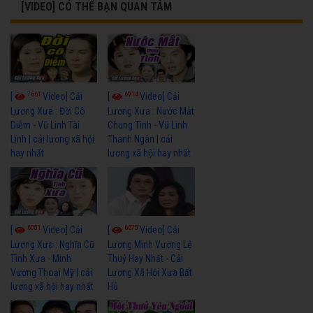
[VIDEO] CÓ THỂ BẠN QUAN TÂM
7661
6914
[
Video] Cải
[
Video] Cải
Lương Xưa : Đời Cô
Lương Xưa : Nước Mắt
Diễm - Vũ Linh Tài
Chung Tình - Vũ Linh
Linh | cải lương xã hội
Thanh Ngân | cải
hay nhất
lương xã hội hay nhất
6051
6675
[
Video] Cải
[
Video] Cải
Lương Xưa : Nghĩa Cũ
Lương Minh Vương Lệ
Tình Xưa - Minh
Thuỷ Hay Nhất - Cải
Vương Thoại Mỹ | cải
Lương Xã Hội Xưa Bất
lương xã hội hay nhất
Hủ