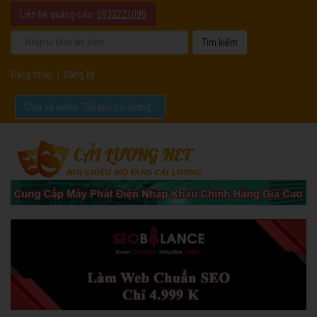
Liên hệ quảng cáo:
0932221090
Đăng nhập
|
Đăng ký
Chia sẻ video "Tôi yêu cải lương".