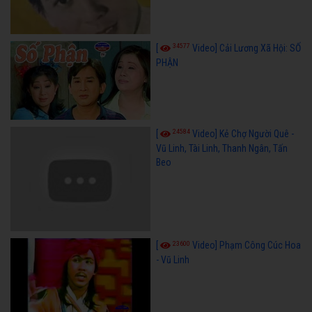
34577
[
Video] Cải Lương Xã Hội: SỐ
PHẬN
24584
[
Video] Kẻ Chợ Người Quê -
Vũ Linh, Tài Linh, Thanh Ngân, Tấn
Beo
23600
[
Video] Phạm Công Cúc Hoa
- Vũ Linh