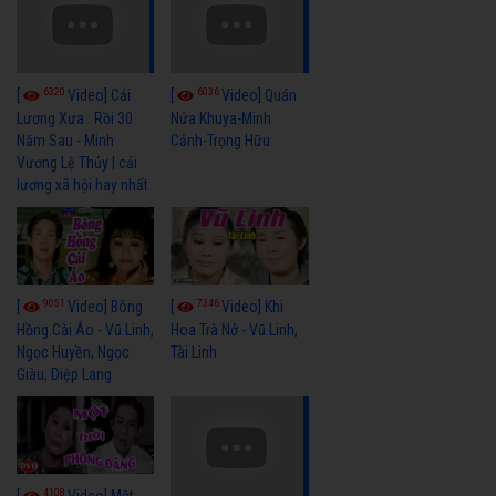
6320
6036
[
Video] Cải
[
Video] Quán
Lương Xưa : Rồi 30
Nửa Khuya-Minh
Năm Sau - Minh
Cảnh-Trọng Hữu
Vương Lệ Thủy | cải
lương xã hội hay nhất
9051
7346
[
Video] Bông
[
Video] Khi
Hồng Cài Áo - Vũ Linh,
Hoa Trà Nở - Vũ Linh,
Ngọc Huyền, Ngọc
Tài Linh
Giàu, Diệp Lang
4108
[
Video] Một