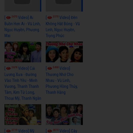
3470
3370
[
Video] Ai
[
Video] Đèn
Buồn Hơn Ai - Vũ Linh,
Không Hắt Bóng - Vũ
Ngọc Huyền, Phượng
Linh, Ngọc Huyền,
Mai
Trọng Phúc
3678
3498
[
Video] Cải
[
Video]
Lương Xưa - Đường
Thương Nhớ Cho
Vào Tình Yêu - Minh
Nhau - Vũ Linh,
Vương, Thanh Thanh
Phương Hồng Thủy,
Tâm, Kim Tử Long,
Thanh Hằng
Thoại Mỹ, Thanh Ngân
3719
3870
[
Video] Mỹ
[
Video] Cây