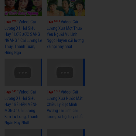
6967
6384
[
Video] Cải
[
Video] Cải
Lương Xã Hội Siêu
Lương Xưa Một Thuở
Hay " LỠ BƯỚC SANG
Yêu Người Vũ Linh
NGANG " Cải Lương Lệ
Ngọc Huyền cải lương
Thuỷ, Thanh Tuấn,
xã hội hay nhất
Hồng Nga
5457
5731
[
Video] Cải
[
Video] Cải
Lương Xã Hội Siêu
Lương Xưa Nước Mắt
Hay " BỂ HẬN MÊNH
Chiều Ly Biệt Minh
MÔNG " Cải Lương
Vương Tài Linh cải
Kim Tử Long, Thanh
lương xã hội hay nhất
Ngân Hay Nhất