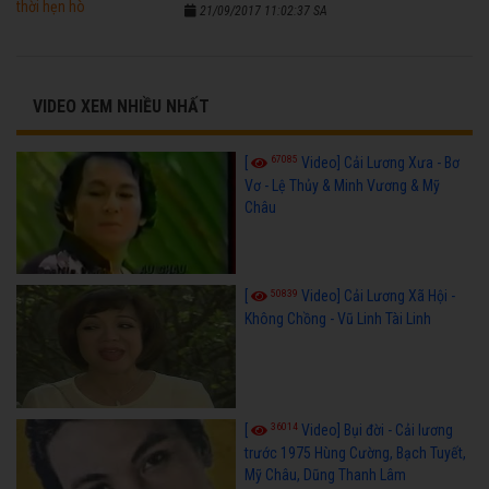
21/09/2017 11:02:37 SA
VIDEO XEM NHIỀU NHẤT
67085
[
Video] Cải Lương Xưa - Bơ
Vơ - Lệ Thủy & Minh Vương & Mỹ
Châu
50839
[
Video] Cải Lương Xã Hội -
Không Chồng - Vũ Linh Tài Linh
36014
[
Video] Bụi đời - Cải lương
trước 1975 Hùng Cường, Bạch Tuyết,
Mỹ Châu, Dũng Thanh Lâm