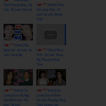
3656
[
Video] Sóng
Thời Phóng Đãng - Vũ
Linh, Tài Linh, Chí Linh
Gió Làng Chài - Vũ
Linh, Tài Linh, Khánh
Tuấn
3765
[
Video] Dãy
3437
[
Video] Nhạc
Ngân Hà - Vũ Linh, Tài
Linh, Thoại Mỹ
Tình - Vũ Linh, Thoại
Mỹ, Phương Hồng
Thủy
4112
3962
[
Video] Cải
[
Video] Cải
Lương Xưa Hãy Ngủ
Lương Xưa Đi Biển -
Yên Niềm Đau - Vũ
Vũ Linh, Phương Hồng
Linh, Tài Linh
Thủy, Hương Lan,