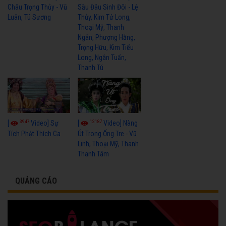
Châu Trọng Thủy - Vũ
Sầu Đâu Sinh Đôi - Lệ
Luân, Tú Sương
Thủy, Kim Tử Long,
Thoại Mỹ, Thanh
Ngân, Phượng Hằng,
Trọng Hữu, Kim Tiểu
Long, Ngân Tuấn,
Thanh Tú
3947
12187
[
Video] Sự
[
Video] Nàng
Tích Phật Thích Ca
Út Trong Ống Tre - Vũ
Linh, Thoại Mỹ, Thanh
Thanh Tâm
QUẢNG CÁO