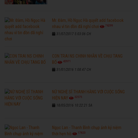
Mr. Đàm, Hồ Ngọc Hà quyết add facebook
76299
nhau vì tin đồn đã nghỉ chơi
31/07/2017 5:03:06 CH
CON TRAI NS CHINH NHẪN VỀ CHỊU TANG
42971
BỐ
31/01/2016 1:08:47 CH
NỮ NGHỆ SĨ THANH HẰNG VỚI CUỘC SỐNG
32575
HIỆN NAY
18/05/2016 10:22:21 SA
Ngọc Lan - Thanh Bình chụp ảnh kỷ niệm
17820
thời hẹn hò