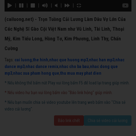
|
|
|
|
|
|
(cailuong.net) - Trọn Tuồng Cải Lương Làm Dâu Vợ Lớn Của
Các Nghệ Sĩ Gào Cội Việt Nam như Vũ Linh, Tài Linh, Thoại
Mỹ, Kim Tiểu Long, Hồng Tơ, Kim Phương, Linh Thy, Chấn
Cường
Tags:
cai luong
,
the hinh
,
nhac que huong mp3
,
nhac han mp3
,
nhac
dance mp3
,
nhac dance remix
,
nhac cho ba bau
,
nhac dong que
mp3
,
nhac xua pham hong que
,
thu mua may phat dien
* Nếu không thể bấm nút Play vui lòng bấm F5 để load lại trang giúp mình.
* Nếu video hư bạn vui lòng bấm vào "Báo link hỏng" giúp mình.
* Nếu bạn muốn chia sẻ video youtube lên trang web bấm vào "Chia sẻ
video cải lương".
Báo link chết
Chia sẻ video cải lương