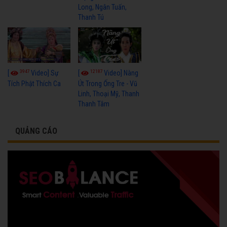
Long, Ngân Tuấn,
Thanh Tú
3947
12187
[
Video] Sự
[
Video] Nàng
Tích Phật Thích Ca
Út Trong Ống Tre - Vũ
Linh, Thoại Mỹ, Thanh
Thanh Tâm
QUẢNG CÁO