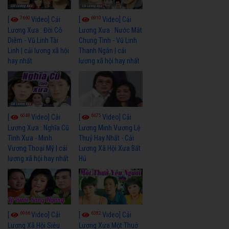
7660
6910
[
Video] Cải
[
Video] Cải
Lương Xưa : Đời Cô
Lương Xưa : Nước Mắt
Diễm - Vũ Linh Tài
Chung Tình - Vũ Linh
Linh | cải lương xã hội
Thanh Ngân | cải
hay nhất
lương xã hội hay nhất
6048
6675
[
Video] Cải
[
Video] Cải
Lương Xưa : Nghĩa Cũ
Lương Minh Vương Lệ
Tình Xưa - Minh
Thuỷ Hay Nhất - Cải
Vương Thoại Mỹ | cải
Lương Xã Hội Xưa Bất
lương xã hội hay nhất
Hủ
6966
6382
[
Video] Cải
[
Video] Cải
Lương Xã Hội Siêu
Lương Xưa Một Thuở