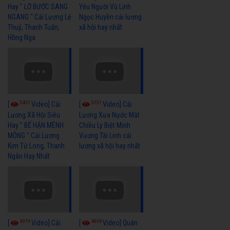
Hay " LỠ BƯỚC SANG
Yêu Người Vũ Linh
NGANG " Cải Lương Lệ
Ngọc Huyền cải lương
Thuỷ, Thanh Tuấn,
xã hội hay nhất
Hồng Nga
5457
5731
[
Video] Cải
[
Video] Cải
Lương Xã Hội Siêu
Lương Xưa Nước Mắt
Hay " BỂ HẬN MÊNH
Chiều Ly Biệt Minh
MÔNG " Cải Lương
Vương Tài Linh cải
Kim Tử Long, Thanh
lương xã hội hay nhất
Ngân Hay Nhất
6319
6036
[
Video] Cải
[
Video] Quán