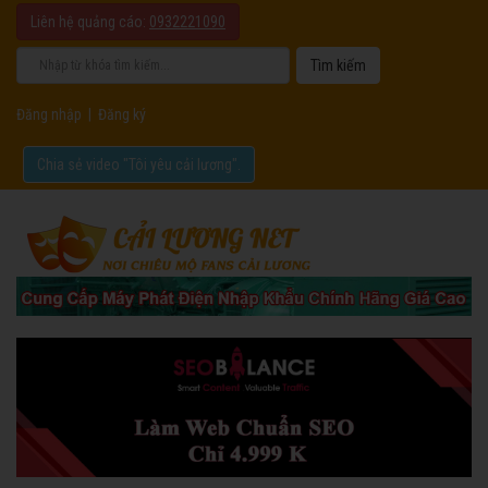
Liên hệ quảng cáo:
0932221090
Đăng nhập
|
Đăng ký
Chia sẻ video "Tôi yêu cải lương".