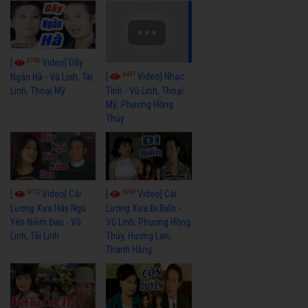
3765
[
Video] Dãy
3437
[
Video] Nhạc
Ngân Hà - Vũ Linh, Tài
Linh, Thoại Mỹ
Tình - Vũ Linh, Thoại
Mỹ, Phương Hồng
Thủy
4112
3962
[
Video] Cải
[
Video] Cải
Lương Xưa Hãy Ngủ
Lương Xưa Đi Biển -
Yên Niềm Đau - Vũ
Vũ Linh, Phương Hồng
Linh, Tài Linh
Thủy, Hương Lan,
Thanh Hằng