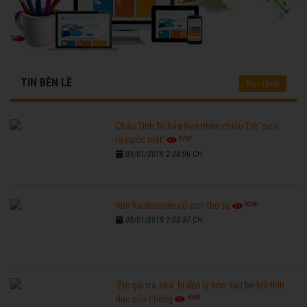
TIN BÊN LỀ
Đọc thêm
Châu Tinh Trì hứa hẹn phim chiếu Tết 'cười
6761
ra nước mắt'
03/01/2019 2:04:06 CH
6260
Kim Kardashian có con thứ tư
03/01/2019 1:03:37 CH
'Em gái trà sữa' bị đồn ly hôn sau bê bối tình
6580
dục của chồng