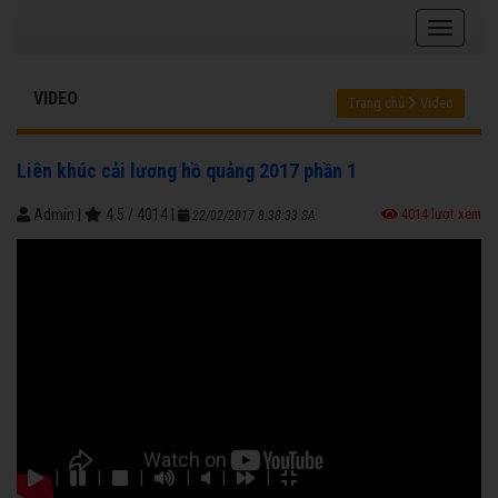
VIDEO
Trang chủ
Video
Liên khúc cải lương hồ quảng 2017 phần 1
Admin
|
4.5
/
4014
|
4014 lượt xem
22/02/2017 8:38:33 SA
|
|
|
|
|
|