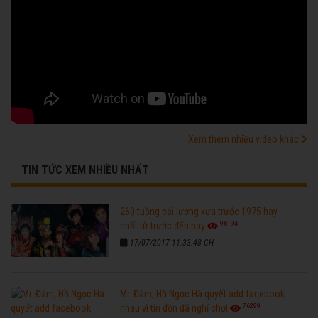
Xem thêm nhiều video khác
TIN TỨC XEM NHIỀU NHẤT
260 tuồng cải lương xưa trước 1975 hay
96194
nhất từ trước đến nay
17/07/2017 11:33:48 CH
Mr. Đàm, Hồ Ngọc Hà quyết add facebook
76299
nhau vì tin đồn đã nghỉ chơi