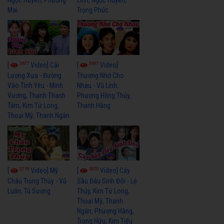
Mai
Trọng Phúc
3677
3497
[
Video] Cải
[
Video]
Lương Xưa - Đường
Thương Nhớ Cho
Vào Tình Yêu - Minh
Nhau - Vũ Linh,
Vương, Thanh Thanh
Phương Hồng Thủy,
Tâm, Kim Tử Long,
Thanh Hằng
Thoại Mỹ, Thanh Ngân
3718
3870
[
Video] Mỹ
[
Video] Cây
Châu Trọng Thủy - Vũ
Sầu Đâu Sinh Đôi - Lệ
Luân, Tú Sương
Thủy, Kim Tử Long,
Thoại Mỹ, Thanh
Ngân, Phượng Hằng,
Trọng Hữu, Kim Tiểu