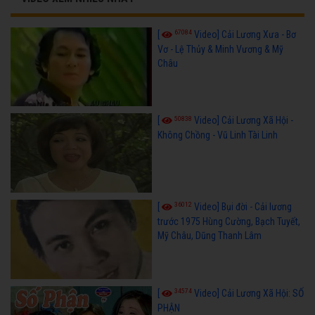
67084
[
Video] Cải Lương Xưa - Bơ
Vơ - Lệ Thủy & Minh Vương & Mỹ
Châu
50838
[
Video] Cải Lương Xã Hội -
Không Chồng - Vũ Linh Tài Linh
36012
[
Video] Bụi đời - Cải lương
trước 1975 Hùng Cường, Bạch Tuyết,
Mỹ Châu, Dũng Thanh Lâm
34574
[
Video] Cải Lương Xã Hội: SỐ
PHẬN