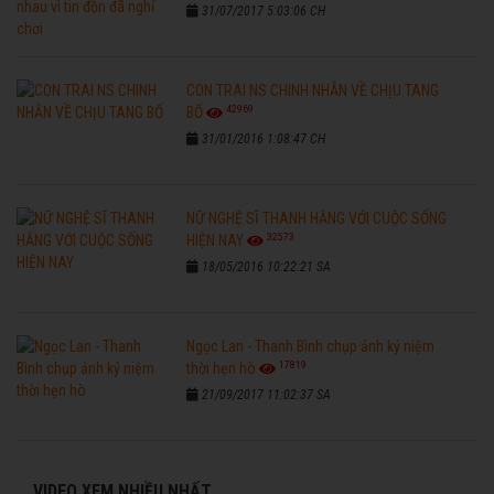
31/07/2017 5:03:06 CH
CON TRAI NS CHINH NHẪN VỀ CHỊU TANG
42969
BỐ
31/01/2016 1:08:47 CH
NỮ NGHỆ SĨ THANH HẰNG VỚI CUỘC SỐNG
32573
HIỆN NAY
18/05/2016 10:22:21 SA
Ngọc Lan - Thanh Bình chụp ảnh kỷ niệm
17819
thời hẹn hò
21/09/2017 11:02:37 SA
VIDEO XEM NHIỀU NHẤT