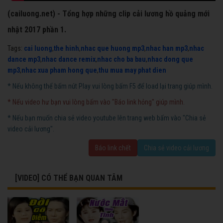
(cailuong.net) - Tổng hợp những clip cải lương hồ quảng mới
nhật 2017 phần 1.
Tags:
cai luong
,
the hinh
,
nhac que huong mp3
,
nhac han mp3
,
nhac
dance mp3
,
nhac dance remix
,
nhac cho ba bau
,
nhac dong que
mp3
,
nhac xua pham hong que
,
thu mua may phat dien
* Nếu không thể bấm nút Play vui lòng bấm F5 để load lại trang giúp mình.
* Nếu video hư bạn vui lòng bấm vào "Báo link hỏng" giúp mình.
* Nếu bạn muốn chia sẻ video youtube lên trang web bấm vào "Chia sẻ
video cải lương".
Báo link chết
Chia sẻ video cải lương
[VIDEO] CÓ THỂ BẠN QUAN TÂM