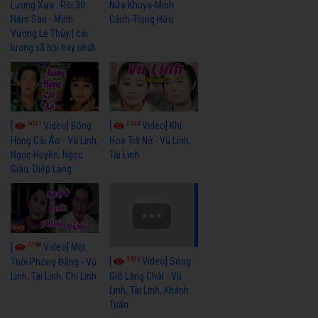
Lương Xưa : Rồi 30
Nửa Khuya-Minh
Năm Sau - Minh
Cảnh-Trọng Hữu
Vương Lệ Thủy | cải
lương xã hội hay nhất
9051
7344
[
Video] Bông
[
Video] Khi
Hồng Cài Áo - Vũ Linh,
Hoa Trà Nở - Vũ Linh,
Ngọc Huyền, Ngọc
Tài Linh
Giàu, Diệp Lang
4108
[
Video] Một
3656
[
Video] Sóng
Thời Phóng Đãng - Vũ
Linh, Tài Linh, Chí Linh
Gió Làng Chài - Vũ
Linh, Tài Linh, Khánh
Tuấn