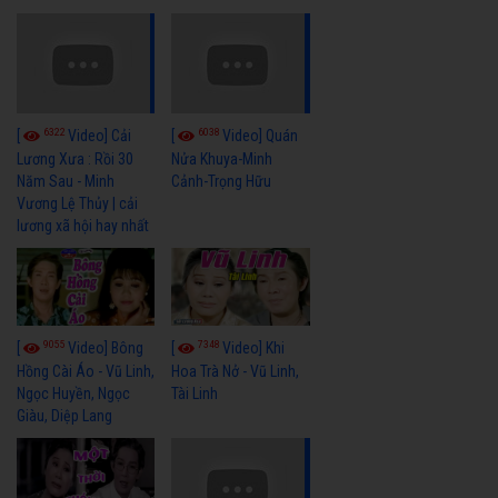
6322
6038
[
Video] Cải
[
Video] Quán
Lương Xưa : Rồi 30
Nửa Khuya-Minh
Năm Sau - Minh
Cảnh-Trọng Hữu
Vương Lệ Thủy | cải
lương xã hội hay nhất
9055
7348
[
Video] Bông
[
Video] Khi
Hồng Cài Áo - Vũ Linh,
Hoa Trà Nở - Vũ Linh,
Ngọc Huyền, Ngọc
Tài Linh
Giàu, Diệp Lang