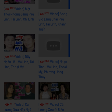
4109
[
Video] Một
3657
[
Video] Sóng
Thời Phóng Đãng - Vũ
Linh, Tài Linh, Chí Linh
Gió Làng Chài - Vũ
Linh, Tài Linh, Khánh
Tuấn
3766
[
Video] Dãy
3438
[
Video] Nhạc
Ngân Hà - Vũ Linh, Tài
Linh, Thoại Mỹ
Tình - Vũ Linh, Thoại
Mỹ, Phương Hồng
Thủy
4113
3964
[
Video] Cải
[
Video] Cải
Lương Xưa Hãy Ngủ
Lương Xưa Đi Biển -