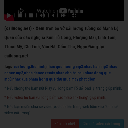
|
|
|
|
|
|
(cailuong.net) - Xem trọn bộ vở cải lương tuồng cổ Mạnh Lệ
Quân của các nghệ sĩ Kim Tử Long, Phượng Mai, Linh Tâm,
Thoại Mỹ, Chí Linh, Vân Hà, Cẩm Thu, Ngọc Đáng tại
cailuong.net
Tags:
cai luong
,
the hinh
,
nhac que huong mp3
,
nhac han mp3
,
nhac
dance mp3
,
nhac dance remix
,
nhac cho ba bau
,
nhac dong que
mp3
,
nhac xua pham hong que
,
thu mua may phat dien
* Nếu không thể bấm nút Play vui lòng bấm F5 để load lại trang giúp mình.
* Nếu video hư bạn vui lòng bấm vào "Báo link hỏng" giúp mình.
* Nếu bạn muốn chia sẻ video youtube lên trang web bấm vào "Chia sẻ
video cải lương".
Báo link chết
Chia sẻ video cải lương