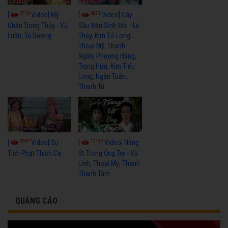
3719
3871
[
Video] Mỹ
[
Video] Cây
Châu Trọng Thủy - Vũ
Sầu Đâu Sinh Đôi - Lệ
Luân, Tú Sương
Thủy, Kim Tử Long,
Thoại Mỹ, Thanh
Ngân, Phượng Hằng,
Trọng Hữu, Kim Tiểu
Long, Ngân Tuấn,
Thanh Tú
3947
12187
[
Video] Sự
[
Video] Nàng
Tích Phật Thích Ca
Út Trong Ống Tre - Vũ
Linh, Thoại Mỹ, Thanh
Thanh Tâm
QUẢNG CÁO