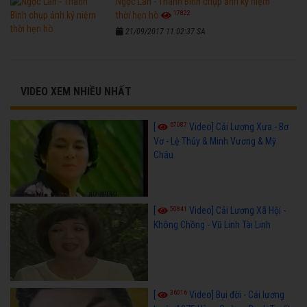
Ngọc Lan - Thanh Bình chụp ảnh kỷ niệm
17822
thời hẹn hò
21/09/2017 11:02:37 SA
VIDEO XEM NHIỀU NHẤT
67087
[
Video] Cải Lương Xưa - Bơ
Vơ - Lệ Thủy & Minh Vương & Mỹ
Châu
50841
[
Video] Cải Lương Xã Hội -
Không Chồng - Vũ Linh Tài Linh
36016
[
Video] Bụi đời - Cải lương