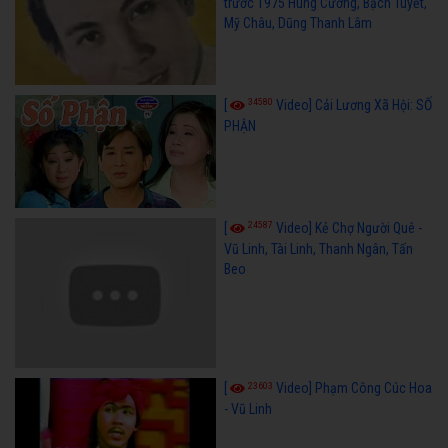
trước 1975 Hùng Cường, Bạch Tuyết,
Mỹ Châu, Dũng Thanh Lâm
34580
[
Video] Cải Lương Xã Hội: SỐ
PHẬN
24587
[
Video] Kẻ Chợ Người Quê -
Vũ Linh, Tài Linh, Thanh Ngân, Tấn
Beo
23603
[
Video] Phạm Công Cúc Hoa
- Vũ Linh