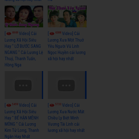
6969
6388
[
Video] Cải
[
Video] Cải
Lương Xã Hội Siêu
Lương Xưa Một Thuở
Hay " LỠ BƯỚC SANG
Yêu Người Vũ Linh
NGANG " Cải Lương Lệ
Ngọc Huyền cải lương
Thuỷ, Thanh Tuấn,
xã hội hay nhất
Hồng Nga
5459
5733
[
Video] Cải
[
Video] Cải
Lương Xã Hội Siêu
Lương Xưa Nước Mắt
Hay " BỂ HẬN MÊNH
Chiều Ly Biệt Minh
MÔNG " Cải Lương
Vương Tài Linh cải
Kim Tử Long, Thanh
lương xã hội hay nhất
Ngân Hay Nhất