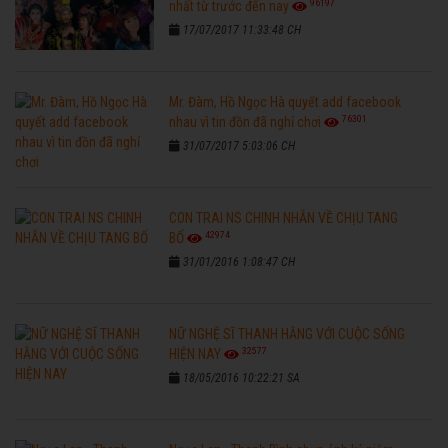
96197
nhất từ trước đến nay
17/07/2017 11:33:48 CH
Mr. Đàm, Hồ Ngọc Hà quyết add facebook
76301
nhau vì tin đồn đã nghỉ chơi
31/07/2017 5:03:06 CH
CON TRAI NS CHINH NHẪN VỀ CHỊU TANG
42974
BỐ
31/01/2016 1:08:47 CH
NỮ NGHỆ SĨ THANH HẰNG VỚI CUỘC SỐNG
32577
HIỆN NAY
18/05/2016 10:22:21 SA