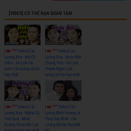
[VIDEO] CÓ THỂ BẠN QUAN TÂM
7665
6918
[
Video] Cải
[
Video] Cải
Lương Xưa : Đời Cô
Lương Xưa : Nước Mắt
Diễm - Vũ Linh Tài
Chung Tình - Vũ Linh
Linh | cải lương xã hội
Thanh Ngân | cải
hay nhất
lương xã hội hay nhất
6055
6678
[
Video] Cải
[
Video] Cải
Lương Xưa : Nghĩa Cũ
Lương Minh Vương Lệ
Tình Xưa - Minh
Thuỷ Hay Nhất - Cải
Vương Thoại Mỹ | cải
Lương Xã Hội Xưa Bất
lương xã hội hay nhất
Hủ