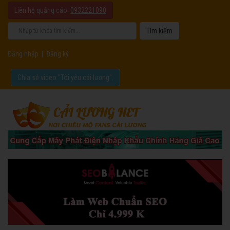
Liên hệ quảng cáo:
0932221090
Đăng nhập
|
Đăng ký
Chia sẻ video "Tôi yêu cải lương".