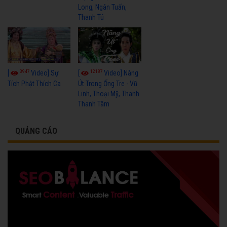
Long, Ngân Tuấn,
Thanh Tú
3947
12187
[
Video] Sự
[
Video] Nàng
Tích Phật Thích Ca
Út Trong Ống Tre - Vũ
Linh, Thoại Mỹ, Thanh
Thanh Tâm
QUẢNG CÁO