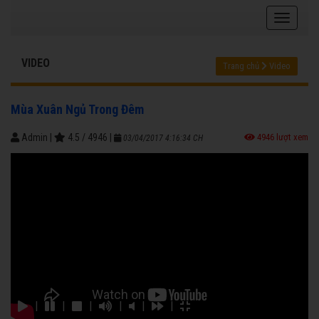
VIDEO
Trang chủ
Video
Mùa Xuân Ngủ Trong Đêm
Admin
|
4.5
/
4946
|
4946 lượt xem
03/04/2017 4:16:34 CH
|
|
|
|
|
|