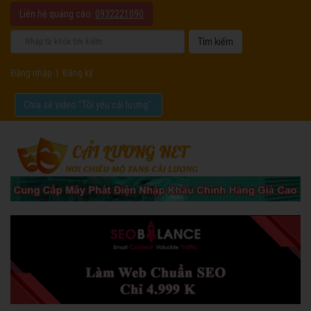
Liên hệ quảng cáo:
0932221090
Đăng nhập
|
Đăng ký
Chia sẻ video "Tôi yêu cải lương".