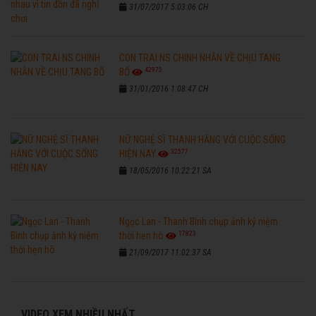
31/07/2017 5:03:06 CH
CON TRAI NS CHINH NHẪN VỀ CHỊU TANG
42975
BỐ
31/01/2016 1:08:47 CH
NỮ NGHỆ SĨ THANH HẰNG VỚI CUỘC SỐNG
32577
HIỆN NAY
18/05/2016 10:22:21 SA
Ngọc Lan - Thanh Bình chụp ảnh kỷ niệm
17823
thời hẹn hò
21/09/2017 11:02:37 SA
VIDEO XEM NHIỀU NHẤT