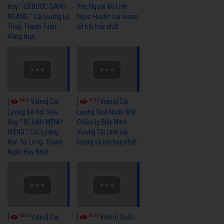
Hay " LỠ BƯỚC SANG
Yêu Người Vũ Linh
NGANG " Cải Lương Lệ
Ngọc Huyền cải lương
Thuỷ, Thanh Tuấn,
xã hội hay nhất
Hồng Nga
5459
5733
[
Video] Cải
[
Video] Cải
Lương Xã Hội Siêu
Lương Xưa Nước Mắt
Hay " BỂ HẬN MÊNH
Chiều Ly Biệt Minh
MÔNG " Cải Lương
Vương Tài Linh cải
Kim Tử Long, Thanh
lương xã hội hay nhất
Ngân Hay Nhất
6322
6038
[
Video] Cải
[
Video] Quán