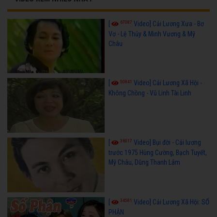
67087
[
Video] Cải Lương Xưa - Bơ
Vơ - Lệ Thủy & Minh Vương & Mỹ
Châu
50841
[
Video] Cải Lương Xã Hội -
Không Chồng - Vũ Linh Tài Linh
36017
[
Video] Bụi đời - Cải lương
trước 1975 Hùng Cường, Bạch Tuyết,
Mỹ Châu, Dũng Thanh Lâm
34581
[
Video] Cải Lương Xã Hội: SỐ
PHẬN