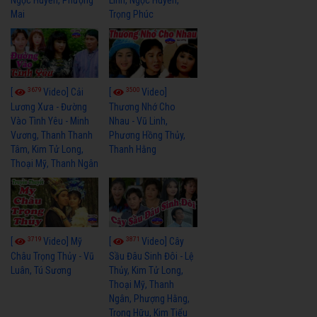
Mai
Trọng Phúc
3679
3500
[
Video] Cải
[
Video]
Lương Xưa - Đường
Thương Nhớ Cho
Vào Tình Yêu - Minh
Nhau - Vũ Linh,
Vương, Thanh Thanh
Phương Hồng Thủy,
Tâm, Kim Tử Long,
Thanh Hằng
Thoại Mỹ, Thanh Ngân
3719
3871
[
Video] Mỹ
[
Video] Cây
Châu Trọng Thủy - Vũ
Sầu Đâu Sinh Đôi - Lệ
Luân, Tú Sương
Thủy, Kim Tử Long,
Thoại Mỹ, Thanh
Ngân, Phượng Hằng,
Trọng Hữu, Kim Tiểu