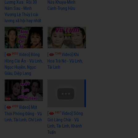
Lương Xưa : Rồi 30
Nửa Khuya-Minh
Năm Sau - Minh
Cảnh-Trọng Hữu
Vương Lệ Thủy | cải
lương xã hội hay nhất
9055
7349
[
Video] Bông
[
Video] Khi
Hồng Cài Áo - Vũ Linh,
Hoa Trà Nở - Vũ Linh,
Ngọc Huyền, Ngọc
Tài Linh
Giàu, Diệp Lang
4109
[
Video] Một
3657
[
Video] Sóng
Thời Phóng Đãng - Vũ
Linh, Tài Linh, Chí Linh
Gió Làng Chài - Vũ
Linh, Tài Linh, Khánh
Tuấn