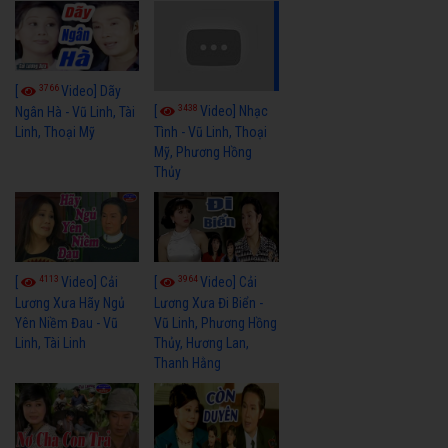
3766
[
Video] Dãy
3438
[
Video] Nhạc
Ngân Hà - Vũ Linh, Tài
Linh, Thoại Mỹ
Tình - Vũ Linh, Thoại
Mỹ, Phương Hồng
Thủy
4113
3964
[
Video] Cải
[
Video] Cải
Lương Xưa Hãy Ngủ
Lương Xưa Đi Biển -
Yên Niềm Đau - Vũ
Vũ Linh, Phương Hồng
Linh, Tài Linh
Thủy, Hương Lan,
Thanh Hằng