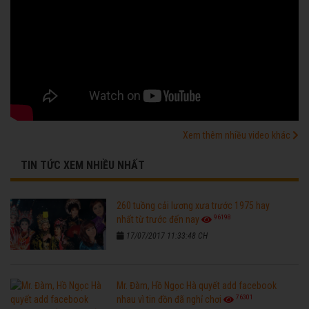
Xem thêm nhiều video khác
TIN TỨC XEM NHIỀU NHẤT
260 tuồng cải lương xưa trước 1975 hay
96198
nhất từ trước đến nay
17/07/2017 11:33:48 CH
Mr. Đàm, Hồ Ngọc Hà quyết add facebook
76301
nhau vì tin đồn đã nghỉ chơi