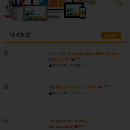
TIN BÊN LỀ
Đọc thêm
Châu Tinh Trì hứa hẹn phim chiếu Tết 'cười
6765
ra nước mắt'
03/01/2019 2:04:06 CH
6265
Kim Kardashian có con thứ tư
03/01/2019 1:03:37 CH
'Em gái trà sữa' bị đồn ly hôn sau bê bối tình
6585
dục của chồng