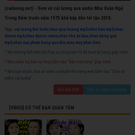
(cailuong.net) - Xem vở cải lương xưa audio Mùa Xuân Ngủ
Trong Đêm trước năm 1975 khá hấp dẫn tới tận 2018.
Tags:
cai luong
,
the hinh
,
nhac que huong mp3
,
nhac han mp3
,
nhac
dance mp3
,
nhac dance remix
,
nhac cho ba bau
,
nhac dong que
mp3
,
nhac xua pham hong que
,
thu mua may phat dien
* Nếu không thể bấm nút Play vui lòng bấm F5 để load lại trang giúp mình.
* Nếu video hư bạn vui lòng bấm vào "Báo link hỏng" giúp mình.
* Nếu bạn muốn chia sẻ video youtube lên trang web bấm vào "Chia sẻ
video cải lương".
Báo link chết
Chia sẻ video cải lương
[VIDEO] CÓ THỂ BẠN QUAN TÂM