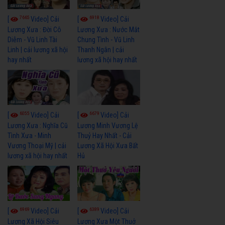
7665
6918
[
Video] Cải
[
Video] Cải
Lương Xưa : Đời Cô
Lương Xưa : Nước Mắt
Diễm - Vũ Linh Tài
Chung Tình - Vũ Linh
Linh | cải lương xã hội
Thanh Ngân | cải
hay nhất
lương xã hội hay nhất
6055
6679
[
Video] Cải
[
Video] Cải
Lương Xưa : Nghĩa Cũ
Lương Minh Vương Lệ
Tình Xưa - Minh
Thuỷ Hay Nhất - Cải
Vương Thoại Mỹ | cải
Lương Xã Hội Xưa Bất
lương xã hội hay nhất
Hủ
6969
6389
[
Video] Cải
[
Video] Cải
Lương Xã Hội Siêu
Lương Xưa Một Thuở