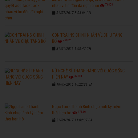
76308
nhau vì tin đồn đã nghỉ chơi
31/07/2017 5:03:06 CH
CON TRAI NS CHINH NHẪN VỀ CHỊU TANG
42982
BỐ
31/01/2016 1:08:47 CH
NỮ NGHỆ SĨ THANH HẰNG VỚI CUỘC SỐNG
32581
HIỆN NAY
18/05/2016 10:22:21 SA
Ngọc Lan - Thanh Bình chụp ảnh kỷ niệm
17826
thời hẹn hò
21/09/2017 11:02:37 SA