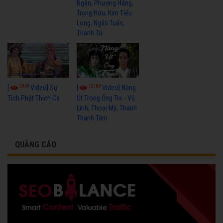
Ngân, Phượng Hằng,
Trọng Hữu, Kim Tiểu
Long, Ngân Tuấn,
Thanh Tú
3949
12189
[
Video] Sự
[
Video] Nàng
Tích Phật Thích Ca
Út Trong Ống Tre - Vũ
Linh, Thoại Mỹ, Thanh
Thanh Tâm
QUẢNG CÁO