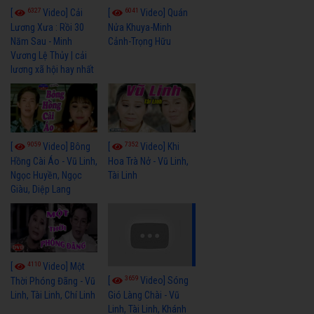
6327
6041
[
Video] Cải
[
Video] Quán
Lương Xưa : Rồi 30
Nửa Khuya-Minh
Năm Sau - Minh
Cảnh-Trọng Hữu
Vương Lệ Thủy | cải
lương xã hội hay nhất
9059
7352
[
Video] Bông
[
Video] Khi
Hồng Cài Áo - Vũ Linh,
Hoa Trà Nở - Vũ Linh,
Ngọc Huyền, Ngọc
Tài Linh
Giàu, Diệp Lang
4110
[
Video] Một
3659
[
Video] Sóng
Thời Phóng Đãng - Vũ
Linh, Tài Linh, Chí Linh
Gió Làng Chài - Vũ
Linh, Tài Linh, Khánh