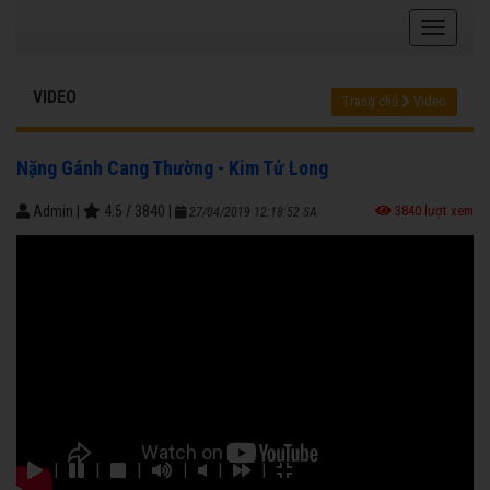
VIDEO
Trang chủ
Video
Nặng Gánh Cang Thường - Kim Tử Long
Admin
|
4.5
/
3840
|
3840 lượt xem
27/04/2019 12:18:52 SA
|
|
|
|
|
|