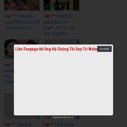
4433
3601
[
Video] Cải
[
Video] Cải
Lương Nợ Cha Con Trả
Lương Xưa Còn
- Vũ Linh, Tài Linh
Duyên - Vũ Linh, Tài
Linh, Trọng Hữu
Like Fanpage Để Ủng Hộ Chúng Tôi Duy Trì Website
4016
[
Video] Cải
2614
[
Video] Cải
Lương Xưa Cô Dâu
Phụ - Vũ Linh, Tài Linh,
Lương Xưa Làm Lẽ -
Thanh Ngân
Vũ Linh, Thanh Ngân,
Ngọc Giàu
Powered by
netcore.vn
3470
3372
[
Video] Ai
[
Video] Đèn