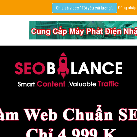
Đăng nhập
Chia sẻ video "Tôi yêu cải lương".