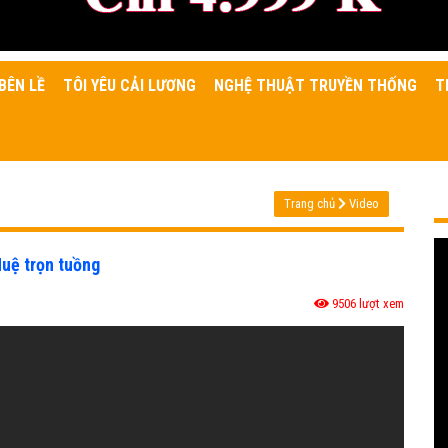
BÊN LỀ
TÔI YÊU CẢI LƯƠNG
NGHỆ THUẬT TRUYỀN THỐNG
T
Trang chủ
Video
Huệ trọn tuồng
9506 lượt xem