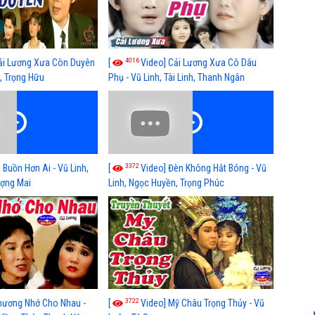
4016
ải Lương Xưa Còn Duyên
[
Video] Cải Lương Xưa Cô Dâu
h, Trọng Hữu
Phụ - Vũ Linh, Tài Linh, Thanh Ngân
3372
 Buồn Hơn Ai - Vũ Linh,
[
Video] Đèn Không Hắt Bóng - Vũ
ợng Mai
Linh, Ngọc Huyền, Trọng Phúc
3722
hương Nhớ Cho Nhau -
[
Video] Mỹ Châu Trọng Thủy - Vũ