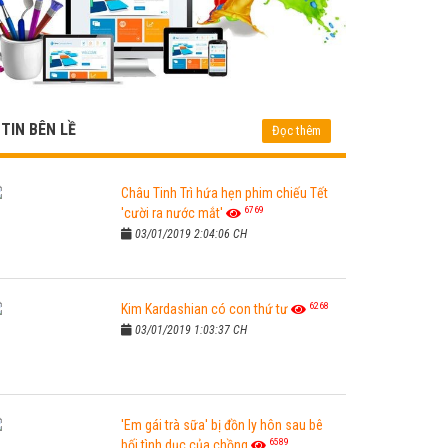
TIN BÊN LỀ
Đọc thêm
Châu Tinh Trì hứa hẹn phim chiếu Tết
6769
'cười ra nước mắt'
03/01/2019 2:04:06 CH
6268
Kim Kardashian có con thứ tư
03/01/2019 1:03:37 CH
'Em gái trà sữa' bị đồn ly hôn sau bê
6589
bối tình dục của chồng