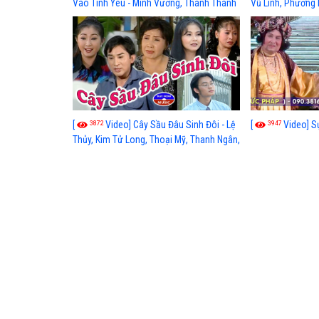
Vào Tình Yêu - Minh Vương, Thanh Thanh
Vũ Linh, Phương
Tâm, Kim Tử Long, Thoại Mỹ, Thanh Ngân
3872
3947
[
Video] Cây Sầu Đâu Sinh Đôi - Lệ
[
Video] S
Thủy, Kim Tử Long, Thoại Mỹ, Thanh Ngân,
Phượng Hằng, Trọng Hữu, Kim Tiểu Long,
Ngân Tuấn, Thanh Tú