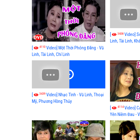
3658
[
Video] S
Linh, Tài Linh, K
4110
[
Video] Một Thời Phóng Đãng - Vũ
Linh, Tài Linh, Chí Linh
3439
[
Video] Nhạc Tình - Vũ Linh, Thoại
Mỹ, Phương Hồng Thủy
4114
[
Video] C
Yên Niềm Đau - Vũ