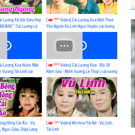
6391
ải Lương Xã Hội Siêu Hay
[
Video] Cải Lương Xưa Một Thuở
NGANG " Cải Lương Lệ
Yêu Người Vũ Linh Ngọc Huyền cải lương
n, Hồng Nga
xã hội hay nhất
6324
ải Lương Xưa Nước Mắt
[
Video] Cải Lương Xưa : Rồi 30
h Vương Tài Linh cải
Năm Sau - Minh Vương Lệ Thủy | cải lương
 nhất
xã hội hay nhất
7351
ông Hồng Cài Áo - Vũ
[
Video] Khi Hoa Trà Nở - Vũ Linh,
, Ngọc Giàu, Diệp Lang
Tài Linh