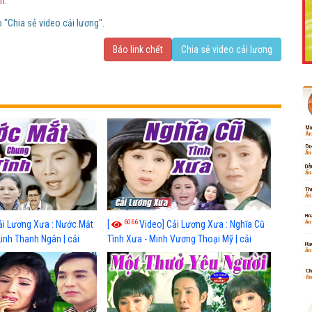
h.
"Chia sẻ video cải lương".
Báo link chết
Chia sẻ video cải lương
Like Fanpage Để Ủng Hộ Chúng Tôi Duy Trì Website
6066
ải Lương Xưa : Nước Mắt
[
Video] Cải Lương Xưa : Nghĩa Cũ
Linh Thanh Ngân | cải
Tình Xưa - Minh Vương Thoại Mỹ | cải
Powered by
netcore.vn
 nhất
lương xã hội hay nhất