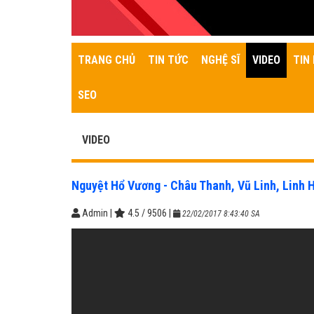
TRANG CHỦ
TIN TỨC
NGHỆ SĨ
VIDEO
TIN 
SEO
VIDEO
Nguyệt Hổ Vương - Châu Thanh, Vũ Linh, Linh 
Admin
|
4.5
/
9506
|
22/02/2017 8:43:40 SA