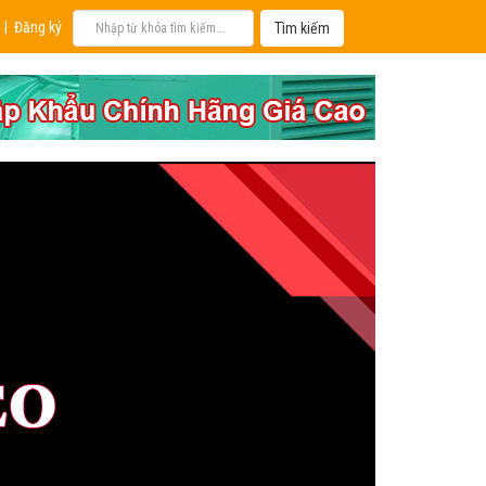
|
Đăng ký