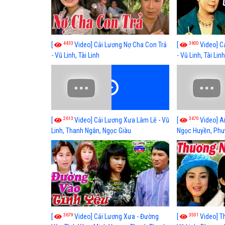
4433
3600
[
Video] Cải Lương Nợ Cha Con Trả
[
Video] C
- Vũ Linh, Tài Linh
- Vũ Linh, Tài Lin
2613
3470
[
Video] Cải Lương Xưa Làm Lẽ - Vũ
[
Video] Ai
Linh, Thanh Ngân, Ngọc Giàu
Ngọc Huyền, Phư
3679
3501
[
Video] Cải Lương Xưa - Đường
[
Video] T