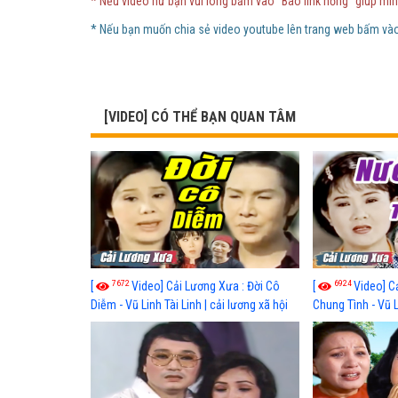
* Nếu video hư bạn vui lòng bấm vào "Báo link hỏng" giúp mìn
* Nếu bạn muốn chia sẻ video youtube lên trang web bấm vào 
[VIDEO] CÓ THỂ BẠN QUAN TÂM
7672
6924
[
Video] Cải Lương Xưa : Đời Cô
[
Video] C
Diễm - Vũ Linh Tài Linh | cải lương xã hội
Chung Tình - Vũ 
hay nhất
lương xã hội hay