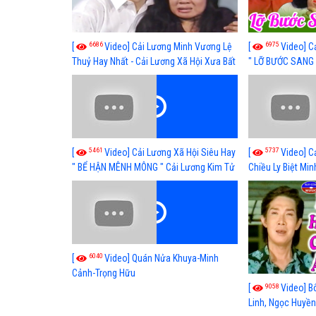
6686
6975
[
Video] Cải Lương Minh Vương Lệ
[
Video] C
Thuỷ Hay Nhất - Cải Lương Xã Hội Xưa Bất
" LỠ BƯỚC SANG 
Hủ
Thuỷ, Thanh Tuấ
5461
5737
[
Video] Cải Lương Xã Hội Siêu Hay
[
Video] C
" BỂ HẬN MÊNH MÔNG " Cải Lương Kim Tử
Chiều Ly Biệt Min
Long, Thanh Ngân Hay Nhất
lương xã hội hay
6040
[
Video] Quán Nửa Khuya-Minh
Cảnh-Trọng Hữu
9058
[
Video] B
Linh, Ngọc Huyền