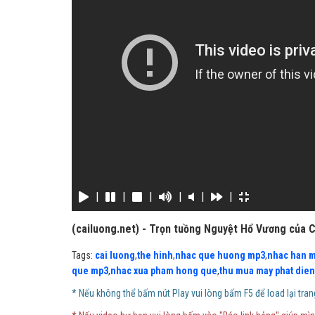
|
|
|
|
|
|
(cailuong.net) - Trọn tuồng Nguyệt Hổ Vương của C
Tags:
cai luong
,
the hinh
,
nhac que huong mp3
,
nhac han 
que mp3
,
nhac xua pham hong que
,
thu mua may phat dien
* Nếu không thể bấm nút Play vui lòng bấm F5 để load lại tran