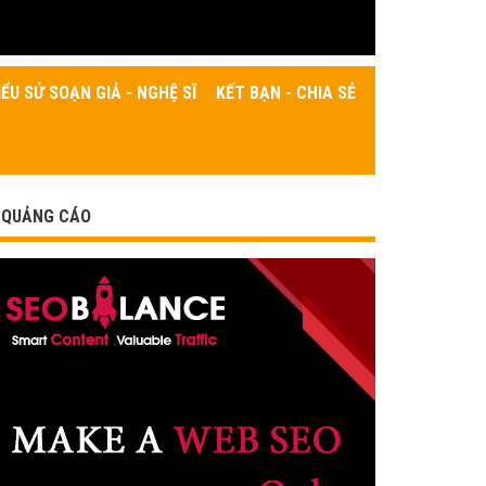
IỂU SỬ SOẠN GIẢ - NGHỆ SĨ
KẾT BẠN - CHIA SẺ
QUẢNG CÁO