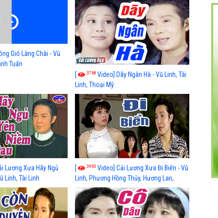
óng Gió Làng Chài - Vũ
hánh Tuấn
3768
[
Video] Dãy Ngân Hà - Vũ Linh, Tài
Linh, Thoại Mỹ
3965
ải Lương Xưa Hãy Ngủ
[
Video] Cải Lương Xưa Đi Biển - Vũ
 Linh, Tài Linh
Linh, Phương Hồng Thủy, Hương Lan,
Thanh Hằng