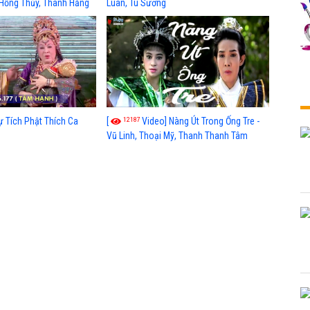
 Hồng Thủy, Thanh Hằng
Luân, Tú Sương
12187
ự Tích Phật Thích Ca
[
Video] Nàng Út Trong Ống Tre -
Vũ Linh, Thoại Mỹ, Thanh Thanh Tâm