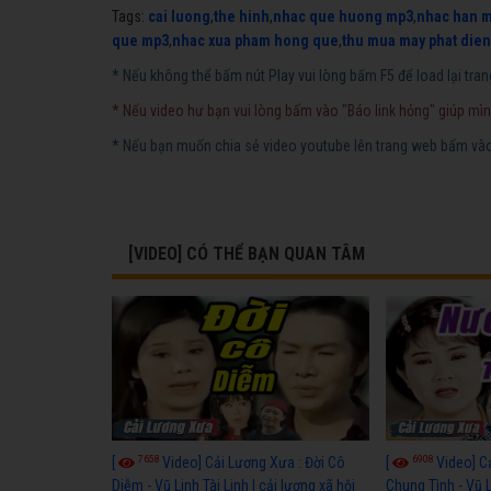
Tags:
cai luong
,
the hinh
,
nhac que huong mp3
,
nhac han 
que mp3
,
nhac xua pham hong que
,
thu mua may phat dien
* Nếu không thể bấm nút Play vui lòng bấm F5 để load lại tran
* Nếu video hư bạn vui lòng bấm vào "Báo link hỏng" giúp mìn
* Nếu bạn muốn chia sẻ video youtube lên trang web bấm vào 
[VIDEO] CÓ THỂ BẠN QUAN TÂM
7658
6908
[
Video] Cải Lương Xưa : Đời Cô
[
Video] C
Diễm - Vũ Linh Tài Linh | cải lương xã hội
Chung Tình - Vũ 