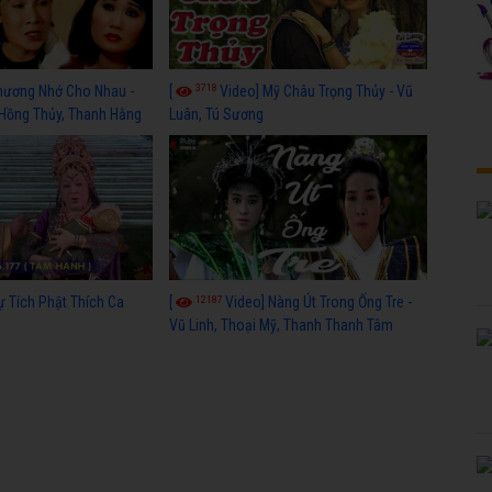
3718
hương Nhớ Cho Nhau -
[
Video] Mỹ Châu Trọng Thủy - Vũ
 Hồng Thủy, Thanh Hằng
Luân, Tú Sương
12187
ự Tích Phật Thích Ca
[
Video] Nàng Út Trong Ống Tre -
Vũ Linh, Thoại Mỹ, Thanh Thanh Tâm