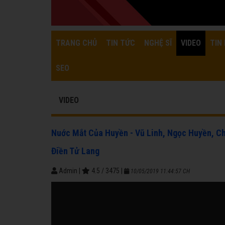
TRANG CHỦ
TIN TỨC
NGHỆ SĨ
VIDEO
TIN 
SEO
VIDEO
Nuớc Mắt Của Huyền - Vũ Linh, Ngọc Huyền, Ch
Điền Tử Lang
Admin
|
4.5
/
3475
|
10/05/2019 11:44:57 CH