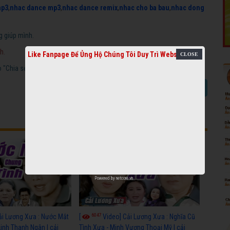
mp3
,
nhac dance mp3
,
nhac dance remix
,
nhac cho ba bau
,
nhac dong
g giúp mình.
h.
Like Fanpage Để Ủng Hộ Chúng Tôi Duy Trì Website
"Chia sẻ video cải lương".
Báo link chết
Chia sẻ video cải lương
Powered by
netcore.vn
6047
ải Lương Xưa : Nước Mắt
[
Video] Cải Lương Xưa : Nghĩa Cũ
Linh Thanh Ngân | cải
Tình Xưa - Minh Vương Thoại Mỹ | cải