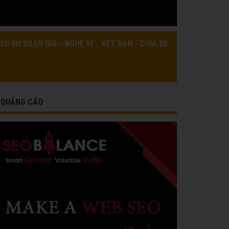
IỂU SỬ SOẠN GIẢ - NGHỆ SĨ
KẾT BẠN - CHIA SẺ
QUẢNG CÁO