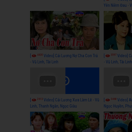
Yên Niềm Đau - Vũ
4430
3597
[
Video] Cải Lương Nợ Cha Con Trả
[
Video] C
- Vũ Linh, Tài Linh
- Vũ Linh, Tài Lin
2613
3468
[
Video] Cải Lương Xưa Làm Lẽ - Vũ
[
Video] Ai
Linh, Thanh Ngân, Ngọc Giàu
Ngọc Huyền, Phư