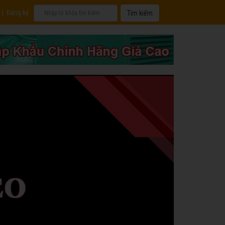
|
Đăng ký