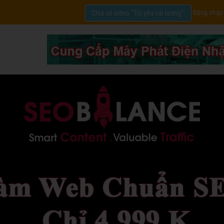
Đăng nhập
Chia sẻ video "Tôi yêu cải lương".