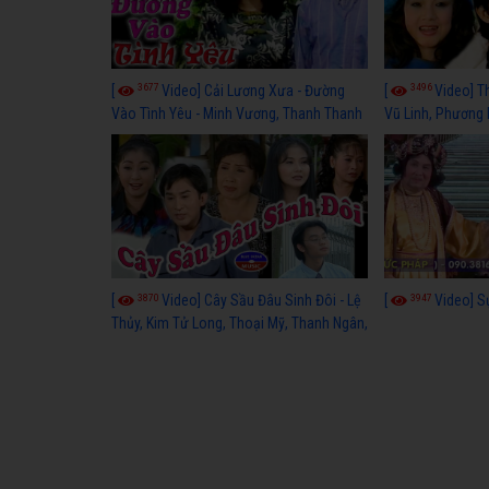
3677
3496
[
Video] Cải Lương Xưa - Đường
[
Video] T
Vào Tình Yêu - Minh Vương, Thanh Thanh
Vũ Linh, Phương
Tâm, Kim Tử Long, Thoại Mỹ, Thanh Ngân
3870
3947
[
Video] Cây Sầu Đâu Sinh Đôi - Lệ
[
Video] S
Thủy, Kim Tử Long, Thoại Mỹ, Thanh Ngân,
Phượng Hằng, Trọng Hữu, Kim Tiểu Long,
Ngân Tuấn, Thanh Tú