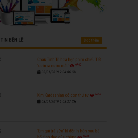
TIN BÊN LỀ
Đọc thêm
Châu Tinh Trì hứa hẹn phim chiếu Tết
6760
'cười ra nước mắt'
03/01/2019 2:04:06 CH
6259
Kim Kardashian có con thứ tư
03/01/2019 1:03:37 CH
'Em gái trà sữa' bị đồn ly hôn sau bê
6578
bối tình dục của chồng