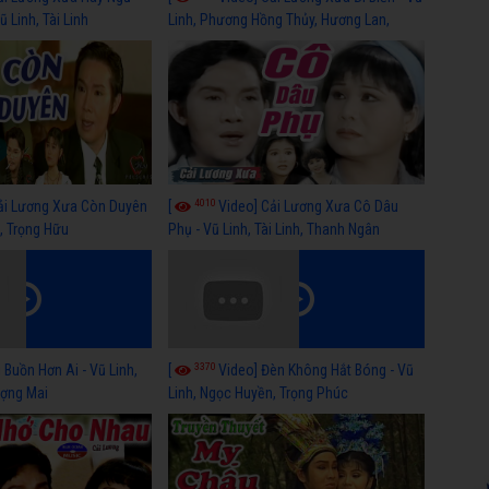
 Linh, Tài Linh
Linh, Phương Hồng Thủy, Hương Lan,
Thanh Hằng
4010
ải Lương Xưa Còn Duyên
[
Video] Cải Lương Xưa Cô Dâu
h, Trọng Hữu
Phụ - Vũ Linh, Tài Linh, Thanh Ngân
3370
 Buồn Hơn Ai - Vũ Linh,
[
Video] Đèn Không Hắt Bóng - Vũ
ợng Mai
Linh, Ngọc Huyền, Trọng Phúc