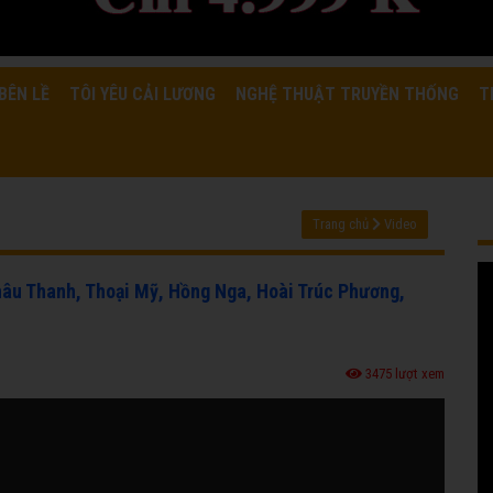
BÊN LỀ
TÔI YÊU CẢI LƯƠNG
NGHỆ THUẬT TRUYỀN THỐNG
T
Trang chủ
Video
âu Thanh, Thoại Mỹ, Hồng Nga, Hoài Trúc Phương,
3475 lượt xem