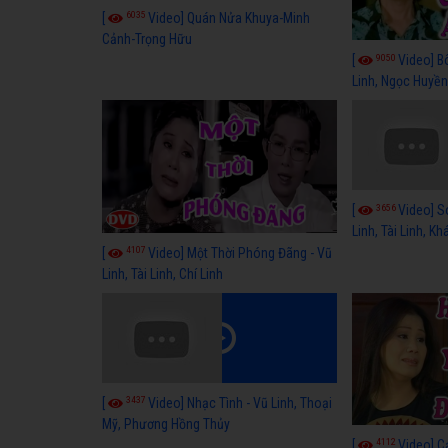
6035
[
Video] Quán Nửa Khuya-Minh
Cảnh-Trọng Hữu
9050
[
Video] B
Linh, Ngọc Huyền
3656
[
Video] S
Linh, Tài Linh, K
4107
[
Video] Một Thời Phóng Đãng - Vũ
Linh, Tài Linh, Chí Linh
3437
[
Video] Nhạc Tình - Vũ Linh, Thoại
Mỹ, Phương Hồng Thủy
4112
[
Video] C