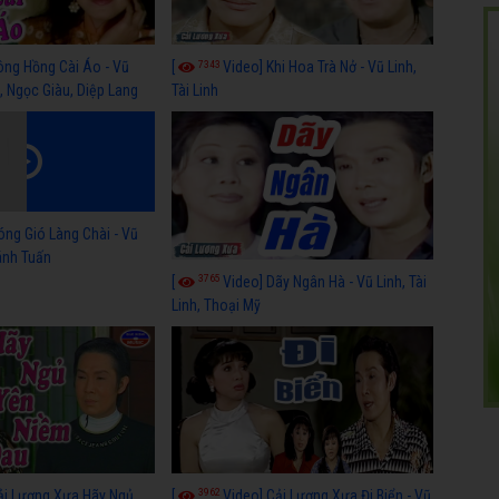
7343
ông Hồng Cài Áo - Vũ
[
Video] Khi Hoa Trà Nở - Vũ Linh,
, Ngọc Giàu, Diệp Lang
Tài Linh
óng Gió Làng Chài - Vũ
hánh Tuấn
3765
[
Video] Dãy Ngân Hà - Vũ Linh, Tài
Linh, Thoại Mỹ
3962
ải Lương Xưa Hãy Ngủ
[
Video] Cải Lương Xưa Đi Biển - Vũ