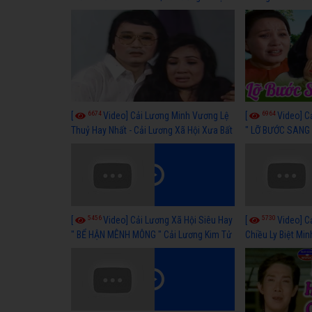
hay nhất
lương xã hội hay
6674
6964
[
Video] Cải Lương Minh Vương Lệ
[
Video] C
Thuỷ Hay Nhất - Cải Lương Xã Hội Xưa Bất
" LỠ BƯỚC SANG 
Hủ
Thuỷ, Thanh Tuấ
5456
5730
[
Video] Cải Lương Xã Hội Siêu Hay
[
Video] C
" BỂ HẬN MÊNH MÔNG " Cải Lương Kim Tử
Chiều Ly Biệt Min
Long, Thanh Ngân Hay Nhất
lương xã hội hay