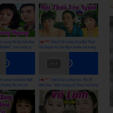
 nhất
lương xã hội hay nhất
6380
ải Lương Xã Hội Siêu Hay
[
Video] Cải Lương Xưa Một Thuở
NGANG " Cải Lương Lệ
Yêu Người Vũ Linh Ngọc Huyền cải lương
n, Hồng Nga
xã hội hay nhất
6317
ải Lương Xưa Nước Mắt
[
Video] Cải Lương Xưa : Rồi 30
h Vương Tài Linh cải
Năm Sau - Minh Vương Lệ Thủy | cải lương
 nhất
xã hội hay nhất