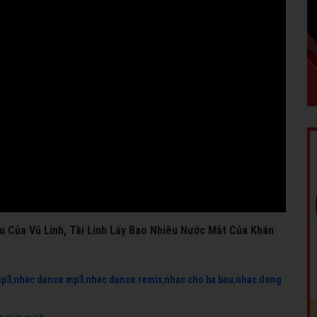
u Của Vũ Linh, Tài Linh Lấy Bao Nhiêu Nước Mắt Của Khán
mp3
,
nhac dance mp3
,
nhac dance remix
,
nhac cho ba bau
,
nhac dong