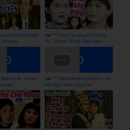
4015
ải Lương Xưa Còn Duyên
[
Video] Cải Lương Xưa Cô Dâu
h, Trọng Hữu
Phụ - Vũ Linh, Tài Linh, Thanh Ngân
3370
 Buồn Hơn Ai - Vũ Linh,
[
Video] Đèn Không Hắt Bóng - Vũ
ợng Mai
Linh, Ngọc Huyền, Trọng Phúc