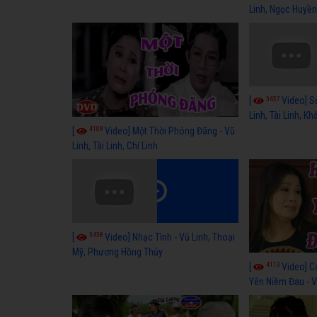
Linh, Ngọc Huyền
3657
[
Video] S
Linh, Tài Linh, K
4109
[
Video] Một Thời Phóng Đãng - Vũ
Linh, Tài Linh, Chí Linh
3438
[
Video] Nhạc Tình - Vũ Linh, Thoại
Mỹ, Phương Hồng Thủy
4113
[
Video] C
Yên Niềm Đau - Vũ