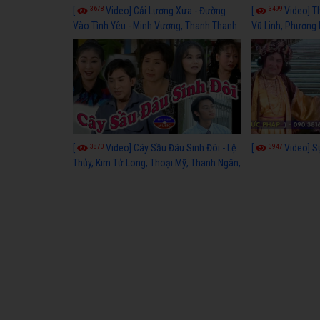
3678
3499
[
Video] Cải Lương Xưa - Đường
[
Video] T
Vào Tình Yêu - Minh Vương, Thanh Thanh
Vũ Linh, Phương
Tâm, Kim Tử Long, Thoại Mỹ, Thanh Ngân
3870
3947
[
Video] Cây Sầu Đâu Sinh Đôi - Lệ
[
Video] S
Thủy, Kim Tử Long, Thoại Mỹ, Thanh Ngân,
Phượng Hằng, Trọng Hữu, Kim Tiểu Long,
Ngân Tuấn, Thanh Tú