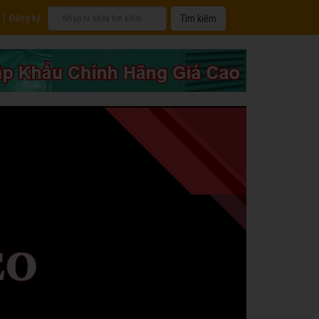
|
Đăng ký