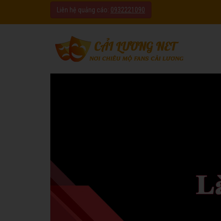
Liên hệ quảng cáo:
0932221090