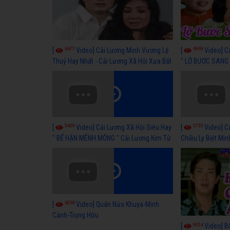
6677
6969
[
Video] Cải Lương Minh Vương Lệ
[
Video] C
Thuỷ Hay Nhất - Cải Lương Xã Hội Xưa Bất
" LỠ BƯỚC SANG 
Hủ
Thuỷ, Thanh Tuấ
5459
5733
[
Video] Cải Lương Xã Hội Siêu Hay
[
Video] C
" BỂ HẬN MÊNH MÔNG " Cải Lương Kim Tử
Chiều Ly Biệt Min
Long, Thanh Ngân Hay Nhất
lương xã hội hay
6038
[
Video] Quán Nửa Khuya-Minh
Cảnh-Trọng Hữu
9054
[
Video] B