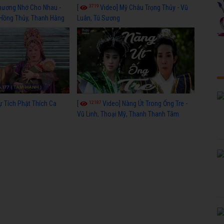
3719
hương Nhớ Cho Nhau -
[
Video] Mỹ Châu Trọng Thủy - Vũ
 Hồng Thủy, Thanh Hằng
Luân, Tú Sương
12187
ự Tích Phật Thích Ca
[
Video] Nàng Út Trong Ống Tre -
Vũ Linh, Thoại Mỹ, Thanh Thanh Tâm