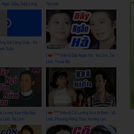
, Ngọc Giàu, Diệp Lang
Tài Linh
óng Gió Làng Chài - Vũ
hánh Tuấn
3766
[
Video] Dãy Ngân Hà - Vũ Linh, Tài
Linh, Thoại Mỹ
3963
ải Lương Xưa Hãy Ngủ
[
Video] Cải Lương Xưa Đi Biển - Vũ
 Linh, Tài Linh
Linh, Phương Hồng Thủy, Hương Lan,
Thanh Hằng