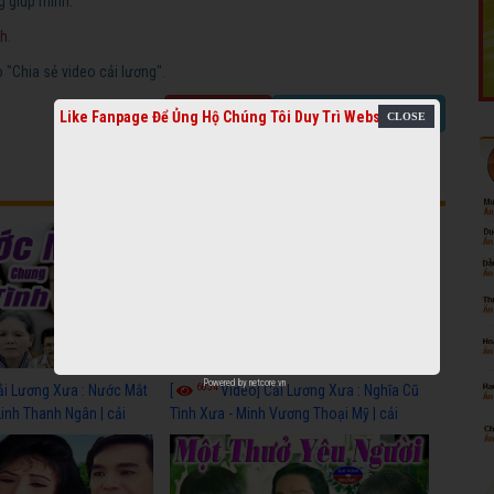
g giúp mình.
h.
"Chia sẻ video cải lương".
Báo link chết
Chia sẻ video cải lương
Like Fanpage Để Ủng Hộ Chúng Tôi Duy Trì Website
Powered by
netcore.vn
6054
ải Lương Xưa : Nước Mắt
[
Video] Cải Lương Xưa : Nghĩa Cũ
Linh Thanh Ngân | cải
Tình Xưa - Minh Vương Thoại Mỹ | cải
 nhất
lương xã hội hay nhất