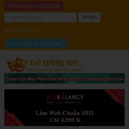
Liên hệ quảng cáo:
0932221090
Đăng nhập
|
Đăng ký
Chia sẻ video "Tôi yêu cải lương".