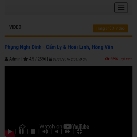
VIDEO
Trang chủ
Video
Phụng Nghi Đình - Cẩm Ly & Hoài Linh, Hồng Vân
Admin
|
4.5
/
2596
|
2596 lượt xem
01/04/2016 2:04:59 SA
|
|
|
|
|
|