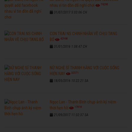
76298
nhau vì tin đồn đã nghỉ chơi
31/07/2017 5:03:06 CH
CON TRAI NS CHINH NHẪN VỀ CHỊU TANG
42968
BỐ
31/01/2016 1:08:47 CH
NỮ NGHỆ SĨ THANH HẰNG VỚI CUỘC SỐNG
32571
HIỆN NAY
18/05/2016 10:22:21 SA
Ngọc Lan - Thanh Bình chụp ảnh kỷ niệm
17818
thời hẹn hò
21/09/2017 11:02:37 SA