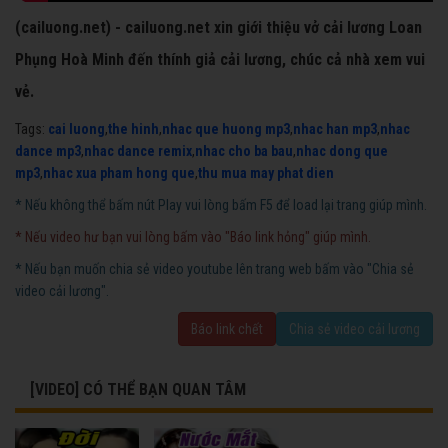
(cailuong.net) - cailuong.net xin giới thiệu vở cải lương Loan
Phụng Hoà Minh đến thính giả cải lương, chúc cả nhà xem vui
vẻ.
Tags:
cai luong
,
the hinh
,
nhac que huong mp3
,
nhac han mp3
,
nhac
dance mp3
,
nhac dance remix
,
nhac cho ba bau
,
nhac dong que
mp3
,
nhac xua pham hong que
,
thu mua may phat dien
* Nếu không thể bấm nút Play vui lòng bấm F5 để load lại trang giúp mình.
* Nếu video hư bạn vui lòng bấm vào "Báo link hỏng" giúp mình.
* Nếu bạn muốn chia sẻ video youtube lên trang web bấm vào "Chia sẻ
video cải lương".
Báo link chết
Chia sẻ video cải lương
[VIDEO] CÓ THỂ BẠN QUAN TÂM