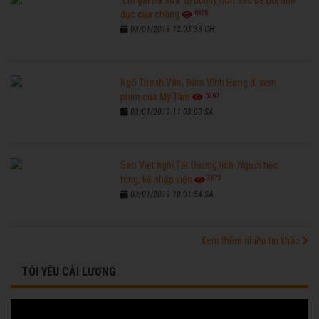
'Em gái trà sữa' bị đồn ly hôn sau bê bối tình
6578
dục của chồng
03/01/2019 12:03:33 CH
Ngô Thanh Vân, Đàm Vĩnh Hưng đi xem
6260
phim của Mỹ Tâm
03/01/2019 11:03:00 SA
Sao Việt nghỉ Tết Dương lịch: Người tiệc
7673
tùng, kẻ nhập viện
03/01/2019 10:01:54 SA
Xem thêm nhiều tin khác
TÔI YÊU CẢI LƯƠNG