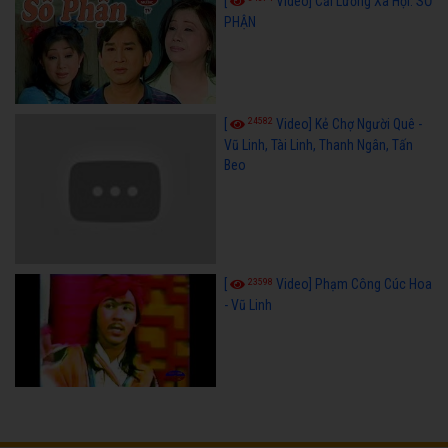
[
Video] Cải Lương Xã Hội: SỐ
PHẬN
24582
[
Video] Kẻ Chợ Người Quê -
Vũ Linh, Tài Linh, Thanh Ngân, Tấn
Beo
23598
[
Video] Phạm Công Cúc Hoa
- Vũ Linh