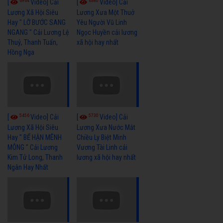
6964
6380
[
Video] Cải
[
Video] Cải
Lương Xã Hội Siêu
Lương Xưa Một Thuở
Hay " LỠ BƯỚC SANG
Yêu Người Vũ Linh
NGANG " Cải Lương Lệ
Ngọc Huyền cải lương
Thuỷ, Thanh Tuấn,
xã hội hay nhất
Hồng Nga
5456
5730
[
Video] Cải
[
Video] Cải
Lương Xã Hội Siêu
Lương Xưa Nước Mắt
Hay " BỂ HẬN MÊNH
Chiều Ly Biệt Minh
MÔNG " Cải Lương
Vương Tài Linh cải
Kim Tử Long, Thanh
lương xã hội hay nhất
Ngân Hay Nhất