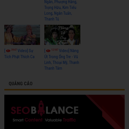
Ngân, Phượng Hằng,
Trọng Hữu, Kim Tiểu
Long, Ngân Tuấn,
Thanh Tú
3947
12187
[
Video] Sự
[
Video] Nàng
Tích Phật Thích Ca
Út Trong Ống Tre - Vũ
Linh, Thoại Mỹ, Thanh
Thanh Tâm
QUẢNG CÁO