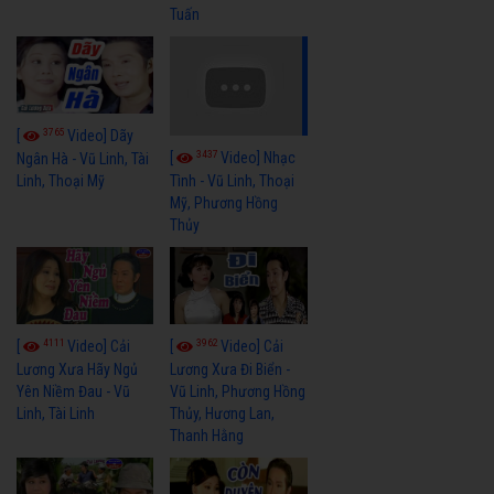
Tuấn
3765
[
Video] Dãy
3437
[
Video] Nhạc
Ngân Hà - Vũ Linh, Tài
Linh, Thoại Mỹ
Tình - Vũ Linh, Thoại
Mỹ, Phương Hồng
Thủy
4111
3962
[
Video] Cải
[
Video] Cải
Lương Xưa Hãy Ngủ
Lương Xưa Đi Biển -
Yên Niềm Đau - Vũ
Vũ Linh, Phương Hồng
Linh, Tài Linh
Thủy, Hương Lan,
Thanh Hằng