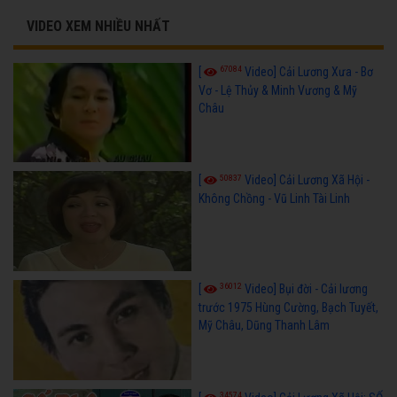
VIDEO XEM NHIỀU NHẤT
67084
[
Video] Cải Lương Xưa - Bơ
Vơ - Lệ Thủy & Minh Vương & Mỹ
Châu
50837
[
Video] Cải Lương Xã Hội -
Không Chồng - Vũ Linh Tài Linh
36012
[
Video] Bụi đời - Cải lương
trước 1975 Hùng Cường, Bạch Tuyết,
Mỹ Châu, Dũng Thanh Lâm
34574