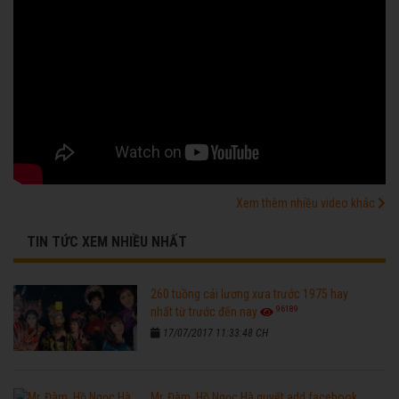
Xem thêm nhiều video khác
TIN TỨC XEM NHIỀU NHẤT
260 tuồng cải lương xưa trước 1975 hay
96189
nhất từ trước đến nay
17/07/2017 11:33:48 CH
Mr. Đàm, Hồ Ngọc Hà quyết add facebook