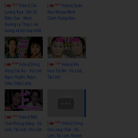
6316
6035
[
Video] Cải
[
Video] Quán
Lương Xưa : Rồi 30
Nửa Khuya-Minh
Năm Sau - Minh
Cảnh-Trọng Hữu
Vương Lệ Thủy | cải
lương xã hội hay nhất
9048
7343
[
Video] Bông
[
Video] Khi
Hồng Cài Áo - Vũ Linh,
Hoa Trà Nở - Vũ Linh,
Ngọc Huyền, Ngọc
Tài Linh
Giàu, Diệp Lang
4106
[
Video] Một
3655
[
Video] Sóng
Thời Phóng Đãng - Vũ
Linh, Tài Linh, Chí Linh
Gió Làng Chài - Vũ
Linh, Tài Linh, Khánh