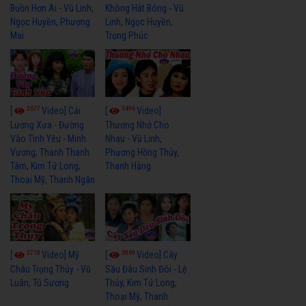
Buồn Hơn Ai - Vũ Linh,
Không Hắt Bóng - Vũ
Ngọc Huyền, Phượng
Linh, Ngọc Huyền,
Mai
Trọng Phúc
3677
3496
[
Video] Cải
[
Video]
Lương Xưa - Đường
Thương Nhớ Cho
Vào Tình Yêu - Minh
Nhau - Vũ Linh,
Vương, Thanh Thanh
Phương Hồng Thủy,
Tâm, Kim Tử Long,
Thanh Hằng
Thoại Mỹ, Thanh Ngân
3718
3869
[
Video] Mỹ
[
Video] Cây
Châu Trọng Thủy - Vũ
Sầu Đâu Sinh Đôi - Lệ
Luân, Tú Sương
Thủy, Kim Tử Long,
Thoại Mỹ, Thanh