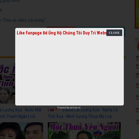
g giúp mình.
h.
"Chia sẻ video cải lương".
Báo link chết
Chia sẻ video cải lương
Like Fanpage Để Ủng Hộ Chúng Tôi Duy Trì Website
Powered by
netcore.vn
6074
ải Lương Xưa : Nước Mắt
[
Video] Cải Lương Xưa : Nghĩa Cũ
Linh Thanh Ngân | cải
Tình Xưa - Minh Vương Thoại Mỹ | cải
 nhất
lương xã hội hay nhất