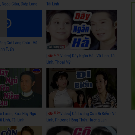
, Ngọc Giàu, Diệp Lang
Tài Linh
óng Gió Làng Chài - Vũ
hánh Tuấn
3770
[
Video] Dãy Ngân Hà - Vũ Linh, Tài
Linh, Thoại Mỹ
3966
ải Lương Xưa Hãy Ngủ
[
Video] Cải Lương Xưa Đi Biển - Vũ
 Linh, Tài Linh
Linh, Phương Hồng Thủy, Hương Lan,
Thanh Hằng