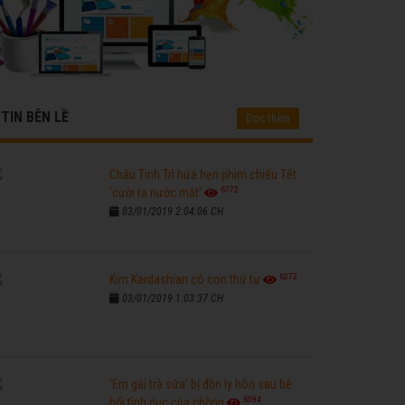
TIN BÊN LỀ
Đọc thêm
Châu Tinh Trì hứa hẹn phim chiếu Tết
6772
'cười ra nước mắt'
03/01/2019 2:04:06 CH
6272
Kim Kardashian có con thứ tư
03/01/2019 1:03:37 CH
'Em gái trà sữa' bị đồn ly hôn sau bê
6594
bối tình dục của chồng