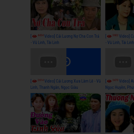
4434
3602
[
Video] Cải Lương Nợ Cha Con Trả
[
Video] C
- Vũ Linh, Tài Linh
- Vũ Linh, Tài Lin
2614
3470
[
Video] Cải Lương Xưa Làm Lẽ - Vũ
[
Video] Ai
Linh, Thanh Ngân, Ngọc Giàu
Ngọc Huyền, Phư