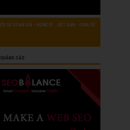
IỂU SỬ SOẠN GIẢ - NGHỆ SĨ
KẾT BẠN - CHIA SẺ
QUẢNG CÁO