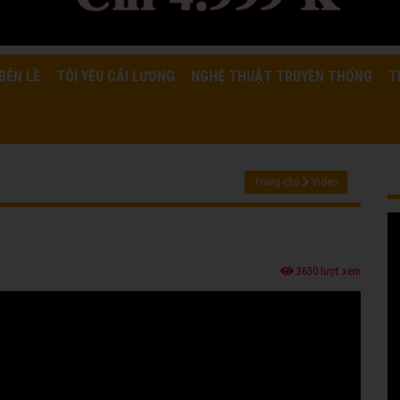
BÊN LỀ
TÔI YÊU CẢI LƯƠNG
NGHỆ THUẬT TRUYỀN THỐNG
T
Trang chủ
Video
3630 lượt xem