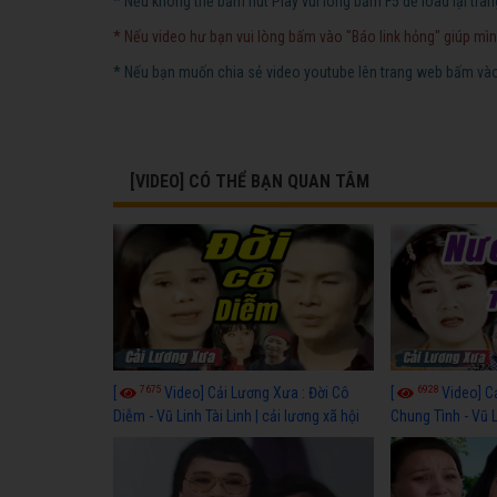
* Nếu không thể bấm nút Play vui lòng bấm F5 để load lại tran
* Nếu video hư bạn vui lòng bấm vào "Báo link hỏng" giúp mìn
* Nếu bạn muốn chia sẻ video youtube lên trang web bấm vào 
[VIDEO] CÓ THỂ BẠN QUAN TÂM
7675
6928
[
Video] Cải Lương Xưa : Đời Cô
[
Video] C
Diễm - Vũ Linh Tài Linh | cải lương xã hội
Chung Tình - Vũ 
hay nhất
lương xã hội hay