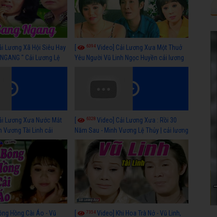
6394
ải Lương Xã Hội Siêu Hay
[
Video] Cải Lương Xưa Một Thuở
NGANG " Cải Lương Lệ
Yêu Người Vũ Linh Ngọc Huyền cải lương
n, Hồng Nga
xã hội hay nhất
6328
ải Lương Xưa Nước Mắt
[
Video] Cải Lương Xưa : Rồi 30
h Vương Tài Linh cải
Năm Sau - Minh Vương Lệ Thủy | cải lương
 nhất
xã hội hay nhất
7354
ông Hồng Cài Áo - Vũ
[
Video] Khi Hoa Trà Nở - Vũ Linh,