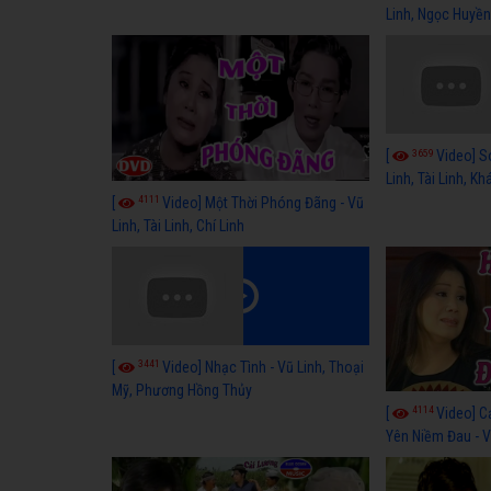
Linh, Ngọc Huyền
3659
[
Video] S
Linh, Tài Linh, K
4111
[
Video] Một Thời Phóng Đãng - Vũ
Linh, Tài Linh, Chí Linh
3441
[
Video] Nhạc Tình - Vũ Linh, Thoại
Mỹ, Phương Hồng Thủy
4114
[
Video] C
Yên Niềm Đau - Vũ