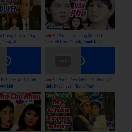
4017
ải Lương Xưa Còn Duyên
[
Video] Cải Lương Xưa Cô Dâu
h, Trọng Hữu
Phụ - Vũ Linh, Tài Linh, Thanh Ngân
3372
 Buồn Hơn Ai - Vũ Linh,
[
Video] Đèn Không Hắt Bóng - Vũ
ợng Mai
Linh, Ngọc Huyền, Trọng Phúc