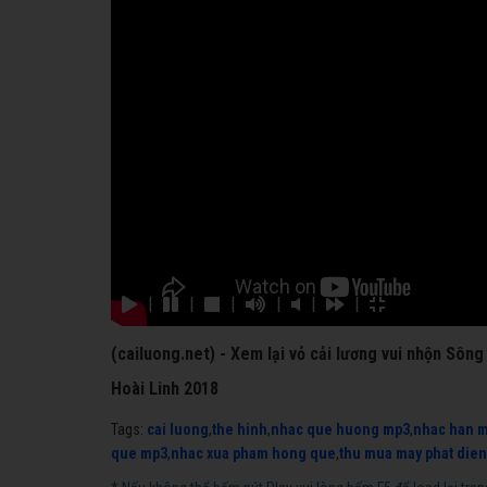
|
|
|
|
|
|
(cailuong.net) - Xem lại vỏ cải lương vui nhộn Sôn
Hoài Linh 2018
Tags:
cai luong
,
the hinh
,
nhac que huong mp3
,
nhac han 
que mp3
,
nhac xua pham hong que
,
thu mua may phat dien