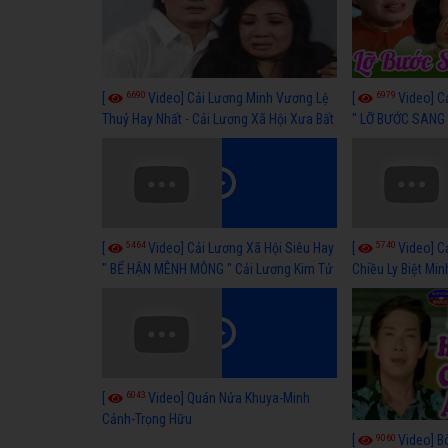
6690
6979
[
Video] Cải Lương Minh Vương Lệ
[
Video] C
Thuỷ Hay Nhất - Cải Lương Xã Hội Xưa Bất
" LỠ BƯỚC SANG 
Hủ
Thuỷ, Thanh Tuấ
5464
5740
[
Video] Cải Lương Xã Hội Siêu Hay
[
Video] C
" BỂ HẬN MÊNH MÔNG " Cải Lương Kim Tử
Chiều Ly Biệt Min
Long, Thanh Ngân Hay Nhất
lương xã hội hay
6043
[
Video] Quán Nửa Khuya-Minh
Cảnh-Trọng Hữu
9060
[
Video] B