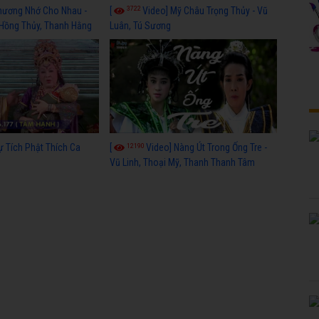
3722
hương Nhớ Cho Nhau -
[
Video] Mỹ Châu Trọng Thủy - Vũ
 Hồng Thủy, Thanh Hằng
Luân, Tú Sương
12190
ự Tích Phật Thích Ca
[
Video] Nàng Út Trong Ống Tre -
Vũ Linh, Thoại Mỹ, Thanh Thanh Tâm