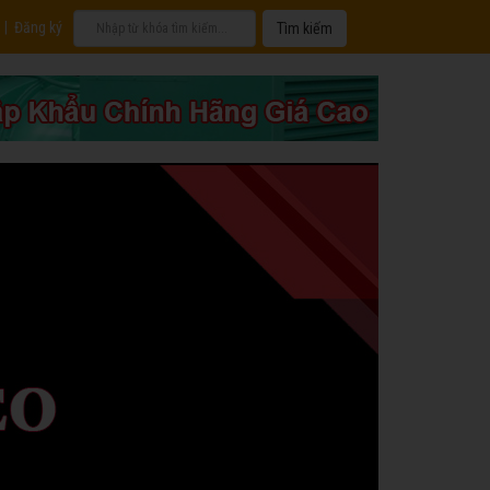
|
Đăng ký