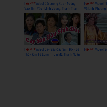
3680
3505
[
Video] Cải Lương Xưa - Đường
[
Video] T
Vào Tình Yêu - Minh Vương, Thanh Thanh
Vũ Linh, Phương
Tâm, Kim Tử Long, Thoại Mỹ, Thanh Ngân
3874
3951
[
Video] Cây Sầu Đâu Sinh Đôi - Lệ
[
Video] S
Thủy, Kim Tử Long, Thoại Mỹ, Thanh Ngân,
Phượng Hằng, Trọng Hữu, Kim Tiểu Long,
Ngân Tuấn, Thanh Tú