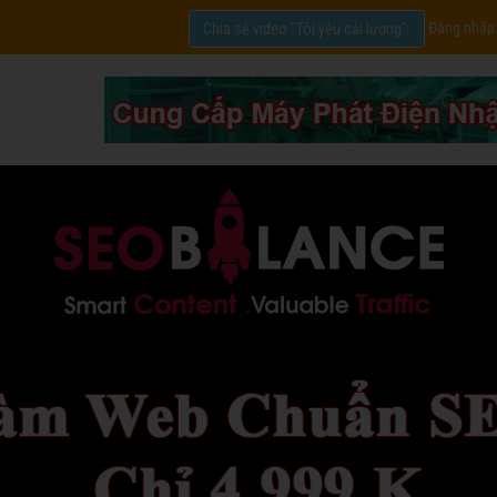
Đăng nhập
Chia sẻ video "Tôi yêu cải lương".