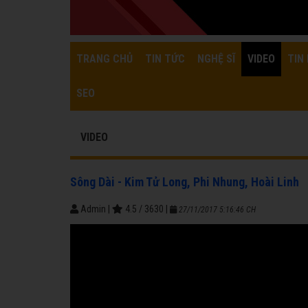
TRANG CHỦ
TIN TỨC
NGHỆ SĨ
VIDEO
TIN 
SEO
VIDEO
Sông Dài - Kim Tử Long, Phi Nhung, Hoài Linh
Admin
|
4.5
/
3630
|
27/11/2017 5:16:46 CH