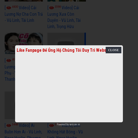
4430
3598
[
Video] Cải
[
Video] Cải
Lương Nợ Cha Con Trả
Lương Xưa Còn
- Vũ Linh, Tài Linh
Duyên - Vũ Linh, Tài
Linh, Trọng Hữu
Like Fanpage Để Ủng Hộ Chúng Tôi Duy Trì Website
4012
[
Video] Cải
2613
[
Video] Cải
Lương Xưa Cô Dâu
Phụ - Vũ Linh, Tài Linh,
Lương Xưa Làm Lẽ -
Thanh Ngân
Vũ Linh, Thanh Ngân,
Ngọc Giàu
3468
3370
Powered by
netcore.vn
[
Video] Ai
[
Video] Đèn
Buồn Hơn Ai - Vũ Linh,
Không Hắt Bóng - Vũ
Ngọc Huyền, Phượng
Linh, Ngọc Huyền,