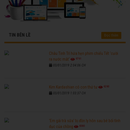
TIN BÊN LỀ
Đọc thêm
Châu Tinh Trì hứa hẹn phim chiếu Tết 'cười
6761
ra nước mắt'
03/01/2019 2:04:06 CH
6260
Kim Kardashian có con thứ tư
03/01/2019 1:03:37 CH
'Em gái trà sữa' bị đồn ly hôn sau bê bối tình
6580
dục của chồng