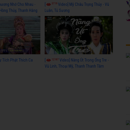
3719
hương Nhớ Cho Nhau -
[
Video] Mỹ Châu Trọng Thủy - Vũ
 Hồng Thủy, Thanh Hằng
Luân, Tú Sương
12187
ự Tích Phật Thích Ca
[
Video] Nàng Út Trong Ống Tre -
Vũ Linh, Thoại Mỹ, Thanh Thanh Tâm