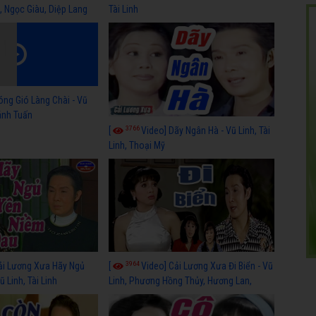
, Ngọc Giàu, Diệp Lang
Tài Linh
óng Gió Làng Chài - Vũ
hánh Tuấn
3766
[
Video] Dãy Ngân Hà - Vũ Linh, Tài
Linh, Thoại Mỹ
3964
ải Lương Xưa Hãy Ngủ
[
Video] Cải Lương Xưa Đi Biển - Vũ
 Linh, Tài Linh
Linh, Phương Hồng Thủy, Hương Lan,
Thanh Hằng