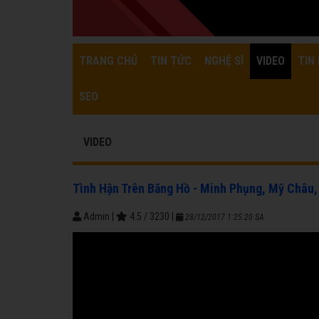
TRANG CHỦ
TIN TỨC
NGHỆ SĨ
VIDEO
TIN 
SEO
VIDEO
Tình Hận Trên Băng Hồ - Minh Phụng, Mỹ Châu
Admin
|
4.5
/
3230
|
28/12/2017 1:25:20 SA