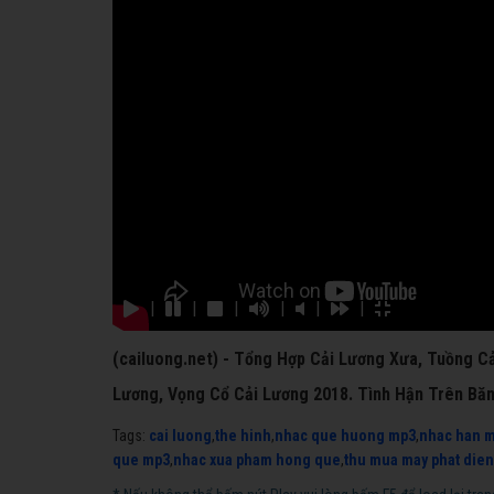
|
|
|
|
|
|
(cailuong.net) - Tổng Hợp Cải Lương Xưa, Tuồng Cả
Lương, Vọng Cổ Cải Lương 2018. Tình Hận Trên Bă
Tags:
cai luong
,
the hinh
,
nhac que huong mp3
,
nhac han 
que mp3
,
nhac xua pham hong que
,
thu mua may phat dien