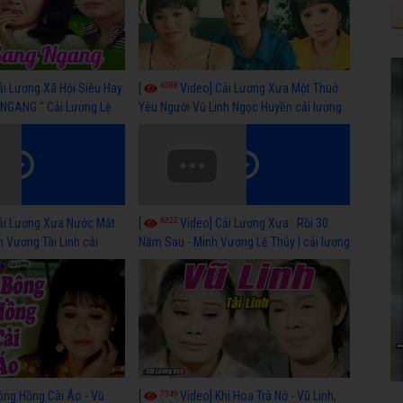
6388
ải Lương Xã Hội Siêu Hay
[
Video] Cải Lương Xưa Một Thuở
NGANG " Cải Lương Lệ
Yêu Người Vũ Linh Ngọc Huyền cải lương
n, Hồng Nga
xã hội hay nhất
6322
ải Lương Xưa Nước Mắt
[
Video] Cải Lương Xưa : Rồi 30
h Vương Tài Linh cải
Năm Sau - Minh Vương Lệ Thủy | cải lương
 nhất
xã hội hay nhất
7349
ông Hồng Cài Áo - Vũ
[
Video] Khi Hoa Trà Nở - Vũ Linh,