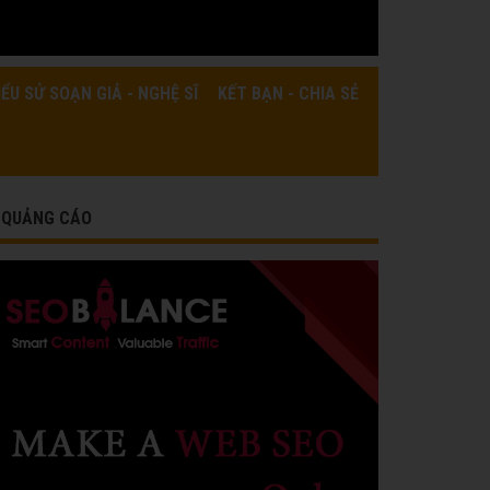
IỂU SỬ SOẠN GIẢ - NGHỆ SĨ
KẾT BẠN - CHIA SẺ
QUẢNG CÁO