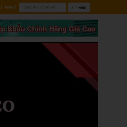
|
Đăng ký