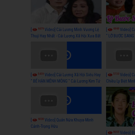
6679
6969
[
Video] Cải Lương Minh Vương Lệ
[
Video] C
Thuỷ Hay Nhất - Cải Lương Xã Hội Xưa Bất
" LỠ BƯỚC SANG 
Hủ
Thuỷ, Thanh Tuấ
5459
5733
[
Video] Cải Lương Xã Hội Siêu Hay
[
Video] C
" BỂ HẬN MÊNH MÔNG " Cải Lương Kim Tử
Chiều Ly Biệt Min
Long, Thanh Ngân Hay Nhất
lương xã hội hay
6038
[
Video] Quán Nửa Khuya-Minh
Cảnh-Trọng Hữu
9055
[
Video] B