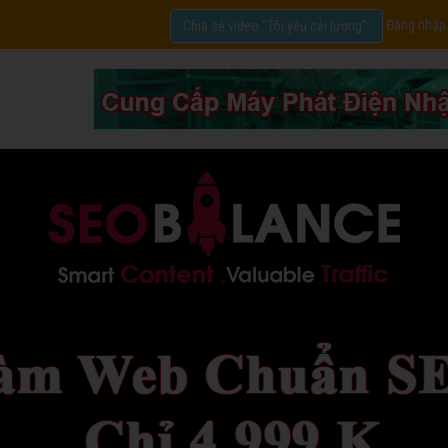
Đăng nhập
Chia sẻ video "Tôi yêu cải lương".