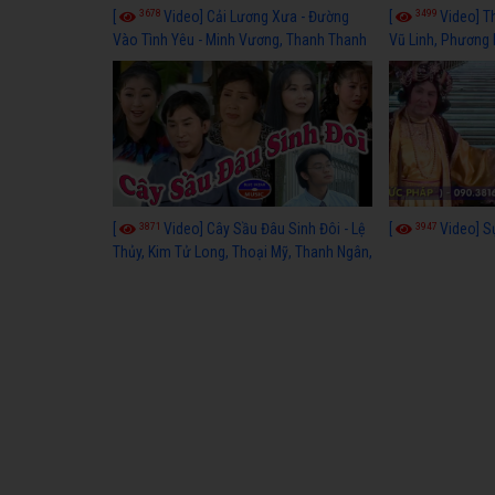
3678
3499
[
Video] Cải Lương Xưa - Đường
[
Video] T
Vào Tình Yêu - Minh Vương, Thanh Thanh
Vũ Linh, Phương
Tâm, Kim Tử Long, Thoại Mỹ, Thanh Ngân
3871
3947
[
Video] Cây Sầu Đâu Sinh Đôi - Lệ
[
Video] S
Thủy, Kim Tử Long, Thoại Mỹ, Thanh Ngân,
Phượng Hằng, Trọng Hữu, Kim Tiểu Long,
Ngân Tuấn, Thanh Tú