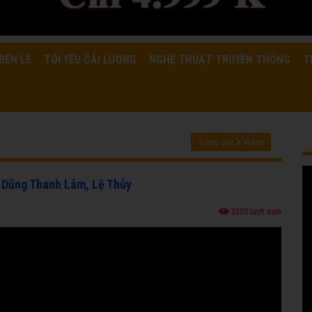
BÊN LỀ
TÔI YÊU CẢI LƯƠNG
NGHỆ THUẬT TRUYỀN THỐNG
T
Trang chủ
Video
, Dũng Thanh Lâm, Lệ Thủy
3230 lượt xem