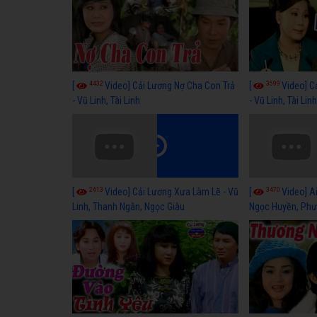
4432
3599
[
Video] Cải Lương Nợ Cha Con Trả
[
Video] C
- Vũ Linh, Tài Linh
- Vũ Linh, Tài Lin
2613
3470
[
Video] Cải Lương Xưa Làm Lẽ - Vũ
[
Video] Ai
Linh, Thanh Ngân, Ngọc Giàu
Ngọc Huyền, Phư