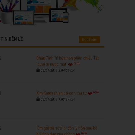
TIN BÊN LỀ
Đọc thêm
Châu Tinh Trì hứa hẹn phim chiếu Tết
6765
'cười ra nước mắt'
03/01/2019 2:04:06 CH
6265
Kim Kardashian có con thứ tư
03/01/2019 1:03:37 CH
'Em gái trà sữa' bị đồn ly hôn sau bê
6585
bối tình dục của chồng