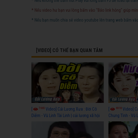
* Nếu không thể bấm nút Play vui lòng bấm F5 để load lại tran
* Nếu video hư bạn vui lòng bấm vào "Báo link hỏng" giúp mìn
* Nếu bạn muốn chia sẻ video youtube lên trang web bấm vào 
[VIDEO] CÓ THỂ BẠN QUAN TÂM
7665
6918
[
Video] Cải Lương Xưa : Đời Cô
[
Video] C
Diễm - Vũ Linh Tài Linh | cải lương xã hội
Chung Tình - Vũ 
hay nhất
lương xã hội hay