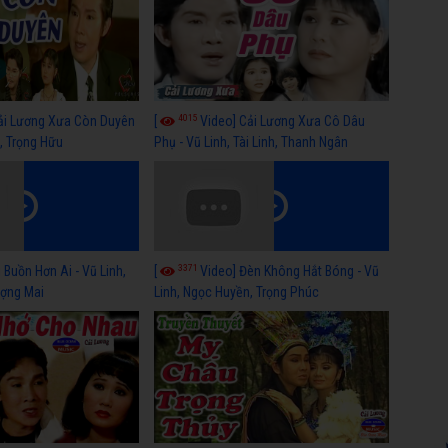
4015
ải Lương Xưa Còn Duyên
[
Video] Cải Lương Xưa Cô Dâu
h, Trọng Hữu
Phụ - Vũ Linh, Tài Linh, Thanh Ngân
3371
 Buồn Hơn Ai - Vũ Linh,
[
Video] Đèn Không Hắt Bóng - Vũ
ợng Mai
Linh, Ngọc Huyền, Trọng Phúc