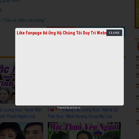
g giúp mình.
h.
"Chia sẻ video cải lương".
Báo link chết
Chia sẻ video cải lương
Like Fanpage Để Ủng Hộ Chúng Tôi Duy Trì Website
Powered by
netcore.vn
6055
ải Lương Xưa : Nước Mắt
[
Video] Cải Lương Xưa : Nghĩa Cũ
Linh Thanh Ngân | cải
Tình Xưa - Minh Vương Thoại Mỹ | cải
 nhất
lương xã hội hay nhất