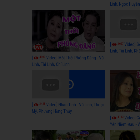
Linh, Ngọc Huyền
3657
[
Video] S
Linh, Tài Linh, K
4109
[
Video] Một Thời Phóng Đãng - Vũ
Linh, Tài Linh, Chí Linh
3438
[
Video] Nhạc Tình - Vũ Linh, Thoại
Mỹ, Phương Hồng Thủy
4113
[
Video] C
Yên Niềm Đau - Vũ