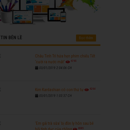
TIN BÊN LỀ
Đọc thêm
Châu Tinh Trì hứa hẹn phim chiếu Tết
6765
'cười ra nước mắt'
03/01/2019 2:04:06 CH
6264
Kim Kardashian có con thứ tư
03/01/2019 1:03:37 CH
'Em gái trà sữa' bị đồn ly hôn sau bê
6585
bối tình dục của chồng