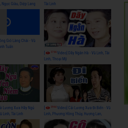
, Ngọc Giàu, Diệp Lang
Tài Linh
óng Gió Làng Chài - Vũ
hánh Tuấn
3766
[
Video] Dãy Ngân Hà - Vũ Linh, Tài
Linh, Thoại Mỹ
3964
ải Lương Xưa Hãy Ngủ
[
Video] Cải Lương Xưa Đi Biển - Vũ
 Linh, Tài Linh
Linh, Phương Hồng Thủy, Hương Lan,
Thanh Hằng