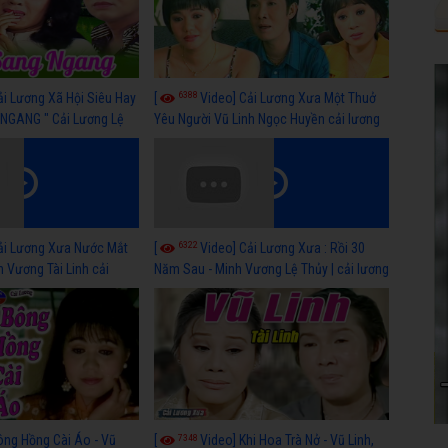
6388
ải Lương Xã Hội Siêu Hay
[
Video] Cải Lương Xưa Một Thuở
NGANG " Cải Lương Lệ
Yêu Người Vũ Linh Ngọc Huyền cải lương
n, Hồng Nga
xã hội hay nhất
6322
ải Lương Xưa Nước Mắt
[
Video] Cải Lương Xưa : Rồi 30
h Vương Tài Linh cải
Năm Sau - Minh Vương Lệ Thủy | cải lương
 nhất
xã hội hay nhất
7348
ông Hồng Cài Áo - Vũ
[
Video] Khi Hoa Trà Nở - Vũ Linh,