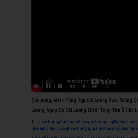
|
|
|
|
|
|
(cailuong.net) - Tổng Hợp Cải Lương Xưa, Tuồng Cả
Lương, Vọng Cổ Cải Lương 2018. Tống Tửu Ô Hắc L
Tags:
cai luong
,
the hinh
,
nhac que huong mp3
,
nhac han 
que mp3
,
nhac xua pham hong que
,
thu mua may phat dien