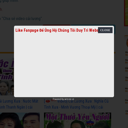
g giúp mình.
h.
"Chia sẻ video cải lương".
Báo link chết
Chia sẻ video cải lương
Like Fanpage Để Ủng Hộ Chúng Tôi Duy Trì Website
Powered by
netcore.vn
6055
ải Lương Xưa : Nước Mắt
[
Video] Cải Lương Xưa : Nghĩa Cũ
Linh Thanh Ngân | cải
Tình Xưa - Minh Vương Thoại Mỹ | cải
 nhất
lương xã hội hay nhất