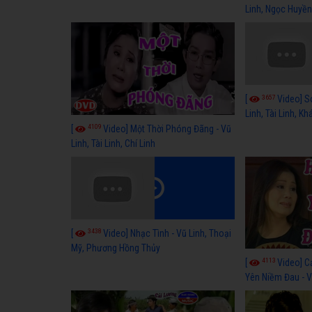
Linh, Ngọc Huyền
3657
[
Video] S
Linh, Tài Linh, K
4109
[
Video] Một Thời Phóng Đãng - Vũ
Linh, Tài Linh, Chí Linh
3438
[
Video] Nhạc Tình - Vũ Linh, Thoại
Mỹ, Phương Hồng Thủy
4113
[
Video] C
Yên Niềm Đau - Vũ