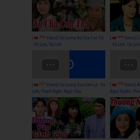
4432
3599
[
Video] Cải Lương Nợ Cha Con Trả
[
Video] C
- Vũ Linh, Tài Linh
- Vũ Linh, Tài Lin
2613
3470
[
Video] Cải Lương Xưa Làm Lẽ - Vũ
[
Video] Ai
Linh, Thanh Ngân, Ngọc Giàu
Ngọc Huyền, Phư