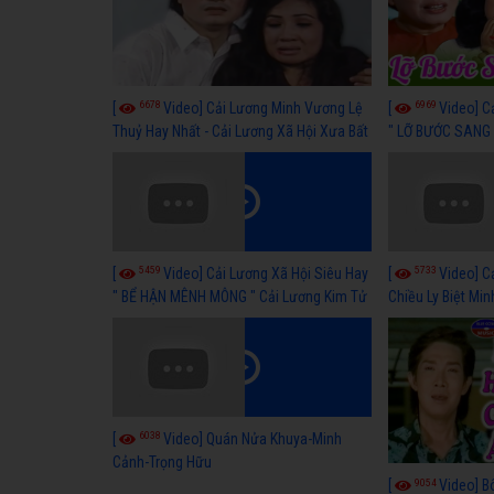
6678
6969
[
Video] Cải Lương Minh Vương Lệ
[
Video] C
Thuỷ Hay Nhất - Cải Lương Xã Hội Xưa Bất
" LỠ BƯỚC SANG 
Hủ
Thuỷ, Thanh Tuấ
5459
5733
[
Video] Cải Lương Xã Hội Siêu Hay
[
Video] C
" BỂ HẬN MÊNH MÔNG " Cải Lương Kim Tử
Chiều Ly Biệt Min
Long, Thanh Ngân Hay Nhất
lương xã hội hay
6038
[
Video] Quán Nửa Khuya-Minh
Cảnh-Trọng Hữu
9054
[
Video] B