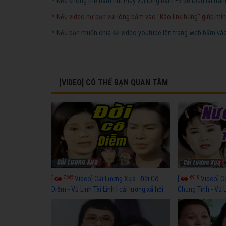
* Nếu không thể bấm nút Play vui lòng bấm F5 để load lại tran
* Nếu video hư bạn vui lòng bấm vào "Báo link hỏng" giúp mìn
* Nếu bạn muốn chia sẻ video youtube lên trang web bấm vào 
[VIDEO] CÓ THỂ BẠN QUAN TÂM
7665
6918
[
Video] Cải Lương Xưa : Đời Cô
[
Video] C
Diễm - Vũ Linh Tài Linh | cải lương xã hội
Chung Tình - Vũ 
hay nhất
lương xã hội hay