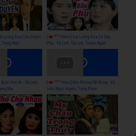
4015
ải Lương Xưa Còn Duyên
[
Video] Cải Lương Xưa Cô Dâu
h, Trọng Hữu
Phụ - Vũ Linh, Tài Linh, Thanh Ngân
3370
 Buồn Hơn Ai - Vũ Linh,
[
Video] Đèn Không Hắt Bóng - Vũ
ợng Mai
Linh, Ngọc Huyền, Trọng Phúc