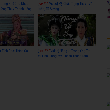
3719
hương Nhớ Cho Nhau -
[
Video] Mỹ Châu Trọng Thủy - Vũ
 Hồng Thủy, Thanh Hằng
Luân, Tú Sương
12187
ự Tích Phật Thích Ca
[
Video] Nàng Út Trong Ống Tre -
Vũ Linh, Thoại Mỹ, Thanh Thanh Tâm