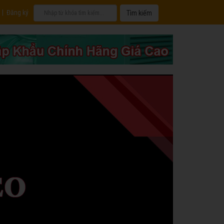
|
Đăng ký