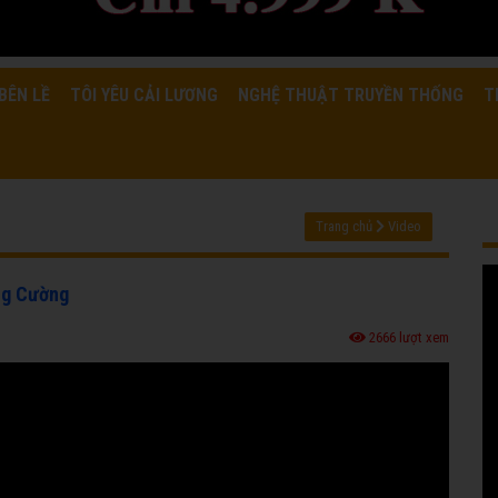
BÊN LỀ
TÔI YÊU CẢI LƯƠNG
NGHỆ THUẬT TRUYỀN THỐNG
T
Trang chủ
Video
ng Cường
2666 lượt xem