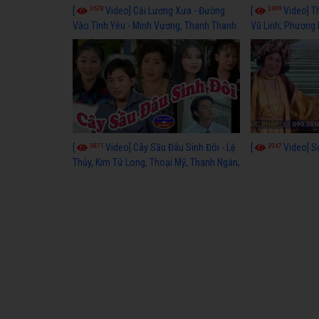
3678
3499
[
Video] Cải Lương Xưa - Đường
[
Video] T
Vào Tình Yêu - Minh Vương, Thanh Thanh
Vũ Linh, Phương
Tâm, Kim Tử Long, Thoại Mỹ, Thanh Ngân
3871
3947
[
Video] Cây Sầu Đâu Sinh Đôi - Lệ
[
Video] S
Thủy, Kim Tử Long, Thoại Mỹ, Thanh Ngân,
Phượng Hằng, Trọng Hữu, Kim Tiểu Long,
Ngân Tuấn, Thanh Tú