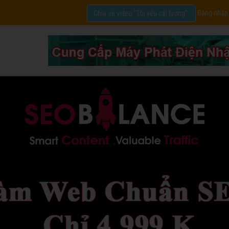
Đăng nhập
Chia sẻ video "Tôi yêu cải lương".