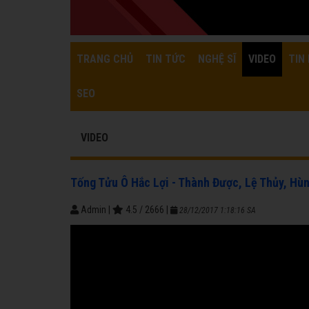
TRANG CHỦ
TIN TỨC
NGHỆ SĨ
VIDEO
TIN 
SEO
VIDEO
Tống Tửu Ô Hắc Lợi - Thành Được, Lệ Thủy, Hù
Admin
|
4.5
/
2666
|
28/12/2017 1:18:16 SA