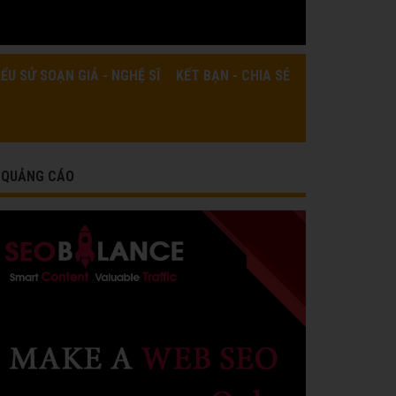
IỂU SỬ SOẠN GIẢ - NGHỆ SĨ
KẾT BẠN - CHIA SẺ
QUẢNG CÁO