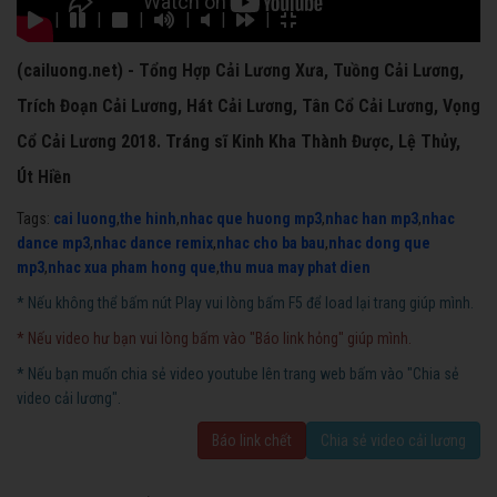
|
|
|
|
|
|
(cailuong.net) - Tổng Hợp Cải Lương Xưa, Tuồng Cải Lương,
Trích Đoạn Cải Lương, Hát Cải Lương, Tân Cổ Cải Lương, Vọng
Cổ Cải Lương 2018. Tráng sĩ Kinh Kha Thành Được, Lệ Thủy,
Út Hiền
Tags:
cai luong
,
the hinh
,
nhac que huong mp3
,
nhac han mp3
,
nhac
dance mp3
,
nhac dance remix
,
nhac cho ba bau
,
nhac dong que
mp3
,
nhac xua pham hong que
,
thu mua may phat dien
* Nếu không thể bấm nút Play vui lòng bấm F5 để load lại trang giúp mình.
* Nếu video hư bạn vui lòng bấm vào "Báo link hỏng" giúp mình.
* Nếu bạn muốn chia sẻ video youtube lên trang web bấm vào "Chia sẻ
video cải lương".
Báo link chết
Chia sẻ video cải lương