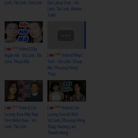
Linh, Tài Linh, Chí Linh
Gió Làng Chài - Vũ
Linh, Tài Linh, Khánh
Tuấn
3770
[
Video] Dãy
3442
[
Video] Nhạc
Ngân Hà - Vũ Linh, Tài
Linh, Thoại Mỹ
Tình - Vũ Linh, Thoại
Mỹ, Phương Hồng
Thủy
4115
3966
[
Video] Cải
[
Video] Cải
Lương Xưa Hãy Ngủ
Lương Xưa Đi Biển -
Yên Niềm Đau - Vũ
Vũ Linh, Phương Hồng
Linh, Tài Linh
Thủy, Hương Lan,
Thanh Hằng