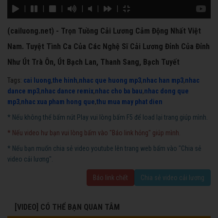
|
|
|
|
|
|
(cailuong.net) - Trọn Tuồng Cải Lương Cảm Động Nhất Việt
Nam. Tuyệt Tình Ca Của Các Nghệ Sĩ Cải Lương Đỉnh Của Đỉnh
Như Út Trà Ôn, Út Bạch Lan, Thanh Sang, Bạch Tuyết
Tags:
cai luong
,
the hinh
,
nhac que huong mp3
,
nhac han mp3
,
nhac
dance mp3
,
nhac dance remix
,
nhac cho ba bau
,
nhac dong que
mp3
,
nhac xua pham hong que
,
thu mua may phat dien
* Nếu không thể bấm nút Play vui lòng bấm F5 để load lại trang giúp mình.
* Nếu video hư bạn vui lòng bấm vào "Báo link hỏng" giúp mình.
* Nếu bạn muốn chia sẻ video youtube lên trang web bấm vào "Chia sẻ
video cải lương".
Báo link chết
Chia sẻ video cải lương
[VIDEO] CÓ THỂ BẠN QUAN TÂM