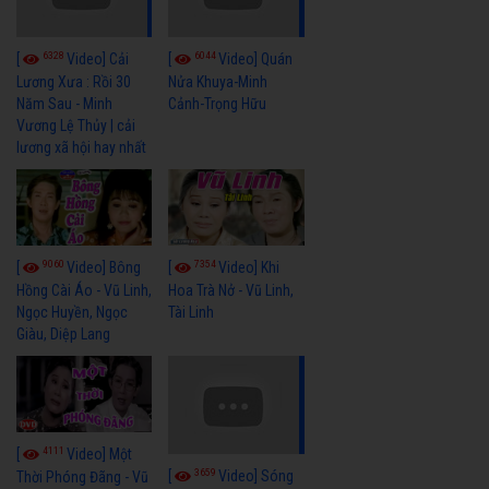
6328
6044
[
Video] Cải
[
Video] Quán
Lương Xưa : Rồi 30
Nửa Khuya-Minh
Năm Sau - Minh
Cảnh-Trọng Hữu
Vương Lệ Thủy | cải
lương xã hội hay nhất
9060
7354
[
Video] Bông
[
Video] Khi
Hồng Cài Áo - Vũ Linh,
Hoa Trà Nở - Vũ Linh,
Ngọc Huyền, Ngọc
Tài Linh
Giàu, Diệp Lang
4111
[
Video] Một
3659
[
Video] Sóng
Thời Phóng Đãng - Vũ