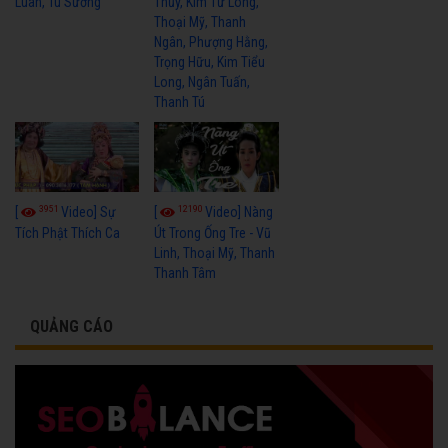
Luân, Tú Sương
Thủy, Kim Tử Long,
Thoại Mỹ, Thanh
Ngân, Phượng Hằng,
Trọng Hữu, Kim Tiểu
Long, Ngân Tuấn,
Thanh Tú
3951
12190
[
Video] Sự
[
Video] Nàng
Tích Phật Thích Ca
Út Trong Ống Tre - Vũ
Linh, Thoại Mỹ, Thanh
Thanh Tâm
QUẢNG CÁO