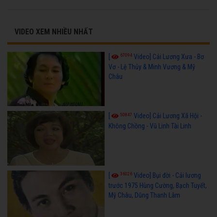
VIDEO XEM NHIỀU NHẤT
67094
[
Video] Cải Lương Xưa - Bơ
Vơ - Lệ Thủy & Minh Vương & Mỹ
Châu
50847
[
Video] Cải Lương Xã Hội -
Không Chồng - Vũ Linh Tài Linh
36026
[
Video] Bụi đời - Cải lương
trước 1975 Hùng Cường, Bạch Tuyết,
Mỹ Châu, Dũng Thanh Lâm