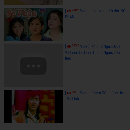
34587
[
Video] Cải Lương Xã Hội: SỐ
PHẬN
24595
[
Video] Kẻ Chợ Người Quê -
Vũ Linh, Tài Linh, Thanh Ngân, Tấn
Beo
23613
[
Video] Phạm Công Cúc Hoa
- Vũ Linh