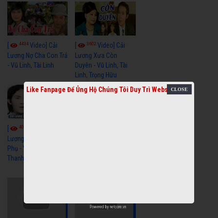
4434
3602
[
Video] Cải
[
Video] Cải
Lương Nợ Cha Con Trả
Lương Xưa Còn
- Vũ Linh, Tài Linh
Duyên - Vũ Linh, Tài
Linh, Trọng Hữu
Like Fanpage Để Ủng Hộ Chúng Tôi Duy Trì Website
4018
[
Video] Cải
2615
[
Video] Cải
Lương Xưa Cô Dâu
Phụ - Vũ Linh, Tài Linh,
Lương Xưa Làm Lẽ -
Thanh Ngân
Vũ Linh, Thanh Ngân,
Ngọc Giàu
Powered by
netcore.vn