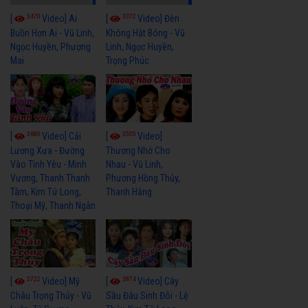
3470
3372
[
Video] Ai
[
Video] Đèn
Buồn Hơn Ai - Vũ Linh,
Không Hắt Bóng - Vũ
Ngọc Huyền, Phượng
Linh, Ngọc Huyền,
Mai
Trọng Phúc
3680
3505
[
Video] Cải
[
Video]
Lương Xưa - Đường
Thương Nhớ Cho
Vào Tình Yêu - Minh
Nhau - Vũ Linh,
Vương, Thanh Thanh
Phương Hồng Thủy,
Tâm, Kim Tử Long,
Thanh Hằng
Thoại Mỹ, Thanh Ngân
3722
3874
[
Video] Mỹ
[
Video] Cây
Châu Trọng Thủy - Vũ
Sầu Đâu Sinh Đôi - Lệ