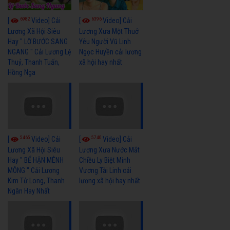
6982
6396
[
Video] Cải
[
Video] Cải
Lương Xã Hội Siêu
Lương Xưa Một Thuở
Hay " LỠ BƯỚC SANG
Yêu Người Vũ Linh
NGANG " Cải Lương Lệ
Ngọc Huyền cải lương
Thuỷ, Thanh Tuấn,
xã hội hay nhất
Hồng Nga
5465
5740
[
Video] Cải
[
Video] Cải
Lương Xã Hội Siêu
Lương Xưa Nước Mắt
Hay " BỂ HẬN MÊNH
Chiều Ly Biệt Minh
MÔNG " Cải Lương
Vương Tài Linh cải
Kim Tử Long, Thanh
lương xã hội hay nhất
Ngân Hay Nhất