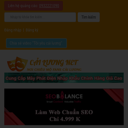
Liên hệ quảng cáo:
0932221090
Đăng nhập
|
Đăng ký
Chia sẻ video "Tôi yêu cải lương".