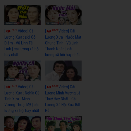
7677
6929
[
Video] Cải
[
Video] Cải
Lương Xưa : Đời Cô
Lương Xưa : Nước Mắt
Diễm - Vũ Linh Tài
Chung Tình - Vũ Linh
Linh | cải lương xã hội
Thanh Ngân | cải
hay nhất
lương xã hội hay nhất
6074
6690
[
Video] Cải
[
Video] Cải
Lương Xưa : Nghĩa Cũ
Lương Minh Vương Lệ
Tình Xưa - Minh
Thuỷ Hay Nhất - Cải
Vương Thoại Mỹ | cải
Lương Xã Hội Xưa Bất
lương xã hội hay nhất
Hủ