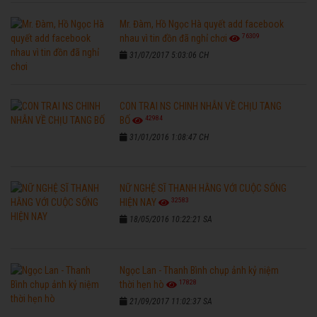
Mr. Đàm, Hồ Ngọc Hà quyết add facebook
76309
nhau vì tin đồn đã nghỉ chơi
31/07/2017 5:03:06 CH
CON TRAI NS CHINH NHẪN VỀ CHỊU TANG
42984
BỐ
31/01/2016 1:08:47 CH
NỮ NGHỆ SĨ THANH HẰNG VỚI CUỘC SỐNG
32583
HIỆN NAY
18/05/2016 10:22:21 SA
Ngọc Lan - Thanh Bình chụp ảnh kỷ niệm
17828
thời hẹn hò
21/09/2017 11:02:37 SA