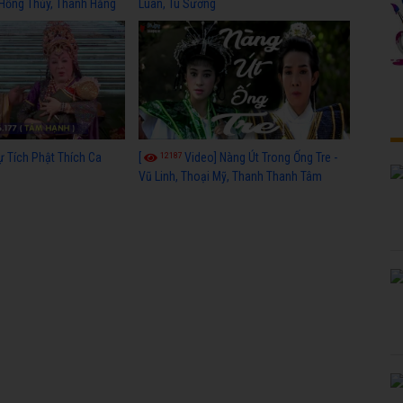
 Hồng Thủy, Thanh Hằng
Luân, Tú Sương
12187
ự Tích Phật Thích Ca
[
Video] Nàng Út Trong Ống Tre -
Vũ Linh, Thoại Mỹ, Thanh Thanh Tâm