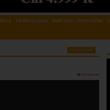
BÊN LỀ
TÔI YÊU CẢI LƯƠNG
NGHỆ THUẬT TRUYỀN THỐNG
T
Trang chủ
Video
2817 lượt xem