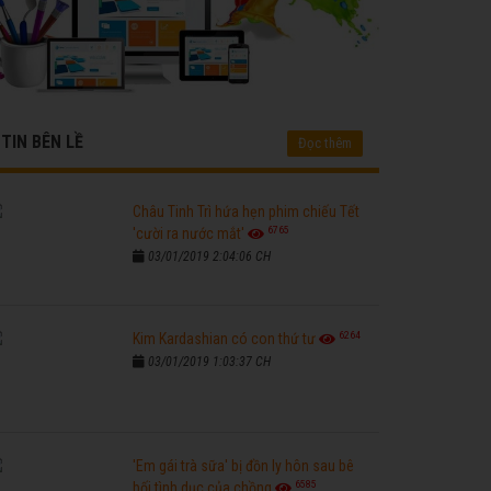
TIN BÊN LỀ
Đọc thêm
Châu Tinh Trì hứa hẹn phim chiếu Tết
6765
'cười ra nước mắt'
03/01/2019 2:04:06 CH
6264
Kim Kardashian có con thứ tư
03/01/2019 1:03:37 CH
'Em gái trà sữa' bị đồn ly hôn sau bê
6585
bối tình dục của chồng