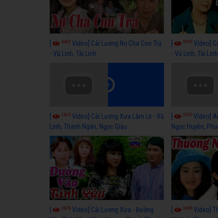
4432
3599
[
Video] Cải Lương Nợ Cha Con Trả
[
Video] C
- Vũ Linh, Tài Linh
- Vũ Linh, Tài Lin
2613
3470
[
Video] Cải Lương Xưa Làm Lẽ - Vũ
[
Video] Ai
Linh, Thanh Ngân, Ngọc Giàu
Ngọc Huyền, Phư
3678
3499
[
Video] Cải Lương Xưa - Đường
[
Video] T