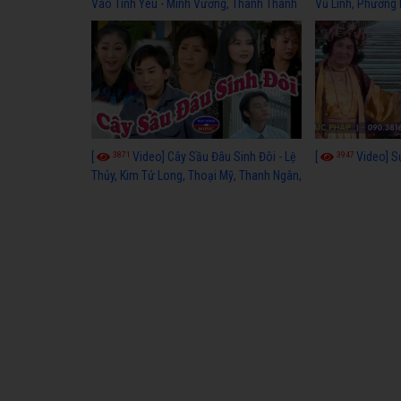
Vào Tình Yêu - Minh Vương, Thanh Thanh
Vũ Linh, Phương
Tâm, Kim Tử Long, Thoại Mỹ, Thanh Ngân
3871
3947
[
Video] Cây Sầu Đâu Sinh Đôi - Lệ
[
Video] S
Thủy, Kim Tử Long, Thoại Mỹ, Thanh Ngân,
Phượng Hằng, Trọng Hữu, Kim Tiểu Long,
Ngân Tuấn, Thanh Tú