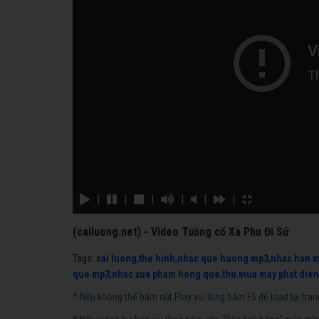
|
|
|
|
|
|
(cailuong.net) - Video Tuồng cổ Xa Phu Đi Sứ
Tags:
cai luong
,
the hinh
,
nhac que huong mp3
,
nhac han 
que mp3
,
nhac xua pham hong que
,
thu mua may phat dien
* Nếu không thể bấm nút Play vui lòng bấm F5 để load lại tran