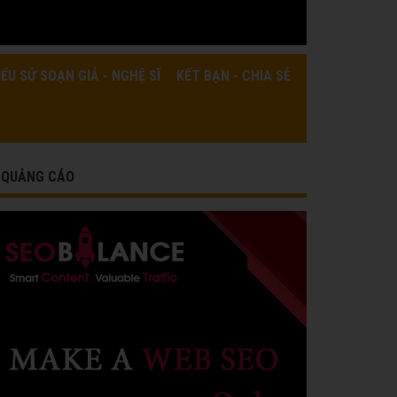
IỂU SỬ SOẠN GIẢ - NGHỆ SĨ
KẾT BẠN - CHIA SẺ
QUẢNG CÁO