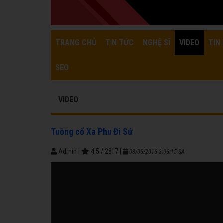
TRANG CHỦ
TIN TỨC
NGHỆ SĨ
VIDEO
TIN 
SEO
VIDEO
Tuồng cổ Xa Phu Đi Sứ
Admin
|
4.5
/
2817
|
08/06/2016 3:06:15 SA