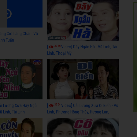
óng Gió Làng Chài - Vũ
hánh Tuấn
3766
[
Video] Dãy Ngân Hà - Vũ Linh, Tài
Linh, Thoại Mỹ
3964
ải Lương Xưa Hãy Ngủ
[
Video] Cải Lương Xưa Đi Biển - Vũ
 Linh, Tài Linh
Linh, Phương Hồng Thủy, Hương Lan,
Thanh Hằng