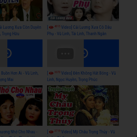
4015
ải Lương Xưa Còn Duyên
[
Video] Cải Lương Xưa Cô Dâu
h, Trọng Hữu
Phụ - Vũ Linh, Tài Linh, Thanh Ngân
3370
 Buồn Hơn Ai - Vũ Linh,
[
Video] Đèn Không Hắt Bóng - Vũ
ợng Mai
Linh, Ngọc Huyền, Trọng Phúc
3719
hương Nhớ Cho Nhau -
[
Video] Mỹ Châu Trọng Thủy - Vũ