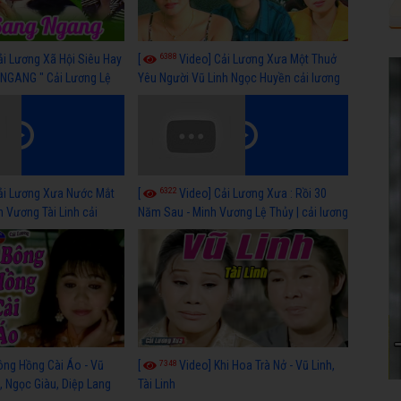
6388
ải Lương Xã Hội Siêu Hay
[
Video] Cải Lương Xưa Một Thuở
NGANG " Cải Lương Lệ
Yêu Người Vũ Linh Ngọc Huyền cải lương
n, Hồng Nga
xã hội hay nhất
6322
ải Lương Xưa Nước Mắt
[
Video] Cải Lương Xưa : Rồi 30
h Vương Tài Linh cải
Năm Sau - Minh Vương Lệ Thủy | cải lương
 nhất
xã hội hay nhất
7348
ông Hồng Cài Áo - Vũ
[
Video] Khi Hoa Trà Nở - Vũ Linh,
, Ngọc Giàu, Diệp Lang
Tài Linh