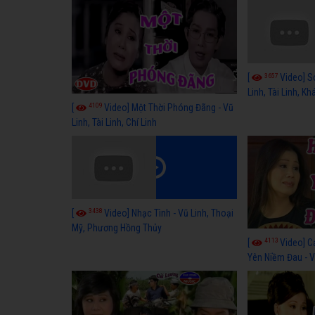
3657
[
Video] S
Linh, Tài Linh, K
4109
[
Video] Một Thời Phóng Đãng - Vũ
Linh, Tài Linh, Chí Linh
3438
[
Video] Nhạc Tình - Vũ Linh, Thoại
Mỹ, Phương Hồng Thủy
4113
[
Video] C
Yên Niềm Đau - Vũ