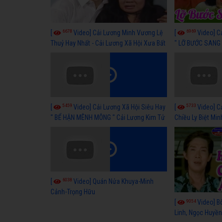
6678
6969
[
Video] Cải Lương Minh Vương Lệ
[
Video] C
Thuỷ Hay Nhất - Cải Lương Xã Hội Xưa Bất
" LỠ BƯỚC SANG 
Hủ
Thuỷ, Thanh Tuấ
5459
5733
[
Video] Cải Lương Xã Hội Siêu Hay
[
Video] C
" BỂ HẬN MÊNH MÔNG " Cải Lương Kim Tử
Chiều Ly Biệt Min
Long, Thanh Ngân Hay Nhất
lương xã hội hay
6038
[
Video] Quán Nửa Khuya-Minh
Cảnh-Trọng Hữu
9054
[
Video] B
Linh, Ngọc Huyền