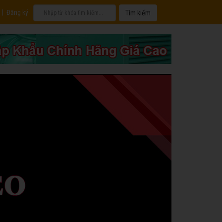
|
Đăng ký