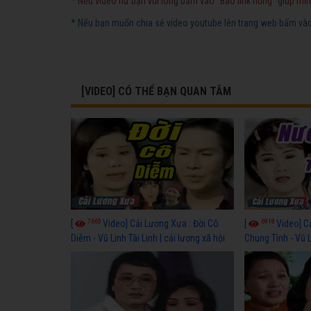
* Nếu video hư bạn vui lòng bấm vào "Báo link hỏng" giúp mìn
* Nếu bạn muốn chia sẻ video youtube lên trang web bấm vào 
[VIDEO] CÓ THỂ BẠN QUAN TÂM
7665
6918
[
Video] Cải Lương Xưa : Đời Cô
[
Video] C
Diễm - Vũ Linh Tài Linh | cải lương xã hội
Chung Tình - Vũ 
hay nhất
lương xã hội hay