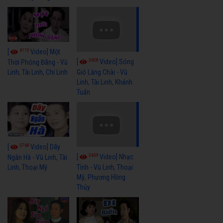
4110
[
Video] Một
3658
[
Video] Sóng
Thời Phóng Đãng - Vũ
Linh, Tài Linh, Chí Linh
Gió Làng Chài - Vũ
Linh, Tài Linh, Khánh
Tuấn
3768
[
Video] Dãy
3439
[
Video] Nhạc
Ngân Hà - Vũ Linh, Tài
Linh, Thoại Mỹ
Tình - Vũ Linh, Thoại
Mỹ, Phương Hồng
Thủy