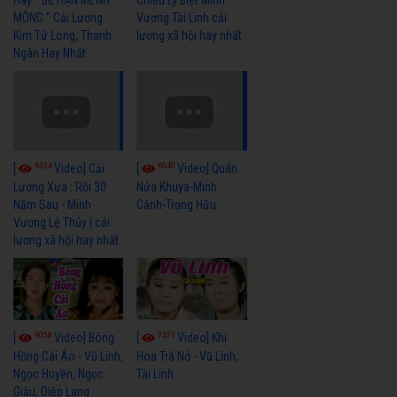
Hay " BỂ HẬN MÊNH
Chiều Ly Biệt Minh
MÔNG " Cải Lương
Vương Tài Linh cải
Kim Tử Long, Thanh
lương xã hội hay nhất
Ngân Hay Nhất
6324
6040
[
Video] Cải
[
Video] Quán
Lương Xưa : Rồi 30
Nửa Khuya-Minh
Năm Sau - Minh
Cảnh-Trọng Hữu
Vương Lệ Thủy | cải
lương xã hội hay nhất
9058
7351
[
Video] Bông
[
Video] Khi
Hồng Cài Áo - Vũ Linh,
Hoa Trà Nở - Vũ Linh,
Ngọc Huyền, Ngọc
Tài Linh
Giàu, Diệp Lang