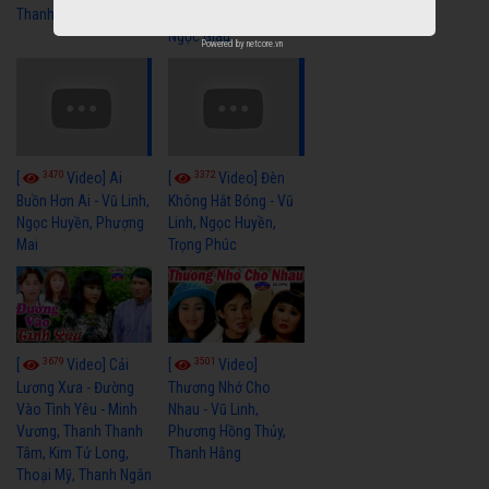
Thanh Ngân
Vũ Linh, Thanh Ngân,
Ngọc Giàu
Powered by
netcore.vn
3470
3372
[
Video] Ai
[
Video] Đèn
Buồn Hơn Ai - Vũ Linh,
Không Hắt Bóng - Vũ
Ngọc Huyền, Phượng
Linh, Ngọc Huyền,
Mai
Trọng Phúc
3679
3501
[
Video] Cải
[
Video]
Lương Xưa - Đường
Thương Nhớ Cho
Vào Tình Yêu - Minh
Nhau - Vũ Linh,
Vương, Thanh Thanh
Phương Hồng Thủy,
Tâm, Kim Tử Long,
Thanh Hằng
Thoại Mỹ, Thanh Ngân