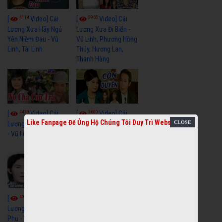
4114
3965
[
Video] Cải
[
Video] Cải
Lương Xưa Hãy Ngủ
Lương Xưa Đi Biển -
Yên Niềm Đau - Vũ
Vũ Linh, Phương Hồng
Linh, Tài Linh
Thủy, Hương Lan,
Thanh Hằng
4433
3600
[
Video] Cải
[
Video] Cải
Like Fanpage Để Ủng Hộ Chúng Tôi Duy Trì Website
Lương Nợ Cha Con Trả
Lương Xưa Còn
- Vũ Linh, Tài Linh
Duyên - Vũ Linh, Tài
Linh, Trọng Hữu
4016
[
Video] Cải
2613
[
Video] Cải
Lương Xưa Cô Dâu
Phụ - Vũ Linh, Tài Linh,
Lương Xưa Làm Lẽ -