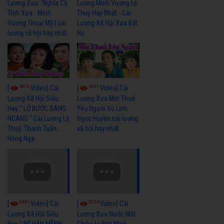
Lương Xưa : Nghĩa Cũ
Lương Minh Vương Lệ
Tình Xưa - Minh
Thuỷ Hay Nhất - Cải
Vương Thoại Mỹ | cải
Lương Xã Hội Xưa Bất
lương xã hội hay nhất
Hủ
6973
6391
[
Video] Cải
[
Video] Cải
Lương Xã Hội Siêu
Lương Xưa Một Thuở
Hay " LỠ BƯỚC SANG
Yêu Người Vũ Linh
NGANG " Cải Lương Lệ
Ngọc Huyền cải lương
Thuỷ, Thanh Tuấn,
xã hội hay nhất
Hồng Nga
5461
5736
[
Video] Cải
[
Video] Cải
Lương Xã Hội Siêu
Lương Xưa Nước Mắt