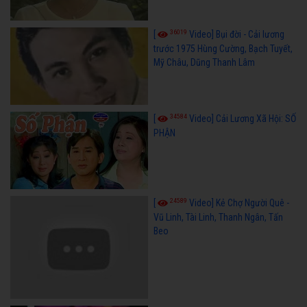
36019
[
Video] Bụi đời - Cải lương
trước 1975 Hùng Cường, Bạch Tuyết,
Mỹ Châu, Dũng Thanh Lâm
34584
[
Video] Cải Lương Xã Hội: SỐ
PHẬN
24589
[
Video] Kẻ Chợ Người Quê -
Vũ Linh, Tài Linh, Thanh Ngân, Tấn
Beo