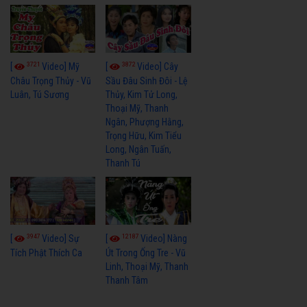
3721
3872
[
Video] Mỹ
[
Video] Cây
Châu Trọng Thủy - Vũ
Sầu Đâu Sinh Đôi - Lệ
Luân, Tú Sương
Thủy, Kim Tử Long,
Thoại Mỹ, Thanh
Ngân, Phượng Hằng,
Trọng Hữu, Kim Tiểu
Long, Ngân Tuấn,
Thanh Tú
3947
12187
[
Video] Sự
[
Video] Nàng
Tích Phật Thích Ca
Út Trong Ống Tre - Vũ
Linh, Thoại Mỹ, Thanh
Thanh Tâm