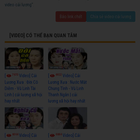
video cải lương".
Báo link chết
Chia sẻ video cải lương
[VIDEO] CÓ THỂ BẠN QUAN TÂM
7670
6922
[
Video] Cải
[
Video] Cải
Lương Xưa : Đời Cô
Lương Xưa : Nước Mắt
Diễm - Vũ Linh Tài
Chung Tình - Vũ Linh
Linh | cải lương xã hội
Thanh Ngân | cải
hay nhất
lương xã hội hay nhất
6064
6684
[
Video] Cải
[
Video] Cải