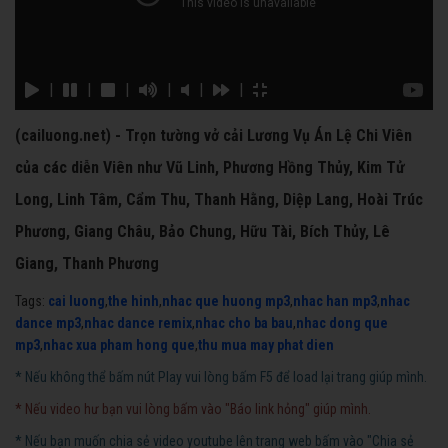
|
|
|
|
|
|
(cailuong.net) - Trọn tường vở cải Lương Vụ Án Lệ Chi Viên
của các diễn Viên như Vũ Linh, Phương Hồng Thủy, Kim Tử
Long, Linh Tâm, Cẩm Thu, Thanh Hằng, Diệp Lang, Hoài Trúc
Phương, Giang Châu, Bảo Chung, Hữu Tài, Bích Thủy, Lê
Giang, Thanh Phương
Tags:
cai luong
,
the hinh
,
nhac que huong mp3
,
nhac han mp3
,
nhac
dance mp3
,
nhac dance remix
,
nhac cho ba bau
,
nhac dong que
mp3
,
nhac xua pham hong que
,
thu mua may phat dien
* Nếu không thể bấm nút Play vui lòng bấm F5 để load lại trang giúp mình.
* Nếu video hư bạn vui lòng bấm vào "Báo link hỏng" giúp mình.
* Nếu bạn muốn chia sẻ video youtube lên trang web bấm vào "Chia sẻ