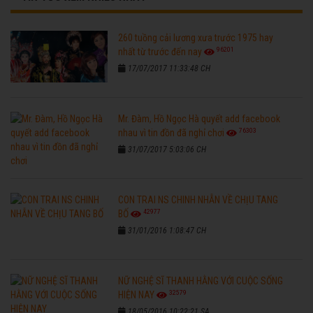
260 tuồng cải lương xưa trước 1975 hay
96201
nhất từ trước đến nay
17/07/2017 11:33:48 CH
Mr. Đàm, Hồ Ngọc Hà quyết add facebook
76303
nhau vì tin đồn đã nghỉ chơi
31/07/2017 5:03:06 CH
CON TRAI NS CHINH NHẪN VỀ CHỊU TANG
42977
BỐ
31/01/2016 1:08:47 CH
NỮ NGHỆ SĨ THANH HẰNG VỚI CUỘC SỐNG
32579
HIỆN NAY
18/05/2016 10:22:21 SA