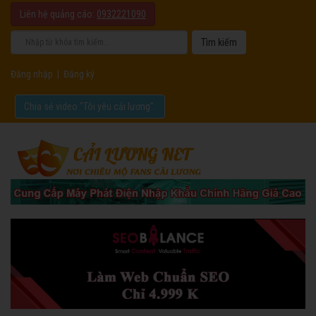
Liên hệ quảng cáo:
0932221090
Đăng nhập
|
Đăng ký
Chia sẻ video "Tôi yêu cải lương".