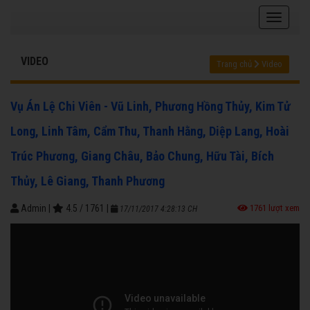
VIDEO
Trang chủ
Video
Vụ Án Lệ Chi Viên - Vũ Linh, Phương Hồng Thủy, Kim Tử
Long, Linh Tâm, Cẩm Thu, Thanh Hằng, Diệp Lang, Hoài
Trúc Phương, Giang Châu, Bảo Chung, Hữu Tài, Bích
Thủy, Lê Giang, Thanh Phương
Admin
|
4.5
/
1761
|
1761 lượt xem
17/11/2017 4:28:13 CH