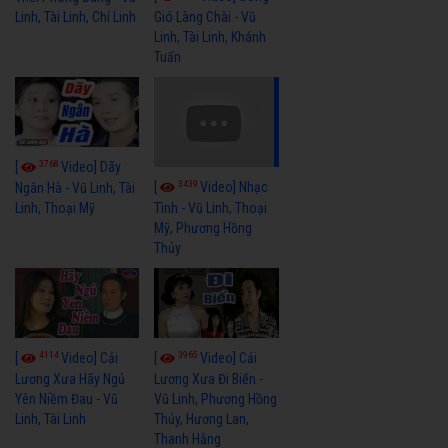
Linh, Tài Linh, Chí Linh
Gió Làng Chài - Vũ
Linh, Tài Linh, Khánh
Tuấn
3768
[
Video] Dãy
3439
[
Video] Nhạc
Ngân Hà - Vũ Linh, Tài
Linh, Thoại Mỹ
Tình - Vũ Linh, Thoại
Mỹ, Phương Hồng
Thủy
4114
3965
[
Video] Cải
[
Video] Cải
Lương Xưa Hãy Ngủ
Lương Xưa Đi Biển -
Yên Niềm Đau - Vũ
Vũ Linh, Phương Hồng
Linh, Tài Linh
Thủy, Hương Lan,
Thanh Hằng