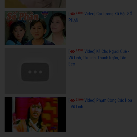
34584
[
Video] Cải Lương Xã Hội: SỐ
PHẬN
24589
[
Video] Kẻ Chợ Người Quê -
Vũ Linh, Tài Linh, Thanh Ngân, Tấn
Beo
23606
[
Video] Phạm Công Cúc Hoa
- Vũ Linh