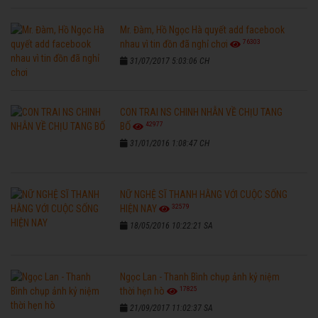
Mr. Đàm, Hồ Ngọc Hà quyết add facebook
76303
nhau vì tin đồn đã nghỉ chơi
31/07/2017 5:03:06 CH
CON TRAI NS CHINH NHẪN VỀ CHỊU TANG
42977
BỐ
31/01/2016 1:08:47 CH
NỮ NGHỆ SĨ THANH HẰNG VỚI CUỘC SỐNG
32579
HIỆN NAY
18/05/2016 10:22:21 SA
Ngọc Lan - Thanh Bình chụp ảnh kỷ niệm
17825
thời hẹn hò
21/09/2017 11:02:37 SA