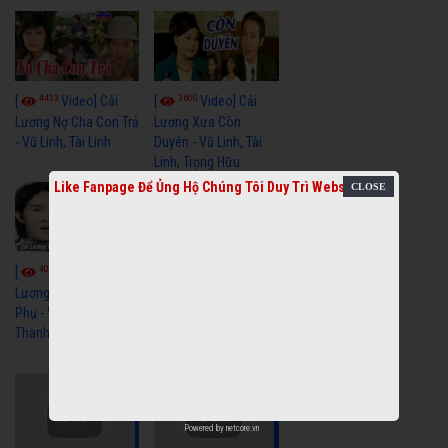
4433
3600
[
Video] Cải
[
Video] Cải
Lương Nợ Cha Con Trả
Lương Xưa Còn
- Vũ Linh, Tài Linh
Duyên - Vũ Linh, Tài
Linh, Trọng Hữu
Like Fanpage Để Ủng Hộ Chúng Tôi Duy Trì Website
4016
[
Video] Cải
2613
[
Video] Cải
Lương Xưa Cô Dâu
Phụ - Vũ Linh, Tài Linh,
Lương Xưa Làm Lẽ -
Thanh Ngân
Vũ Linh, Thanh Ngân,
Ngọc Giàu
Powered by
netcore.vn