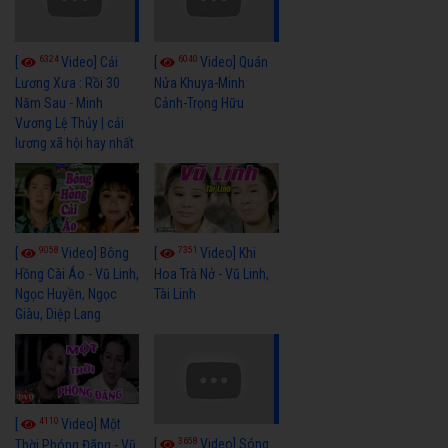
6324
6040
[
Video] Cải
[
Video] Quán
Lương Xưa : Rồi 30
Nửa Khuya-Minh
Năm Sau - Minh
Cảnh-Trọng Hữu
Vương Lệ Thủy | cải
lương xã hội hay nhất
9058
7351
[
Video] Bông
[
Video] Khi
Hồng Cài Áo - Vũ Linh,
Hoa Trà Nở - Vũ Linh,
Ngọc Huyền, Ngọc
Tài Linh
Giàu, Diệp Lang
4110
[
Video] Một
3658
[
Video] Sóng
Thời Phóng Đãng - Vũ