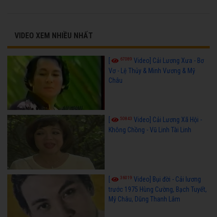
VIDEO XEM NHIỀU NHẤT
67089
[
Video] Cải Lương Xưa - Bơ
Vơ - Lệ Thủy & Minh Vương & Mỹ
Châu
50843
[
Video] Cải Lương Xã Hội -
Không Chồng - Vũ Linh Tài Linh
36019
[
Video] Bụi đời - Cải lương
trước 1975 Hùng Cường, Bạch Tuyết,
Mỹ Châu, Dũng Thanh Lâm