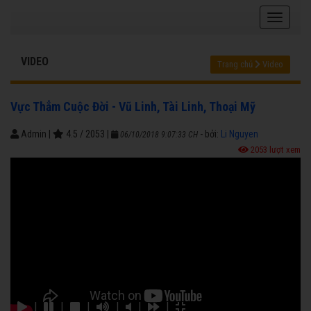
VIDEO
Trang chủ
Video
Vực Thẳm Cuộc Đời - Vũ Linh, Tài Linh, Thoại Mỹ
Admin
|
4.5
/
2053
|
- bởi:
Li Nguyen
06/10/2018 9:07:33 CH
2053 lượt xem
|
|
|
|
|
|