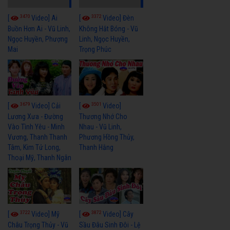
3470
3372
[
Video] Ai
[
Video] Đèn
Buồn Hơn Ai - Vũ Linh,
Không Hắt Bóng - Vũ
Ngọc Huyền, Phượng
Linh, Ngọc Huyền,
Mai
Trọng Phúc
3679
3501
[
Video] Cải
[
Video]
Lương Xưa - Đường
Thương Nhớ Cho
Vào Tình Yêu - Minh
Nhau - Vũ Linh,
Vương, Thanh Thanh
Phương Hồng Thủy,
Tâm, Kim Tử Long,
Thanh Hằng
Thoại Mỹ, Thanh Ngân
3722
3872
[
Video] Mỹ
[
Video] Cây
Châu Trọng Thủy - Vũ
Sầu Đâu Sinh Đôi - Lệ