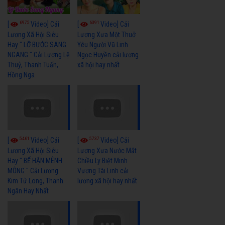
6975
6391
[
Video] Cải
[
Video] Cải
Lương Xã Hội Siêu
Lương Xưa Một Thuở
Hay " LỠ BƯỚC SANG
Yêu Người Vũ Linh
NGANG " Cải Lương Lệ
Ngọc Huyền cải lương
Thuỷ, Thanh Tuấn,
xã hội hay nhất
Hồng Nga
5461
5737
[
Video] Cải
[
Video] Cải
Lương Xã Hội Siêu
Lương Xưa Nước Mắt
Hay " BỂ HẬN MÊNH
Chiều Ly Biệt Minh
MÔNG " Cải Lương
Vương Tài Linh cải
Kim Tử Long, Thanh
lương xã hội hay nhất
Ngân Hay Nhất