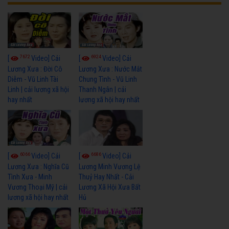
7672
6924
[
Video] Cải
[
Video] Cải
Lương Xưa : Đời Cô
Lương Xưa : Nước Mắt
Diễm - Vũ Linh Tài
Chung Tình - Vũ Linh
Linh | cải lương xã hội
Thanh Ngân | cải
hay nhất
lương xã hội hay nhất
6066
6686
[
Video] Cải
[
Video] Cải
Lương Xưa : Nghĩa Cũ
Lương Minh Vương Lệ
Tình Xưa - Minh
Thuỷ Hay Nhất - Cải
Vương Thoại Mỹ | cải
Lương Xã Hội Xưa Bất
lương xã hội hay nhất
Hủ