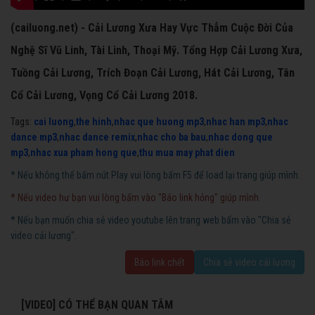
(cailuong.net) - Cải Lương Xưa Hay Vực Thẳm Cuộc Đời Của
Nghệ Sĩ Vũ Linh, Tài Linh, Thoại Mỹ. Tổng Hợp Cải Lương Xưa,
Tuồng Cải Lương, Trích Đoạn Cải Lương, Hát Cải Lương, Tân
Cổ Cải Lương, Vọng Cổ Cải Lương 2018.
Tags:
cai luong
,
the hinh
,
nhac que huong mp3
,
nhac han mp3
,
nhac
dance mp3
,
nhac dance remix
,
nhac cho ba bau
,
nhac dong que
mp3
,
nhac xua pham hong que
,
thu mua may phat dien
* Nếu không thể bấm nút Play vui lòng bấm F5 để load lại trang giúp mình.
* Nếu video hư bạn vui lòng bấm vào "Báo link hỏng" giúp mình.
* Nếu bạn muốn chia sẻ video youtube lên trang web bấm vào "Chia sẻ
video cải lương".
Báo link chết
Chia sẻ video cải lương
[VIDEO] CÓ THỂ BẠN QUAN TÂM