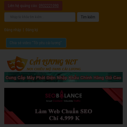
Liên hệ quảng cáo:
0932221090
Đăng nhập
|
Đăng ký
Chia sẻ video "Tôi yêu cải lương".