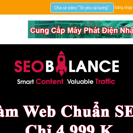
Đăng nhập
Chia sẻ video "Tôi yêu cải lương".