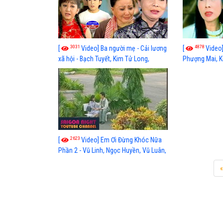
3031
4878
[
Video] Ba người mẹ - Cải lương
[
Video
xã hội - Bạch Tuyết, Kim Tử Long,
Phượng Mai, K
Thanh Thanh Tâm, Hồng Nga, Vũ Luân,
Linh Tâm, Hồng
Diệp Lang, Chí Linh, Vân Hà
Giang Thảo, T
Thanh Uyên
2623
[
Video] Em Ơi Đừng Khóc Nữa
Phần 2 - Vũ Linh, Ngọc Huyền, Vũ Luân,
Kim Thoa, Diệp Lang
«