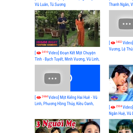
Vũ Luân, Tú Sương
Thanh Ngân, V
3432
[
Video
Vương, Lệ Thủy
2416
[
Video] Đoạn Kết Một Chuyện
Trọng Hữu, Di
Tình - Bạch Tuyết, Minh Vương, Vũ Linh,
Việt, Thanh Đ
Thanh Ngân, Vũ Luân, Hồng Tơ
2664
[
Video] Một Kiểng Hai Huê - Vũ
Linh, Phương Hồng Thủy, Kiều Oanh,
2504
[
Video]
Trọng Phúc, Vũ Luân, Vân Hà, Quế Trân
Ngân Huệ, Vũ 
Nga, Ngọc Giàu
Minh Châu, Th
Linh Huyền, B