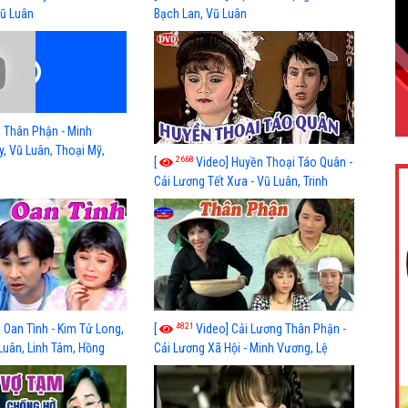
ũ Luân
Bạch Lan, Vũ Luân
] Thân Phận - Minh
, Vũ Luân, Thoại Mỹ,
2668
[
Video] Huyền Thoại Táo Quân -
ệp Lang, Hồng Yến, Quốc
Cải Lương Tết Xưa - Vũ Luân, Trinh
ông
Trinh
4821
 Oan Tình - Kim Tử Long,
[
Video] Cải Lương Thân Phận -
Luân, Linh Tâm, Hồng
Cải Lương Xã Hội - Minh Vương, Lệ
, Diệp Lang, Kiều Oanh,
Thủy, Vũ Luân, Thoại Mỹ, Trọng Hữu,
anh Chiến, Bích Thủy,
Diệp Lang, Hồng Yến, Quốc Việt, Thanh
é Xuân Mai
Đông