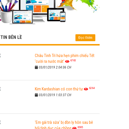
TIN BÊN LỀ
Đọc thêm
Châu Tinh Trì hứa hẹn phim chiếu Tết
6765
'cười ra nước mắt'
03/01/2019 2:04:06 CH
6264
Kim Kardashian có con thứ tư
03/01/2019 1:03:37 CH
'Em gái trà sữa' bị đồn ly hôn sau bê
6585
bối tình dục của chồng