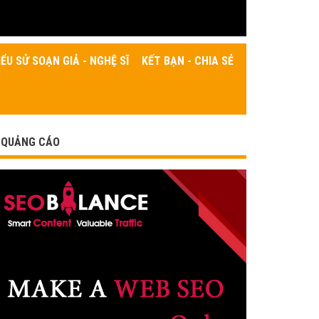
IỂU SỬ SOẠN GIẢ - NGHỆ SĨ
KẾT BẠN - CHIA SẺ
QUẢNG CÁO