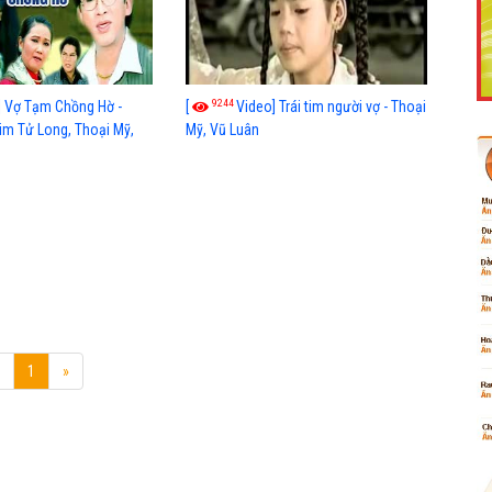
9244
] Vợ Tạm Chồng Hờ -
[
Video] Trái tim người vợ - Thoại
Like Fanpage Để Ủng Hộ Chúng Tôi Duy Trì Website
im Tử Long, Thoại Mỹ,
Mỹ, Vũ Luân
 Nga, Vũ Luân, Chí Linh,
hanh Hằng, Cẩm Thu,
1
»
Powered by
netcore.vn