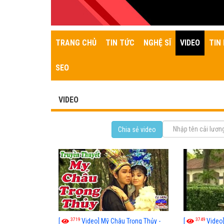
TRANG CHỦ
TIN TỨC
NGHỆ SĨ
VIDEO
TIN 
SEO
VIDEO
Chia sẻ video
3719
3749
[
Video] Mỹ Châu Trọng Thủy -
[
Video