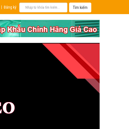
|
Đăng ký