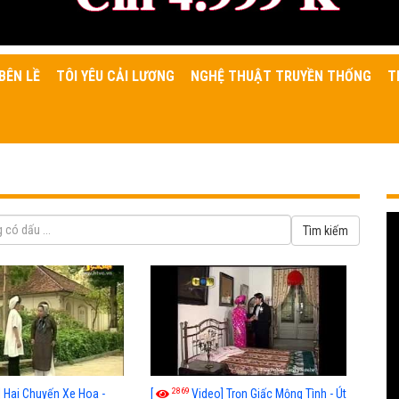
BÊN LỀ
TÔI YÊU CẢI LƯƠNG
NGHỆ THUẬT TRUYỀN THỐNG
T
2869
] Hai Chuyến Xe Hoa -
[
Video] Trọn Giấc Mộng Tình - Út