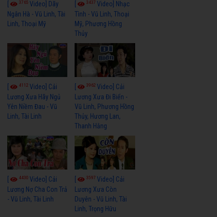
3765
3437
[
Video] Dãy
[
Video] Nhạc
Ngân Hà - Vũ Linh, Tài
Tình - Vũ Linh, Thoại
Linh, Thoại Mỹ
Mỹ, Phương Hồng
Thủy
4112
3962
[
Video] Cải
[
Video] Cải
Lương Xưa Hãy Ngủ
Lương Xưa Đi Biển -
Yên Niềm Đau - Vũ
Vũ Linh, Phương Hồng
Linh, Tài Linh
Thủy, Hương Lan,
Thanh Hằng
4430
3597
[
Video] Cải
[
Video] Cải
Lương Nợ Cha Con Trả
Lương Xưa Còn
- Vũ Linh, Tài Linh
Duyên - Vũ Linh, Tài
Linh, Trọng Hữu