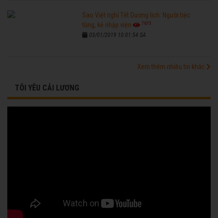
Sao Việt nghỉ Tết Dương lịch: Người tiệc
7673
tùng, kẻ nhập viện
03/01/2019 10:01:54 SA
Xem thêm nhiều tin khác
TÔI YÊU CẢI LƯƠNG