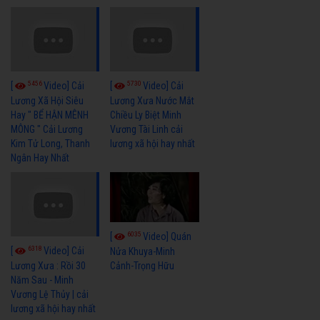
5456
5730
[
Video] Cải
[
Video] Cải
Lương Xã Hội Siêu
Lương Xưa Nước Mắt
Hay " BỂ HẬN MÊNH
Chiều Ly Biệt Minh
MÔNG " Cải Lương
Vương Tài Linh cải
Kim Tử Long, Thanh
lương xã hội hay nhất
Ngân Hay Nhất
6035
[
Video] Quán
6318
[
Video] Cải
Nửa Khuya-Minh
Cảnh-Trọng Hữu
Lương Xưa : Rồi 30
Năm Sau - Minh
Vương Lệ Thủy | cải
lương xã hội hay nhất