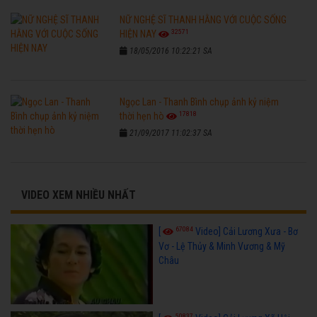
NỮ NGHỆ SĨ THANH HẰNG VỚI CUỘC SỐNG
32571
HIỆN NAY
18/05/2016 10:22:21 SA
Ngọc Lan - Thanh Bình chụp ảnh kỷ niệm
17818
thời hẹn hò
21/09/2017 11:02:37 SA
VIDEO XEM NHIỀU NHẤT
67084
[
Video] Cải Lương Xưa - Bơ
Vơ - Lệ Thủy & Minh Vương & Mỹ
Châu
50837