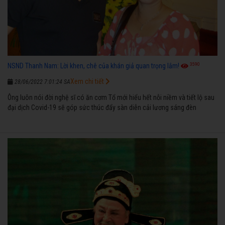
3590
NSND Thanh Nam: Lời khen, chê của khán giả quan trọng lắm!
Xem chi tiết
28/06/2022 7:01:24 SA
Ông luôn nói đời nghệ sĩ có ăn cơm Tổ mới hiểu hết nỗi niềm và tiết lộ sau
đại dịch Covid-19 sẽ góp sức thúc đẩy sàn diễn cải lương sáng đèn