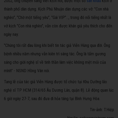
2002, ông chuyển sang viết kịch nói, được một số
sân khấu
kịch ở
thành phố dàn dựng. Kịch Phú Nhuận dàn dựng các vở: "Con nhà
nghèo", "Chờ một tiếng yêu", "Gái VIP"..., trong đó nổi tiếng nhất là
vở kịch "Con nhà nghèo", vẫn còn được khán giả yêu thích cho đến
ngày nay.
"Chúng tôi rất đau lòng khi biết tin tác giả Viễn Hùng qua đời. Ông
bệnh nhiều năm nhưng vẫn kiên trì sáng tác. Ông là tấm gương
sáng cho giới nghệ sĩ về tinh thần làm việc không mệt mỏi của
mình" - NSND Hồng Vân nói.
Tang lễ của tác giả Viễn Hùng được tổ chức tại Khu Dưỡng lão
nghệ sĩ TP HCM (314/65 Âu Dương Lân, quận 8). Lễ động quan lúc
6 giờ ngày 27-7, sau đó đưa đi hỏa táng tại Bình Hưng Hòa.
Tin-ảnh: T.Hiệp