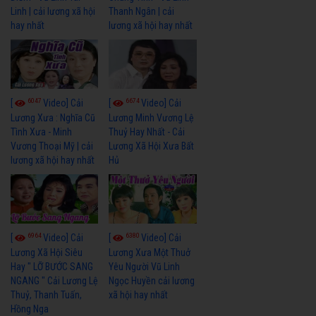
Linh | cải lương xã hội
Thanh Ngân | cải
hay nhất
lương xã hội hay nhất
6047
6674
[
Video] Cải
[
Video] Cải
Lương Xưa : Nghĩa Cũ
Lương Minh Vương Lệ
Tình Xưa - Minh
Thuỷ Hay Nhất - Cải
Vương Thoại Mỹ | cải
Lương Xã Hội Xưa Bất
lương xã hội hay nhất
Hủ
6964
6380
[
Video] Cải
[
Video] Cải
Lương Xã Hội Siêu
Lương Xưa Một Thuở
Hay " LỠ BƯỚC SANG
Yêu Người Vũ Linh
NGANG " Cải Lương Lệ
Ngọc Huyền cải lương
Thuỷ, Thanh Tuấn,
xã hội hay nhất
Hồng Nga