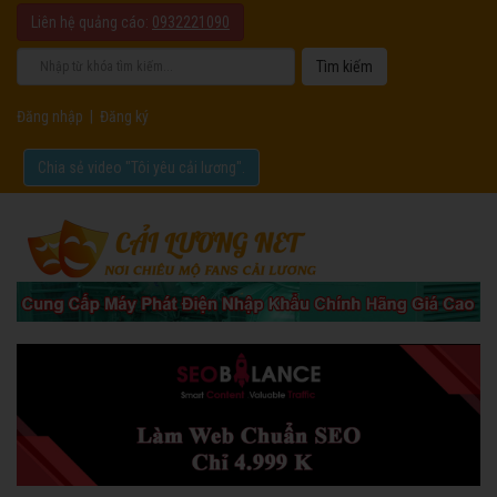
Liên hệ quảng cáo:
0932221090
Đăng nhập
|
Đăng ký
Chia sẻ video "Tôi yêu cải lương".