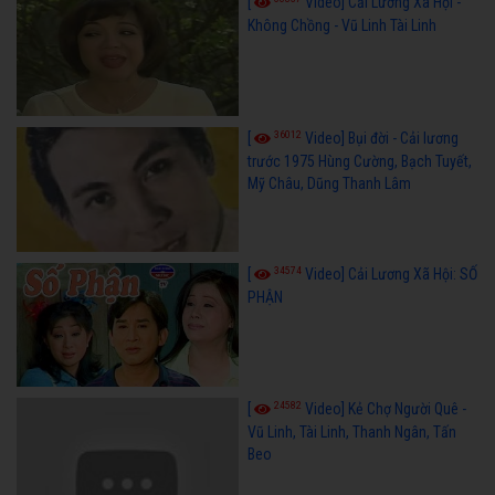
[
Video] Cải Lương Xã Hội -
Không Chồng - Vũ Linh Tài Linh
36012
[
Video] Bụi đời - Cải lương
trước 1975 Hùng Cường, Bạch Tuyết,
Mỹ Châu, Dũng Thanh Lâm
34574
[
Video] Cải Lương Xã Hội: SỐ
PHẬN
24582
[
Video] Kẻ Chợ Người Quê -
Vũ Linh, Tài Linh, Thanh Ngân, Tấn
Beo