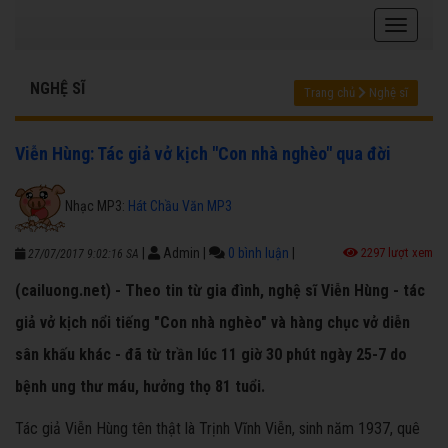
NGHỆ SĨ
Trang chủ
Nghệ sĩ
Viễn Hùng: Tác giả vở kịch "Con nhà nghèo" qua đời
Nhạc MP3:
Hát Chầu Văn MP3
|
Admin
|
0 bình luận
|
2297 lượt xem
27/07/2017 9:02:16 SA
(cailuong.net) - Theo tin từ gia đình, nghệ sĩ Viễn Hùng - tác
giả vở kịch nổi tiếng "Con nhà nghèo" và hàng chục vở diễn
sân khấu khác - đã từ trần lúc 11 giờ 30 phút ngày 25-7 do
bệnh ung thư máu, hưởng thọ 81 tuổi.
Tác giả Viễn Hùng tên thật là Trịnh Vĩnh Viễn, sinh năm 1937, quê