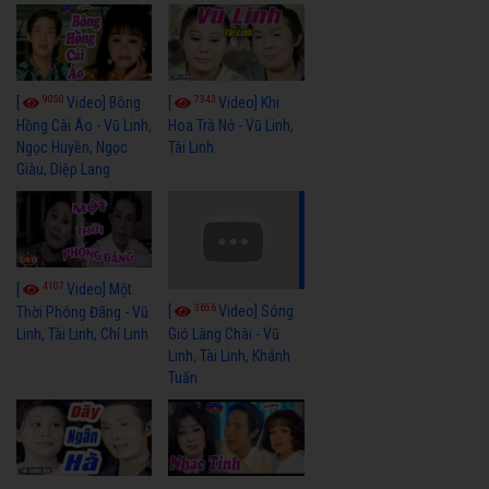
9050
7343
[
Video] Bông
[
Video] Khi
Hồng Cài Áo - Vũ Linh,
Hoa Trà Nở - Vũ Linh,
Ngọc Huyền, Ngọc
Tài Linh
Giàu, Diệp Lang
4107
[
Video] Một
3656
[
Video] Sóng
Thời Phóng Đãng - Vũ
Linh, Tài Linh, Chí Linh
Gió Làng Chài - Vũ
Linh, Tài Linh, Khánh
Tuấn