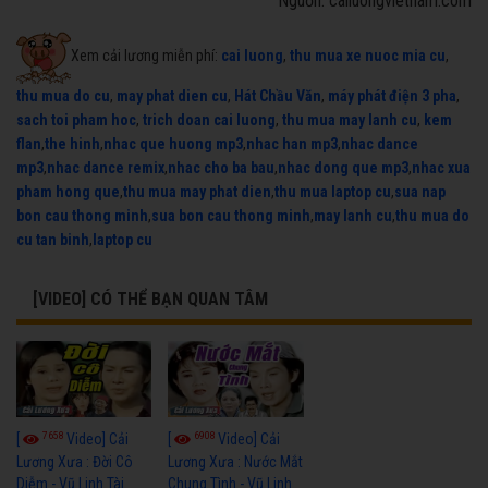
Nguồn: cailuongvietnam.com
Xem cải lương miễn phí:
cai luong
,
thu mua xe nuoc mia cu
,
thu mua do cu
,
may phat dien cu
,
Hát Chầu Văn
,
máy phát điện 3 pha
,
sach toi pham hoc
,
trich doan cai luong
,
thu mua may lanh cu
,
kem
flan
,
the hinh
,
nhac que huong mp3
,
nhac han mp3
,
nhac dance
mp3
,
nhac dance remix
,
nhac cho ba bau
,
nhac dong que mp3
,
nhac xua
pham hong que
,
thu mua may phat dien
,
thu mua laptop cu
,
sua nap
bon cau thong minh
,
sua bon cau thong minh
,
may lanh cu
,
thu mua do
cu tan binh
,
laptop cu
[VIDEO] CÓ THỂ BẠN QUAN TÂM
7658
6908
[
Video] Cải
[
Video] Cải
Lương Xưa : Đời Cô
Lương Xưa : Nước Mắt
Diễm - Vũ Linh Tài
Chung Tình - Vũ Linh