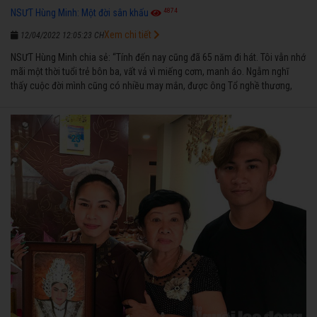
4874
NSƯT Hùng Minh: Một đời sân khấu
Xem chi tiết
12/04/2022 12:05:23 CH
NSƯT Hùng Minh chia sẻ: “Tính đến nay cũng đã 65 năm đi hát. Tôi vẫn nhớ
mãi một thời tuổi trẻ bôn ba, vất vả vì miếng cơm, manh áo. Ngẫm nghĩ
thấy cuộc đời mình cũng có nhiều may mắn, được ông Tổ nghề thương,
nên từ một cậu bé nghèo chẳng biết hát xướng là gì, trong dòng đời xuôi
ngược nhận được những cơ may để từng bước thành danh với nghiệp ca
diễn”.