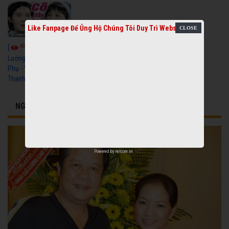
Like Fanpage Để Ủng Hộ Chúng Tôi Duy Trì Website
4010
[
Video] Cải
Lương Xưa Cô Dâu
Phụ - Vũ Linh, Tài Linh,
Thanh Ngân
NGHỆ SĨ LIÊN QUAN
Powered by
netcore.vn