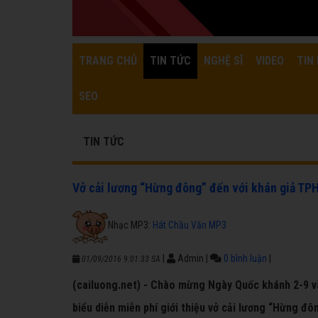
TRANG CHỦ
TIN TỨC
NGHỆ SĨ
VIDEO
TIN 
SEO
TIN TỨC
Vở cải lương “Hừng đông” đến với khán giả T
Nhạc MP3:
Hát Chầu Văn MP3
|
Admin
|
0 bình luận
|
01/09/2016 9:01:33 SA
(cailuong.net) - Chào mừng Ngày Quốc khánh 2-9 và
biểu diễn miễn phí giới thiệu vở cải lương “Hừng đô