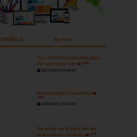
TIN BÊN LỀ
Đọc thêm
Châu Tinh Trì hứa hẹn phim chiếu
6760
Tết 'cười ra nước mắt'
03/01/2019 2:04:06 CH
Kim Kardashian có con thứ tư
6259
03/01/2019 1:03:37 CH
'Em gái trà sữa' bị đồn ly hôn sau
6578
bê bối tình dục của chồng