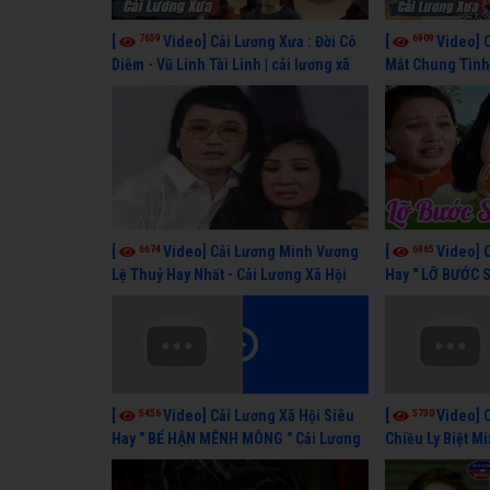
7659
6909
[
Video] Cải Lương Xưa : Đời Cô
[
Video] 
Diễm - Vũ Linh Tài Linh | cải lương xã
Mắt Chung Tình 
hội hay nhất
cải lương xã hội
6674
6965
[
Video] Cải Lương Minh Vương
[
Video] 
Lệ Thuỷ Hay Nhất - Cải Lương Xã Hội
Hay " LỠ BƯỚC 
Xưa Bất Hủ
Lương Lệ Thuỷ,
5456
5730
[
Video] Cải Lương Xã Hội Siêu
[
Video] 
Hay " BỂ HẬN MÊNH MÔNG " Cải Lương
Chiều Ly Biệt M
Kim Tử Long, Thanh Ngân Hay Nhất
lương xã hội ha