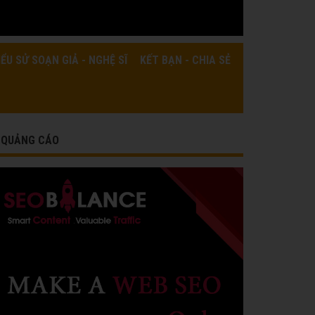
IỂU SỬ SOẠN GIẢ - NGHỆ SĨ
KẾT BẠN - CHIA SẺ
QUẢNG CÁO