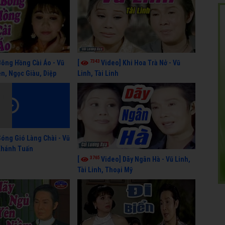
7343
Bông Hồng Cài Áo - Vũ
[
Video] Khi Hoa Trà Nở - Vũ
n, Ngọc Giàu, Diệp
Linh, Tài Linh
Sóng Gió Làng Chài - Vũ
 Khánh Tuấn
3765
[
Video] Dãy Ngân Hà - Vũ Linh,
Tài Linh, Thoại Mỹ