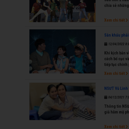
chia sẻ những
Xem chi tiết
Sân khấu phải
12/04/2022 8:
Khi kịch bản v
cách bố cục và
tiếp tục chinh
Xem chi tiết
NSƯT Vũ Linh 
04/12/2021 7:
Thông tin NSƯT
giả hâm mộ ph
Xem chi tiết