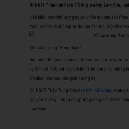
Nhà hát Thành phố (số 7 Công trường Lam Sơn, quậ
diễn khắc họa hình tượng người chiến sĩ cộng sản Phan
mực, xả thân vì độc lập tự do của dân tộc, một nhà báo
Một cảnh trong "Hừng đông".
Đặc biệt, để gần gũi với giới trẻ và tạo sự mới lạ, vở 
nghệ thuật HUB với tư cách là thế hệ con cháu chứng k
âm nhạc như pop, dân gian đương đại...
Do NSƯT Triệu Trung Kiên
đạo diễn cải lương
, soạn gi
Nguyễn Thế Kỷ, “Hừng đông” từng công diễn thành công t
của Đảng.