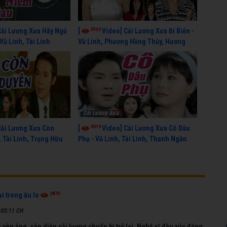
3962
Cải Lương Xưa Hãy Ngủ
[
Video] Cải Lương Xưa Đi Biển -
Vũ Linh, Tài Linh
Vũ Linh, Phương Hồng Thủy, Hương
Lan, Thanh Hằng
4010
Cải Lương Xưa Còn
[
Video] Cải Lương Xưa Cô Dâu
, Tài Linh, Trọng Hữu
Phụ - Vũ Linh, Tài Linh, Thanh Ngân
2870
ại trong âu lo
:03:11 CH
yên ắng, sàn diễn cải lương chuẩn bị trở lại. Nghệ sĩ đều xúc động