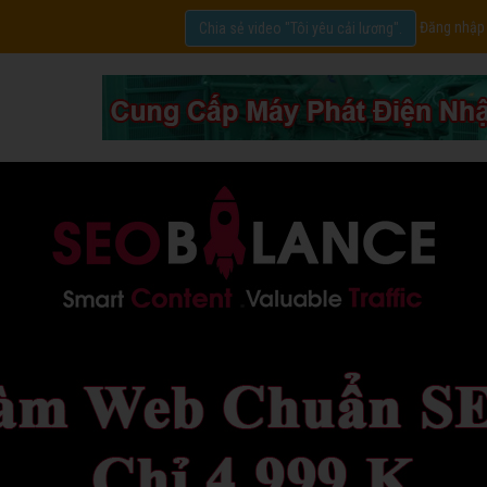
Đăng nhập
Chia sẻ video "Tôi yêu cải lương".