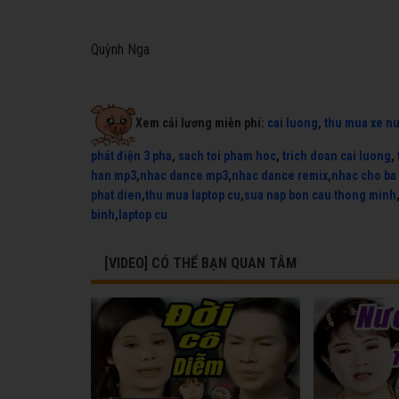
Quỳnh Nga
Xem cải lương miễn phí:
cai luong
,
thu mua xe n
phát điện 3 pha
,
sach toi pham hoc
,
trich doan cai luong
,
han mp3
,
nhac dance mp3
,
nhac dance remix
,
nhac cho ba
phat dien
,
thu mua laptop cu
,
sua nap bon cau thong minh
binh
,
laptop cu
[VIDEO] CÓ THỂ BẠN QUAN TÂM