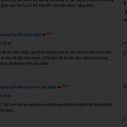
 gian nan mà họ sẽ đối mặt khi sàn diễn được sáng đèn
3021
 mang hơi thở cuộc sống
01:58 SA
ề đề tài hôn nhân, gia đình không còn đi vào lối mòn do cách viết,
 tư duy dễ dãi như trước, sẽ là tiền đề để các đạo diễn hào hứng
 phục đề tài này trên sân khấu
4109
trở lại sân khấu sau cơn bạo bệnh
00:23 SA
 Vũ Linh trở lại sàn diễn sau thời gian điều trị bệnh đã khiến khán
ấn khởi.