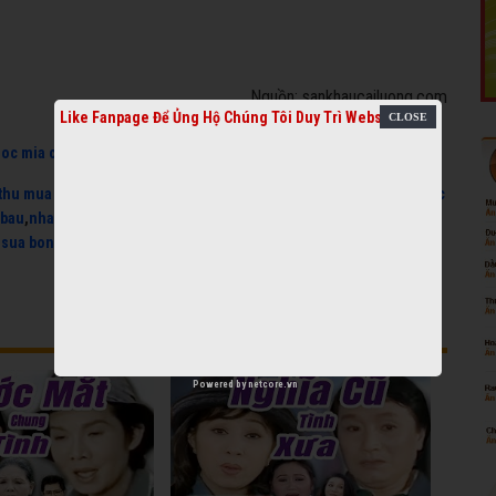
Nguồn: sankhaucailuong.com
Like Fanpage Để Ủng Hộ Chúng Tôi Duy Trì Website
uoc mia cu
,
thu mua do cu
,
may phat dien cu
,
Hát Chầu Văn
,
máy
thu mua may lanh cu
,
kem flan
,
the hinh
,
nhac que huong mp3
,
nhac
 bau
,
nhac dong que mp3
,
nhac xua pham hong que
,
thu mua may
,
sua bon cau thong minh
,
may lanh cu
,
thu mua do cu tan
Powered by
netcore.vn