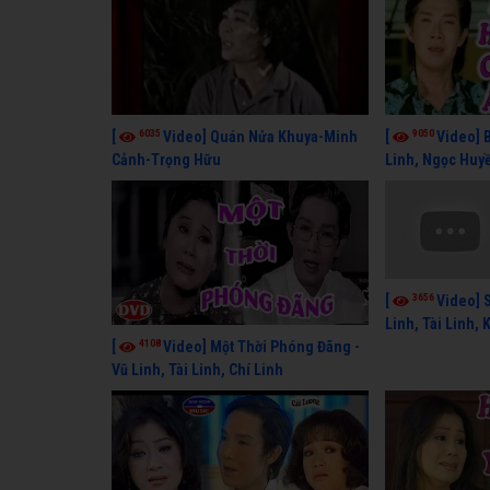
6035
9050
[
Video] Quán Nửa Khuya-Minh
[
Video] 
Cảnh-Trọng Hữu
Linh, Ngọc Huyề
Lang
3656
[
Video] 
Linh, Tài Linh,
4108
[
Video] Một Thời Phóng Đãng -
Vũ Linh, Tài Linh, Chí Linh