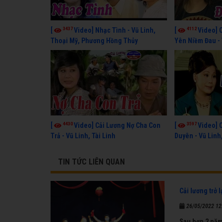
3437
4112
[
Video] Nhạc Tình - Vũ Linh,
[
Video] 
Thoại Mỹ, Phương Hồng Thủy
Yên Niềm Đau - 
4430
3597
[
Video] Cải Lương Nợ Cha Con
[
Video] 
Trả - Vũ Linh, Tài Linh
Duyên - Vũ Linh
TIN TỨC LIÊN QUAN
Cải lương trở l
26/05/2022 12
Sau hơn 2 năm 