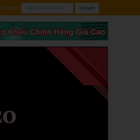
|
Đăng ký