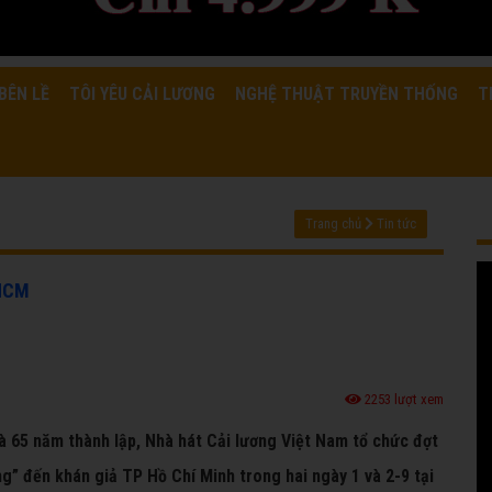
BÊN LỀ
TÔI YÊU CẢI LƯƠNG
NGHỆ THUẬT TRUYỀN THỐNG
T
Trang chủ
Tin tức
PHCM
2253 lượt xem
 65 năm thành lập, Nhà hát Cải lương Việt Nam tổ chức đợt
ng” đến khán giả TP Hồ Chí Minh trong hai ngày 1 và 2-9 tại