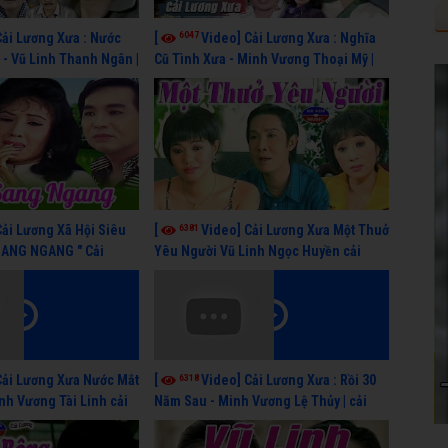
6047
Cải Lương Xưa : Nước
[
Video] Cải Lương Xưa : Nghĩa
- Vũ Linh Thanh Ngân |
Cũ Tình Xưa - Minh Vương Thoại Mỹ |
 hay nhất
cải lương xã hội hay nhất
6381
Cải Lương Xã Hội Siêu
[
Video] Cải Lương Xưa Một Thuở
SANG NGANG " Cải
Yêu Người Vũ Linh Ngọc Huyền cải
 Thanh Tuấn, Hồng Nga
lương xã hội hay nhất
6318
Cải Lương Xưa Nước Mắt
[
Video] Cải Lương Xưa : Rồi 30
inh Vương Tài Linh cải
Năm Sau - Minh Vương Lệ Thủy | cải
y nhất
lương xã hội hay nhất