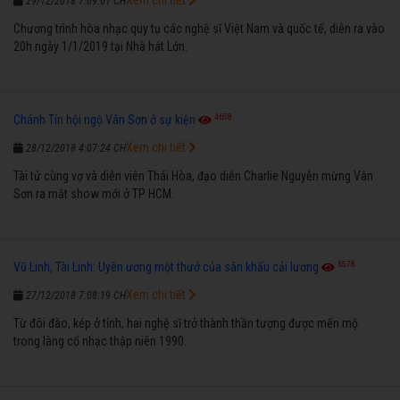
29/12/2018 7:09:01 CH
Chương trình hòa nhạc quy tụ các nghệ sĩ Việt Nam và quốc tế, diễn ra vào
20h ngày 1/1/2019 tại Nhà hát Lớn.
4658
Chánh Tín hội ngộ Vân Sơn ở sự kiện
Xem chi tiết
28/12/2018 4:07:24 CH
Tài tử cùng vợ và diễn viên Thái Hòa, đạo diễn Charlie Nguyễn mừng Vân
Sơn ra mắt show mới ở TP HCM.
6578
Vũ Linh, Tài Linh: Uyên ương một thưở của sân khấu cải lương
Xem chi tiết
27/12/2018 7:08:19 CH
Từ đôi đào, kép ở tỉnh, hai nghệ sĩ trở thành thần tượng được mến mộ
trong làng cổ nhạc thập niên 1990.