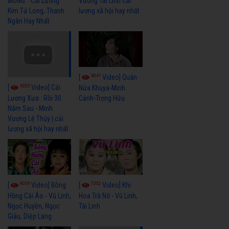
MÔNG " Cải Lương
Vương Tài Linh cải
Kim Tử Long, Thanh
lương xã hội hay nhất
Ngân Hay Nhất
6041
[
Video] Quán
6325
[
Video] Cải
Nửa Khuya-Minh
Cảnh-Trọng Hữu
Lương Xưa : Rồi 30
Năm Sau - Minh
Vương Lệ Thủy | cải
lương xã hội hay nhất
9059
7352
[
Video] Bông
[
Video] Khi
Hồng Cài Áo - Vũ Linh,
Hoa Trà Nở - Vũ Linh,
Ngọc Huyền, Ngọc
Tài Linh
Giàu, Diệp Lang