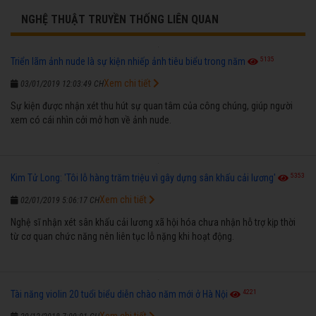
NGHỆ THUẬT TRUYỀN THỐNG LIÊN QUAN
5135
Triển lãm ảnh nude là sự kiện nhiếp ảnh tiêu biểu trong năm
Xem chi tiết
03/01/2019 12:03:49 CH
Sự kiện được nhận xét thu hút sự quan tâm của công chúng, giúp người
xem có cái nhìn cởi mở hơn về ảnh nude.
5353
Kim Tử Long: 'Tôi lỗ hàng trăm triệu vì gây dựng sân khấu cải lương'
Xem chi tiết
02/01/2019 5:06:17 CH
Nghệ sĩ nhận xét sân khấu cải lương xã hội hóa chưa nhận hỗ trợ kịp thời
từ cơ quan chức năng nên liên tục lỗ nặng khi hoạt động.
4221
Tài năng violin 20 tuổi biểu diễn chào năm mới ở Hà Nội
Xem chi tiết