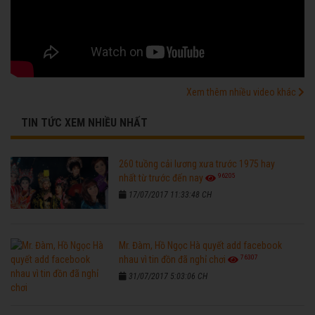
Xem thêm nhiều video khác
TIN TỨC XEM NHIỀU NHẤT
260 tuồng cải lương xưa trước 1975 hay
96205
nhất từ trước đến nay
17/07/2017 11:33:48 CH
Mr. Đàm, Hồ Ngọc Hà quyết add facebook
76307
nhau vì tin đồn đã nghỉ chơi
31/07/2017 5:03:06 CH