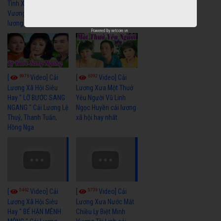
Tình Xưa - Minh
Thuỷ Hay Nhất - Cải
Vương Thoại Mỹ | cải
Lương Xã Hội Xưa Bất
lương xã hội hay nhất
Hủ
Powered by
netcore.vn
6976
6392
[
Video] Cải
[
Video] Cải
Lương Xã Hội Siêu
Lương Xưa Một Thuở
Hay " LỠ BƯỚC SANG
Yêu Người Vũ Linh
NGANG " Cải Lương Lệ
Ngọc Huyền cải lương
Thuỷ, Thanh Tuấn,
xã hội hay nhất
Hồng Nga
5462
5739
[
Video] Cải
[
Video] Cải
Lương Xã Hội Siêu
Lương Xưa Nước Mắt
Hay " BỂ HẬN MÊNH
Chiều Ly Biệt Minh