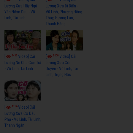
Lương Xưa Hãy Ngủ
Lương Xưa Đi Biển -
Yên Niềm Đau - Vũ
Vũ Linh, Phương Hồng
Linh, Tài Linh
Thủy, Hương Lan,
Thanh Hằng
4433
3600
[
Video] Cải
[
Video] Cải
Lương Nợ Cha Con Trả
Lương Xưa Còn
- Vũ Linh, Tài Linh
Duyên - Vũ Linh, Tài
Linh, Trọng Hữu
4016
[
Video] Cải
Lương Xưa Cô Dâu
Phụ - Vũ Linh, Tài Linh,
Thanh Ngân