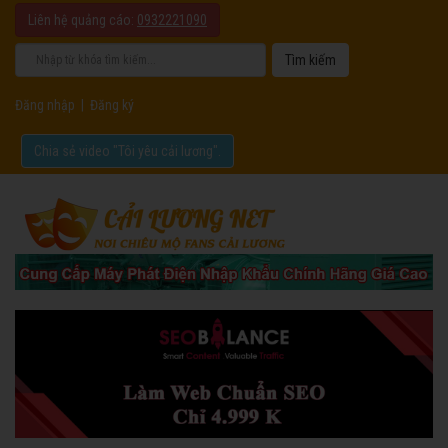
Liên hệ quảng cáo:
0932221090
Đăng nhập
|
Đăng ký
Chia sẻ video "Tôi yêu cải lương".