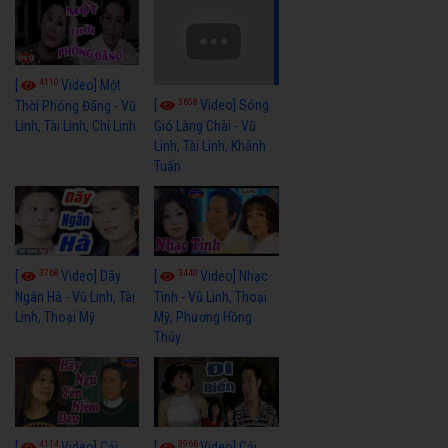
4110
[
Video] Một
3658
[
Video] Sóng
Thời Phóng Đãng - Vũ
Linh, Tài Linh, Chí Linh
Gió Làng Chài - Vũ
Linh, Tài Linh, Khánh
Tuấn
3768
3440
[
Video] Dãy
[
Video] Nhạc
Ngân Hà - Vũ Linh, Tài
Tình - Vũ Linh, Thoại
Linh, Thoại Mỹ
Mỹ, Phương Hồng
Thủy
4114
3966
[
Video] Cải
[
Video] Cải