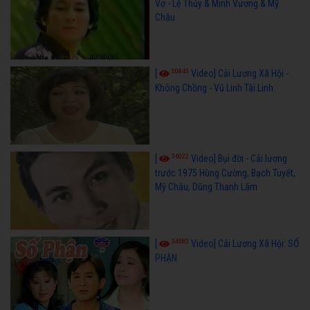
Vơ - Lệ Thủy & Minh Vương & Mỹ
Châu
50845
[
Video] Cải Lương Xã Hội -
Không Chồng - Vũ Linh Tài Linh
36022
[
Video] Bụi đời - Cải lương
trước 1975 Hùng Cường, Bạch Tuyết,
Mỹ Châu, Dũng Thanh Lâm
34585
[
Video] Cải Lương Xã Hội: SỐ
PHẬN