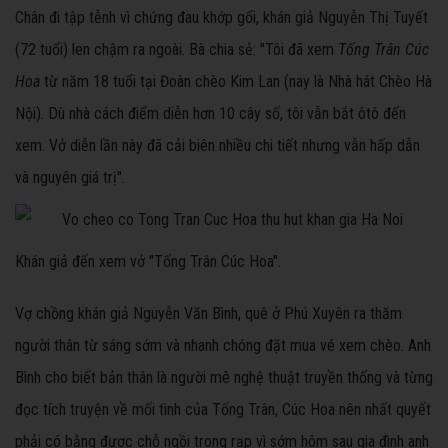
Chân đi tập tễnh vì chứng đau khớp gối, khán giả Nguyễn Thị Tuyết
(72 tuổi) len chậm ra ngoài. Bà chia sẻ: "Tôi đã xem
Tống Trân Cúc
Hoa
từ năm 18 tuổi tại Đoàn chèo Kim Lan (nay là Nhà hát Chèo Hà
Nội). Dù nhà cách điểm diễn hơn 10 cây số, tôi vẫn bắt ôtô đến
xem. Vở diễn lần này đã cải biên nhiều chi tiết nhưng vẫn hấp dẫn
và nguyên giá trị".
Khán giả đến xem vở "Tống Trân Cúc Hoa".
Vợ chồng khán giả Nguyễn Văn Bình, quê ở Phú Xuyên ra thăm
người thân từ sáng sớm và nhanh chóng đặt mua vé xem
chèo. Anh
Bình cho biết bản thân là người mê nghệ thuật truyền thống và từng
đọc tích truyện về mối tình của Tống Trân, Cúc Hoa nên nhất quyết
phải có bằng được chỗ ngồi trong rạp vì sớm hôm sau gia đình anh