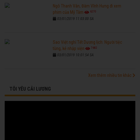
Ngô Thanh Vân, Đàm Vĩnh Hưng đi xem
6270
phim của Mỹ Tâm
03/01/2019 11:03:00 SA
Sao Việt nghỉ Tết Dương lịch: Người tiệc
7682
tùng, kẻ nhập viện
03/01/2019 10:01:54 SA
Xem thêm nhiều tin khác
TÔI YÊU CẢI LƯƠNG