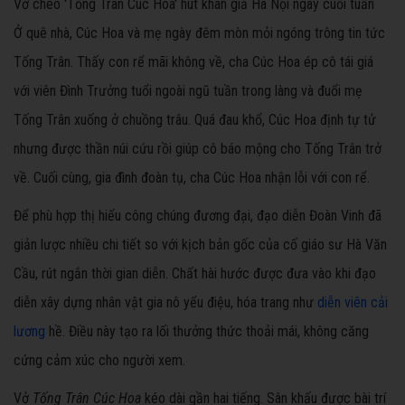
Vở chèo 'Tống Trân Cúc Hoa' hút khán giả Hà Nội ngày cuối tuần
Ở quê nhà, Cúc Hoa và mẹ ngày đêm mòn mỏi ngóng trông tin tức
Tống Trân. Thấy con rể mãi không về, cha Cúc Hoa ép cô tái giá
với viên Đình Trưởng tuổi ngoài ngũ tuần trong làng và đuổi mẹ
Tống Trân xuống ở chuồng trâu. Quá đau khổ, Cúc Hoa định tự tử
nhưng được thần núi cứu rồi giúp cô báo mộng cho Tống Trân trở
về. Cuối cùng, gia đình đoàn tụ, cha Cúc Hoa nhận lỗi với con rể.
Để phù hợp thị hiếu công chúng đương đại, đạo diễn Đoàn Vinh đã
giản lược nhiều chi tiết so với kịch bản gốc của cố giáo sư Hà Văn
Cầu, rút ngắn thời gian diễn. Chất hài hước được đưa vào khi đạo
diễn xây dựng nhân vật gia nô yểu điệu, hóa trang như
diễn viên cải
lương
hề. Điều này tạo ra lối thưởng thức thoải mái, không căng
cứng cảm xúc cho người xem.
Vở
Tống Trân Cúc Hoa
kéo dài gần hai tiếng. Sân khấu được bài trí