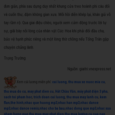
đơn giản, phía sau dựng duy nhất khung cửa treo hoành phi câu đối
và cuốn thư, đậm không gian xưa. Mỗi hồi diễn khép lại, khán giả vỗ
tay rầm rộ. Qua giai điệu chèo, người xem cảm động trước lời tự
sự, giãi bày nỗi lòng của nhân vật Cúc Hoa khi phải đối đầu cha,
bảo vệ hạnh phúc riêng và một lòng thờ chồng nếu Tống Trân gặp
chuyện chẳng lành.
Trọng Trường
Nguồn: giaitri.vnexpress.net
Xem cải lương miễn phí:
cai luong
,
thu mua xe nuoc mia cu
,
thu mua do cu
,
may phat dien cu
,
Hát Chầu Văn
,
máy phát điện 3 pha
,
sach toi pham hoc
,
trich doan cai luong
,
thu mua may lanh cu
,
kem
flan
,
the hinh
,
nhac que huong mp3
,
nhac han mp3
,
nhac dance
mp3
,
nhac dance remix
,
nhac cho ba bau
,
nhac dong que mp3
,
nhac xua
pham hong que
,
thu mua may phat dien
,
thu mua laptop cu
,
sua nap