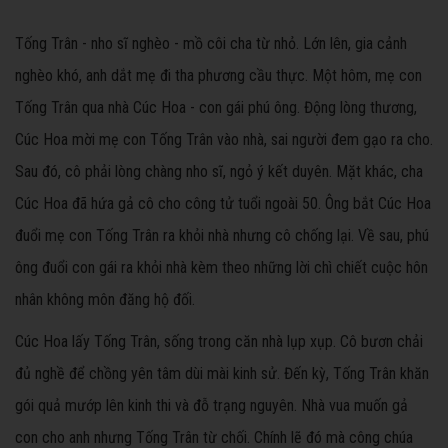
Tống Trân - nho sĩ nghèo - mồ côi cha từ nhỏ. Lớn lên, gia cảnh
nghèo khó, anh dắt mẹ đi tha phương cầu thực. Một hôm, mẹ con
Tống Trân qua nhà Cúc Hoa - con gái phú ông. Động lòng thương,
Cúc Hoa mời mẹ con Tống Trân vào nhà, sai người đem gạo ra cho.
Sau đó, cô phải lòng chàng nho sĩ, ngỏ ý kết duyên. Mặt khác, cha
Cúc Hoa đã hứa gả cô cho công tử tuổi ngoài 50. Ông bắt Cúc Hoa
đuổi mẹ con Tống Trân ra khỏi nhà nhưng cô chống lại. Về sau, phú
ông đuổi con gái ra khỏi nhà kèm theo những lời chì chiết cuộc hôn
nhân không môn đăng hộ đối.
Cúc Hoa lấy Tống Trân, sống trong căn nhà lụp xụp. Cô bươn chải
đủ nghề để chồng yên tâm dùi mài kinh sử. Đến kỳ, Tống Trân khăn
gói quả mướp lên kinh thi và đỗ trạng nguyên. Nhà vua muốn gả
con cho anh nhưng Tống Trân từ chối. Chính lẽ đó mà công chúa