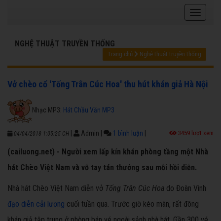
NGHỆ THUẬT TRUYỀN THỐNG
Trang chủ
Nghệ thuật truyền thống
Vở chèo cổ 'Tống Trân Cúc Hoa' thu hút khán giả Hà Nội
Nhạc MP3:
Hát Chầu Văn MP3
|
Admin
|
1 bình luận
|
3459 lượt xem
04/04/2018 1:05:25 CH
(cailuong.net) - Người xem lấp kín khán phòng tầng một Nhà
hát Chèo Việt Nam và vỗ tay tán thưởng sau mỗi hồi diễn.
Nhà hát Chèo Việt Nam diễn vở
Tống Trân Cúc Hoa
do Đoàn Vinh
đạo diễn cải lương
cuối tuần qua. Trước giờ kéo màn, rất đông
khán giả tập trung ở phòng bán vé ngoài sảnh nhà hát. Gần 300 vé