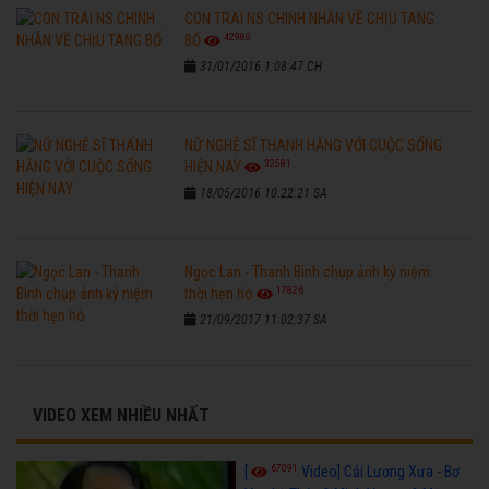
CON TRAI NS CHINH NHẪN VỀ CHỊU TANG
42980
BỐ
31/01/2016 1:08:47 CH
NỮ NGHỆ SĨ THANH HẰNG VỚI CUỘC SỐNG
32581
HIỆN NAY
18/05/2016 10:22:21 SA
Ngọc Lan - Thanh Bình chụp ảnh kỷ niệm
17826
thời hẹn hò
21/09/2017 11:02:37 SA
VIDEO XEM NHIỀU NHẤT
67091
[
Video] Cải Lương Xưa - Bơ