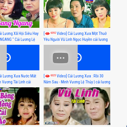
6392
ải Lương Xã Hội Siêu Hay
[
Video] Cải Lương Xưa Một Thuở
NGANG " Cải Lương Lệ
Yêu Người Vũ Linh Ngọc Huyền cải lương
n, Hồng Nga
xã hội hay nhất
6325
ải Lương Xưa Nước Mắt
[
Video] Cải Lương Xưa : Rồi 30
h Vương Tài Linh cải
Năm Sau - Minh Vương Lệ Thủy | cải lương
 nhất
xã hội hay nhất