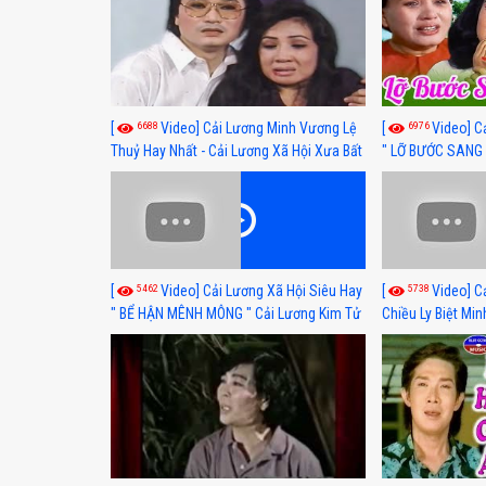
6688
6976
[
Video] Cải Lương Minh Vương Lệ
[
Video] C
Thuỷ Hay Nhất - Cải Lương Xã Hội Xưa Bất
" LỠ BƯỚC SANG 
Hủ
Thuỷ, Thanh Tuấ
5462
5738
[
Video] Cải Lương Xã Hội Siêu Hay
[
Video] C
" BỂ HẬN MÊNH MÔNG " Cải Lương Kim Tử
Chiều Ly Biệt Min
Long, Thanh Ngân Hay Nhất
lương xã hội hay