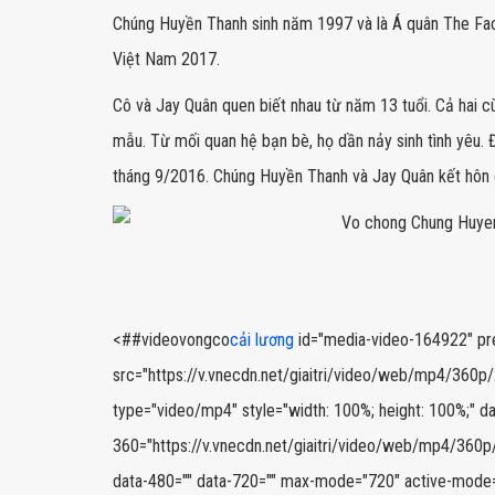
Chúng Huyền Thanh sinh năm 1997 và là Á quân The Fa
Việt Nam 2017.
Cô và Jay Quân quen biết nhau từ năm 13 tuổi. Cả hai c
mẫu. Từ mối quan hệ bạn bè, họ dần nảy sinh tình yêu.
tháng 9/2016. Chúng Huyền Thanh và Jay Quân kết hôn
<##videovongco
cải lương
id="media-video-164922" prel
src="https://v.vnecdn.net/giaitri/video/web/mp4/36
type="video/mp4" style="width: 100%; height: 100%;" da
360="https://v.vnecdn.net/giaitri/video/web/mp4/36
data-480="" data-720="" max-mode="720" active-mode="3