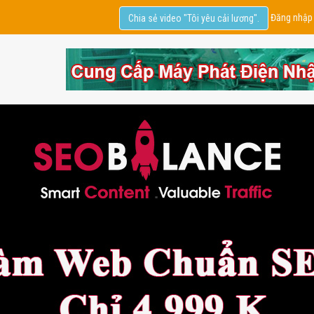
Đăng nhập
Chia sẻ video "Tôi yêu cải lương".