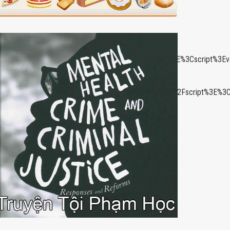
put=vast&unviewed_position_start=1&url=
gservices.com%2Ftag%2Fjs%2Fgpt.js%22%3E%3C%2Fscript%3E%3Cscri
tyDivs()%3Bgoogletag.enableServices()%3B%7D)%3B%3C%2Fscript%3E%3
oogletag.display(%22div-
}]}'