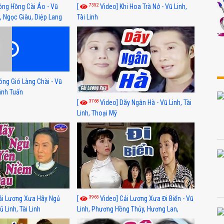
7352
ông Hồng Cài Áo - Vũ
[
Video] Khi Hoa Trà Nở - Vũ Linh,
, Ngọc Giàu, Diệp Lang
Tài Linh
óng Gió Làng Chài - Vũ
hánh Tuấn
3768
[
Video] Dãy Ngân Hà - Vũ Linh, Tài
Linh, Thoại Mỹ
3965
ải Lương Xưa Hãy Ngủ
[
Video] Cải Lương Xưa Đi Biển - Vũ
 Linh, Tài Linh
Linh, Phương Hồng Thủy, Hương Lan,
Thanh Hằng