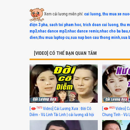
Xem cải lương miễn phí:
cai luong
,
thu mua xe nuo
điện 3 pha
,
sach toi pham hoc
,
trich doan cai luong
,
thu m
mp3
,
nhac dance mp3
,
nhac dance remix
,
nhac cho ba bau
,
dien
,
thu mua laptop cu
,
sua nap bon cau thong minh
,
sua 
[VIDEO] CÓ THỂ BẠN QUAN TÂM
7673
6925
[
Video] Cải Lương Xưa : Đời Cô
[
Video] C
Diễm - Vũ Linh Tài Linh | cải lương xã hội
Chung Tình - Vũ 
hay nhất
lương xã hội hay