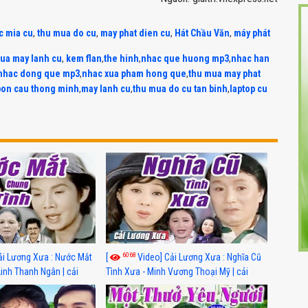
c mia cu
,
thu mua do cu
,
may phat dien cu
,
Hát Chầu Văn
,
máy phát
ua may lanh cu
,
kem flan
,
the hinh
,
nhac que huong mp3
,
nhac han
nhac dong que mp3
,
nhac xua pham hong que
,
thu mua may phat
bon cau thong minh
,
may lanh cu
,
thu mua do cu tan binh
,
laptop cu
6068
ải Lương Xưa : Nước Mắt
[
Video] Cải Lương Xưa : Nghĩa Cũ
Linh Thanh Ngân | cải
Tình Xưa - Minh Vương Thoại Mỹ | cải
 nhất
lương xã hội hay nhất