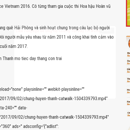
ce Vietnam 2016. Cô từng tham gia cuộc thi Hoa hậu Hoàn vũ
ùng quê Hải Phòng và sinh hoạt chung trong câu lạc bộ người
Like Fanpage Để Ủng Hộ Chúng Tôi Duy Trì Website
 Đôi người mẫu yêu nhau từ năm 2011 và công khai tình cảm vào
 cuối năm 2017.
oad="none" playsinline="" webkit-playsinline=""
0p/2017/09/02/chung-huyen-thanh-catwalk-1504339793.mp4"
Powered by
netcore.vn
ta-240="" data-
0p/2017/09/02/chung-huyen-thanh-catwalk-1504339793.mp4"
60" ads='' adsconfig='{"adlist":