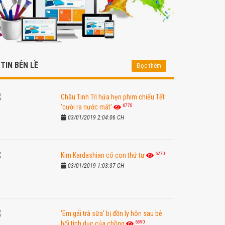
TIN BÊN LỀ
Đọc thêm
Châu Tinh Trì hứa hẹn phim chiếu Tết
6770
'cười ra nước mắt'
03/01/2019 2:04:06 CH
6270
Kim Kardashian có con thứ tư
03/01/2019 1:03:37 CH
'Em gái trà sữa' bị đồn ly hôn sau bê
6590
bối tình dục của chồng