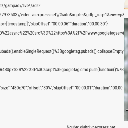
.net\/gampad\/live\/ads?
973503\/video.vnexpress.net\/Giaitri&impl=s&gdfp_req=1&env=vp&out
or=[timestamp]","skipOffset":"00:00:06","duration":"00:00:30"},
%20async%3D%22async%22%20src%3D%22https%3A%2F%2Fwww.googleta
pubads().enableSingleRequest()%3Bgoogletag.pubads().collapseEmp
80px%3B%22%3E%3Cscript%3Egoogletag.cmd.push(function()%7B%20g
480x70","offset":"30%","skipOffset":"00:00:01","duration":"00:00:15"
Nguồn: giaitri.vnexpress.net