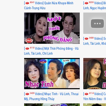
6041
9059
[
Video] Quán Nửa Khuya-Minh
[
Video] B
Cảnh-Trọng Hữu
Linh, Ngọc Huyền
3658
[
Video] S
Linh, Tài Linh, K
4110
[
Video] Một Thời Phóng Đãng - Vũ
Linh, Tài Linh, Chí Linh
3439
4114
[
Video] Nhạc Tình - Vũ Linh, Thoại
[
Video] C
Mỹ, Phương Hồng Thủy
Yên Niềm Đau - Vũ