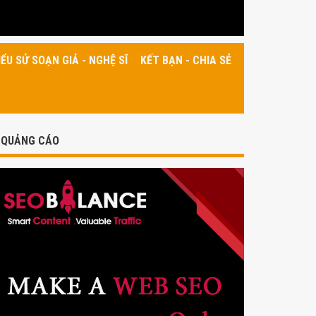
IỂU SỬ SOẠN GIẢ - NGHỆ SĨ
KẾT BẠN - CHIA SẺ
QUẢNG CÁO