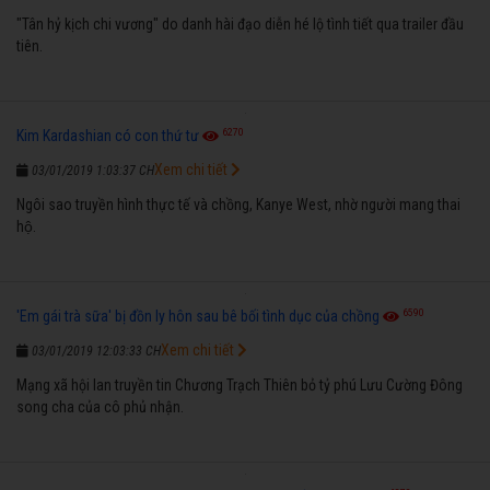
"Tân hỷ kịch chi vương" do danh hài đạo diễn hé lộ tình tiết qua trailer đầu
tiên.
6270
Kim Kardashian có con thứ tư
Xem chi tiết
03/01/2019 1:03:37 CH
Ngôi sao truyền hình thực tế và chồng, Kanye West, nhờ người mang thai
hộ.
6590
'Em gái trà sữa' bị đồn ly hôn sau bê bối tình dục của chồng
Xem chi tiết
03/01/2019 12:03:33 CH
Mạng xã hội lan truyền tin Chương Trạch Thiên bỏ tỷ phú Lưu Cường Đông
song cha của cô phủ nhận.