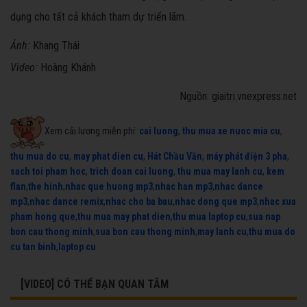
dụng cho tất cả khách tham dự triển lãm.
Ảnh:
Khang Thái
Video:
Hoàng Khánh
Nguồn: giaitri.vnexpress.net
Xem cải lương miễn phí:
cai luong
,
thu mua xe nuoc mia cu
,
thu mua do cu
,
may phat dien cu
,
Hát Chầu Văn
,
máy phát điện 3 pha
,
sach toi pham hoc
,
trich doan cai luong
,
thu mua may lanh cu
,
kem
flan
,
the hinh
,
nhac que huong mp3
,
nhac han mp3
,
nhac dance
mp3
,
nhac dance remix
,
nhac cho ba bau
,
nhac dong que mp3
,
nhac xua
pham hong que
,
thu mua may phat dien
,
thu mua laptop cu
,
sua nap
bon cau thong minh
,
sua bon cau thong minh
,
may lanh cu
,
thu mua do
cu tan binh
,
laptop cu
[VIDEO] CÓ THỂ BẠN QUAN TÂM