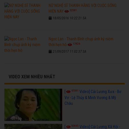
NỮ NGHỆ SĨ THANH HẰNG VỚI CUỘC SỐNG
32581
HIỆN NAY
18/05/2016 10:22:21 SA
Ngọc Lan - Thanh Bình chụp ảnh kỷ niệm
17826
thời hẹn hò
21/09/2017 11:02:37 SA
VIDEO XEM NHIỀU NHẤT
67091
[
Video] Cải Lương Xưa - Bơ
Vơ - Lệ Thủy & Minh Vương & Mỹ
Châu
50845
[
Video] Cải Lương Xã Hội -