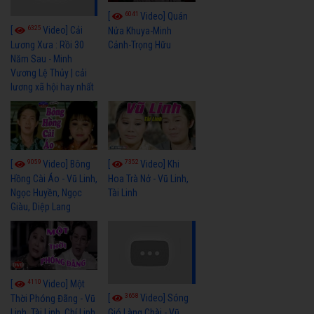
6041
[
Video] Quán
6325
[
Video] Cải
Nửa Khuya-Minh
Cảnh-Trọng Hữu
Lương Xưa : Rồi 30
Năm Sau - Minh
Vương Lệ Thủy | cải
lương xã hội hay nhất
9059
7352
[
Video] Bông
[
Video] Khi
Hồng Cài Áo - Vũ Linh,
Hoa Trà Nở - Vũ Linh,
Ngọc Huyền, Ngọc
Tài Linh
Giàu, Diệp Lang
4110
[
Video] Một
3658
[
Video] Sóng
Thời Phóng Đãng - Vũ
Linh, Tài Linh, Chí Linh
Gió Làng Chài - Vũ