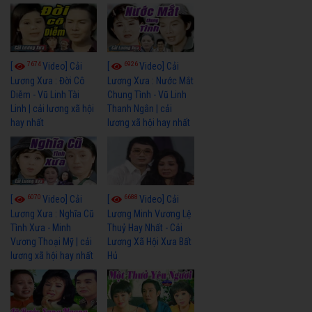
7674
6926
[
Video] Cải
[
Video] Cải
Lương Xưa : Đời Cô
Lương Xưa : Nước Mắt
Diễm - Vũ Linh Tài
Chung Tình - Vũ Linh
Linh | cải lương xã hội
Thanh Ngân | cải
hay nhất
lương xã hội hay nhất
6070
6688
[
Video] Cải
[
Video] Cải
Lương Xưa : Nghĩa Cũ
Lương Minh Vương Lệ
Tình Xưa - Minh
Thuỷ Hay Nhất - Cải
Vương Thoại Mỹ | cải
Lương Xã Hội Xưa Bất
lương xã hội hay nhất
Hủ