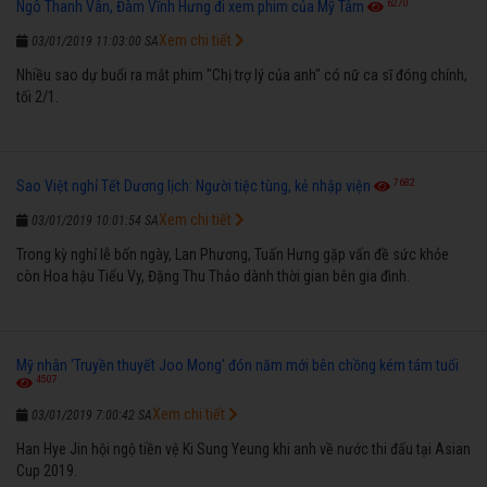
6270
Ngô Thanh Vân, Đàm Vĩnh Hưng đi xem phim của Mỹ Tâm
Xem chi tiết
03/01/2019 11:03:00 SA
Nhiều sao dự buổi ra mắt phim "Chị trợ lý của anh" có nữ ca sĩ đóng chính,
tối 2/1.
7682
Sao Việt nghỉ Tết Dương lịch: Người tiệc tùng, kẻ nhập viện
Xem chi tiết
03/01/2019 10:01:54 SA
Trong kỳ nghỉ lễ bốn ngày, Lan Phương, Tuấn Hưng gặp vấn đề sức khỏe
còn Hoa hậu Tiểu Vy, Đặng Thu Thảo dành thời gian bên gia đình.
Mỹ nhân 'Truyền thuyết Joo Mong' đón năm mới bên chồng kém tám tuổi
4507
Xem chi tiết
03/01/2019 7:00:42 SA
Han Hye Jin hội ngộ tiền vệ Ki Sung Yeung khi anh về nước thi đấu tại Asian
Cup 2019.