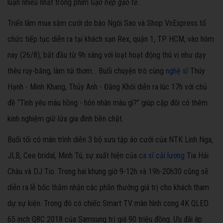
luận nhiều nhất trong phim
Gạo nếp gạo tẻ.
Triển lãm mua sắm cưới do báo Ngôi Sao và Shop VnExpress tổ
chức tiếp tục diễn ra tại khách sạn Rex, quận 1, TP HCM, vào hôm
nay (26/8), bắt đầu từ 9h sáng với loạt hoạt động thú vị như dạy
thêu ruy-băng, làm túi thơm... Buổi chuyện trò cùng
nghệ sĩ
Thúy
Hạnh - Minh Khang, Thủy Anh - Đăng Khôi diễn ra lúc 17h với chủ
đề “Tình yêu màu hồng - hôn nhân màu gì?” giúp cặp đôi có thêm
kinh nghiệm giữ lửa gia đình bền chặt.
Buổi tối có màn trình diễn 3 bộ sưu tập áo cưới của NTK Linh Nga,
JLB, Cee bridal, Minh Tú, sự xuất hiện của
ca sĩ cải lương
Tia Hải
Châu và DJ Tio. Trong hai khung giờ 9-12h và 19h-20h30 cũng sẽ
diễn ra lễ bốc thăm nhận các phần thưởng giá trị cho khách tham
dự sự kiện. Trong đó có chiếc Smart TV màn hình cong 4K QLED
65 inch Q8C 2018 của Samsung trị giá 90 triệu đồng. Ưu đãi áp