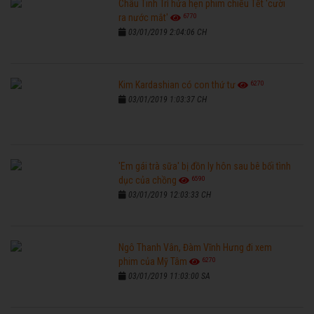
Châu Tinh Trì hứa hẹn phim chiếu Tết 'cười
6770
ra nước mắt'
03/01/2019 2:04:06 CH
6270
Kim Kardashian có con thứ tư
03/01/2019 1:03:37 CH
'Em gái trà sữa' bị đồn ly hôn sau bê bối tình
6590
dục của chồng
03/01/2019 12:03:33 CH
Ngô Thanh Vân, Đàm Vĩnh Hưng đi xem
6270
phim của Mỹ Tâm
03/01/2019 11:03:00 SA