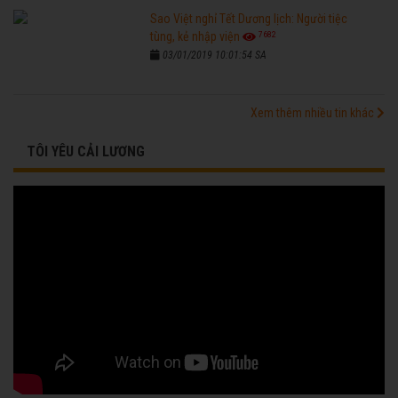
Sao Việt nghỉ Tết Dương lịch: Người tiệc
7682
tùng, kẻ nhập viện
03/01/2019 10:01:54 SA
Xem thêm nhiều tin khác
TÔI YÊU CẢI LƯƠNG