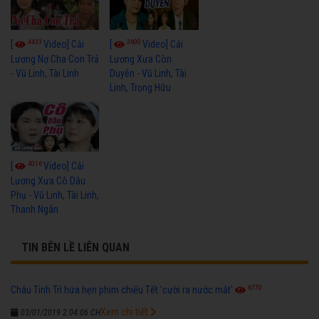
4433
3600
[
Video] Cải
[
Video] Cải
Lương Nợ Cha Con Trả
Lương Xưa Còn
- Vũ Linh, Tài Linh
Duyên - Vũ Linh, Tài
Linh, Trọng Hữu
4016
[
Video] Cải
Lương Xưa Cô Dâu
Phụ - Vũ Linh, Tài Linh,
Thanh Ngân
TIN BÊN LỀ LIÊN QUAN
6770
Châu Tinh Trì hứa hẹn phim chiếu Tết 'cười ra nước mắt'
Xem chi tiết
03/01/2019 2:04:06 CH