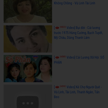
Không Chồng - Vũ Linh Tài Linh
36023
[
Video] Bụi đời - Cải lương
trước 1975 Hùng Cường, Bạch Tuyết,
Mỹ Châu, Dũng Thanh Lâm
34585
[
Video] Cải Lương Xã Hội: SỐ
PHẬN
24592
[
Video] Kẻ Chợ Người Quê -
Vũ Linh, Tài Linh, Thanh Ngân, Tấn
Beo