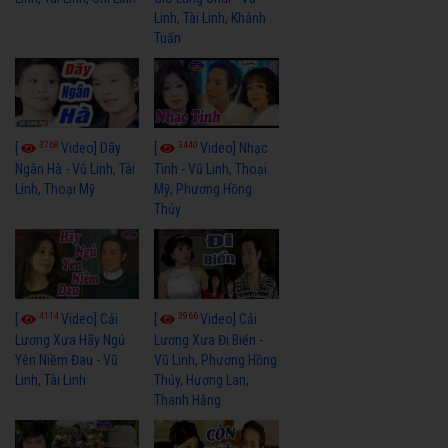
Linh, Tài Linh, Khánh
Tuấn
3768
3440
[
Video] Dãy
[
Video] Nhạc
Ngân Hà - Vũ Linh, Tài
Tình - Vũ Linh, Thoại
Linh, Thoại Mỹ
Mỹ, Phương Hồng
Thủy
4114
3966
[
Video] Cải
[
Video] Cải
Lương Xưa Hãy Ngủ
Lương Xưa Đi Biển -
Yên Niềm Đau - Vũ
Vũ Linh, Phương Hồng
Linh, Tài Linh
Thủy, Hương Lan,
Thanh Hằng