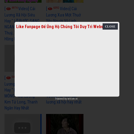
6976
6392
[
Video] Cải
[
Video] Cải
Lương Xã Hội Siêu
Lương Xưa Một Thuở
Hay " LỠ BƯỚC SANG
Yêu Người Vũ Linh
Like Fanpage Để Ủng Hộ Chúng Tôi Duy Trì Website
NGANG " Cải Lương Lệ
Ngọc Huyền cải lương
Thuỷ, Thanh Tuấn,
xã hội hay nhất
Hồng Nga
5462
5739
[
Video] Cải
[
Video] Cải
Lương Xã Hội Siêu
Lương Xưa Nước Mắt
Hay " BỂ HẬN MÊNH
Chiều Ly Biệt Minh
MÔNG " Cải Lương
Vương Tài Linh cải
Powered by
netcore.vn
Kim Tử Long, Thanh
lương xã hội hay nhất
Ngân Hay Nhất