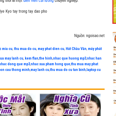
ồng thời là một
diễn viên cải lương
chuyên nghiệp.
Like Fanpage Để Ủng Hộ Chúng Tôi Duy Trì Website
Nguồn: ngoisao.net
c mia cu
,
thu mua do cu
,
may phat dien cu
,
Hát Chầu Văn
,
máy phát
ua may lanh cu
,
kem flan
,
the hinh
,
nhac que huong mp3
,
nhac han
nhac dong que mp3
,
nhac xua pham hong que
,
thu mua may phat
bon cau thong minh
,
may lanh cu
,
thu mua do cu tan binh
,
laptop cu
Powered by
netcore.vn