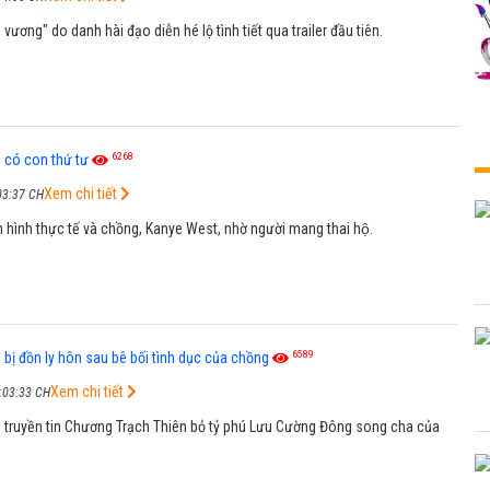
 vương" do danh hài đạo diễn hé lộ tình tiết qua trailer đầu tiên.
6268
có con thứ tư
Xem chi tiết
03:37 CH
 hình thực tế và chồng, Kanye West, nhờ người mang thai hộ.
6589
' bị đồn ly hôn sau bê bối tình dục của chồng
Xem chi tiết
:03:33 CH
n truyền tin Chương Trạch Thiên bỏ tỷ phú Lưu Cường Đông song cha của