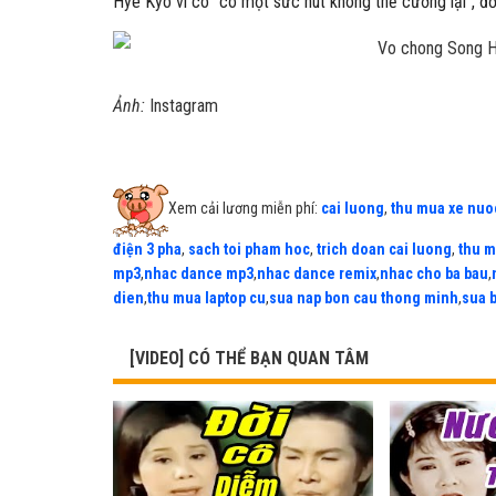
Hye Kyo vì cô "có một sức hút không thể cưỡng lại", đ
Ảnh:
Instagram
Xem cải lương miễn phí:
cai luong
,
thu mua xe nuo
điện 3 pha
,
sach toi pham hoc
,
trich doan cai luong
,
thu m
mp3
,
nhac dance mp3
,
nhac dance remix
,
nhac cho ba bau
,
dien
,
thu mua laptop cu
,
sua nap bon cau thong minh
,
sua 
[VIDEO] CÓ THỂ BẠN QUAN TÂM