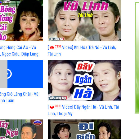
 nhất
xã hội hay nhất
7351
ông Hồng Cài Áo - Vũ
[
Video] Khi Hoa Trà Nở - Vũ Linh,
, Ngọc Giàu, Diệp Lang
Tài Linh
óng Gió Làng Chài - Vũ
hánh Tuấn
3768
[
Video] Dãy Ngân Hà - Vũ Linh, Tài
Linh, Thoại Mỹ