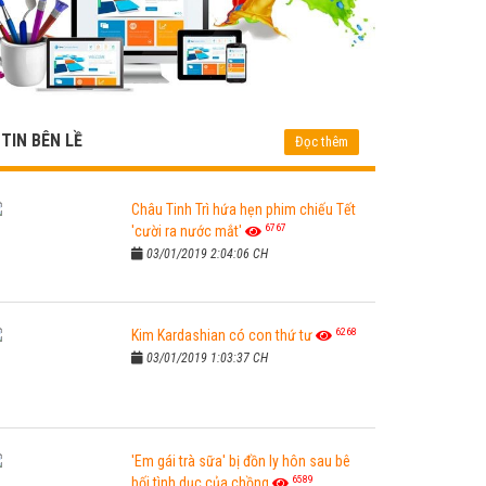
TIN BÊN LỀ
Đọc thêm
Châu Tinh Trì hứa hẹn phim chiếu Tết
6767
'cười ra nước mắt'
03/01/2019 2:04:06 CH
6268
Kim Kardashian có con thứ tư
03/01/2019 1:03:37 CH
'Em gái trà sữa' bị đồn ly hôn sau bê
6589
bối tình dục của chồng