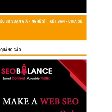
IỂU SỬ SOẠN GIẢ - NGHỆ SĨ
KẾT BẠN - CHIA SẺ
QUẢNG CÁO