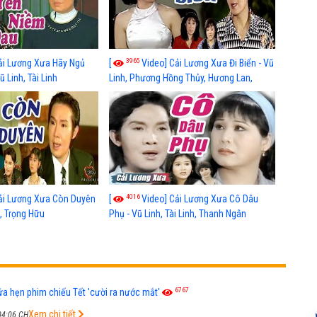
3965
ải Lương Xưa Hãy Ngủ
[
Video] Cải Lương Xưa Đi Biển - Vũ
 Linh, Tài Linh
Linh, Phương Hồng Thủy, Hương Lan,
Thanh Hằng
4016
ải Lương Xưa Còn Duyên
[
Video] Cải Lương Xưa Cô Dâu
h, Trọng Hữu
Phụ - Vũ Linh, Tài Linh, Thanh Ngân
6767
ứa hẹn phim chiếu Tết 'cười ra nước mắt'
Xem chi tiết
04:06 CH