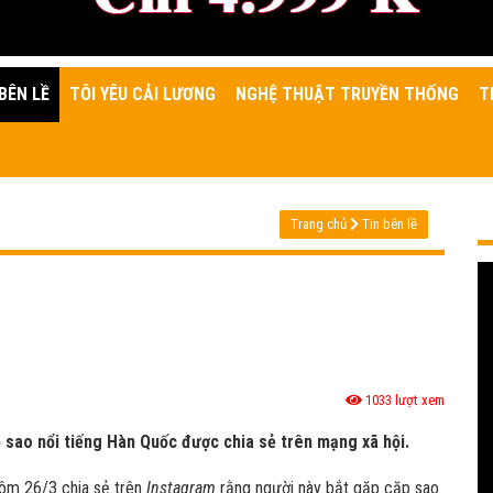
BÊN LỀ
TÔI YÊU CẢI LƯƠNG
NGHỆ THUẬT TRUYỀN THỐNG
T
Trang chủ
Tin bên lề
1033 lượt xem
 sao nổi tiếng Hàn Quốc được chia sẻ trên mạng xã hội.
ôm 26/3 chia sẻ trên
Instagram
rằng người này bắt gặp cặp sao