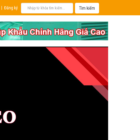
|
Đăng ký