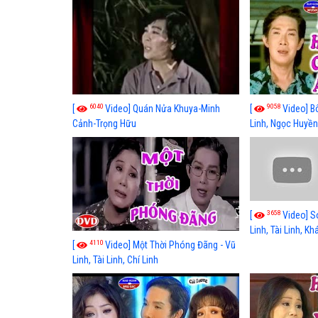
Long, Thanh Ngân Hay Nhất
lương xã hội hay
6040
9058
[
Video] Quán Nửa Khuya-Minh
[
Video] B
Cảnh-Trọng Hữu
Linh, Ngọc Huyền
3658
[
Video] S
Linh, Tài Linh, K
4110
[
Video] Một Thời Phóng Đãng - Vũ
Linh, Tài Linh, Chí Linh