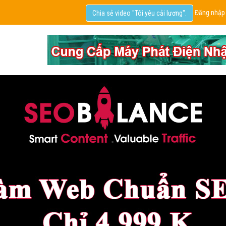
Đăng nhập
Chia sẻ video "Tôi yêu cải lương".