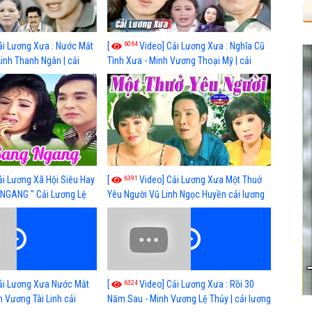
6064
ải Lương Xưa : Nước Mắt
[
Video] Cải Lương Xưa : Nghĩa Cũ
Linh Thanh Ngân | cải
Tình Xưa - Minh Vương Thoại Mỹ | cải
 nhất
lương xã hội hay nhất
6391
ải Lương Xã Hội Siêu Hay
[
Video] Cải Lương Xưa Một Thuở
NGANG " Cải Lương Lệ
Yêu Người Vũ Linh Ngọc Huyền cải lương
n, Hồng Nga
xã hội hay nhất
6324
ải Lương Xưa Nước Mắt
[
Video] Cải Lương Xưa : Rồi 30
h Vương Tài Linh cải
Năm Sau - Minh Vương Lệ Thủy | cải lương