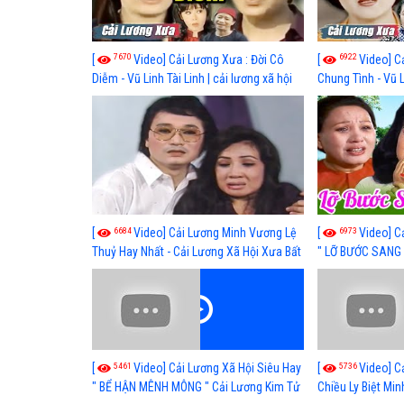
7670
6922
[
Video] Cải Lương Xưa : Đời Cô
[
Video] C
Diễm - Vũ Linh Tài Linh | cải lương xã hội
Chung Tình - Vũ 
hay nhất
lương xã hội hay
6684
6973
[
Video] Cải Lương Minh Vương Lệ
[
Video] C
Thuỷ Hay Nhất - Cải Lương Xã Hội Xưa Bất
" LỠ BƯỚC SANG 
Hủ
Thuỷ, Thanh Tuấ
5461
5736
[
Video] Cải Lương Xã Hội Siêu Hay
[
Video] C
" BỂ HẬN MÊNH MÔNG " Cải Lương Kim Tử
Chiều Ly Biệt Min