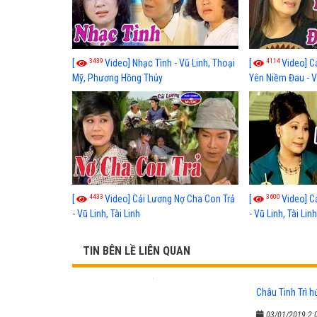
3439
4114
[
Video] Nhạc Tình - Vũ Linh, Thoại
[
Video] C
Mỹ, Phương Hồng Thủy
Yên Niềm Đau - Vũ
4433
3600
[
Video] Cải Lương Nợ Cha Con Trả
[
Video] C
- Vũ Linh, Tài Linh
- Vũ Linh, Tài Lin
TIN BÊN LỀ LIÊN QUAN
Châu Tinh Trì h
03/01/2019 2: