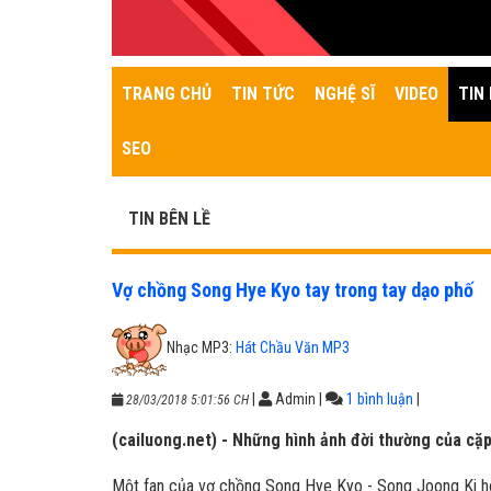
TRANG CHỦ
TIN TỨC
NGHỆ SĨ
VIDEO
TIN 
SEO
TIN BÊN LỀ
Vợ chồng Song Hye Kyo tay trong tay dạo phố
Nhạc MP3:
Hát Chầu Văn MP3
|
Admin
|
1 bình luận
|
28/03/2018 5:01:56 CH
(cailuong.net) - Những hình ảnh đời thường của cặp
Một fan của vợ chồng Song Hye Kyo - Song Joong Ki h