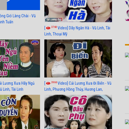
óng Gió Làng Chài - Vũ
hánh Tuấn
3768
[
Video] Dãy Ngân Hà - Vũ Linh, Tài
Linh, Thoại Mỹ
3966
ải Lương Xưa Hãy Ngủ
[
Video] Cải Lương Xưa Đi Biển - Vũ
 Linh, Tài Linh
Linh, Phương Hồng Thủy, Hương Lan,
Thanh Hằng