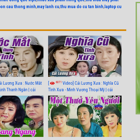
bon cau thong minh
,
may lanh cu
,
thu mua do cu tan binh
,
laptop cu
6071
ải Lương Xưa : Nước Mắt
[
Video] Cải Lương Xưa : Nghĩa Cũ
Linh Thanh Ngân | cải
Tình Xưa - Minh Vương Thoại Mỹ | cải
 nhất
lương xã hội hay nhất