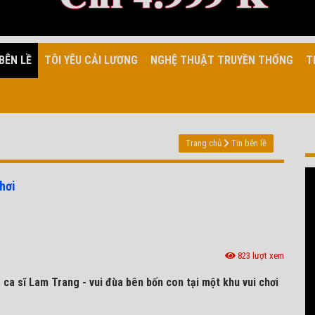
BÊN LỀ
TÔI YÊU CẢI LƯƠNG
NGHỆ THUẬT TRUYỀN THỐNG
T
Trang chủ
Tin bên lề
hơi
823 lượt xem
- ca sĩ Lam Trang - vui đùa bên bốn con tại một khu vui chơi