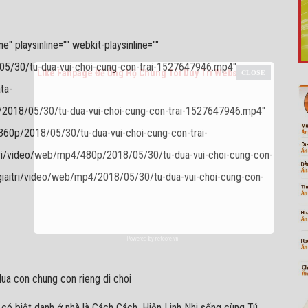
 playsinline="" webkit-playsinline=""
/05/30/tu-dua-vui-choi-cung-con-trai-1527647946.mp4"
Like Fanpage Để Ủng Hộ Chúng Tôi Duy Trì Website
ta-
p/2018/05/30/tu-dua-vui-choi-cung-con-trai-1527647946.mp4"
/360p/2018/05/30/tu-dua-vui-choi-cung-con-trai-
tri/video/web/mp4/480p/2018/05/30/tu-dua-vui-choi-cung-con-
giaitri/video/web/mp4/2018/05/30/tu-dua-vui-choi-cung-con-
Powered by
netcore.vn
, có biệt danh ở nhà là Cách Cách. Hiện Linh Nhi sống cùng Tú