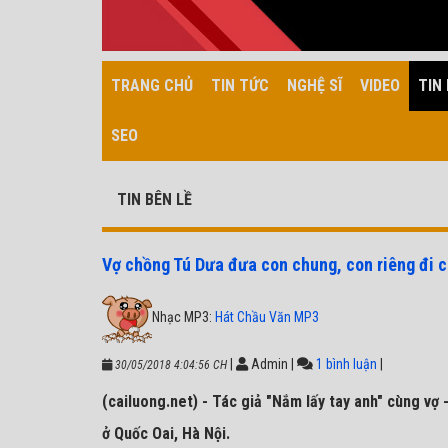
TRANG CHỦ
TIN TỨC
NGHỆ SĨ
VIDEO
TIN 
SEO
TIN BÊN LỀ
Vợ chồng Tú Dưa đưa con chung, con riêng đi c
Nhạc MP3:
Hát Chầu Văn MP3
|
Admin
|
1 bình luận
|
30/05/2018 4:04:56 CH
(cailuong.net) - Tác giả "Nắm lấy tay anh" cùng vợ 
ở Quốc Oai, Hà Nội.