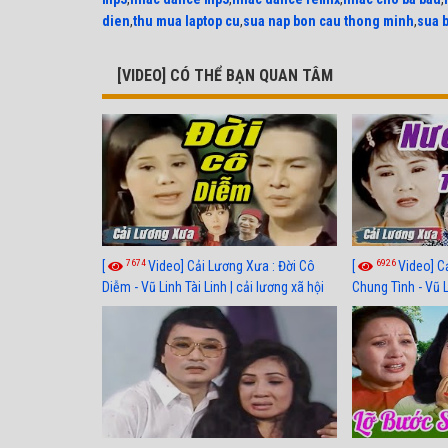
dien
,
thu mua laptop cu
,
sua nap bon cau thong minh
,
sua 
[VIDEO] CÓ THỂ BẠN QUAN TÂM
7674
6926
[
Video] Cải Lương Xưa : Đời Cô
[
Video] C
Diễm - Vũ Linh Tài Linh | cải lương xã hội
Chung Tình - Vũ 
hay nhất
lương xã hội hay