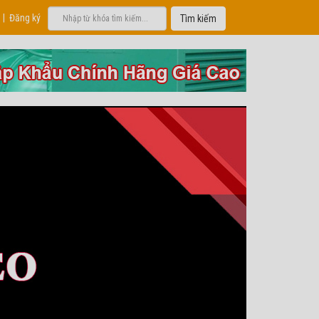
|
Đăng ký