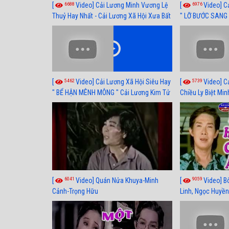
6688
6976
[
Video] Cải Lương Minh Vương Lệ
[
Video] C
Thuỷ Hay Nhất - Cải Lương Xã Hội Xưa Bất
" LỠ BƯỚC SANG 
Hủ
Thuỷ, Thanh Tuấ
5462
5739
[
Video] Cải Lương Xã Hội Siêu Hay
[
Video] C
" BỂ HẬN MÊNH MÔNG " Cải Lương Kim Tử
Chiều Ly Biệt Min
Long, Thanh Ngân Hay Nhất
lương xã hội hay
6041
9059
[
Video] Quán Nửa Khuya-Minh
[
Video] B
Cảnh-Trọng Hữu
Linh, Ngọc Huyền