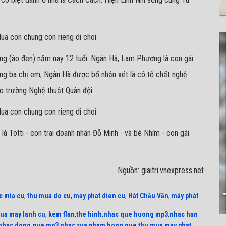
ng (áo đen) năm nay 12 tuổi. Ngân Hà, Lam Phương là con gái
ng ba chị em, Ngân Hà được bố nhận xét là có tố chất nghệ
ào trường Nghệ thuật Quân đội.
là Totti - con trai doanh nhân Đỗ Minh - và bé Nhím - con gái
Nguồn: giaitri.vnexpress.net
c mia cu
,
thu mua do cu
,
may phat dien cu
,
Hát Chầu Văn
,
máy phát
ua may lanh cu
,
kem flan
,
the hinh
,
nhac que huong mp3
,
nhac han
nhac dong que mp3
,
nhac xua pham hong que
,
thu mua may phat