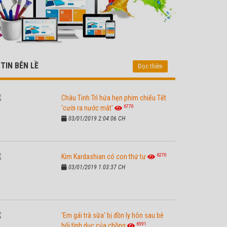
TIN BÊN LỀ
Đọc thêm
Châu Tinh Trì hứa hẹn phim chiếu Tết
6770
'cười ra nước mắt'
03/01/2019 2:04:06 CH
6270
Kim Kardashian có con thứ tư
03/01/2019 1:03:37 CH
'Em gái trà sữa' bị đồn ly hôn sau bê
6591
bối tình dục của chồng