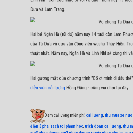
Dưa và Lam Trang.
Hai bé Ngân Hà (túi đỏ) năm nay 14 tuổi còn Lam Phươ
của Tú Dưa và cựu vận động viên wushu Thúy Hiền. Tro
thuật nhất. Năm nay, Ngân Hà và Linh Nhi sẽ cùng thi v
Hai gương mặt của chương trình "Bố ơi mình đi đâu thế" 
diễn viên cải lương
Hồng Đăng - cũng vui chơi tại đây.
Xem cải lương miễn phí:
cai luong
,
thu mua xe nuo
điện 3 pha
,
sach toi pham hoc
,
trich doan cai luong
,
thu m
mp3
,
nhac dance mp3
,
nhac dance remix
,
nhac cho ba bau
,