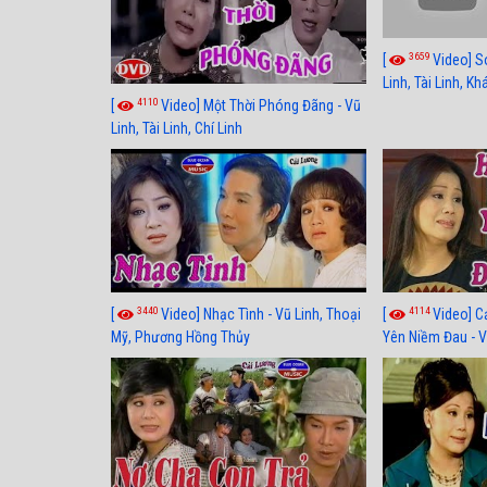
3659
[
Video] S
Linh, Tài Linh, K
4110
[
Video] Một Thời Phóng Đãng - Vũ
Linh, Tài Linh, Chí Linh
3440
4114
[
Video] Nhạc Tình - Vũ Linh, Thoại
[
Video] C
Mỹ, Phương Hồng Thủy
Yên Niềm Đau - Vũ