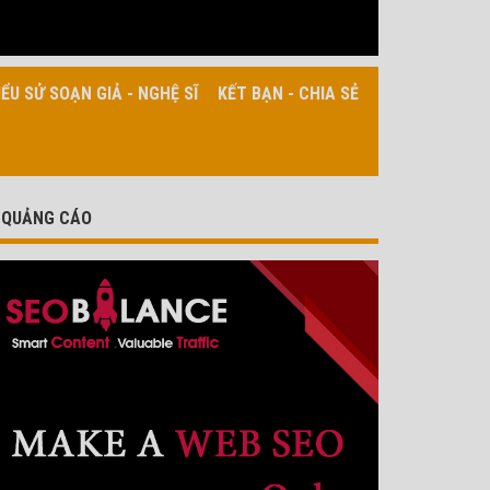
IỂU SỬ SOẠN GIẢ - NGHỆ SĨ
KẾT BẠN - CHIA SẺ
QUẢNG CÁO