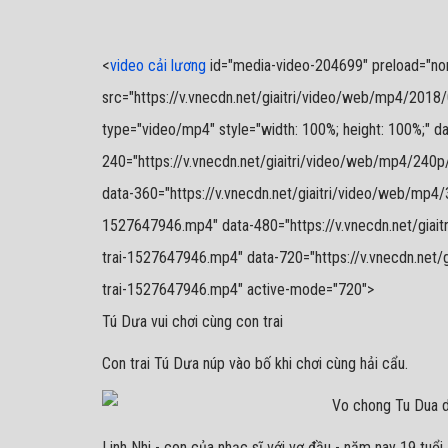
<
video cải lương
id="media-video-204699" preload="none"
src="https://v.vnecdn.net/giaitri/video/web/mp4/2018
type="video/mp4" style="width: 100%; height: 100%;" da
240="https://v.vnecdn.net/giaitri/video/web/mp4/240
data-360="https://v.vnecdn.net/giaitri/video/web/mp4
1527647946.mp4" data-480="https://v.vnecdn.net/giai
trai-1527647946.mp4" data-720="https://v.vnecdn.net/
trai-1527647946.mp4" active-mode="720">
Tú Dưa vui chơi cùng con trai
Con trai Tú Dưa núp vào bố khi chơi cùng hải cẩu.
Linh Nhi - con của nhạc sĩ với vợ đầu - năm nay 19 tuổi