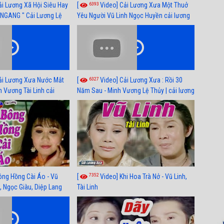
6393
ải Lương Xã Hội Siêu Hay
[
Video] Cải Lương Xưa Một Thuở
NGANG " Cải Lương Lệ
Yêu Người Vũ Linh Ngọc Huyền cải lương
n, Hồng Nga
xã hội hay nhất
6327
ải Lương Xưa Nước Mắt
[
Video] Cải Lương Xưa : Rồi 30
h Vương Tài Linh cải
Năm Sau - Minh Vương Lệ Thủy | cải lương
 nhất
xã hội hay nhất
7352
ông Hồng Cài Áo - Vũ
[
Video] Khi Hoa Trà Nở - Vũ Linh,
, Ngọc Giàu, Diệp Lang
Tài Linh