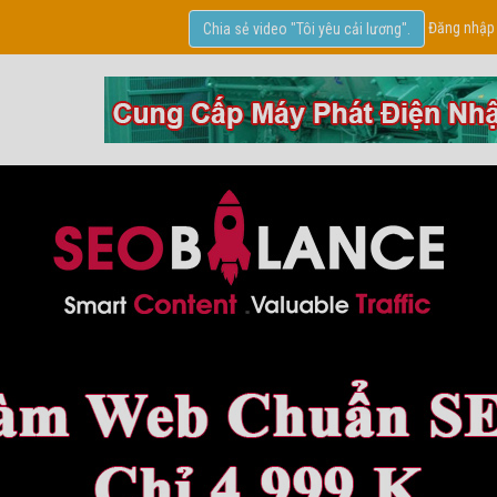
Đăng nhập
Chia sẻ video "Tôi yêu cải lương".