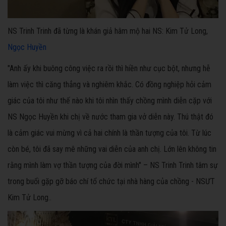
NS Trinh Trinh đã từng là khán giả hâm mộ hai NS: Kim Tử Long,
Ngọc Huyền
"Anh ấy khi buông công việc ra rồi thì hiền như cục bột, nhưng hễ
làm việc thì căng thẳng và nghiêm khắc. Có đồng nghiệp hỏi cảm
giác của tôi như thế nào khi tôi nhìn thấy chồng mình diễn cặp với
NS Ngọc Huyền khi chị về nước tham gia vở diễn này. Thú thật đó
là cảm giác vui mừng vì cả hai chính là thần tượng của tôi. Từ lúc
còn bé, tôi đã say mê những vai diễn của anh chị. Lớn lên không tin
rằng mình làm vợ thần tượng của đời mình" – NS Trinh Trinh tâm sự
trong buổi gặp gỡ báo chí tổ chức tại nhà hàng của chồng - NSƯT
Kim Tử Long..