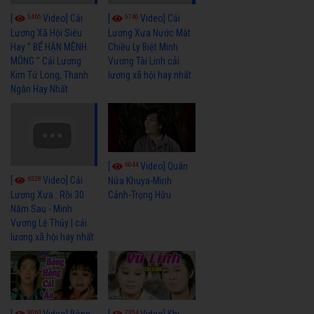
5465
5740
[
Video] Cải
[
Video] Cải
Lương Xã Hội Siêu
Lương Xưa Nước Mắt
Hay " BỂ HẬN MÊNH
Chiều Ly Biệt Minh
MÔNG " Cải Lương
Vương Tài Linh cải
Kim Tử Long, Thanh
lương xã hội hay nhất
Ngân Hay Nhất
6044
[
Video] Quán
6328
[
Video] Cải
Nửa Khuya-Minh
Cảnh-Trọng Hữu
Lương Xưa : Rồi 30
Năm Sau - Minh
Vương Lệ Thủy | cải
lương xã hội hay nhất
9063
7354