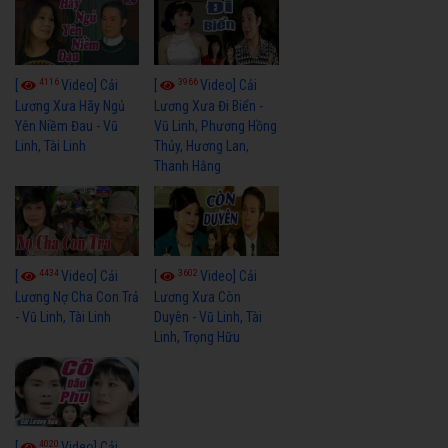
4116
3966
[
Video] Cải
[
Video] Cải
Lương Xưa Hãy Ngủ
Lương Xưa Đi Biển -
Yên Niềm Đau - Vũ
Vũ Linh, Phương Hồng
Linh, Tài Linh
Thủy, Hương Lan,
Thanh Hằng
4434
3602
[
Video] Cải
[
Video] Cải
Lương Nợ Cha Con Trả
Lương Xưa Còn
- Vũ Linh, Tài Linh
Duyên - Vũ Linh, Tài
Linh, Trọng Hữu
4020
[
Video] Cải