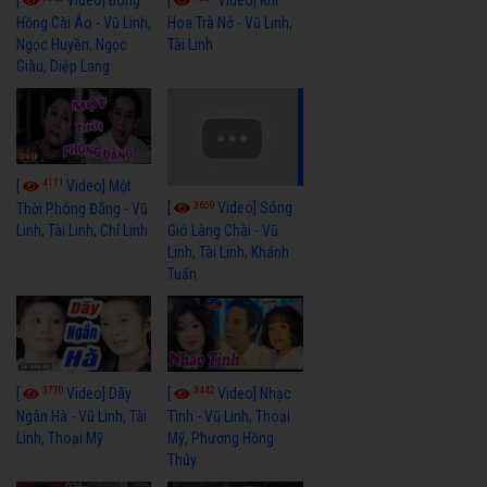
[
Video] Bông
[
Video] Khi
Hồng Cài Áo - Vũ Linh,
Hoa Trà Nở - Vũ Linh,
Ngọc Huyền, Ngọc
Tài Linh
Giàu, Diệp Lang
4111
[
Video] Một
3659
[
Video] Sóng
Thời Phóng Đãng - Vũ
Linh, Tài Linh, Chí Linh
Gió Làng Chài - Vũ
Linh, Tài Linh, Khánh
Tuấn
3770
3442
[
Video] Dãy
[
Video] Nhạc
Ngân Hà - Vũ Linh, Tài
Tình - Vũ Linh, Thoại
Linh, Thoại Mỹ
Mỹ, Phương Hồng
Thủy