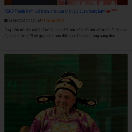
3607
NSND Thanh Nam: Lời khen, chê của khán giả quan trọng lắm!
Xem chi tiết
28/06/2022 7:01:24 SA
Ông luôn nói đời nghệ sĩ có ăn cơm Tổ mới hiểu hết nỗi niềm và tiết lộ sau
đại dịch Covid-19 sẽ góp sức thúc đẩy sàn diễn cải lương sáng đèn