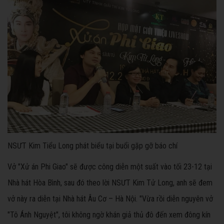
NSƯT Kim Tiểu Long phát biểu tại buổi gặp gỡ báo chí
Vở "Xử án Phi Giao" sẽ được công diễn một suất vào tối 23-12 tại
Nhà hát Hòa Bình, sau đó theo lời NSƯT Kim Tử Long, anh sẽ đem
vở này ra diễn tại Nhà hát Âu Cơ – Hà Nội. "Vừa rồi diễn nguyên vở
"Tô Ánh Nguyệt", tôi không ngờ khán giả thủ đô đến xem đông kín