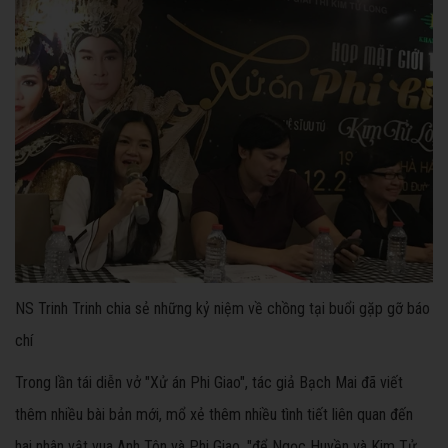
NS Trinh Trinh chia sẻ những kỷ niệm về chồng tại buổi gặp gỡ báo
chí
Trong lần tái diễn vở "Xử án Phi Giao", tác giả Bạch Mai đã viết
thêm nhiều bài bản mới, mổ xẻ thêm nhiều tình tiết liên quan đến
hai nhân vật vua Anh Tôn và Phi Giao, "để Ngọc Huyền và Kim Tử