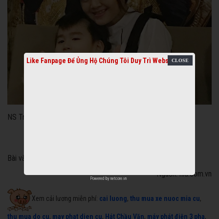
Like Fanpage Để Ủng Hộ Chúng Tôi Duy Trì Website
NS Trinh Trinh và con trai
Bài và ảnh: Thanh Hiệp
Nguồn: nld.com.vn
Powered by
netcore.vn
Xem cải lương miễn phí:
cai luong
,
thu mua xe nuoc mia cu
,
thu mua do cu
,
may phat dien cu
,
Hát Chầu Văn
,
máy phát điện 3 pha
,