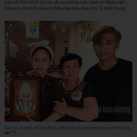
mãi một thời tuổi trẻ bôn ba, vất vả vì miếng cơm, manh áo. Ngẫm nghĩ
thấy cuộc đời mình cũng có nhiều may mắn, được ông Tổ nghề thương,
nên từ một cậu bé nghèo chẳng biết hát xướng là gì, trong dòng đời xuôi
ngược nhận được những cơ may để từng bước thành danh với nghiệp ca
diễn”.
Con trai cố nghệ sĩ Chinh Nhân viết lời yêu thương trong dịp sinh nhật cha
3702