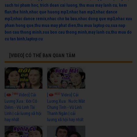
sach toi pham hoc
,
trich doan cai luong
,
thu mua may lanh cu
,
kem
flan
,
the hinh
,
nhac que huong mp3
,
nhac han mp3
,
nhac dance
mp3
,
nhac dance remix
,
nhac cho ba bau
,
nhac dong que mp3
,
nhac xua
pham hong que
,
thu mua may phat dien
,
thu mua laptop cu
,
sua nap
bon cau thong minh
,
sua bon cau thong minh
,
may lanh cu
,
thu mua do
cu tan binh
,
laptop cu
[VIDEO] CÓ THỂ BẠN QUAN TÂM
7688
6937
[
Video] Cải
[
Video] Cải
Lương Xưa : Đời Cô
Lương Xưa : Nước Mắt
Diễm - Vũ Linh Tài
Chung Tình - Vũ Linh
Linh | cải lương xã hội
Thanh Ngân | cải
hay nhất
lương xã hội hay nhất