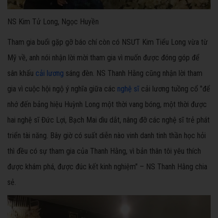
NS Kim Tử Long, Ngọc Huyền
Tham gia buổi gặp gỡ báo chí còn có NSƯT Kim Tiểu Long vừa từ
Mỹ về, anh nói nhận lời mời tham gia vì muốn được đóng góp để
sân khấu
cải lương
sáng đèn. NS Thanh Hằng cũng nhận lời tham
gia vì cuộc hội ngộ ý nghĩa giữa các
nghệ sĩ
cải lương tuồng cổ "để
nhớ đến bảng hiệu Huỳnh Long một thời vang bóng, một thời được
hai nghệ sĩ Đức Lợi, Bạch Mai dìu dắt, nâng đỡ các nghệ sĩ trẻ phát
triển tài năng. Bây giờ có suất diễn nào vinh danh tinh thần học hỏi
thì đều có sự tham gia của Thanh Hằng, vì bản thân tôi yêu thích
được khám phá, được đúc kết kinh nghiệm" – NS Thanh Hằng chia
sẻ.