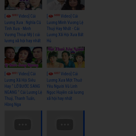
6083
6698
[
Video] Cải
[
Video] Cải
Lương Xưa : Nghĩa Cũ
Lương Minh Vương Lệ
Tình Xưa - Minh
Thuỷ Hay Nhất - Cải
Vương Thoại Mỹ | cải
Lương Xã Hội Xưa Bất
lương xã hội hay nhất
Hủ
6991
6397
[
Video] Cải
[
Video] Cải
Lương Xã Hội Siêu
Lương Xưa Một Thuở
Hay " LỠ BƯỚC SANG
Yêu Người Vũ Linh
NGANG " Cải Lương Lệ
Ngọc Huyền cải lương
Thuỷ, Thanh Tuấn,
xã hội hay nhất
Hồng Nga