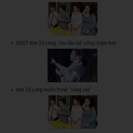
NSƯT Kim Tử Long: Sau dâu bể, sống chậm hơn
Kim Tử Long muốn thoát “vòng vây”