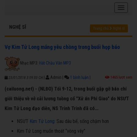
NGHỆ SĨ
Trang chủ
Nghệ sĩ
Vợ Kim Tử Long mắng yêu chồng trong buổi họp báo
Nhạc MP3:
Hát Chầu Văn MP3
|
Admin
|
1 bình luận
|
1465 lượt xem
23/01/2018 3:09:03 CH
(cailuong.net) - (NLĐO) Tối 9-12, trong buổi gặp gỡ báo chí
giới thiệu về vở cải lương tuồng cổ "Xử án Phi Giao" do NSƯT
Kim Tử Long đạo diễn, NS Trinh Trinh đã có...
NSƯT
Kim Tử Long
: Sau dâu bể, sống chậm hơn
Kim Tử Long muốn thoát “vòng vây”