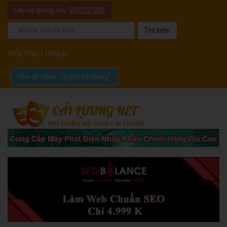
Liên hệ quảng cáo:
0932221090
Đăng nhập
|
Đăng ký
Chia sẻ video "Tôi yêu cải lương".