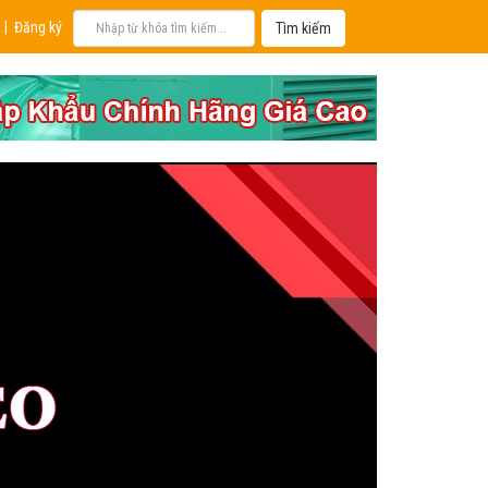
|
Đăng ký