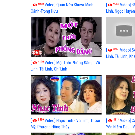
6040
9058
[
Video] Quán Nửa Khuya-Minh
[
Video] B
Cảnh-Trọng Hữu
Linh, Ngọc Huyền
3658
[
Video] S
Linh, Tài Linh, K
4110
[
Video] Một Thời Phóng Đãng - Vũ
Linh, Tài Linh, Chí Linh
3439
4114
[
Video] Nhạc Tình - Vũ Linh, Thoại
[
Video] C
Mỹ, Phương Hồng Thủy
Yên Niềm Đau - Vũ