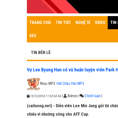
TRANG CHỦ
TIN TỨC
NGHỆ SĨ
VIDEO
TIN 
SEO
TIN BÊN LỀ
Vợ Lee Byung Hun cổ vũ huấn luyện viên Park 
Nhạc MP3:
Hát Chầu Văn MP3
|
Admin
|
0 bình luận
|
15/12/2018 11:02:04 SA
(cailuong.net) - Diễn viên Lee Min Jung gửi lời ch
chiếu vì nhường sóng cho AFF Cup.