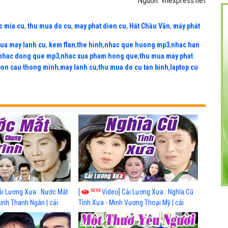
Nguồn: vnexpress.net
c mia cu
,
thu mua do cu
,
may phat dien cu
,
Hát Chầu Văn
,
máy phát
ua may lanh cu
,
kem flan
,
the hinh
,
nhac que huong mp3
,
nhac han
nhac dong que mp3
,
nhac xua pham hong que
,
thu mua may phat
bon cau thong minh
,
may lanh cu
,
thu mua do cu tan binh
,
laptop cu
6066
ải Lương Xưa : Nước Mắt
[
Video] Cải Lương Xưa : Nghĩa Cũ
Linh Thanh Ngân | cải
Tình Xưa - Minh Vương Thoại Mỹ | cải
 nhất
lương xã hội hay nhất