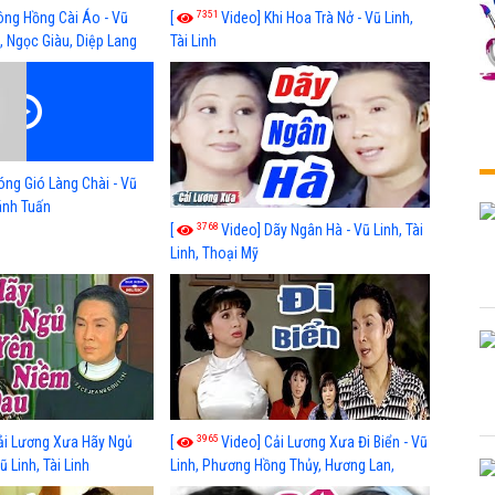
7351
ông Hồng Cài Áo - Vũ
[
Video] Khi Hoa Trà Nở - Vũ Linh,
, Ngọc Giàu, Diệp Lang
Tài Linh
óng Gió Làng Chài - Vũ
hánh Tuấn
3768
[
Video] Dãy Ngân Hà - Vũ Linh, Tài
Linh, Thoại Mỹ
3965
ải Lương Xưa Hãy Ngủ
[
Video] Cải Lương Xưa Đi Biển - Vũ
 Linh, Tài Linh
Linh, Phương Hồng Thủy, Hương Lan,
Thanh Hằng