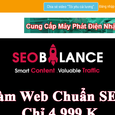
Đăng nhập
Chia sẻ video "Tôi yêu cải lương".