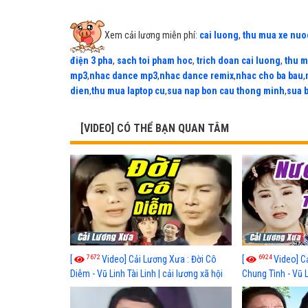
Xem cải lương miễn phí:
cai luong
,
thu mua xe nuo
điện 3 pha
,
sach toi pham hoc
,
trich doan cai luong
,
thu m
mp3
,
nhac dance mp3
,
nhac dance remix
,
nhac cho ba bau
,
dien
,
thu mua laptop cu
,
sua nap bon cau thong minh
,
sua 
[VIDEO] CÓ THỂ BẠN QUAN TÂM
7672
6924
[
Video] Cải Lương Xưa : Đời Cô
[
Video] C
Diễm - Vũ Linh Tài Linh | cải lương xã hội
Chung Tình - Vũ 
hay nhất
lương xã hội hay