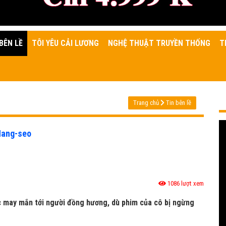
BÊN LỀ
TÔI YÊU CẢI LƯƠNG
NGHỆ THUẬT TRUYỀN THỐNG
T
Trang chủ
Tin bên lề
Hang-seo
1086 lượt xem
úc may mắn tới người đồng hương, dù phim của cô bị ngừng