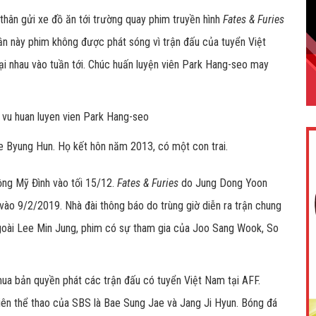
 thân gửi xe đồ ăn tới trường quay phim truyền hình
Fates & Furies
ần này phim không được phát sóng vì trận đấu của tuyển Việt
ại nhau vào tuần tới. Chúc huấn luyện viên Park Hang-seo may
e Byung Hun. Họ kết hôn năm 2013, có một con trai.
động Mỹ Đình vào tối 15/12.
Fates & Furies
do Jung Dong Yoon
 vào 9/2/2019. Nhà đài thông báo do trùng giờ diễn ra trận chung
goài Lee Min Jung, phim có sự tham gia của Joo Sang Wook, So
 mua bản quyền phát các trận đấu có tuyển Việt Nam tại AFF.
 viên thể thao của SBS là Bae Sung Jae và Jang Ji Hyun. Bóng đá