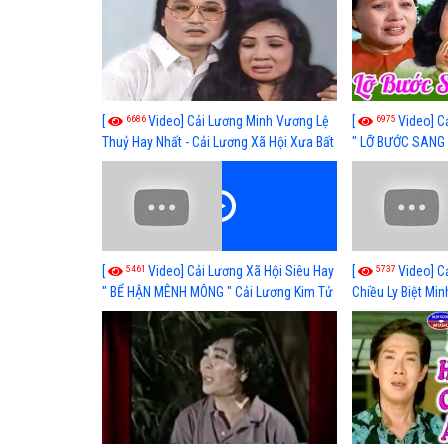
6686
6975
[
Video] Cải Lương Minh Vương Lệ
[
Video] C
Thuỷ Hay Nhất - Cải Lương Xã Hội Xưa Bất
" LỠ BƯỚC SANG 
Hủ
Thuỷ, Thanh Tuấ
5461
5737
[
Video] Cải Lương Xã Hội Siêu Hay
[
Video] C
" BỂ HẬN MÊNH MÔNG " Cải Lương Kim Tử
Chiều Ly Biệt Min
Long, Thanh Ngân Hay Nhất
lương xã hội hay