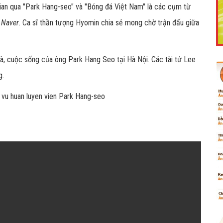
ian qua "Park Hang-seo" và "Bóng đá Việt Nam" là các cụm từ
n
Naver
. Ca sĩ thần tượng Hyomin chia sẻ mong chờ trận đấu giữa
Like Fanpage Để Ủng Hộ Chúng Tôi Duy Trì Website
à, cuộc sống của ông Park Hang Seo tại Hà Nội. Các tài tử Lee
g.
Powered by
netcore.vn