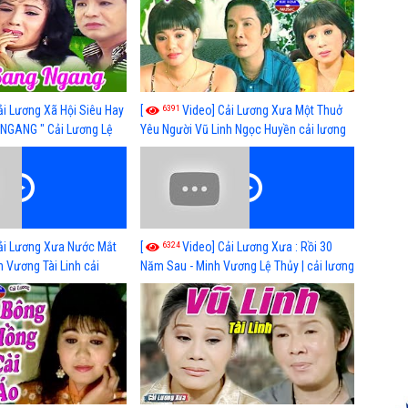
6391
ải Lương Xã Hội Siêu Hay
[
Video] Cải Lương Xưa Một Thuở
NGANG " Cải Lương Lệ
Yêu Người Vũ Linh Ngọc Huyền cải lương
n, Hồng Nga
xã hội hay nhất
6324
ải Lương Xưa Nước Mắt
[
Video] Cải Lương Xưa : Rồi 30
h Vương Tài Linh cải
Năm Sau - Minh Vương Lệ Thủy | cải lương
 nhất
xã hội hay nhất