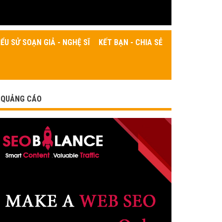
IỂU SỬ SOẠN GIẢ - NGHỆ SĨ
KẾT BẠN - CHIA SẺ
QUẢNG CÁO