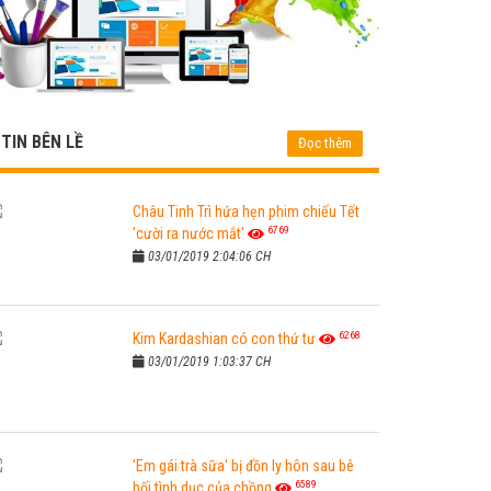
TIN BÊN LỀ
Đọc thêm
Châu Tinh Trì hứa hẹn phim chiếu Tết
6769
'cười ra nước mắt'
03/01/2019 2:04:06 CH
6268
Kim Kardashian có con thứ tư
03/01/2019 1:03:37 CH
'Em gái trà sữa' bị đồn ly hôn sau bê
6589
bối tình dục của chồng