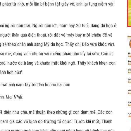
pháp từ nhỏ, mỗi lần bị bệnh tật giày vò, anh lại tụng niệm vài
i người con trai. Người con lớn, năm nay 20 tuổi, đang du học ở
Like Fanpage Để Ủng Hộ Chúng Tôi Duy Trì Website
người thân qua điện thoại, rồi đặt vé máy bay một chiều để về
ũng sẽ theo chân anh sang Mỹ du học. Thấy chị Đào vừa khóc vừa
ai mẹ, động viên chị ăn vài miếng cháo cho lấy lại sức. Con út
ao, nước da trắng và khuôn mặt khôi ngô. Thấy khách khen con
ảnh hơn nữa".
Ảnh:
Mai Nhật.
Powered by
netcore.vn
ề diễn như cha, mà thuận theo những gì con đam mê. Các con
tham gia các vở kịch do trường tổ chức. Trước khi mất, Thanh
 sang nước ngoài học hành vẫn phải nặng lòng về bệnh tình của