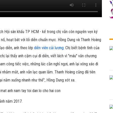
ch Hội sân khấu TP HCM - kể trong chị vẫn còn nguyên vẹn ký
g nổ, hoạt bát với lối diễn chuẩn mực. Hồng Dung và Thanh Hoàng
đạo diễn, anh theo lớp
diễn viên cải lương
. Chị biết bệnh tình của
chị lại thấy anh cặm cụi đi diễn, viết lách vì "máu" văn chương
ham công tiếc việc, những lúc cần nghỉ ngơi, anh lại xông xáo đi
 khi nhắm mắt, anh vẫn lạc quan lắm. Thanh Hoàng cũng đã tiên
lại nằm xuống nhanh như thế", Hồng Dung xót xa.
 ảnh năm 2017.