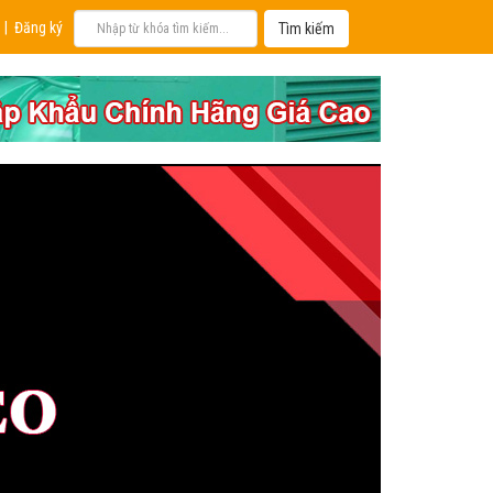
|
Đăng ký