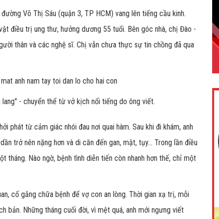
đường Võ Thị Sáu (quận 3, TP HCM) vang lên tiếng cầu kinh.
vật điều trị ung thư, hưởng dương 55 tuổi. Bên góc nhà, chị Đào -
người thân và các nghệ sĩ. Chị vẫn chưa thực sự tin chồng đã qua
ang" - chuyển thể từ vở kịch nổi tiếng do ông viết.
i phát từ cảm giác nhói đau nơi quai hàm. Sau khi đi khám, anh
ần trở nên nặng hơn và di căn đến gan, mật, tụy... Trong lần điều
ột tháng. Nào ngờ, bệnh tình diễn tiến còn nhanh hơn thế, chỉ một
an, cố gắng chữa bệnh để vợ con an lòng. Thời gian xạ trị, mỗi
ịch bản. Những tháng cuối đời, vì mệt quá, anh mới ngưng viết