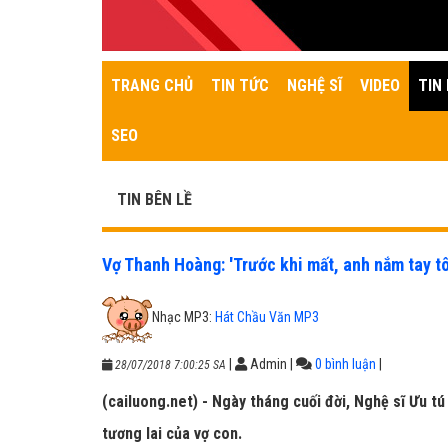
TRANG CHỦ
TIN TỨC
NGHỆ SĨ
VIDEO
TIN 
SEO
TIN BÊN LỀ
Vợ Thanh Hoàng: 'Trước khi mất, anh nắm tay tôi
Nhạc MP3:
Hát Chầu Văn MP3
|
Admin
|
0 bình luận
|
28/07/2018 7:00:25 SA
(cailuong.net) - Ngày tháng cuối đời, Nghệ sĩ Ưu tú
tương lai của vợ con.