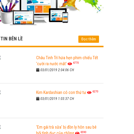
TIN BÊN LỀ
Đọc thêm
Châu Tinh Trì hứa hẹn phim chiếu Tết
6770
'cười ra nước mắt'
03/01/2019 2:04:06 CH
6270
Kim Kardashian có con thứ tư
03/01/2019 1:03:37 CH
'Em gái trà sữa' bị đồn ly hôn sau bê
6590
bối tình dục của chồng