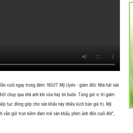
 lần cuối ngay trong đêm. NSƯT Mỹ Uyên - giám đốc Nhà hát sân
ốt chạy qua nhà anh khi vừa hay tin buồn. Từng giữ vị trí giám
iếp tục đóng góp cho sân khấu này nhiều kịch bản giá trị. Mỹ
nh vẫn giữ trọn niềm đam mê sân khấu, phim ảnh đến cuối đời",