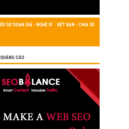
IỂU SỬ SOẠN GIẢ - NGHỆ SĨ
KẾT BẠN - CHIA SẺ
QUẢNG CÁO