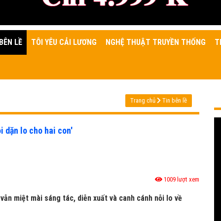
BÊN LỀ
TÔI YÊU CẢI LƯƠNG
NGHỆ THUẬT TRUYỀN THỐNG
T
Trang chủ
Tin bên lề
 dặn lo cho hai con'
1009 lượt xem
 vẫn miệt mài sáng tác, diễn xuất và canh cánh nỗi lo về