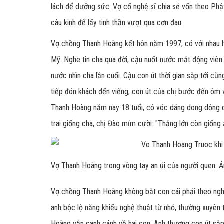
lách để dưỡng sức. Vợ cố nghệ sĩ chia sẻ vốn theo Phật 
câu kinh để lấy tinh thần vượt qua cơn đau.
Vợ chồng Thanh Hoàng kết hôn năm 1997, có với nhau ha
Mỹ. Nghe tin cha qua đời, cậu nuốt nước mắt động viên 
nước nhìn cha lần cuối. Cậu con út thời gian sắp tới c
tiếp đón khách đến viếng, con út của chị bước đến ôm v
Thanh Hoàng năm nay 18 tuổi, có vóc dáng dong dỏng c
trai giống cha, chị Đào mỉm cười: "Thằng lớn còn giống 
Vợ Thanh Hoàng trong vòng tay an ủi của người quen. 
Vợ chồng Thanh Hoàng không bắt con cái phải theo ngh
anh bộc lộ năng khiếu nghệ thuật từ nhỏ, thường xuyên 
Hoàng vẫn canh cánh về hai con. Anh thương con út sắp