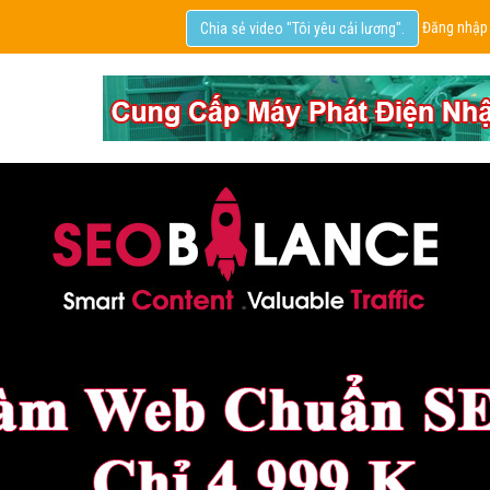
Đăng nhập
Chia sẻ video "Tôi yêu cải lương".