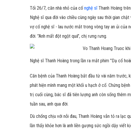
Tối 26/7, căn nhà nhỏ của cố
nghệ sĩ
Thanh Hoàng trên 
Nghệ sĩ qua đời vào chiều cùng ngày sau thời gian chật 
vợ cố nghệ sĩ - lau nước mắt trong vòng tay an ủi của 
đời. "Anh mất đột ngột quá", chị rưng rưng.
Nghệ sĩ Thanh Hoàng trong lần ra mắt phim "Dạ cổ hoài l
Căn bệnh của Thanh Hoàng bắt đầu từ vài năm trước, khở
phát hiện mình mang một khối u hạch ở cổ. Chứng bệnh d
trị cuối cùng, bác sĩ đã tiên lượng anh còn sống thêm m
tuần sau, anh qua đời.
Dù chống chịu với nỗi đau, Thanh Hoàng vẫn tỏ ra lạc qu
lần thấy khỏe hơn là anh liền gượng sức ngồi dậy viết k