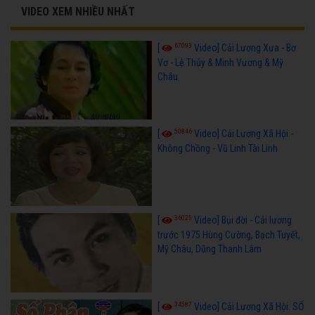
VIDEO XEM NHIỀU NHẤT
67093
[
Video] Cải Lương Xưa - Bơ
Vơ - Lệ Thủy & Minh Vương & Mỹ
Châu
50846
[
Video] Cải Lương Xã Hội -
Không Chồng - Vũ Linh Tài Linh
36025
[
Video] Bụi đời - Cải lương
trước 1975 Hùng Cường, Bạch Tuyết,
Mỹ Châu, Dũng Thanh Lâm
34587
[
Video] Cải Lương Xã Hội: SỐ