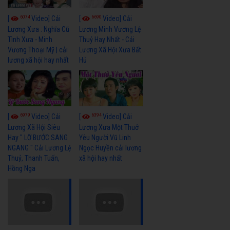
6074
6690
[
Video] Cải
[
Video] Cải
Lương Xưa : Nghĩa Cũ
Lương Minh Vương Lệ
Tình Xưa - Minh
Thuỷ Hay Nhất - Cải
Vương Thoại Mỹ | cải
Lương Xã Hội Xưa Bất
lương xã hội hay nhất
Hủ
6979
6394
[
Video] Cải
[
Video] Cải
Lương Xã Hội Siêu
Lương Xưa Một Thuở
Hay " LỠ BƯỚC SANG
Yêu Người Vũ Linh
NGANG " Cải Lương Lệ
Ngọc Huyền cải lương
Thuỷ, Thanh Tuấn,
xã hội hay nhất
Hồng Nga