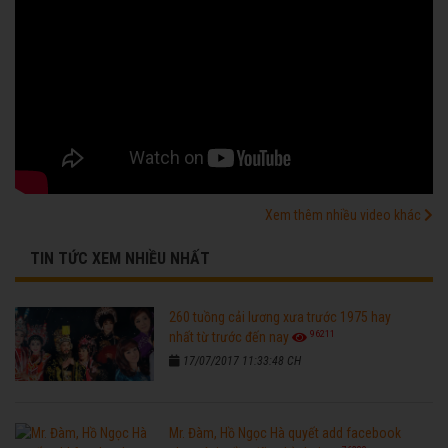
Xem thêm nhiều video khác
TIN TỨC XEM NHIỀU NHẤT
260 tuồng cải lương xưa trước 1975 hay
96211
nhất từ trước đến nay
17/07/2017 11:33:48 CH
Mr. Đàm, Hồ Ngọc Hà quyết add facebook