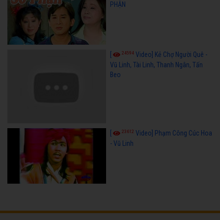
PHẬN
24594
[
Video] Kẻ Chợ Người Quê -
Vũ Linh, Tài Linh, Thanh Ngân, Tấn
Beo
23612
[
Video] Phạm Công Cúc Hoa
- Vũ Linh