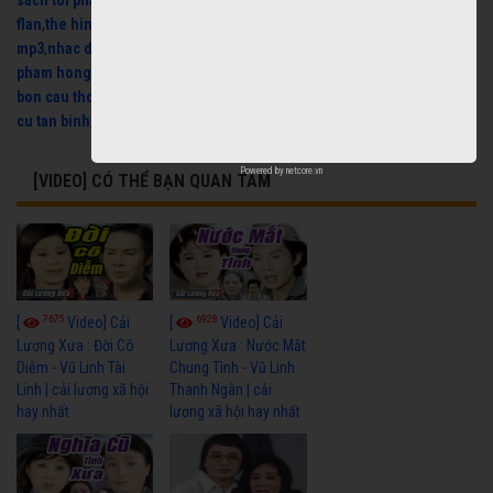
sach toi pham hoc
,
trich doan cai luong
,
thu mua may lanh cu
,
kem
flan
,
the hinh
,
nhac que huong mp3
,
nhac han mp3
,
nhac dance
mp3
,
nhac dance remix
,
nhac cho ba bau
,
nhac dong que mp3
,
nhac xua
pham hong que
,
thu mua may phat dien
,
thu mua laptop cu
,
sua nap
bon cau thong minh
,
sua bon cau thong minh
,
may lanh cu
,
thu mua do
cu tan binh
,
laptop cu
Powered by
netcore.vn
[VIDEO] CÓ THỂ BẠN QUAN TÂM
7675
6928
[
Video] Cải
[
Video] Cải
Lương Xưa : Đời Cô
Lương Xưa : Nước Mắt
Diễm - Vũ Linh Tài
Chung Tình - Vũ Linh
Linh | cải lương xã hội
Thanh Ngân | cải
hay nhất
lương xã hội hay nhất