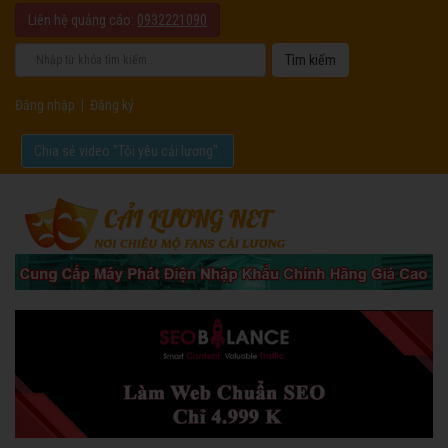
Liên hệ quảng cáo:
0932221090
Đăng nhập
|
Đăng ký
Chia sẻ video "Tôi yêu cải lương".