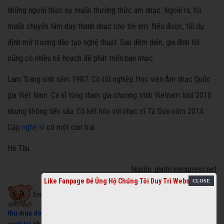
những người thực sự muốn thưởng thức âm nhạc. Ngoài ra, tôi
muốn chuyên tâm dạy thanh nhạc cho trẻ em. Nếu được, tôi dự
định mở trường đào tạo nghệ thuật. Sau đêm diễn, gia đình tôi
cũng có nhiều kế hoạch để phát triển ban nhạc.
Lam Trang sinh năm 1987. Cô tốt nghiệp Học viện Âm nhạc Quốc
gia Việt Nam. Ca sĩ từng tham gia chương trình Vietnam Idol 2010
nhưng không tiến sâu. Cô kết hôn với nhạc sĩ Tú Dưa năm 2014.
Cặp
nghệ sĩ
có một con trai.
Hà Thu
Nguồn: giaitri.vnexpress.net
Like Fanpage Để Ủng Hộ Chúng Tôi Duy Trì Website
Xem cải lương miễn phí:
cai luong
,
thu mua xe nuoc mia cu
,
thu mua do cu
,
may phat dien cu
,
Hát Chầu Văn
,
máy phát điện 3 pha
,