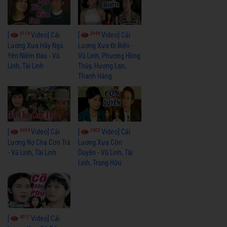
4114
3966
[
Video] Cải
[
Video] Cải
Lương Xưa Hãy Ngủ
Lương Xưa Đi Biển -
Yên Niềm Đau - Vũ
Vũ Linh, Phương Hồng
Linh, Tài Linh
Thủy, Hương Lan,
Thanh Hằng
4434
3602
[
Video] Cải
[
Video] Cải
Lương Nợ Cha Con Trả
Lương Xưa Còn
- Vũ Linh, Tài Linh
Duyên - Vũ Linh, Tài
Linh, Trọng Hữu
4017
[
Video] Cải