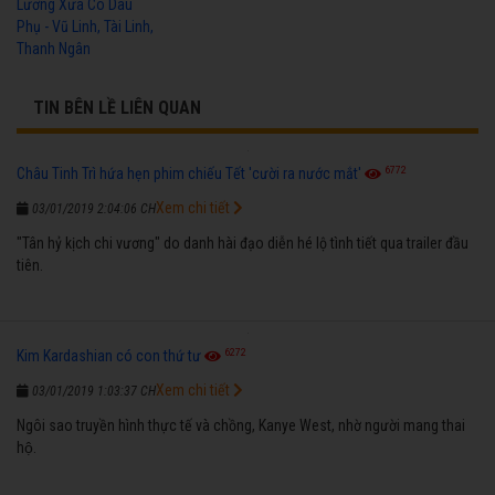
Lương Xưa Cô Dâu
Phụ - Vũ Linh, Tài Linh,
Thanh Ngân
TIN BÊN LỀ LIÊN QUAN
6772
Châu Tinh Trì hứa hẹn phim chiếu Tết 'cười ra nước mắt'
Xem chi tiết
03/01/2019 2:04:06 CH
"Tân hỷ kịch chi vương" do danh hài đạo diễn hé lộ tình tiết qua trailer đầu
tiên.
6272
Kim Kardashian có con thứ tư
Xem chi tiết
03/01/2019 1:03:37 CH
Ngôi sao truyền hình thực tế và chồng, Kanye West, nhờ người mang thai
hộ.