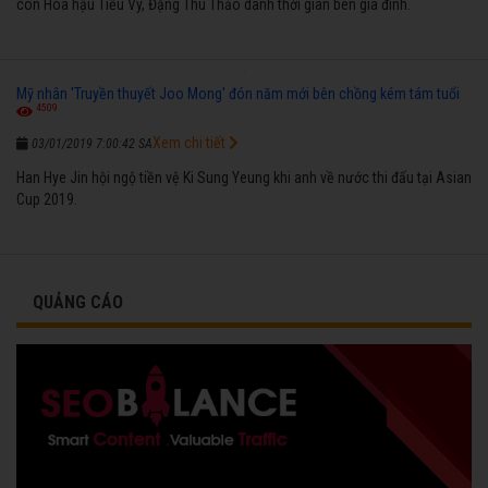
còn Hoa hậu Tiểu Vy, Đặng Thu Thảo dành thời gian bên gia đình.
Mỹ nhân 'Truyền thuyết Joo Mong' đón năm mới bên chồng kém tám tuổi
4509
Xem chi tiết
03/01/2019 7:00:42 SA
Han Hye Jin hội ngộ tiền vệ Ki Sung Yeung khi anh về nước thi đấu tại Asian
Cup 2019.
QUẢNG CÁO