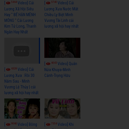
5464
5740
[
Video] Cải
[
Video] Cải
Lương Xã Hội Siêu
Lương Xưa Nước Mắt
Hay " BỂ HẬN MÊNH
Chiều Ly Biệt Minh
MÔNG " Cải Lương
Vương Tài Linh cải
Kim Tử Long, Thanh
lương xã hội hay nhất
Ngân Hay Nhất
6043
[
Video] Quán
6328
[
Video] Cải
Nửa Khuya-Minh
Cảnh-Trọng Hữu
Lương Xưa : Rồi 30
Năm Sau - Minh
Vương Lệ Thủy | cải
lương xã hội hay nhất
9060
7354
[
Video] Bông
[
Video] Khi