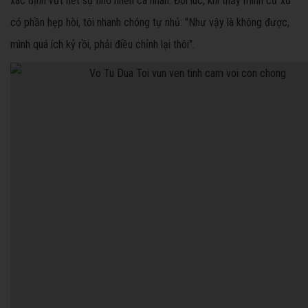
xác định vứt hết sự nhỏ nhen cá nhân. Đôi lúc, khi thấy mình cư xử
có phần hẹp hòi, tôi nhanh chóng tự nhủ: "Như vậy là không được,
mình quá ích kỷ rồi, phải điều chỉnh lại thôi".