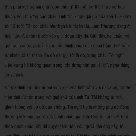
Bạn phải vứt bỏ hai chữ "con chồng" thì mới có thể thực sự hòa
thuận, yêu thương các cháu. Linh Nhi - con gái cả của anh Tú - kém
tôi 12 tuổi. Tôi coi cháu như bạn bè. Ngân Hà, Lam Phương đang ở
tuổi "teen", chớm bước vào giai đoạn dậy thì. Gần đây, hai cháu mới
gần gũi với tôi và bố. Tôi muốn chinh phục các cháu bằng tình cảm
tự nhiên, chân thành. Ba cô gái gọi tôi là cô, xưng cháu. Tôi nghĩ
việc xưng hô không quan trọng, chỉ đừng nên gọi là "dì", nghe đáng
sợ và xa lạ.
Để gia đình êm ấm, ngoài việc vun vén tình cảm với các con, tôi thể
hiện thái độ tôn trọng với quá khứ của anh Tú. Tôi không tò mò,
ghen tuông với vợ cũ của chồng. Tôi nghĩ họ là những phụ nữ đáng
thương vì không giữ được hạnh phúc gia đình. Còn tôi lại thiệt thòi
theo cách khác. Khi đã quyết tâm đến với người đàn ông này, tôi