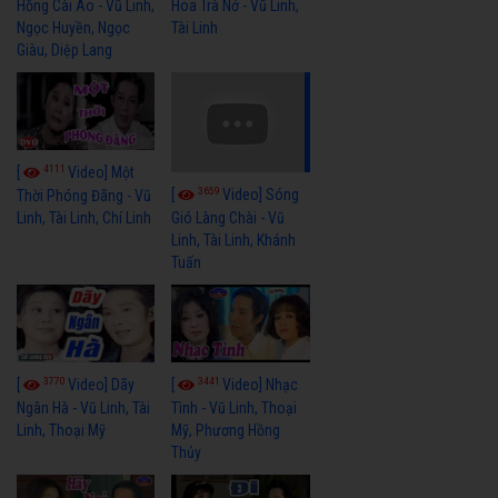
Hồng Cài Áo - Vũ Linh,
Hoa Trà Nở - Vũ Linh,
Ngọc Huyền, Ngọc
Tài Linh
Giàu, Diệp Lang
4111
[
Video] Một
3659
[
Video] Sóng
Thời Phóng Đãng - Vũ
Linh, Tài Linh, Chí Linh
Gió Làng Chài - Vũ
Linh, Tài Linh, Khánh
Tuấn
3770
3441
[
Video] Dãy
[
Video] Nhạc
Ngân Hà - Vũ Linh, Tài
Tình - Vũ Linh, Thoại
Linh, Thoại Mỹ
Mỹ, Phương Hồng
Thủy