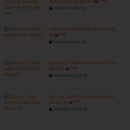
76309
nhau vì tin đồn đã nghỉ chơi
31/07/2017 5:03:06 CH
CON TRAI NS CHINH NHẪN VỀ CHỊU TANG
42983
BỐ
31/01/2016 1:08:47 CH
NỮ NGHỆ SĨ THANH HẰNG VỚI CUỘC SỐNG
32582
HIỆN NAY
18/05/2016 10:22:21 SA
Ngọc Lan - Thanh Bình chụp ảnh kỷ niệm
17828
thời hẹn hò
21/09/2017 11:02:37 SA