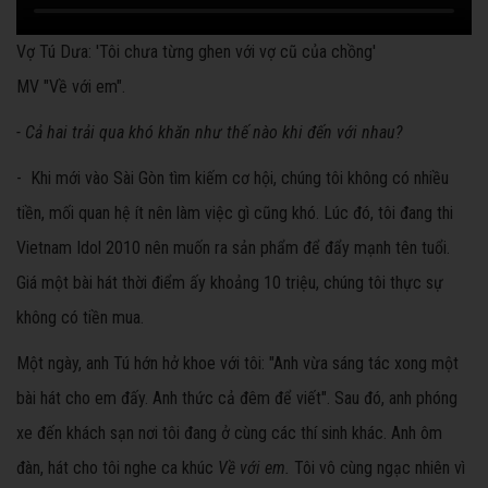
Vợ Tú Dưa: 'Tôi chưa từng ghen với vợ cũ của chồng'
MV "Về với em".
- Cả hai trải qua khó khăn như thế nào khi đến với nhau?
- Khi mới vào Sài Gòn tìm kiếm cơ hội, chúng tôi không có nhiều
tiền, mối quan hệ ít nên làm việc gì cũng khó. Lúc đó, tôi đang thi
Vietnam Idol 2010 nên muốn ra sản phẩm để đẩy mạnh tên tuổi.
Giá một bài hát thời điểm ấy khoảng 10 triệu, chúng tôi thực sự
không có tiền mua.
Một ngày, anh Tú hớn hở khoe với tôi: "Anh vừa sáng tác xong một
bài hát cho em đấy. Anh thức cả đêm để viết". Sau đó, anh phóng
xe đến khách sạn nơi tôi đang ở cùng các thí sinh khác. Anh ôm
đàn, hát cho tôi nghe ca khúc
Về với em.
Tôi vô cùng ngạc nhiên vì