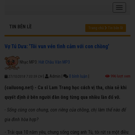
TIN BÊN LỀ
Trang chủ
Tin bên lề
Vợ Tú Dưa: 'Tôi vun vén tình cảm với con chồng'
Nhạc MP3:
Hát Chầu Văn MP3
|
Admin
|
0 bình luận
|
996 lượt xem
27/10/2018 7:03:59 CH
(cailuong.net) - Ca sĩ Lam Trang học cách vị tha, chia sẻ khi
quyết định ở bên người đàn ông từng qua nhiều lần đổ vỡ.
- Sống cùng con chung, con riêng của chồng, chị l
àm thế nào để
gia đình hòa hợp?
- Trải qua 10 năm yêu, chung sống cùng anh Tú, tôi rút ra một điều: