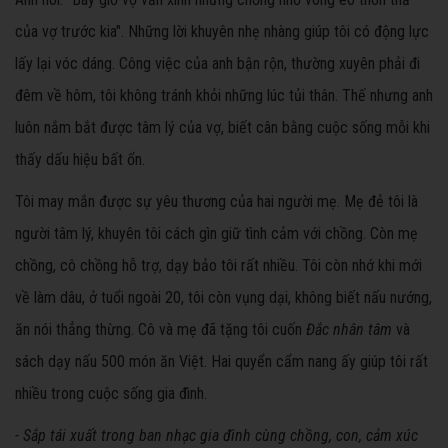
của vợ trước kia". Những lời khuyên nhẹ nhàng giúp tôi có động lực
lấy lại vóc dáng. Công việc của anh bận rộn, thường xuyên phải đi
đêm về hôm, tôi không tránh khỏi những lúc tủi thân. Thế nhưng anh
luôn nắm bắt được tâm lý của vợ, biết cân bằng cuộc sống mỗi khi
thấy dấu hiệu bất ổn.
Tôi may mắn được sự yêu thương của hai người mẹ. Mẹ đẻ tôi là
người tâm lý, khuyên tôi cách gìn giữ tình cảm với chồng. Còn mẹ
chồng, cô chồng hỗ trợ, dạy bảo tôi rất nhiều. Tôi còn nhớ khi mới
về làm dâu, ở tuổi ngoài 20, tôi còn vụng dại, không biết nấu nướng,
ăn nói thẳng thừng. Cô và mẹ đã tặng tôi cuốn
Đắc nhân tâm
và
sách dạy nấu 500 món ăn Việt. Hai quyển cẩm nang ấy giúp tôi rất
nhiều trong cuộc sống gia đình.
- Sắp tái xuất trong ban nhạc gia đình cùng chồng, con, cảm xúc