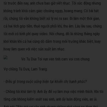
từ trước đến nay, anh chưa bao giờ viết nhạc. Tôi xúc động nhưng
không tránh khỏi cảm giác choáng ngợp, hoang mang. Có bài hát
rồi, chúng tôi vẫn không biết xử lý nó ra sao. Đi làm một thời gian,
cả hai tích góp tiền, thuê người phối khí, thu âm. Lâu lâu sau, chúng
tôi mới có kinh phí quay video. Nói chung, đó là những tháng ngày
khó khăn khi cả hai cùng dò dẫm trong môi trường khác biệt, loay
hoay làm quen với việc sản xuất âm nhạc.
Vợ chồng Tú Dưa, Lam Trang.
- Điều gì trong cuộc sống hiện tại khiến chị hạnh phúc?
- Chồng tôi khá tâm lý. Anh ấy để vợ làm mọi việc mình thích. Khi tôi
tăng cân không kiểm soát sau sinh, anh ấy luôn động viên, an ủi.
Anh nói: "Bây giờ vợ vẫn xinh nhưng chồng nhớ vòng eo thon thả