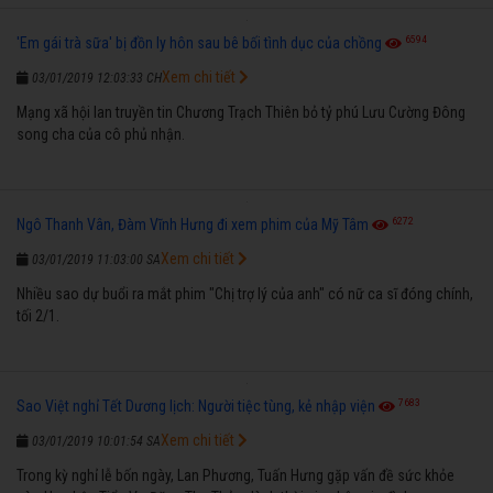
6594
'Em gái trà sữa' bị đồn ly hôn sau bê bối tình dục của chồng
Xem chi tiết
03/01/2019 12:03:33 CH
Mạng xã hội lan truyền tin Chương Trạch Thiên bỏ tỷ phú Lưu Cường Đông
song cha của cô phủ nhận.
6272
Ngô Thanh Vân, Đàm Vĩnh Hưng đi xem phim của Mỹ Tâm
Xem chi tiết
03/01/2019 11:03:00 SA
Nhiều sao dự buổi ra mắt phim "Chị trợ lý của anh" có nữ ca sĩ đóng chính,
tối 2/1.
7683
Sao Việt nghỉ Tết Dương lịch: Người tiệc tùng, kẻ nhập viện
Xem chi tiết
03/01/2019 10:01:54 SA
Trong kỳ nghỉ lễ bốn ngày, Lan Phương, Tuấn Hưng gặp vấn đề sức khỏe