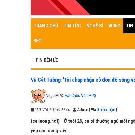
TRANG CHỦ
TIN TỨC
NGHỆ SĨ
VIDEO
TIN 
SEO
TIN BÊN LỀ
Vũ Cát Tường: 'Tôi chấp nhận cô đơn để sống v
Nhạc MP3:
Hát Chầu Văn MP3
|
Admin
|
0 bình luận
|
07/11/2018 11:01:52 SA
(cailuong.net) - Ở tuổi 26, ca sĩ thường ngủ mỗi ngà
yêu cho công việc.