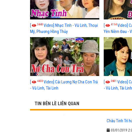
3440
4114
[
Video] Nhạc Tình - Vũ Linh, Thoại
[
Video] C
Mỹ, Phương Hồng Thủy
Yên Niềm Đau - Vũ
4433
3601
[
Video] Cải Lương Nợ Cha Con Trả
[
Video] C
- Vũ Linh, Tài Linh
- Vũ Linh, Tài Lin
TIN BÊN LỀ LIÊN QUAN
Châu Tinh Trì h
03/01/2019 2: