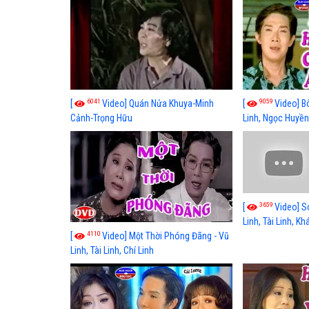
6041
9059
[
Video] Quán Nửa Khuya-Minh
[
Video] B
Cảnh-Trọng Hữu
Linh, Ngọc Huyền
3659
[
Video] S
Linh, Tài Linh, K
4110
[
Video] Một Thời Phóng Đãng - Vũ
Linh, Tài Linh, Chí Linh