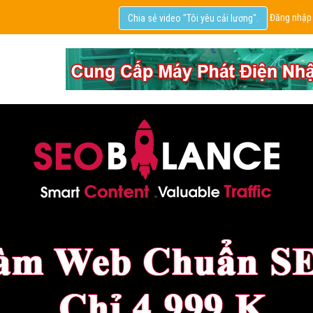
Đăng nhập
Chia sẻ video "Tôi yêu cải lương".