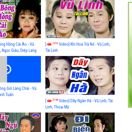
7352
ông Hồng Cài Áo - Vũ
[
Video] Khi Hoa Trà Nở - Vũ Linh,
, Ngọc Giàu, Diệp Lang
Tài Linh
óng Gió Làng Chài - Vũ
hánh Tuấn
3768
[
Video] Dãy Ngân Hà - Vũ Linh, Tài
Linh, Thoại Mỹ