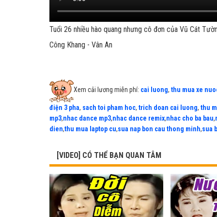
Tuổi 26 nhiều hào quang nhưng cô đơn của Vũ Cát Tư
Công Khang - Vân An
Xem cải lương miễn phí:
cai luong
,
thu mua xe nuo
điện 3 pha
,
sach toi pham hoc
,
trich doan cai luong
,
thu m
mp3
,
nhac dance mp3
,
nhac dance remix
,
nhac cho ba bau
,
dien
,
thu mua laptop cu
,
sua nap bon cau thong minh
,
sua 
[VIDEO] CÓ THỂ BẠN QUAN TÂM