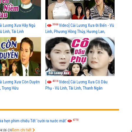
3966
ải Lương Xưa Hãy Ngủ
[
Video] Cải Lương Xưa Đi Biển - Vũ
 Linh, Tài Linh
Linh, Phương Hồng Thủy, Hương Lan,
Thanh Hằng
4016
ải Lương Xưa Còn Duyên
[
Video] Cải Lương Xưa Cô Dâu
h, Trọng Hữu
Phụ - Vũ Linh, Tài Linh, Thanh Ngân
6770
ứa hẹn phim chiếu Tết 'cười ra nước mắt'
Xem chi tiết
04:06 CH