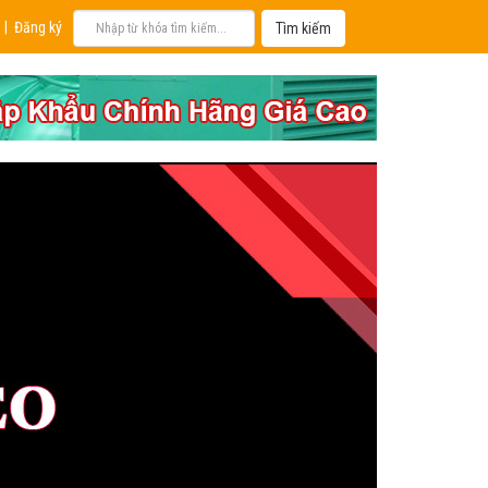
|
Đăng ký