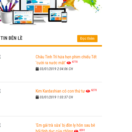
TIN BÊN LỀ
Đọc thêm
Châu Tinh Trì hứa hẹn phim chiếu Tết
6770
'cười ra nước mắt'
03/01/2019 2:04:06 CH
6270
Kim Kardashian có con thứ tư
03/01/2019 1:03:37 CH
'Em gái trà sữa' bị đồn ly hôn sau bê
6591
bối tình dục của chồng