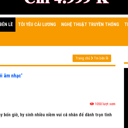
BÊN LỀ
TÔI YÊU CẢI LƯƠNG
NGHỆ THUẬT TRUYỀN THỐNG
T
Trang chủ
Tin bên lề
ới âm nhạc'
1050 lượt xem
y bốn giờ, hy sinh nhiều niềm vui cá nhân để dành trọn tình