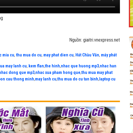
ờng
Like Fanpage Để Ủng Hộ Chúng Tôi Duy Trì Website
Nguồn: giaitri.vnexpress.net
c mia cu
,
thu mua do cu
,
may phat dien cu
,
Hát Chầu Văn
,
máy phát
ua may lanh cu
,
kem flan
,
the hinh
,
nhac que huong mp3
,
nhac han
nhac dong que mp3
,
nhac xua pham hong que
,
thu mua may phat
bon cau thong minh
,
may lanh cu
,
thu mua do cu tan binh
,
laptop cu
Powered by
netcore.vn