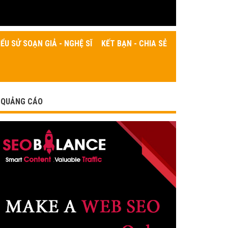
IỂU SỬ SOẠN GIẢ - NGHỆ SĨ
KẾT BẠN - CHIA SẺ
QUẢNG CÁO