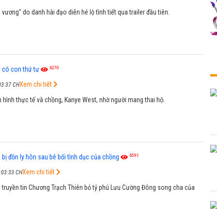
 vương" do danh hài đạo diễn hé lộ tình tiết qua trailer đầu tiên.
6270
có con thứ tư
Xem chi tiết
03:37 CH
 hình thực tế và chồng, Kanye West, nhờ người mang thai hộ.
6591
' bị đồn ly hôn sau bê bối tình dục của chồng
Xem chi tiết
:03:33 CH
n truyền tin Chương Trạch Thiên bỏ tỷ phú Lưu Cường Đông song cha của