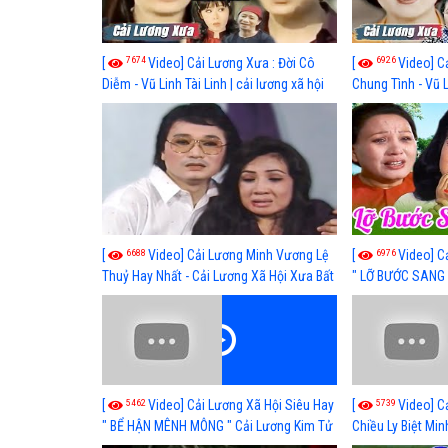
7674
6926
[
Video] Cải Lương Xưa : Đời Cô
[
Video] C
Diễm - Vũ Linh Tài Linh | cải lương xã hội
Chung Tình - Vũ 
hay nhất
lương xã hội hay
6688
6976
[
Video] Cải Lương Minh Vương Lệ
[
Video] C
Thuỷ Hay Nhất - Cải Lương Xã Hội Xưa Bất
" LỠ BƯỚC SANG 
Hủ
Thuỷ, Thanh Tuấ
5462
5739
[
Video] Cải Lương Xã Hội Siêu Hay
[
Video] C
" BỂ HẬN MÊNH MÔNG " Cải Lương Kim Tử
Chiều Ly Biệt Min
Long, Thanh Ngân Hay Nhất
lương xã hội hay