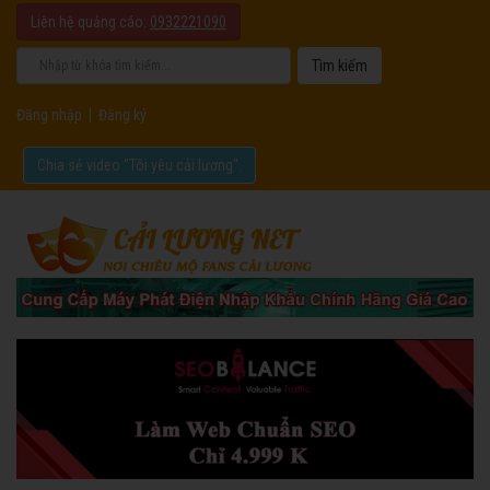
Liên hệ quảng cáo:
0932221090
Đăng nhập
|
Đăng ký
Chia sẻ video "Tôi yêu cải lương".