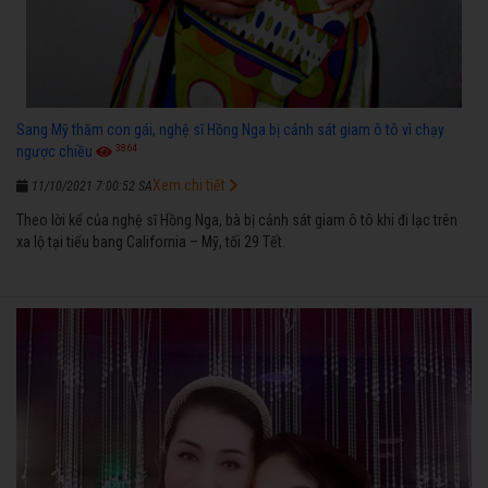
Sang Mỹ thăm con gái, nghệ sĩ Hồng Nga bị cảnh sát giam ô tô vì chạy
3864
ngược chiều
Xem chi tiết
11/10/2021 7:00:52 SA
Theo lời kể của nghệ sĩ Hồng Nga, bà bị cảnh sát giam ô tô khi đi lạc trên
xa lộ tại tiểu bang California – Mỹ, tối 29 Tết.