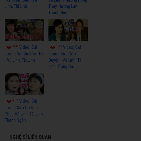
Yên Niềm Đau - Vũ
Vũ Linh, Phương Hồng
Linh, Tài Linh
Thủy, Hương Lan,
Thanh Hằng
4432
3599
[
Video] Cải
[
Video] Cải
Lương Nợ Cha Con Trả
Lương Xưa Còn
- Vũ Linh, Tài Linh
Duyên - Vũ Linh, Tài
Linh, Trọng Hữu
4015
[
Video] Cải
Lương Xưa Cô Dâu
Phụ - Vũ Linh, Tài Linh,
Thanh Ngân
NGHỆ SĨ LIÊN QUAN