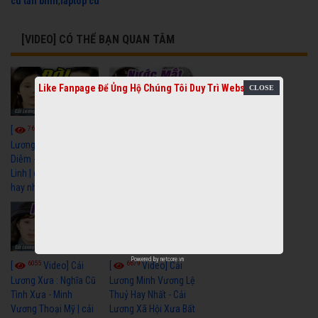
cu tan binh
,
laptop cu
[VIDEO] CÓ THỂ BẠN QUAN TÂM
Like Fanpage Để Ủng Hộ Chúng Tôi Duy Trì Website
7665
6918
[
Video] Cải
[
Video] Cải
Lương Xưa : Đời Cô
Lương Xưa : Nước Mắt
Diễm - Vũ Linh Tài
Chung Tình - Vũ Linh
Linh | cải lương xã hội
Thanh Ngân | cải
hay nhất
lương xã hội hay nhất
Powered by
netcore.vn
6055
6679
[
Video] Cải
[
Video] Cải
Lương Xưa : Nghĩa Cũ
Lương Minh Vương Lệ
Tình Xưa - Minh
Thuỷ Hay Nhất - Cải
Vương Thoại Mỹ | cải
Lương Xã Hội Xưa Bất