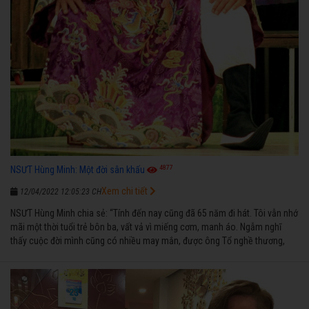
4877
NSƯT Hùng Minh: Một đời sân khấu
Xem chi tiết
12/04/2022 12:05:23 CH
NSƯT Hùng Minh chia sẻ: “Tính đến nay cũng đã 65 năm đi hát. Tôi vẫn nhớ
mãi một thời tuổi trẻ bôn ba, vất vả vì miếng cơm, manh áo. Ngẫm nghĩ
thấy cuộc đời mình cũng có nhiều may mắn, được ông Tổ nghề thương,
nên từ một cậu bé nghèo chẳng biết hát xướng là gì, trong dòng đời xuôi
ngược nhận được những cơ may để từng bước thành danh với nghiệp ca
diễn”.