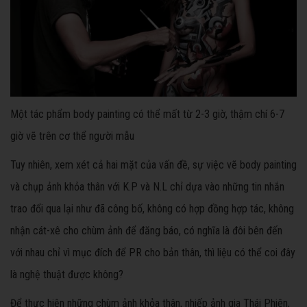
Một tác phẩm body painting có thể mất từ 2-3 giờ, thậm chí 6-7
giờ vẽ trên cơ thể người mẫu
Tuy nhiên, xem xét cả hai mặt của vấn đề, sự việc vẽ body painting
và chụp ảnh khỏa thân với K.P và N.L chỉ dựa vào những tin nhắn
trao đổi qua lại như đã công bố, không có hợp đồng hợp tác, không
nhận cát-xê cho chùm ảnh để đăng báo, có nghĩa là đôi bên đến
với nhau chỉ vì mục đích để PR cho bản thân, thì liệu có thể coi đây
là nghệ thuật được không?
Để thực hiện những chùm ảnh khỏa thân, nhiếp ảnh gia Thái Phiên,