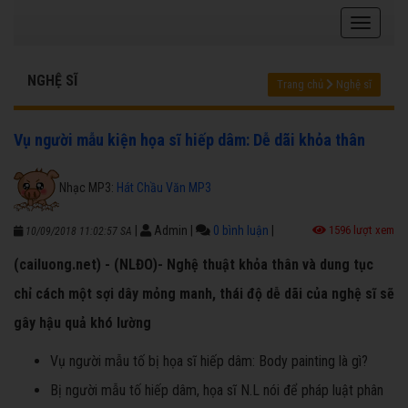
NGHỆ SĨ
Trang chủ
Nghệ sĩ
Vụ người mẫu kiện họa sĩ hiếp dâm: Dễ dãi khỏa thân
Nhạc MP3:
Hát Chầu Văn MP3
|
Admin
|
0 bình luận
|
1596 lượt xem
10/09/2018 11:02:57 SA
(cailuong.net) - (NLĐO)- Nghệ thuật khỏa thân và dung tục
chỉ cách một sợi dây mỏng manh, thái độ dễ dãi của nghệ sĩ sẽ
gây hậu quả khó lường
Vụ người mẫu tố bị họa sĩ hiếp dâm: Body painting là gì?
Bị người mẫu tố hiếp dâm, họa sĩ N.L nói để pháp luật phân