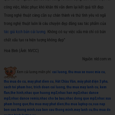
công việc, khắc phục khó khăn thì vẫn đem lại kết quả tốt đẹp.
Trong nghệ thuật càng cần sự chân thành và thứ tình yêu vô ngã
trong nghệ thuật luôn là câu chuyện đẹp đằng sau tác phẩm của
tác giả kịch bản cải lương
. Không có sự việc xấu mà chỉ có bản
chất xấu tạo ra hiện tượng không đẹp"
Hoà Bình (Ảnh: NVCC)
Nguồn: nld.com.vn
Xem cải lương miễn phí:
cai luong
,
thu mua xe nuoc mia cu
,
thu mua do cu
,
may phat dien cu
,
Hát Chầu Văn
,
máy phát điện 3 pha
,
sach toi pham hoc
,
trich doan cai luong
,
thu mua may lanh cu
,
kem
flan
,
the hinh
,
nhac que huong mp3
,
nhac han mp3
,
nhac dance
mp3
,
nhac dance remix
,
nhac cho ba bau
,
nhac dong que mp3
,
nhac xua
pham hong que
,
thu mua may phat dien
,
thu mua laptop cu
,
sua nap
bon cau thong minh
,
sua bon cau thong minh
,
may lanh cu
,
thu mua do