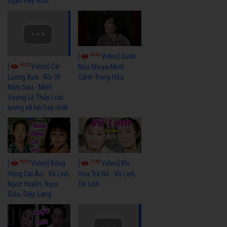
Ngân Hay Nhất
6038
[
Video] Quán
6322
[
Video] Cải
Nửa Khuya-Minh
Cảnh-Trọng Hữu
Lương Xưa : Rồi 30
Năm Sau - Minh
Vương Lệ Thủy | cải
lương xã hội hay nhất
9055
7349
[
Video] Bông
[
Video] Khi
Hồng Cài Áo - Vũ Linh,
Hoa Trà Nở - Vũ Linh,
Ngọc Huyền, Ngọc
Tài Linh
Giàu, Diệp Lang