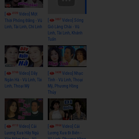
4109
[
Video] Một
3657
[
Video] Sóng
Thời Phóng Đãng - Vũ
Linh, Tài Linh, Chí Linh
Gió Làng Chài - Vũ
Linh, Tài Linh, Khánh
Tuấn
3766
3438
[
Video] Dãy
[
Video] Nhạc
Ngân Hà - Vũ Linh, Tài
Tình - Vũ Linh, Thoại
Linh, Thoại Mỹ
Mỹ, Phương Hồng
Thủy
4113
3964
[
Video] Cải
[
Video] Cải
Lương Xưa Hãy Ngủ
Lương Xưa Đi Biển -