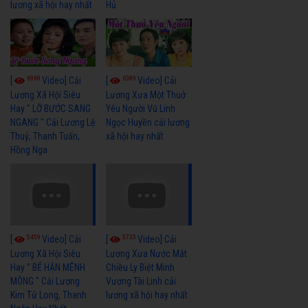
lương xã hội hay nhất
Hủ
6969
6389
[
Video] Cải
[
Video] Cải
Lương Xã Hội Siêu
Lương Xưa Một Thuở
Hay " LỠ BƯỚC SANG
Yêu Người Vũ Linh
NGANG " Cải Lương Lệ
Ngọc Huyền cải lương
Thuỷ, Thanh Tuấn,
xã hội hay nhất
Hồng Nga
5459
5733
[
Video] Cải
[
Video] Cải
Lương Xã Hội Siêu
Lương Xưa Nước Mắt
Hay " BỂ HẬN MÊNH
Chiều Ly Biệt Minh
MÔNG " Cải Lương
Vương Tài Linh cải
Kim Tử Long, Thanh
lương xã hội hay nhất