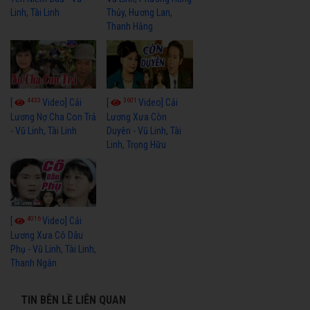
Linh, Tài Linh
Thủy, Hương Lan,
Thanh Hằng
4433
3601
[
Video] Cải
[
Video] Cải
Lương Nợ Cha Con Trả
Lương Xưa Còn
- Vũ Linh, Tài Linh
Duyên - Vũ Linh, Tài
Linh, Trọng Hữu
4016
[
Video] Cải
Lương Xưa Cô Dâu
Phụ - Vũ Linh, Tài Linh,
Thanh Ngân
TIN BÊN LỀ LIÊN QUAN