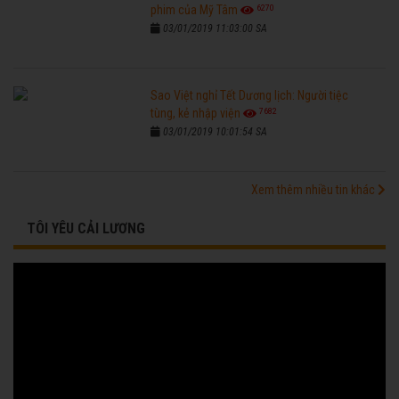
6270
phim của Mỹ Tâm
03/01/2019 11:03:00 SA
Sao Việt nghỉ Tết Dương lịch: Người tiệc
7682
tùng, kẻ nhập viện
03/01/2019 10:01:54 SA
Xem thêm nhiều tin khác
TÔI YÊU CẢI LƯƠNG