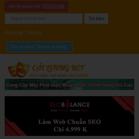
Liên hệ quảng cáo:
0932221090
Đăng nhập
|
Đăng ký
Chia sẻ video "Tôi yêu cải lương".