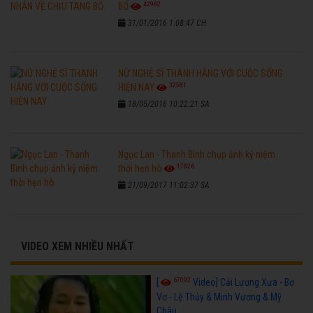
42982
BỐ
31/01/2016 1:08:47 CH
NỮ NGHỆ SĨ THANH HẰNG VỚI CUỘC SỐNG
32581
HIỆN NAY
18/05/2016 10:22:21 SA
Ngọc Lan - Thanh Bình chụp ảnh kỷ niệm
17826
thời hẹn hò
21/09/2017 11:02:37 SA
VIDEO XEM NHIỀU NHẤT
67092
[
Video] Cải Lương Xưa - Bơ
Vơ - Lệ Thủy & Minh Vương & Mỹ
Châu