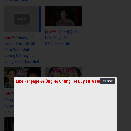
6041
[
Video] Quán
6327
[
Video] Cải
Nửa Khuya-Minh
Cảnh-Trọng Hữu
Lương Xưa : Rồi 30
Năm Sau - Minh
Vương Lệ Thủy | cải
lương xã hội hay nhất
Like Fanpage Để Ủng Hộ Chúng Tôi Duy Trì Website
9059
7352
[
Video] Bông
[
Video] Khi
Hồng Cài Áo - Vũ Linh,
Hoa Trà Nở - Vũ Linh,
Ngọc Huyền, Ngọc
Tài Linh
Giàu, Diệp Lang