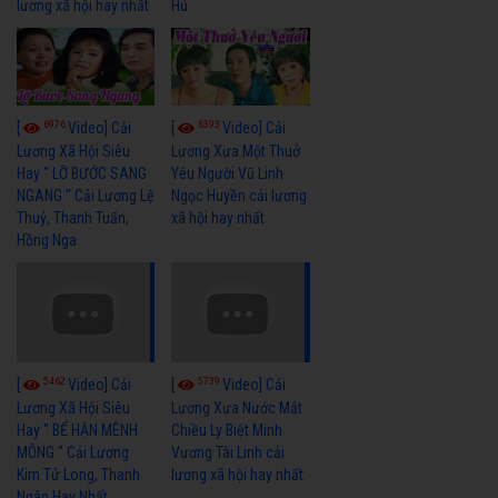
lương xã hội hay nhất
Hủ
6976
6393
[
Video] Cải
[
Video] Cải
Lương Xã Hội Siêu
Lương Xưa Một Thuở
Hay " LỠ BƯỚC SANG
Yêu Người Vũ Linh
NGANG " Cải Lương Lệ
Ngọc Huyền cải lương
Thuỷ, Thanh Tuấn,
xã hội hay nhất
Hồng Nga
5462
5739
[
Video] Cải
[
Video] Cải
Lương Xã Hội Siêu
Lương Xưa Nước Mắt
Hay " BỂ HẬN MÊNH
Chiều Ly Biệt Minh
MÔNG " Cải Lương
Vương Tài Linh cải
Kim Tử Long, Thanh
lương xã hội hay nhất
Ngân Hay Nhất