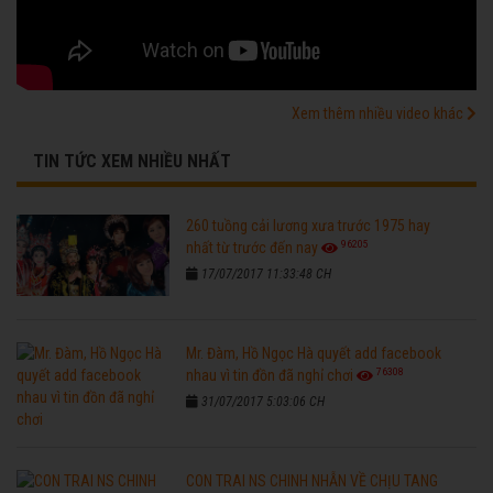
Xem thêm nhiều video khác
TIN TỨC XEM NHIỀU NHẤT
260 tuồng cải lương xưa trước 1975 hay
96205
nhất từ trước đến nay
17/07/2017 11:33:48 CH
Mr. Đàm, Hồ Ngọc Hà quyết add facebook
76308
nhau vì tin đồn đã nghỉ chơi
31/07/2017 5:03:06 CH
CON TRAI NS CHINH NHẪN VỀ CHỊU TANG