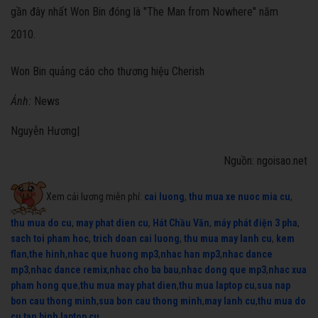
gần đây nhất Won Bin đóng là "The Man from Nowhere" năm
2010.
Won Bin quảng cáo cho thương hiệu Cherish
Ảnh:
News
Nguyễn Hương|
Nguồn: ngoisao.net
Xem cải lương miễn phí:
cai luong
,
thu mua xe nuoc mia cu
,
thu mua do cu
,
may phat dien cu
,
Hát Chầu Văn
,
máy phát điện 3 pha
,
sach toi pham hoc
,
trich doan cai luong
,
thu mua may lanh cu
,
kem
flan
,
the hinh
,
nhac que huong mp3
,
nhac han mp3
,
nhac dance
mp3
,
nhac dance remix
,
nhac cho ba bau
,
nhac dong que mp3
,
nhac xua
pham hong que
,
thu mua may phat dien
,
thu mua laptop cu
,
sua nap
bon cau thong minh
,
sua bon cau thong minh
,
may lanh cu
,
thu mua do
cu tan binh
,
laptop cu