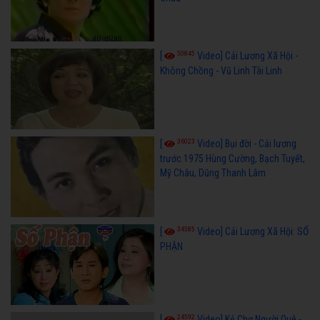
50845
[
Video] Cải Lương Xã Hội -
Không Chồng - Vũ Linh Tài Linh
36023
[
Video] Bụi đời - Cải lương
trước 1975 Hùng Cường, Bạch Tuyết,
Mỹ Châu, Dũng Thanh Lâm
34585
[
Video] Cải Lương Xã Hội: SỐ
PHẬN
24592
[
Video] Kẻ Chợ Người Quê -