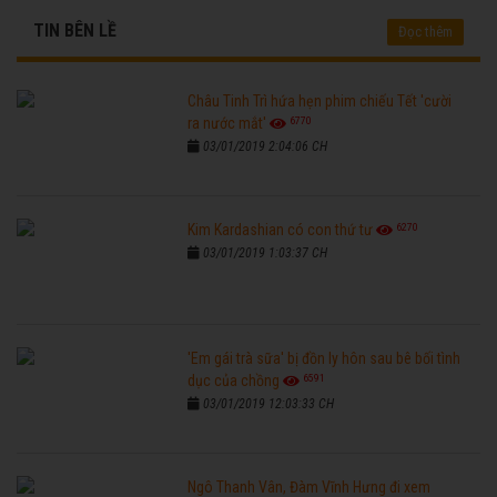
TIN BÊN LỀ
Đọc thêm
Châu Tinh Trì hứa hẹn phim chiếu Tết 'cười
6770
ra nước mắt'
03/01/2019 2:04:06 CH
6270
Kim Kardashian có con thứ tư
03/01/2019 1:03:37 CH
'Em gái trà sữa' bị đồn ly hôn sau bê bối tình
6591
dục của chồng
03/01/2019 12:03:33 CH
Ngô Thanh Vân, Đàm Vĩnh Hưng đi xem