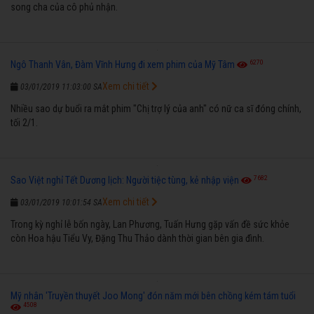
song cha của cô phủ nhận.
6270
Ngô Thanh Vân, Đàm Vĩnh Hưng đi xem phim của Mỹ Tâm
Xem chi tiết
03/01/2019 11:03:00 SA
Nhiều sao dự buổi ra mắt phim "Chị trợ lý của anh" có nữ ca sĩ đóng chính,
tối 2/1.
7682
Sao Việt nghỉ Tết Dương lịch: Người tiệc tùng, kẻ nhập viện
Xem chi tiết
03/01/2019 10:01:54 SA
Trong kỳ nghỉ lễ bốn ngày, Lan Phương, Tuấn Hưng gặp vấn đề sức khỏe
còn Hoa hậu Tiểu Vy, Đặng Thu Thảo dành thời gian bên gia đình.
Mỹ nhân 'Truyền thuyết Joo Mong' đón năm mới bên chồng kém tám tuổi
4508