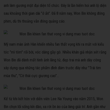
anh làm gương mặt đại diện tổ chức. Đây là lần hiếm hoi anh lộ diện
sau khoảng thời gian dài "ở ẩn". Đã 8 năm nay, Won Bin không đóng
phim, dù thi thoảng vẫn đóng quảng cáo.
Mỹ nam màn ảnh Hàn khiến nhiều fan thất vọng khi ra mắt với kiểu
tóc "mì tôm" rối bời, vóc dáng gầy gò. Nhiều khán giả nhận xét rằng
Won Bin đã đánh mất hình ảnh lãng tử, đẹp trai mà anh dày công
xây dựng qua những tác phẩm đình đám trước đây như "Trái tim
mùa thu", "Cờ thái cực giương cao"...
Kể từ khi kết hôn với diễn viên Lee Na Young vào năm 2015, Won
Bin chọn lối sống kín đáo, xa rời ồn ào của làng giải trí. Anh gần như