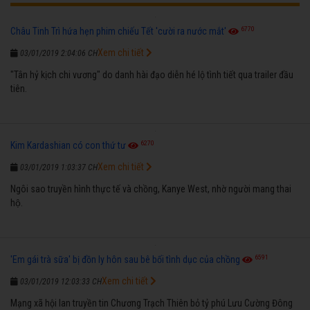
6770
Châu Tinh Trì hứa hẹn phim chiếu Tết 'cười ra nước mắt'
Xem chi tiết
03/01/2019 2:04:06 CH
"Tân hỷ kịch chi vương" do danh hài đạo diễn hé lộ tình tiết qua trailer đầu
tiên.
6270
Kim Kardashian có con thứ tư
Xem chi tiết
03/01/2019 1:03:37 CH
Ngôi sao truyền hình thực tế và chồng, Kanye West, nhờ người mang thai
hộ.
6591
'Em gái trà sữa' bị đồn ly hôn sau bê bối tình dục của chồng
Xem chi tiết
03/01/2019 12:03:33 CH
Mạng xã hội lan truyền tin Chương Trạch Thiên bỏ tỷ phú Lưu Cường Đông