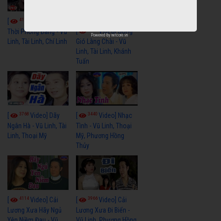
4110
[
Video] Một
3659
[
Video] Sóng
Thời Phóng Đãng - Vũ
Powered by
netcore.vn
Linh, Tài Linh, Chí Linh
Gió Làng Chài - Vũ
Linh, Tài Linh, Khánh
Tuấn
3768
3440
[
Video] Dãy
[
Video] Nhạc
Ngân Hà - Vũ Linh, Tài
Tình - Vũ Linh, Thoại
Linh, Thoại Mỹ
Mỹ, Phương Hồng
Thủy
4114
3966
[
Video] Cải
[
Video] Cải
Lương Xưa Hãy Ngủ
Lương Xưa Đi Biển -
Yên Niềm Đau - Vũ
Vũ Linh, Phương Hồng