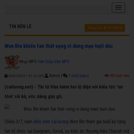
TIN BÊN LỀ
Trang chủ
Tin bên lề
Won Bin khiến fan thất vọng vì dung mạo tuột dốc
Nhạc MP3:
Hát Chầu Văn MP3
|
Admin
|
1 bình luận
|
933 lượt xem
04/07/2018 1:01:33 CH
(cailuong.net) - Tài tử Hàn hiếm hoi lộ diện với kiểu tóc 'mì
tôm' rối bù, vóc dáng gầy gò.
Chiều 3/7, nam
diễn viên cải lương
Won Bin tham gia buổi ký tặng
fan tổ chức tại Gangnam, Seoul, sự kiện do thương hiệu Cherish mà