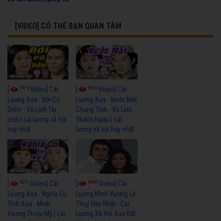
[VIDEO] CÓ THỂ BẠN QUAN TÂM
7674
6926
[
Video] Cải
[
Video] Cải
Lương Xưa : Đời Cô
Lương Xưa : Nước Mắt
Diễm - Vũ Linh Tài
Chung Tình - Vũ Linh
Linh | cải lương xã hội
Thanh Ngân | cải
hay nhất
lương xã hội hay nhất
6071
6688
[
Video] Cải
[
Video] Cải
Lương Xưa : Nghĩa Cũ
Lương Minh Vương Lệ
Tình Xưa - Minh
Thuỷ Hay Nhất - Cải
Vương Thoại Mỹ | cải
Lương Xã Hội Xưa Bất