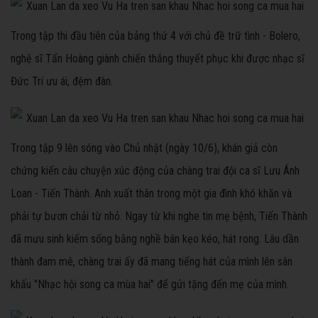
Trong tập thi đầu tiên của bảng thứ 4 với chủ đề trữ tình - Bolero,
nghệ sĩ Tấn Hoàng giành chiến thắng thuyết phục khi được nhạc sĩ
Đức Trí ưu ái, đệm đàn.
Trong tập 9 lên sóng vào Chủ nhật (ngày 10/6), khán giả còn
chứng kiến câu chuyện xúc động của chàng trai đội ca sĩ Lưu Ánh
Loan - Tiến Thành. Anh xuất thân trong một gia đình khó khăn và
phải tự bươn chải từ nhỏ. Ngay từ khi nghe tin mẹ bệnh, Tiến Thành
đã mưu sinh kiếm sống bằng nghề bán kẹo kéo, hát rong. Lâu dần
thành đam mê, chàng trai ấy đã mang tiếng hát của mình lên sân
khấu "Nhạc hội song ca mùa hai" để gửi tặng đến mẹ của mình.