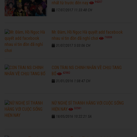
96207
nhất từ trước đến nay
17/07/2017 11:33:48 CH
Mr. Đàm, Hồ Ngọc Hà quyết add facebook
76308
nhau vì tin đồn đã nghỉ chơi
31/07/2017 5:03:06 CH
CON TRAI NS CHINH NHẪN VỀ CHỊU TANG
42982
BỐ
31/01/2016 1:08:47 CH
NỮ NGHỆ SĨ THANH HẰNG VỚI CUỘC SỐNG
32581
HIỆN NAY
18/05/2016 10:22:21 SA