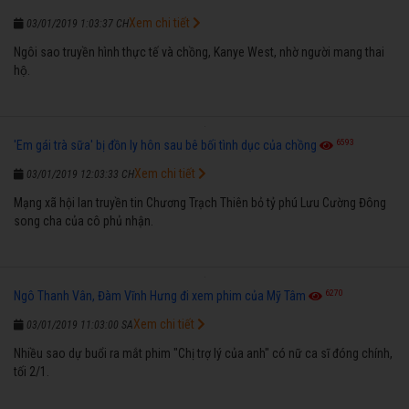
Xem chi tiết
03/01/2019 1:03:37 CH
Ngôi sao truyền hình thực tế và chồng, Kanye West, nhờ người mang thai
hộ.
6593
'Em gái trà sữa' bị đồn ly hôn sau bê bối tình dục của chồng
Xem chi tiết
03/01/2019 12:03:33 CH
Mạng xã hội lan truyền tin Chương Trạch Thiên bỏ tỷ phú Lưu Cường Đông
song cha của cô phủ nhận.
6270
Ngô Thanh Vân, Đàm Vĩnh Hưng đi xem phim của Mỹ Tâm
Xem chi tiết
03/01/2019 11:03:00 SA
Nhiều sao dự buổi ra mắt phim "Chị trợ lý của anh" có nữ ca sĩ đóng chính,
tối 2/1.