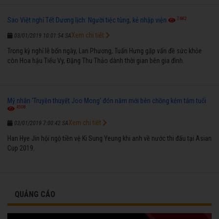
7682
Sao Việt nghỉ Tết Dương lịch: Người tiệc tùng, kẻ nhập viện
Xem chi tiết
03/01/2019 10:01:54 SA
Trong kỳ nghỉ lễ bốn ngày, Lan Phương, Tuấn Hưng gặp vấn đề sức khỏe
còn Hoa hậu Tiểu Vy, Đặng Thu Thảo dành thời gian bên gia đình.
Mỹ nhân 'Truyền thuyết Joo Mong' đón năm mới bên chồng kém tám tuổi
4508
Xem chi tiết
03/01/2019 7:00:42 SA
Han Hye Jin hội ngộ tiền vệ Ki Sung Yeung khi anh về nước thi đấu tại Asian
Cup 2019.
QUẢNG CÁO