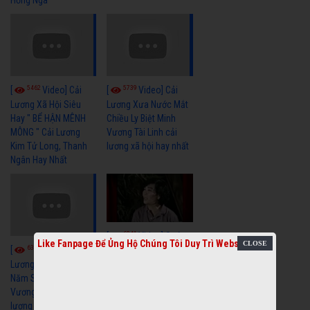
5462
5739
[
Video] Cải
[
Video] Cải
Lương Xã Hội Siêu
Lương Xưa Nước Mắt
Hay " BỂ HẬN MÊNH
Chiều Ly Biệt Minh
MÔNG " Cải Lương
Vương Tài Linh cải
Kim Tử Long, Thanh
lương xã hội hay nhất
Ngân Hay Nhất
6041
[
Video] Quán
Like Fanpage Để Ủng Hộ Chúng Tôi Duy Trì Website
6327
[
Video] Cải
Nửa Khuya-Minh
Cảnh-Trọng Hữu
Lương Xưa : Rồi 30
Năm Sau - Minh
Vương Lệ Thủy | cải
lương xã hội hay nhất