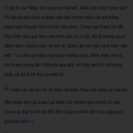
Ở tập 8 của "Nhạc hội song ca mùa hai", Xuân Lan từng "chọc quê"
Vũ Hà khi giới thiệu ca khúc gắn liền với tên tuổi của anh bằng
phiên bản
Chuyện tình cô bán mía ghim.
Trong tập 9 này, khi MC
Ngô Kiến Huy giới thiệu ban bình luận và ví cặp đôi là những người
điềm đạm, chững chạc và tinh tế, Xuân Lân bất ngờ vạch trần "đàn
anh": "Lúc em giới thiệu hai người chững chạc, điềm đạm, tinh tế,
chị hoang mang lắm! Bởi nhìn qua đây, chị thấy anh Vũ Hà không
phải, cái đó là kẻ thù của anh ấy".
Màn nhận xét của Xuân Lan khiến Vũ Hà bất ngờ và bối rối, anh
chưa kịp đáp trả thì hai MC đã cố gắng chấm dứt cuộc giằng co
giữa hai
nghệ sĩ
.