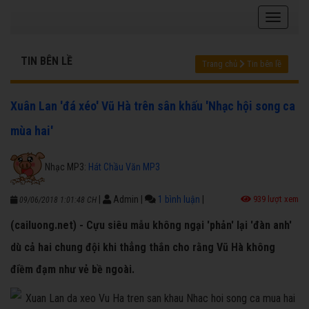
TIN BÊN LỀ
Trang chủ
Tin bên lề
Xuân Lan 'đá xéo' Vũ Hà trên sân khấu 'Nhạc hội song ca
mùa hai'
Nhạc MP3:
Hát Chầu Văn MP3
|
Admin
|
1 bình luận
|
939 lượt xem
09/06/2018 1:01:48 CH
(cailuong.net) - Cựu siêu mẫu không ngại 'phản' lại 'đàn anh'
dù cả hai chung đội khi thẳng thắn cho rằng Vũ Hà không
điềm đạm như vẻ bề ngoài.