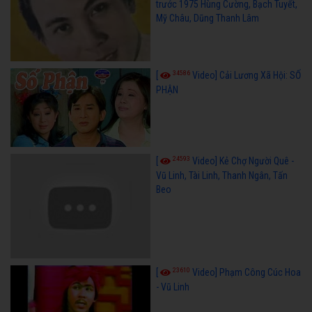
trước 1975 Hùng Cường, Bạch Tuyết,
Mỹ Châu, Dũng Thanh Lâm
34586
[
Video] Cải Lương Xã Hội: SỐ
PHẬN
24593
[
Video] Kẻ Chợ Người Quê -
Vũ Linh, Tài Linh, Thanh Ngân, Tấn
Beo
23610
[
Video] Phạm Công Cúc Hoa
- Vũ Linh