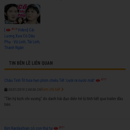
4016
[
Video] Cải
Lương Xưa Cô Dâu
Phụ - Vũ Linh, Tài Linh,
Thanh Ngân
TIN BÊN LỀ LIÊN QUAN
6771
Châu Tinh Trì hứa hẹn phim chiếu Tết 'cười ra nước mắt'
Xem chi tiết
03/01/2019 2:04:06 CH
"Tân hỷ kịch chi vương" do danh hài đạo diễn hé lộ tình tiết qua trailer đầu
tiên.
6271
Kim Kardashian có con thứ tư