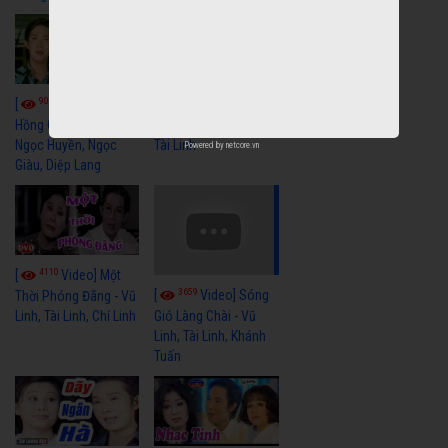
9059
7352
[
Video] Bông
[
Video] Khi
Hồng Cài Áo - Vũ Linh,
Hoa Trà Nở - Vũ Linh,
Ngọc Huyền, Ngọc
Tài Linh
Powered by
netcore.vn
Giàu, Diệp Lang
4110
[
Video] Một
3659
[
Video] Sóng
Thời Phóng Đãng - Vũ
Linh, Tài Linh, Chí Linh
Gió Làng Chài - Vũ
Linh, Tài Linh, Khánh
Tuấn