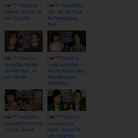
3770
3441
[
Video] Dãy
[
Video] Nhạc
Ngân Hà - Vũ Linh, Tài
Tình - Vũ Linh, Thoại
Linh, Thoại Mỹ
Mỹ, Phương Hồng
Thủy
4114
3966
[
Video] Cải
[
Video] Cải
Lương Xưa Hãy Ngủ
Lương Xưa Đi Biển -
Yên Niềm Đau - Vũ
Vũ Linh, Phương Hồng
Linh, Tài Linh
Thủy, Hương Lan,
Thanh Hằng
4433
3602
[
Video] Cải
[
Video] Cải
Lương Nợ Cha Con Trả
Lương Xưa Còn
- Vũ Linh, Tài Linh
Duyên - Vũ Linh, Tài
Linh, Trọng Hữu