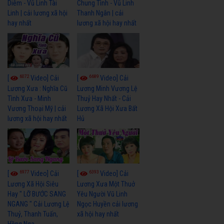
Diễm - Vũ Linh Tài
Chung Tình - Vũ Linh
Linh | cải lương xã hội
Thanh Ngân | cải
hay nhất
lương xã hội hay nhất
6072
6689
[
Video] Cải
[
Video] Cải
Lương Xưa : Nghĩa Cũ
Lương Minh Vương Lệ
Tình Xưa - Minh
Thuỷ Hay Nhất - Cải
Vương Thoại Mỹ | cải
Lương Xã Hội Xưa Bất
lương xã hội hay nhất
Hủ
6977
6393
[
Video] Cải
[
Video] Cải
Lương Xã Hội Siêu
Lương Xưa Một Thuở
Hay " LỠ BƯỚC SANG
Yêu Người Vũ Linh
NGANG " Cải Lương Lệ
Ngọc Huyền cải lương
Thuỷ, Thanh Tuấn,
xã hội hay nhất
Hồng Nga