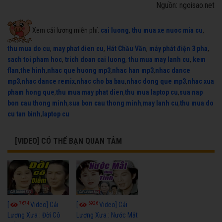
Nguồn: ngoisao.net
Xem cải lương miễn phí:
cai luong
,
thu mua xe nuoc mia cu
,
thu mua do cu
,
may phat dien cu
,
Hát Chầu Văn
,
máy phát điện 3 pha
,
sach toi pham hoc
,
trich doan cai luong
,
thu mua may lanh cu
,
kem
flan
,
the hinh
,
nhac que huong mp3
,
nhac han mp3
,
nhac dance
mp3
,
nhac dance remix
,
nhac cho ba bau
,
nhac dong que mp3
,
nhac xua
pham hong que
,
thu mua may phat dien
,
thu mua laptop cu
,
sua nap
bon cau thong minh
,
sua bon cau thong minh
,
may lanh cu
,
thu mua do
cu tan binh
,
laptop cu
[VIDEO] CÓ THỂ BẠN QUAN TÂM
7674
6926
[
Video] Cải
[
Video] Cải
Lương Xưa : Đời Cô
Lương Xưa : Nước Mắt