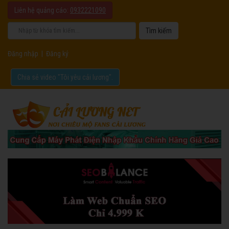
Liên hệ quảng cáo:
0932221090
Đăng nhập
|
Đăng ký
Chia sẻ video "Tôi yêu cải lương".