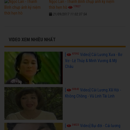
Ngọc Lan - Thanh Bình chụp ảnh kỷ niệm
17827
thời hẹn hò
21/09/2017 11:02:37 SA
VIDEO XEM NHIỀU NHẤT
67092
[
Video] Cải Lương Xưa - Bơ
Vơ - Lệ Thủy & Minh Vương & Mỹ
Châu
50845
[
Video] Cải Lương Xã Hội -
Không Chồng - Vũ Linh Tài Linh
36023
[
Video] Bụi đời - Cải lương