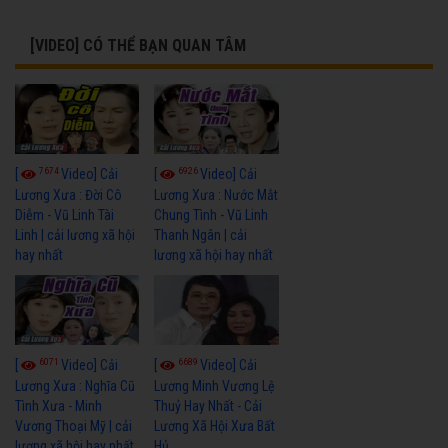
[VIDEO] CÓ THỂ BẠN QUAN TÂM
7674
6926
[
Video] Cải
[
Video] Cải
Lương Xưa : Đời Cô
Lương Xưa : Nước Mắt
Diễm - Vũ Linh Tài
Chung Tình - Vũ Linh
Linh | cải lương xã hội
Thanh Ngân | cải
hay nhất
lương xã hội hay nhất
6071
6689
[
Video] Cải
[
Video] Cải
Lương Xưa : Nghĩa Cũ
Lương Minh Vương Lệ
Tình Xưa - Minh
Thuỷ Hay Nhất - Cải
Vương Thoại Mỹ | cải
Lương Xã Hội Xưa Bất
lương xã hội hay nhất
Hủ