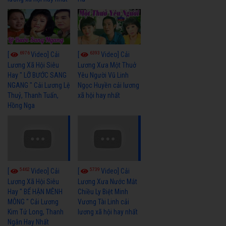
6976
6393
[
Video] Cải
[
Video] Cải
Lương Xã Hội Siêu
Lương Xưa Một Thuở
Hay " LỠ BƯỚC SANG
Yêu Người Vũ Linh
NGANG " Cải Lương Lệ
Ngọc Huyền cải lương
Thuỷ, Thanh Tuấn,
xã hội hay nhất
Hồng Nga
5462
5739
[
Video] Cải
[
Video] Cải
Lương Xã Hội Siêu
Lương Xưa Nước Mắt
Hay " BỂ HẬN MÊNH
Chiều Ly Biệt Minh
MÔNG " Cải Lương
Vương Tài Linh cải
Kim Tử Long, Thanh
lương xã hội hay nhất
Ngân Hay Nhất