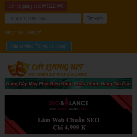
Liên hệ quảng cáo:
0932221090
Đăng nhập
|
Đăng ký
Chia sẻ video "Tôi yêu cải lương".