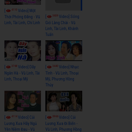
4110
[
Video] Một
3659
[
Video] Sóng
Thời Phóng Đãng - Vũ
Linh, Tài Linh, Chí Linh
Gió Làng Chài - Vũ
Linh, Tài Linh, Khánh
Tuấn
3768
3440
[
Video] Dãy
[
Video] Nhạc
Ngân Hà - Vũ Linh, Tài
Tình - Vũ Linh, Thoại
Linh, Thoại Mỹ
Mỹ, Phương Hồng
Thủy
4114
3966
[
Video] Cải
[
Video] Cải
Lương Xưa Hãy Ngủ
Lương Xưa Đi Biển -
Yên Niềm Đau - Vũ
Vũ Linh, Phương Hồng