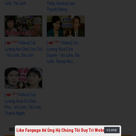
Linh, Tài Linh
Thủy, Hương Lan,
Thanh Hằng
4433
3601
[
Video] Cải
[
Video] Cải
Lương Nợ Cha Con Trả
Lương Xưa Còn
- Vũ Linh, Tài Linh
Duyên - Vũ Linh, Tài
Linh, Trọng Hữu
4016
[
Video] Cải
Lương Xưa Cô Dâu
Phụ - Vũ Linh, Tài Linh,
Thanh Ngân
NGHỆ SĨ LIÊN QUAN
Like Fanpage Để Ủng Hộ Chúng Tôi Duy Trì Website