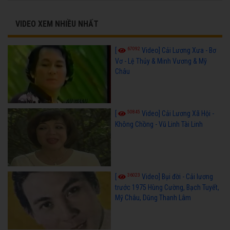
VIDEO XEM NHIỀU NHẤT
67092
[
Video] Cải Lương Xưa - Bơ
Vơ - Lệ Thủy & Minh Vương & Mỹ
Châu
50845
[
Video] Cải Lương Xã Hội -
Không Chồng - Vũ Linh Tài Linh
36023
[
Video] Bụi đời - Cải lương
trước 1975 Hùng Cường, Bạch Tuyết,
Mỹ Châu, Dũng Thanh Lâm