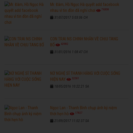
Mr. Đàm, Hồ Ngọc Hà quyết add facebook
76308
nhau vì tin đồn đã nghỉ chơi
31/07/2017 5:03:06 CH
CON TRAI NS CHINH NHẪN VỀ CHỊU TANG
42982
BỐ
31/01/2016 1:08:47 CH
NỮ NGHỆ SĨ THANH HẰNG VỚI CUỘC SỐNG
32581
HIỆN NAY
18/05/2016 10:22:21 SA
Ngọc Lan - Thanh Bình chụp ảnh kỷ niệm
17827
thời hẹn hò
21/09/2017 11:02:37 SA