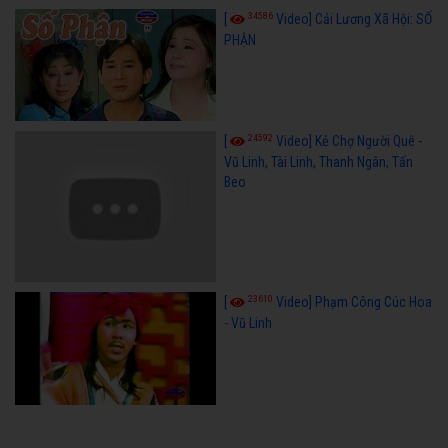
34586
[
Video] Cải Lương Xã Hội: SỐ
PHẬN
24592
[
Video] Kẻ Chợ Người Quê -
Vũ Linh, Tài Linh, Thanh Ngân, Tấn
Beo
23610
[
Video] Phạm Công Cúc Hoa
- Vũ Linh