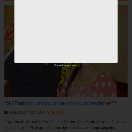
Powered by
netcore.vn
3599
NSND Thanh Nam: Lời khen, chê của khán giả quan trọng lắm!
Xem chi tiết
28/06/2022 7:01:24 SA
Ông luôn nói đời nghệ sĩ có ăn cơm Tổ mới hiểu hết nỗi niềm và tiết lộ sau
đại dịch Covid-19 sẽ góp sức thúc đẩy sàn diễn cải lương sáng đèn