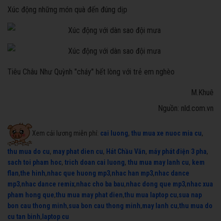
Xúc động những món quà đến đúng dịp
Tiêu Châu Như Quỳnh "cháy" hết lòng với trẻ em nghèo
M.Khuê
Nguồn: nld.com.vn
Xem cải lương miễn phí:
cai luong
,
thu mua xe nuoc mia cu
,
thu mua do cu
,
may phat dien cu
,
Hát Chầu Văn
,
máy phát điện 3 pha
,
sach toi pham hoc
,
trich doan cai luong
,
thu mua may lanh cu
,
kem
flan
,
the hinh
,
nhac que huong mp3
,
nhac han mp3
,
nhac dance
mp3
,
nhac dance remix
,
nhac cho ba bau
,
nhac dong que mp3
,
nhac xua
pham hong que
,
thu mua may phat dien
,
thu mua laptop cu
,
sua nap
bon cau thong minh
,
sua bon cau thong minh
,
may lanh cu
,
thu mua do
cu tan binh
,
laptop cu