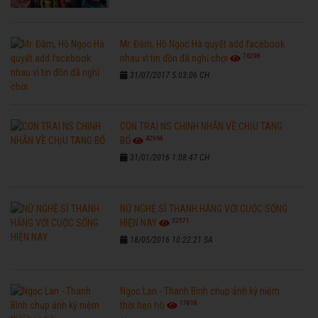
Mr. Đàm, Hồ Ngọc Hà quyết add facebook
76298
nhau vì tin đồn đã nghỉ chơi
31/07/2017 5:03:06 CH
CON TRAI NS CHINH NHẪN VỀ CHỊU TANG
42968
BỐ
31/01/2016 1:08:47 CH
NỮ NGHỆ SĨ THANH HẰNG VỚI CUỘC SỐNG
32571
HIỆN NAY
18/05/2016 10:22:21 SA
Ngọc Lan - Thanh Bình chụp ảnh kỷ niệm
17818
thời hẹn hò