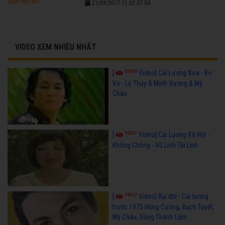
21/09/2017 11:02:37 SA
VIDEO XEM NHIỀU NHẤT
67084
[
Video] Cải Lương Xưa - Bơ
Vơ - Lệ Thủy & Minh Vương & Mỹ
Châu
50837
[
Video] Cải Lương Xã Hội -
Không Chồng - Vũ Linh Tài Linh
36012
[
Video] Bụi đời - Cải lương
trước 1975 Hùng Cường, Bạch Tuyết,
Mỹ Châu, Dũng Thanh Lâm