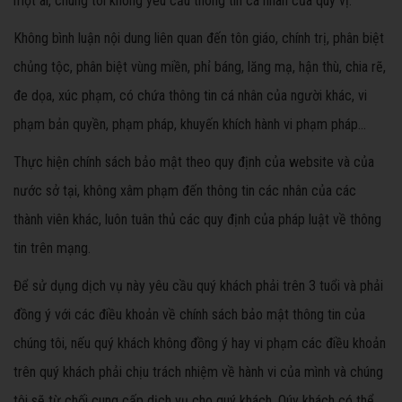
một ai, chúng tôi không yêu cầu thông tin cá nhân của quý vị.
Không bình luận nội dung liên quan đến tôn giáo, chính trị, phân biệt
chủng tộc, phân biệt vùng miền, phỉ báng, lăng mạ, hận thù, chia rẽ,
đe dọa, xúc phạm, có chứa thông tin cá nhân của người khác, vi
phạm bản quyền, phạm pháp, khuyến khích hành vi phạm pháp...
Thực hiện chính sách bảo mật theo quy định của website và của
nước sở tại, không xâm phạm đến thông tin các nhân của các
thành viên khác, luôn tuân thủ các quy định của pháp luật về thông
tin trên mạng.
Để sử dụng dịch vụ này yêu cầu quý khách phải trên 3 tuổi và phải
đồng ý với các điều khoản về chính sách bảo mật thông tin của
chúng tôi, nếu quý khách không đồng ý hay vi phạm các điều khoản
trên quý khách phải chịu trách nhiệm về hành vi của mình và chúng
tôi sẽ từ chối cung cấp dịch vụ cho quý khách. Qúy khách có thể