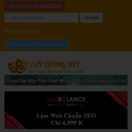
Liên hệ quảng cáo:
0932221090
Đăng nhập
|
Đăng ký
Chia sẻ video "Tôi yêu cải lương".