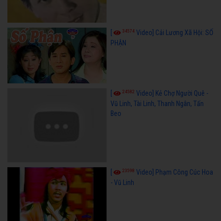
34574
[
Video] Cải Lương Xã Hội: SỐ
PHẬN
24582
[
Video] Kẻ Chợ Người Quê -
Vũ Linh, Tài Linh, Thanh Ngân, Tấn
Beo
23598
[
Video] Phạm Công Cúc Hoa
- Vũ Linh