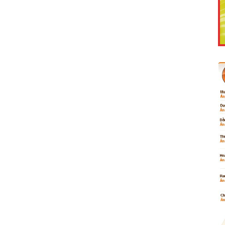
Like Fanpage Để Ủng Hộ Chúng Tôi Duy Trì Website
Powered by
netcore.vn