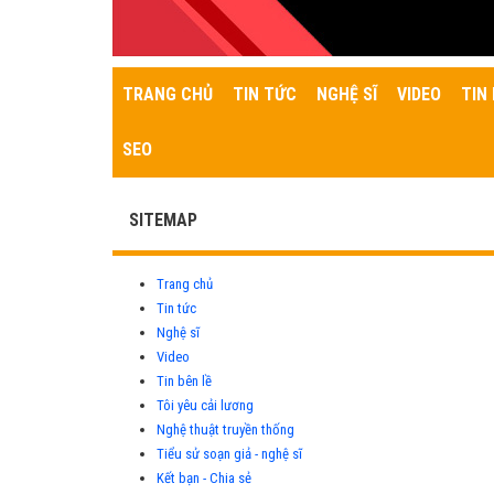
TRANG CHỦ
TIN TỨC
NGHỆ SĨ
VIDEO
TIN 
SEO
SITEMAP
Trang chủ
Tin tức
Nghệ sĩ
Video
Tin bên lề
Tôi yêu cải lương
Nghệ thuật truyền thống
Tiểu sử soạn giả - nghệ sĩ
Kết bạn - Chia sẻ