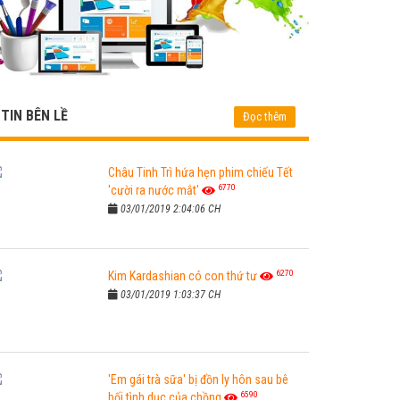
TIN BÊN LỀ
Đọc thêm
Châu Tinh Trì hứa hẹn phim chiếu Tết
6770
'cười ra nước mắt'
03/01/2019 2:04:06 CH
6270
Kim Kardashian có con thứ tư
03/01/2019 1:03:37 CH
'Em gái trà sữa' bị đồn ly hôn sau bê
6590
bối tình dục của chồng