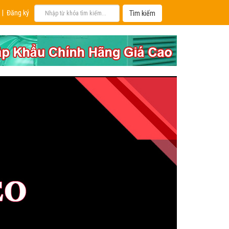
|
Đăng ký