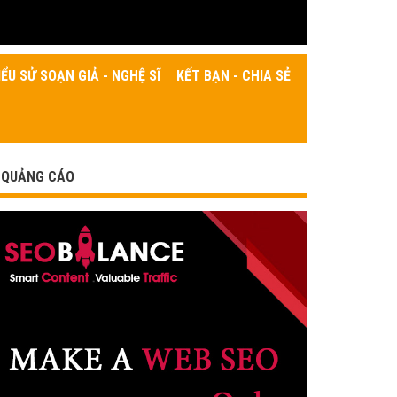
IỂU SỬ SOẠN GIẢ - NGHỆ SĨ
KẾT BẠN - CHIA SẺ
QUẢNG CÁO