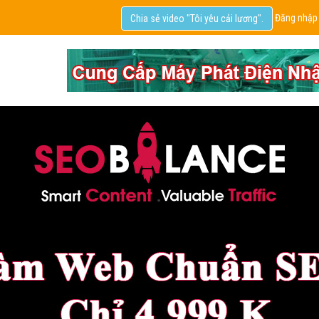
Đăng nhập
Chia sẻ video "Tôi yêu cải lương".