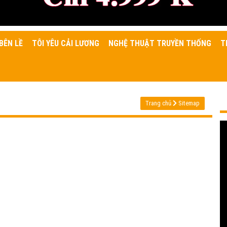
BÊN LỀ
TÔI YÊU CẢI LƯƠNG
NGHỆ THUẬT TRUYỀN THỐNG
T
Trang chủ
Sitemap