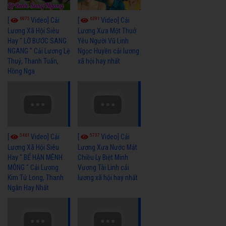
6975
6391
[
Video] Cải
[
Video] Cải
Lương Xã Hội Siêu
Lương Xưa Một Thuở
Hay " LỠ BƯỚC SANG
Yêu Người Vũ Linh
NGANG " Cải Lương Lệ
Ngọc Huyền cải lương
Thuỷ, Thanh Tuấn,
xã hội hay nhất
Hồng Nga
5461
5737
[
Video] Cải
[
Video] Cải
Lương Xã Hội Siêu
Lương Xưa Nước Mắt
Hay " BỂ HẬN MÊNH
Chiều Ly Biệt Minh
MÔNG " Cải Lương
Vương Tài Linh cải
Kim Tử Long, Thanh
lương xã hội hay nhất
Ngân Hay Nhất