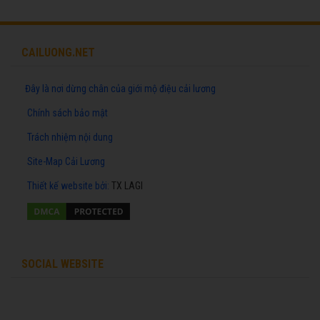
CAILUONG.NET
Đây là nơi dừng chân của giới mộ điệu cải lương
Chính sách bảo mật
Trách nhiệm nội dung
Site-Map Cải Lương
Thiết kế website
bởi:
TX LAGI
SOCIAL WEBSITE