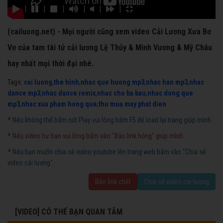
|
|
|
|
|
|
(cailuong.net) - Mọi người cũng xem video Cải Lương Xưa Bơ
Vơ của tam tài tử cải lương Lệ Thủy & Minh Vương & Mỹ Châu
hay nhất mọi thời đại nhé.
Tags:
cai luong
,
the hinh
,
nhac que huong mp3
,
nhac han mp3
,
nhac
dance mp3
,
nhac dance remix
,
nhac cho ba bau
,
nhac dong que
mp3
,
nhac xua pham hong que
,
thu mua may phat dien
* Nếu không thể bấm nút Play vui lòng bấm F5 để load lại trang giúp mình.
* Nếu video hư bạn vui lòng bấm vào "Báo link hỏng" giúp mình.
* Nếu bạn muốn chia sẻ video youtube lên trang web bấm vào "Chia sẻ
video cải lương".
Báo link chết
Chia sẻ video cải lương
[VIDEO] CÓ THỂ BẠN QUAN TÂM