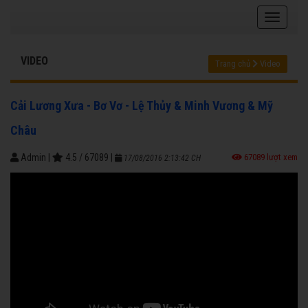
VIDEO
Trang chủ
Video
Cải Lương Xưa - Bơ Vơ - Lệ Thủy & Minh Vương & Mỹ
Châu
Admin
|
4.5
/
67089
|
67089 lượt xem
17/08/2016 2:13:42 CH