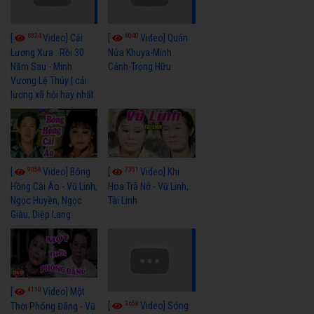
6324
6040
[
Video] Cải
[
Video] Quán
Lương Xưa : Rồi 30
Nửa Khuya-Minh
Năm Sau - Minh
Cảnh-Trọng Hữu
Vương Lệ Thủy | cải
lương xã hội hay nhất
9058
7351
[
Video] Bông
[
Video] Khi
Hồng Cài Áo - Vũ Linh,
Hoa Trà Nở - Vũ Linh,
Ngọc Huyền, Ngọc
Tài Linh
Giàu, Diệp Lang
4110
[
Video] Một
3658
[
Video] Sóng
Thời Phóng Đãng - Vũ