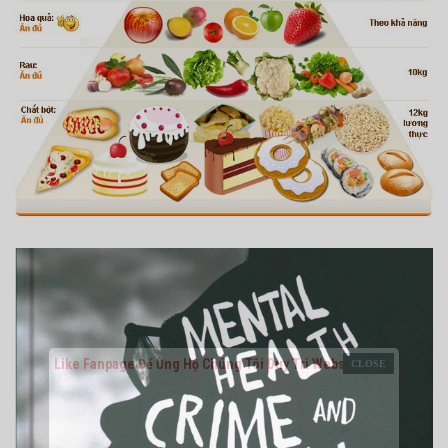
Like Fanpage Để Ủng Hộ Chúng Tôi Duy Trì Website