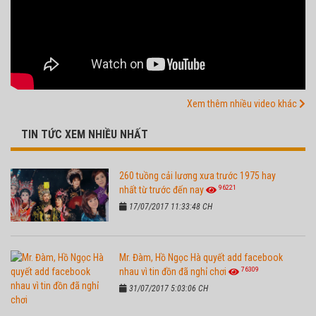
Xem thêm nhiều video khác
TIN TỨC XEM NHIỀU NHẤT
260 tuồng cải lương xưa trước 1975 hay
96221
nhất từ trước đến nay
17/07/2017 11:33:48 CH
Mr. Đàm, Hồ Ngọc Hà quyết add facebook
76309
nhau vì tin đồn đã nghỉ chơi
31/07/2017 5:03:06 CH