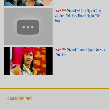
24595
[
Video] Kẻ Chợ Người Quê -
Vũ Linh, Tài Linh, Thanh Ngân, Tấn
Beo
23613
[
Video] Phạm Công Cúc Hoa
- Vũ Linh
CAILUONG.NET