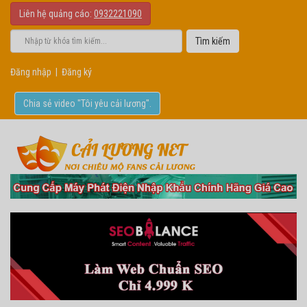
Liên hệ quảng cáo:
0932221090
Đăng nhập
|
Đăng ký
Chia sẻ video "Tôi yêu cải lương".