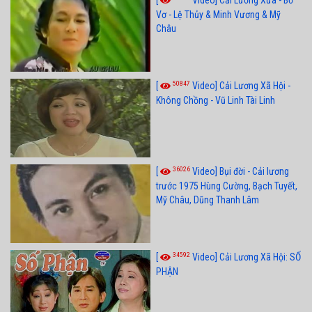
[
Video] Cải Lương Xưa - Bơ
Vơ - Lệ Thủy & Minh Vương & Mỹ
Châu
50847
[
Video] Cải Lương Xã Hội -
Không Chồng - Vũ Linh Tài Linh
36026
[
Video] Bụi đời - Cải lương
trước 1975 Hùng Cường, Bạch Tuyết,
Mỹ Châu, Dũng Thanh Lâm
34592
[
Video] Cải Lương Xã Hội: SỐ
PHẬN