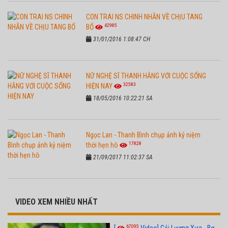
CON TRAI NS CHINH NHẪN VỀ CHỊU TANG
42985
BỐ
31/01/2016 1:08:47 CH
NỮ NGHỆ SĨ THANH HẰNG VỚI CUỘC SỐNG
32583
HIỆN NAY
18/05/2016 10:22:21 SA
Ngọc Lan - Thanh Bình chụp ảnh kỷ niệm
17828
thời hẹn hò
21/09/2017 11:02:37 SA
VIDEO XEM NHIỀU NHẤT
67095