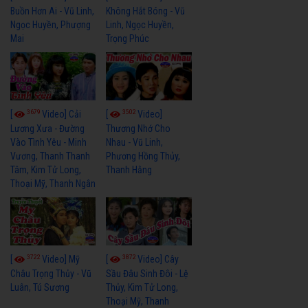
Buồn Hơn Ai - Vũ Linh,
Không Hắt Bóng - Vũ
Ngọc Huyền, Phượng
Linh, Ngọc Huyền,
Mai
Trọng Phúc
3679
3502
[
Video] Cải
[
Video]
Lương Xưa - Đường
Thương Nhớ Cho
Vào Tình Yêu - Minh
Nhau - Vũ Linh,
Vương, Thanh Thanh
Phương Hồng Thủy,
Tâm, Kim Tử Long,
Thanh Hằng
Thoại Mỹ, Thanh Ngân
3722
3872
[
Video] Mỹ
[
Video] Cây
Châu Trọng Thủy - Vũ
Sầu Đâu Sinh Đôi - Lệ
Luân, Tú Sương
Thủy, Kim Tử Long,
Thoại Mỹ, Thanh