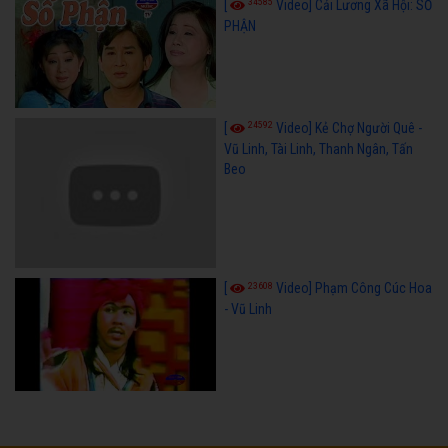
34585
[
Video] Cải Lương Xã Hội: SỐ
PHẬN
24592
[
Video] Kẻ Chợ Người Quê -
Vũ Linh, Tài Linh, Thanh Ngân, Tấn
Beo
23608
[
Video] Phạm Công Cúc Hoa
- Vũ Linh