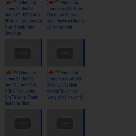
6976
6392
[
Video] Cải
[
Video] Cải
Lương Xã Hội Siêu
Lương Xưa Một Thuở
Hay " LỠ BƯỚC SANG
Yêu Người Vũ Linh
NGANG " Cải Lương Lệ
Ngọc Huyền cải lương
Thuỷ, Thanh Tuấn,
xã hội hay nhất
Hồng Nga
5462
5739
[
Video] Cải
[
Video] Cải
Lương Xã Hội Siêu
Lương Xưa Nước Mắt
Hay " BỂ HẬN MÊNH
Chiều Ly Biệt Minh
MÔNG " Cải Lương
Vương Tài Linh cải
Kim Tử Long, Thanh
lương xã hội hay nhất
Ngân Hay Nhất