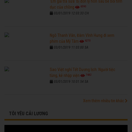
'Em gái trà sữa' bị đồn ly hôn sau bê bối tình
6590
dục của chồng
03/01/2019 12:03:33 CH
Ngô Thanh Vân, Đàm Vĩnh Hưng đi xem
6270
phim của Mỹ Tâm
03/01/2019 11:03:00 SA
Sao Việt nghỉ Tết Dương lịch: Người tiệc
7682
tùng, kẻ nhập viện
03/01/2019 10:01:54 SA
Xem thêm nhiều tin khác
TÔI YÊU CẢI LƯƠNG