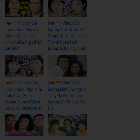
7674
6926
[
Video] Cải
[
Video] Cải
Lương Xưa : Đời Cô
Lương Xưa : Nước Mắt
Diễm - Vũ Linh Tài
Chung Tình - Vũ Linh
Linh | cải lương xã hội
Thanh Ngân | cải
hay nhất
lương xã hội hay nhất
6070
6688
[
Video] Cải
[
Video] Cải
Lương Xưa : Nghĩa Cũ
Lương Minh Vương Lệ
Tình Xưa - Minh
Thuỷ Hay Nhất - Cải
Vương Thoại Mỹ | cải
Lương Xã Hội Xưa Bất
lương xã hội hay nhất
Hủ