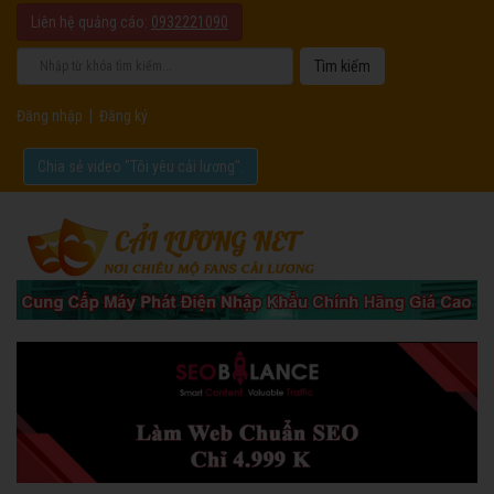
Liên hệ quảng cáo:
0932221090
Đăng nhập
|
Đăng ký
Chia sẻ video "Tôi yêu cải lương".