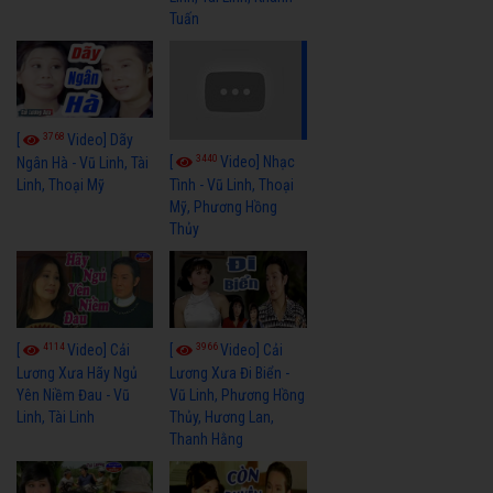
Tuấn
3768
[
Video] Dãy
3440
[
Video] Nhạc
Ngân Hà - Vũ Linh, Tài
Linh, Thoại Mỹ
Tình - Vũ Linh, Thoại
Mỹ, Phương Hồng
Thủy
4114
3966
[
Video] Cải
[
Video] Cải
Lương Xưa Hãy Ngủ
Lương Xưa Đi Biển -
Yên Niềm Đau - Vũ
Vũ Linh, Phương Hồng
Linh, Tài Linh
Thủy, Hương Lan,
Thanh Hằng