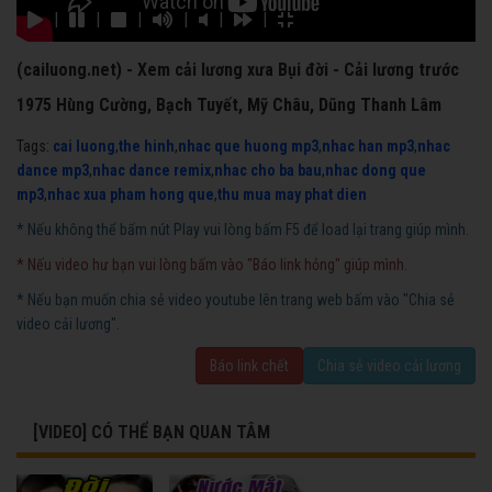
|
|
|
|
|
|
(cailuong.net) - Xem cải lương xưa Bụi đời - Cải lương trước
1975 Hùng Cường, Bạch Tuyết, Mỹ Châu, Dũng Thanh Lâm
Tags:
cai luong
,
the hinh
,
nhac que huong mp3
,
nhac han mp3
,
nhac
dance mp3
,
nhac dance remix
,
nhac cho ba bau
,
nhac dong que
mp3
,
nhac xua pham hong que
,
thu mua may phat dien
* Nếu không thể bấm nút Play vui lòng bấm F5 để load lại trang giúp mình.
* Nếu video hư bạn vui lòng bấm vào "Báo link hỏng" giúp mình.
* Nếu bạn muốn chia sẻ video youtube lên trang web bấm vào "Chia sẻ
video cải lương".
Báo link chết
Chia sẻ video cải lương
[VIDEO] CÓ THỂ BẠN QUAN TÂM