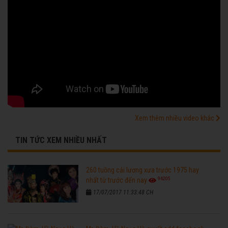
Xem thêm nhiều video khác
TIN TỨC XEM NHIỀU NHẤT
260 tuồng cải lương xưa trước 1975 hay
96205
nhất từ trước đến nay
17/07/2017 11:33:48 CH