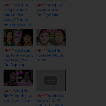
6325
6041
[
Video] Cải
[
Video] Quán
Lương Xưa : Rồi 30
Nửa Khuya-Minh
Năm Sau - Minh
Cảnh-Trọng Hữu
Vương Lệ Thủy | cải
lương xã hội hay nhất
9059
7352
[
Video] Bông
[
Video] Khi
Hồng Cài Áo - Vũ Linh,
Hoa Trà Nở - Vũ Linh,
Ngọc Huyền, Ngọc
Tài Linh
Giàu, Diệp Lang
4110
[
Video] Một
3658
[
Video] Sóng
Thời Phóng Đãng - Vũ
Linh, Tài Linh, Chí Linh
Gió Làng Chài - Vũ
Linh, Tài Linh, Khánh