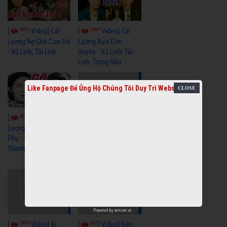
4433
3600
[
Video] Cải
[
Video] Cải
Lương Nợ Cha Con Trả
Lương Xưa Còn
- Vũ Linh, Tài Linh
Duyên - Vũ Linh, Tài
Linh, Trọng Hữu
Like Fanpage Để Ủng Hộ Chúng Tôi Duy Trì Website
4016
[
Video] Cải
2614
[
Video] Cải
Lương Xưa Cô Dâu
Phụ - Vũ Linh, Tài Linh,
Lương Xưa Làm Lẽ -
Thanh Ngân
Vũ Linh, Thanh Ngân,
Ngọc Giàu
Powered by
netcore.vn
3470
3372
[
Video] Ai
[
Video] Đèn