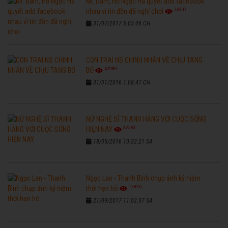
Mr. Đàm, Hồ Ngọc Hà quyết add facebook
76307
nhau vì tin đồn đã nghỉ chơi
31/07/2017 5:03:06 CH
CON TRAI NS CHINH NHẪN VỀ CHỊU TANG
42980
BỐ
31/01/2016 1:08:47 CH
NỮ NGHỆ SĨ THANH HẰNG VỚI CUỘC SỐNG
32581
HIỆN NAY
18/05/2016 10:22:21 SA
Ngọc Lan - Thanh Bình chụp ảnh kỷ niệm
17826
thời hẹn hò
21/09/2017 11:02:37 SA