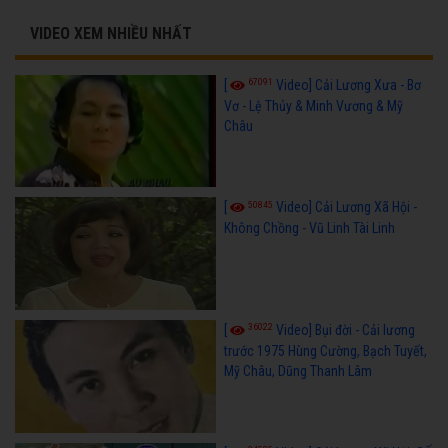
VIDEO XEM NHIỀU NHẤT
67091
[
Video] Cải Lương Xưa - Bơ
Vơ - Lệ Thủy & Minh Vương & Mỹ
Châu
50845
[
Video] Cải Lương Xã Hội -
Không Chồng - Vũ Linh Tài Linh
36022
[
Video] Bụi đời - Cải lương
trước 1975 Hùng Cường, Bạch Tuyết,
Mỹ Châu, Dũng Thanh Lâm