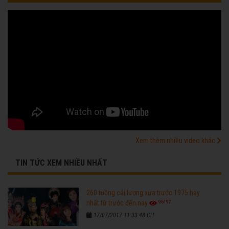
Xem thêm nhiều video khác
TIN TỨC XEM NHIỀU NHẤT
260 tuồng cải lương xưa trước 1975 hay
96197
nhất từ trước đến nay
17/07/2017 11:33:48 CH