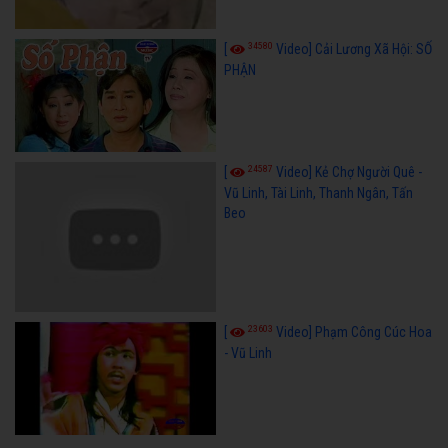
34580
[
Video] Cải Lương Xã Hội: SỐ
PHẬN
24587
[
Video] Kẻ Chợ Người Quê -
Vũ Linh, Tài Linh, Thanh Ngân, Tấn
Beo
23603
[
Video] Phạm Công Cúc Hoa
- Vũ Linh