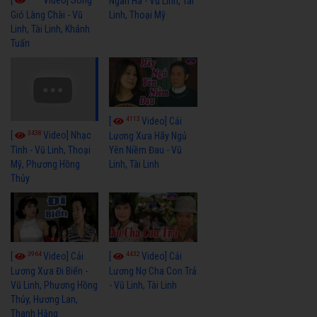
Ngân Hà - Vũ Linh, Tài
Linh, Thoại Mỹ
Gió Làng Chài - Vũ
Linh, Tài Linh, Khánh
Tuấn
4113
[
Video] Cải
3438
[
Video] Nhạc
Lương Xưa Hãy Ngủ
Yên Niềm Đau - Vũ
Tình - Vũ Linh, Thoại
Linh, Tài Linh
Mỹ, Phương Hồng
Thủy
3964
4432
[
Video] Cải
[
Video] Cải
Lương Xưa Đi Biển -
Lương Nợ Cha Con Trả
Vũ Linh, Phương Hồng
- Vũ Linh, Tài Linh
Thủy, Hương Lan,
Thanh Hằng