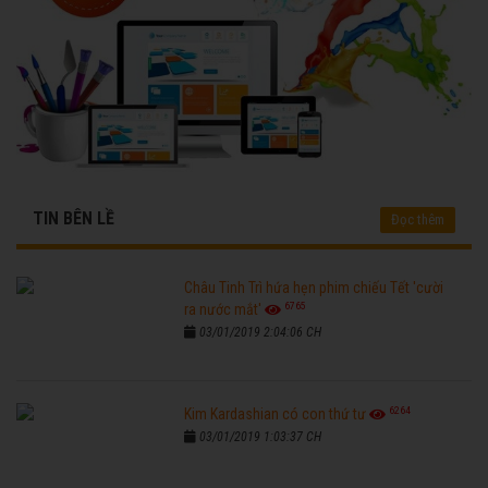
TIN BÊN LỀ
Đọc thêm
Châu Tinh Trì hứa hẹn phim chiếu Tết 'cười
6765
ra nước mắt'
03/01/2019 2:04:06 CH
6264
Kim Kardashian có con thứ tư
03/01/2019 1:03:37 CH