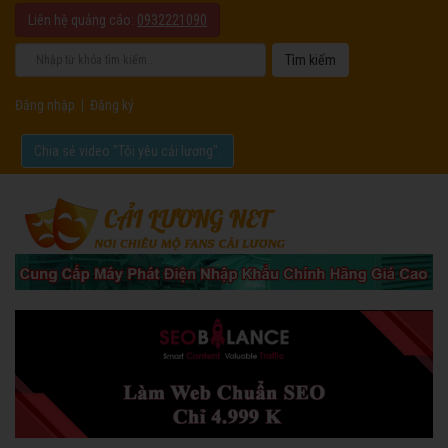
Liên hệ quảng cáo:
0932221090
Đăng nhập
|
Đăng ký
Chia sẻ video "Tôi yêu cải lương".