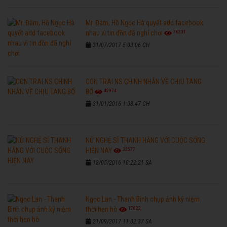
Mr. Đàm, Hồ Ngọc Hà quyết add facebook
76301
nhau vì tin đồn đã nghỉ chơi
31/07/2017 5:03:06 CH
CON TRAI NS CHINH NHẪN VỀ CHỊU TANG
42974
BỐ
31/01/2016 1:08:47 CH
NỮ NGHỆ SĨ THANH HẰNG VỚI CUỘC SỐNG
32577
HIỆN NAY
18/05/2016 10:22:21 SA
Ngọc Lan - Thanh Bình chụp ảnh kỷ niệm
17822
thời hẹn hò
21/09/2017 11:02:37 SA