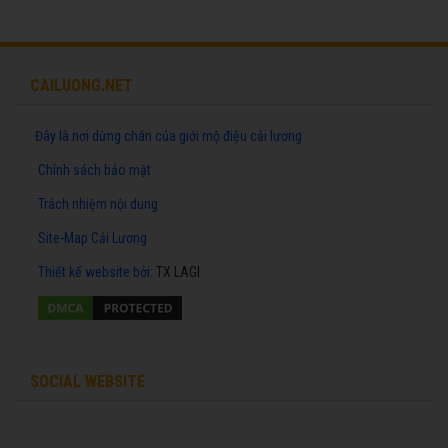
CAILUONG.NET
Đây là nơi dừng chân của giới mộ điệu cải lương
Chính sách bảo mật
Trách nhiệm nội dung
Site-Map Cải Lương
Thiết kế website
bởi:
TX LAGI
SOCIAL WEBSITE