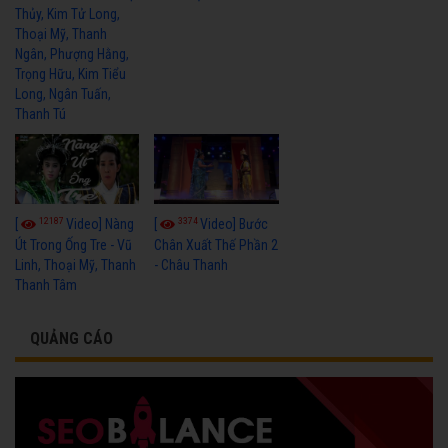
Thủy, Kim Tử Long,
Thoại Mỹ, Thanh
Ngân, Phượng Hằng,
Trọng Hữu, Kim Tiểu
Long, Ngân Tuấn,
Thanh Tú
12187
3374
[
Video] Nàng
[
Video] Bước
Út Trong Ống Tre - Vũ
Chân Xuất Thế Phần 2
Linh, Thoại Mỹ, Thanh
- Châu Thanh
Thanh Tâm
QUẢNG CÁO