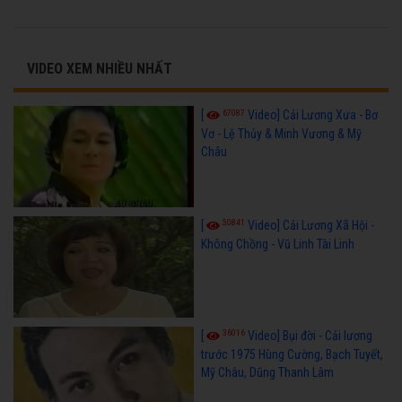
VIDEO XEM NHIỀU NHẤT
67087
[
Video] Cải Lương Xưa - Bơ
Vơ - Lệ Thủy & Minh Vương & Mỹ
Châu
50841
[
Video] Cải Lương Xã Hội -
Không Chồng - Vũ Linh Tài Linh
36016
[
Video] Bụi đời - Cải lương
trước 1975 Hùng Cường, Bạch Tuyết,
Mỹ Châu, Dũng Thanh Lâm