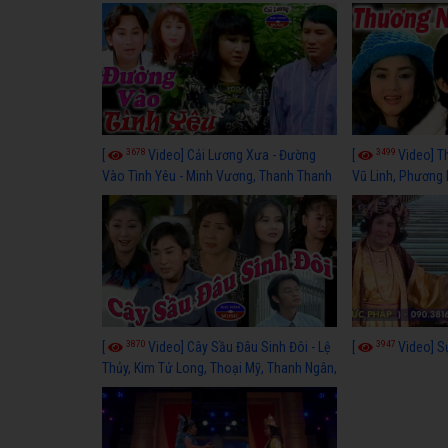
3678
3499
[
Video] Cải Lương Xưa - Đường
[
Video] T
Vào Tình Yêu - Minh Vương, Thanh Thanh
Vũ Linh, Phương
Tâm, Kim Tử Long, Thoại Mỹ, Thanh Ngân
3870
3947
[
Video] Cây Sầu Đâu Sinh Đôi - Lệ
[
Video] S
Thủy, Kim Tử Long, Thoại Mỹ, Thanh Ngân,
Phượng Hằng, Trọng Hữu, Kim Tiểu Long,
Ngân Tuấn, Thanh Tú