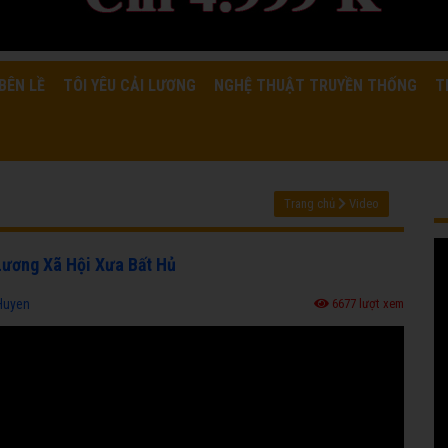
BÊN LỀ
TÔI YÊU CẢI LƯƠNG
NGHỆ THUẬT TRUYỀN THỐNG
T
Trang chủ
Video
Lương Xã Hội Xưa Bất Hủ
Huyen
6677 lượt xem