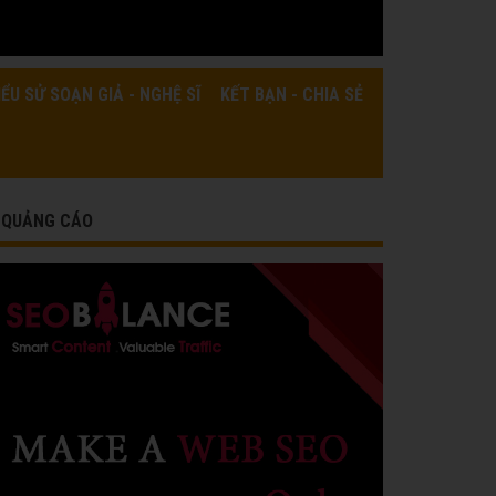
IỂU SỬ SOẠN GIẢ - NGHỆ SĨ
KẾT BẠN - CHIA SẺ
QUẢNG CÁO