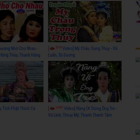
3719
hương Nhớ Cho Nhau -
[
Video] Mỹ Châu Trọng Thủy - Vũ
 Hồng Thủy, Thanh Hằng
Luân, Tú Sương
12187
ự Tích Phật Thích Ca
[
Video] Nàng Út Trong Ống Tre -
Vũ Linh, Thoại Mỹ, Thanh Thanh Tâm