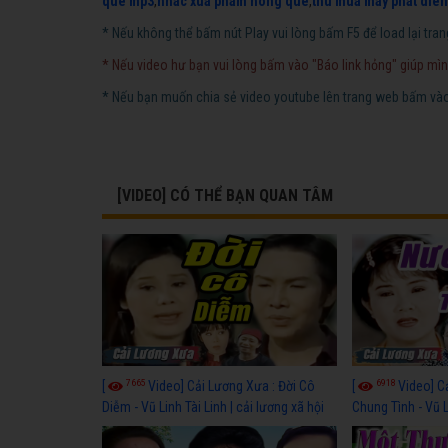
que mp3
,
nhac xua pham hong que
,
thu mua may phat dien
* Nếu không thể bấm nút Play vui lòng bấm F5 để load lại tran
* Nếu video hư bạn vui lòng bấm vào "Báo link hỏng" giúp mìn
* Nếu bạn muốn chia sẻ video youtube lên trang web bấm vào 
[VIDEO] CÓ THỂ BẠN QUAN TÂM
7665
6918
[
Video] Cải Lương Xưa : Đời Cô
[
Video] C
Diễm - Vũ Linh Tài Linh | cải lương xã hội
Chung Tình - Vũ 
hay nhất
lương xã hội hay