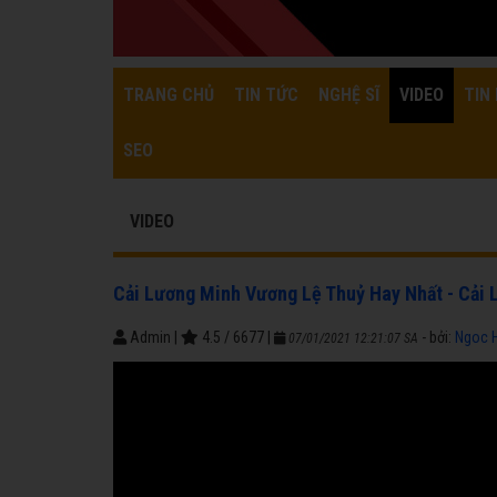
TRANG CHỦ
TIN TỨC
NGHỆ SĨ
VIDEO
TIN 
SEO
VIDEO
Cải Lương Minh Vương Lệ Thuỷ Hay Nhất - Cải 
Admin
|
4.5
/
6677
|
- bởi:
Ngoc 
07/01/2021 12:21:07 SA