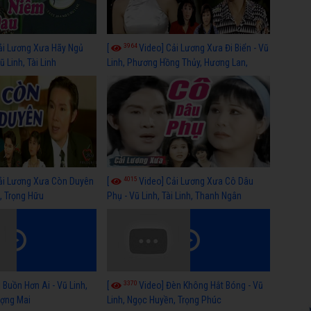
3964
ải Lương Xưa Hãy Ngủ
[
Video] Cải Lương Xưa Đi Biển - Vũ
 Linh, Tài Linh
Linh, Phương Hồng Thủy, Hương Lan,
Thanh Hằng
4015
ải Lương Xưa Còn Duyên
[
Video] Cải Lương Xưa Cô Dâu
h, Trọng Hữu
Phụ - Vũ Linh, Tài Linh, Thanh Ngân
3370
 Buồn Hơn Ai - Vũ Linh,
[
Video] Đèn Không Hắt Bóng - Vũ
ợng Mai
Linh, Ngọc Huyền, Trọng Phúc