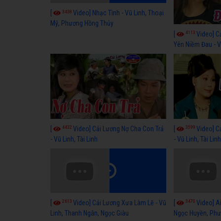
3438
[
Video] Nhạc Tình - Vũ Linh, Thoại
Mỹ, Phương Hồng Thủy
4113
[
Video] C
Yên Niềm Đau - Vũ
4432
3599
[
Video] Cải Lương Nợ Cha Con Trả
[
Video] C
- Vũ Linh, Tài Linh
- Vũ Linh, Tài Lin
2613
3470
[
Video] Cải Lương Xưa Làm Lẽ - Vũ
[
Video] Ai
Linh, Thanh Ngân, Ngọc Giàu
Ngọc Huyền, Phư