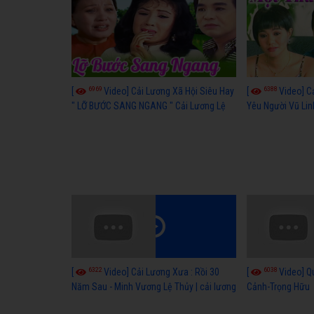
6969
6388
[
Video] Cải Lương Xã Hội Siêu Hay
[
Video] C
" LỠ BƯỚC SANG NGANG " Cải Lương Lệ
Yêu Người Vũ Lin
Thuỷ, Thanh Tuấn, Hồng Nga
xã hội hay nhất
6322
6038
[
Video] Cải Lương Xưa : Rồi 30
[
Video] Q
Năm Sau - Minh Vương Lệ Thủy | cải lương
Cảnh-Trọng Hữu
xã hội hay nhất