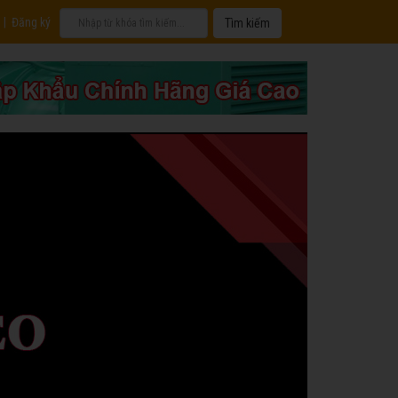
|
Đăng ký