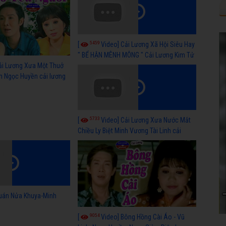
5459
[
Video] Cải Lương Xã Hội Siêu Hay
" BỂ HẬN MÊNH MÔNG " Cải Lương Kim Tử
Long, Thanh Ngân Hay Nhất
ải Lương Xưa Một Thuở
h Ngọc Huyền cải lương
5733
[
Video] Cải Lương Xưa Nước Mắt
Chiều Ly Biệt Minh Vương Tài Linh cải
lương xã hội hay nhất
uán Nửa Khuya-Minh
9054
[
Video] Bông Hồng Cài Áo - Vũ