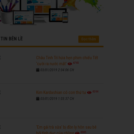
TIN BÊN LỀ
Đọc thêm
Châu Tinh Trì hứa hẹn phim chiếu Tết
6765
'cười ra nước mắt'
03/01/2019 2:04:06 CH
6264
Kim Kardashian có con thứ tư
03/01/2019 1:03:37 CH
'Em gái trà sữa' bị đồn ly hôn sau bê
6585
bối tình dục của chồng