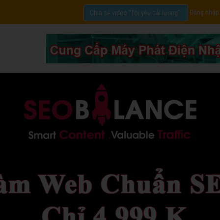
Đăng nhập
Chia sẻ video "Tôi yêu cải lương".