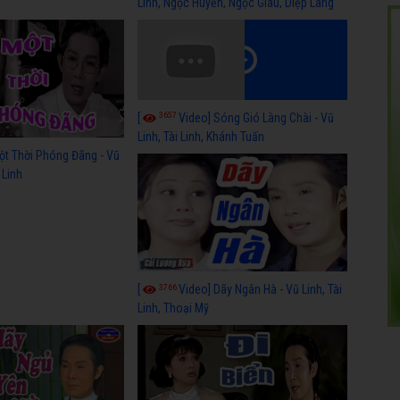
Linh, Ngọc Huyền, Ngọc Giàu, Diệp Lang
3657
[
Video] Sóng Gió Làng Chài - Vũ
Linh, Tài Linh, Khánh Tuấn
ột Thời Phóng Đãng - Vũ
 Linh
3766
[
Video] Dãy Ngân Hà - Vũ Linh, Tài
Linh, Thoại Mỹ