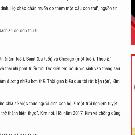
gia đình. Họ chắc chắn muốn có thêm một cậu con trai", nguồn tin
th (năm tuổi), Saint (ba tuổi) và Chicago (một tuổi). Theo
E!
à thai nhi phát triển tốt. Dự kiến em bé được sinh vào tháng sau.
ảm đương nhiều hơn thế. Thời gian biểu của tôi rất bận rộn", Kim
Kim chia sẻ việc thuê người sinh con hộ là một trải nghiệm tuyệt
i trở thành hiện thực", Kim nói. Hồi năm 2017, Kim và chồng cũng