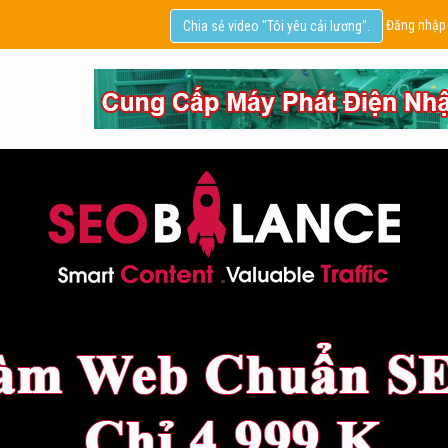
Đăng nhập
Chia sẻ video "Tôi yêu cải lương".