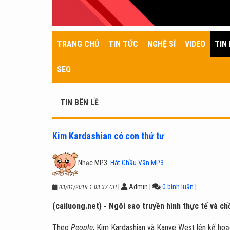
TRANG CHỦ
TIN TỨC
NGHỆ SĨ
VIDEO
TIN 
SEO
TIN BÊN LỀ
Kim Kardashian có con thứ tư
Nhạc MP3:
Hát Chầu Văn MP3
|
Admin
|
0 bình luận
|
03/01/2019 1:03:37 CH
(cailuong.net) - Ngôi sao truyền hình thực tế và c
Theo
People
, Kim Kardashian và Kanye West lên kế hoạch