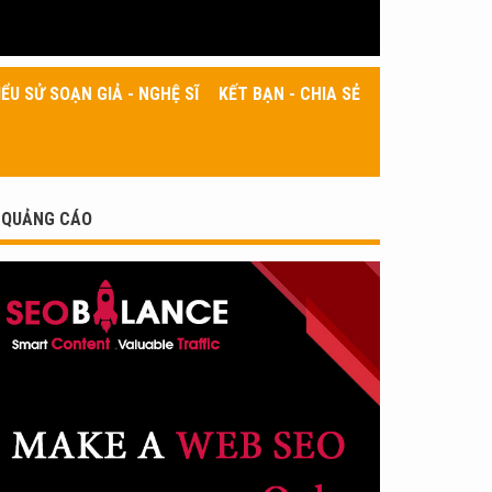
IỂU SỬ SOẠN GIẢ - NGHỆ SĨ
KẾT BẠN - CHIA SẺ
QUẢNG CÁO