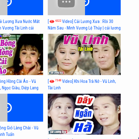
6322
ải Lương Xưa Nước Mắt
[
Video] Cải Lương Xưa : Rồi 30
h Vương Tài Linh cải
Năm Sau - Minh Vương Lệ Thủy | cải lương
 nhất
xã hội hay nhất
7348
ông Hồng Cài Áo - Vũ
[
Video] Khi Hoa Trà Nở - Vũ Linh,
, Ngọc Giàu, Diệp Lang
Tài Linh
óng Gió Làng Chài - Vũ
hánh Tuấn