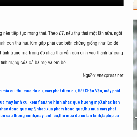
ng nên tiếp tục mang thai. Theo
ET
, nếu thụ thai một lần nữa, ngôi
sinh con thứ hai, Kim gặp phải các biến chứng giống như lúc đẻ
tình trạng mà trong đó nhau thai vẫn còn dính vào thành tử cung
ến tính mạng của cả bà mẹ và em bé.
Nguồn: vnexpress.net
c mia cu
,
thu mua do cu
,
may phat dien cu
,
Hát Chầu Văn
,
máy phát
ua may lanh cu
,
kem flan
,
the hinh
,
nhac que huong mp3
,
nhac han
nhac dong que mp3
,
nhac xua pham hong que
,
thu mua may phat
bon cau thong minh
,
may lanh cu
,
thu mua do cu tan binh
,
laptop cu