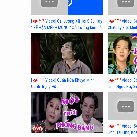
5459
5733
[
Video] Cải Lương Xã Hội Siêu Hay
[
Video] C
" BỂ HẬN MÊNH MÔNG " Cải Lương Kim Tử
Chiều Ly Biệt Min
Long, Thanh Ngân Hay Nhất
lương xã hội hay
6038
9054
[
Video] Quán Nửa Khuya-Minh
[
Video] B
Cảnh-Trọng Hữu
Linh, Ngọc Huyền
3657
[
Video] S
Linh, Tài Linh, K