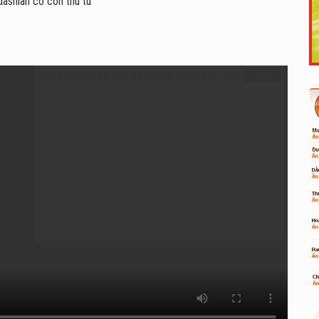
Like Fanpage Để Ủng Hộ Chúng Tôi Duy Trì Website
Powered by
netcore.vn