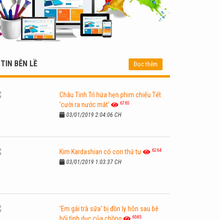
TIN BÊN LỀ
Đọc thêm
Châu Tinh Trì hứa hẹn phim chiếu Tết
6765
'cười ra nước mắt'
03/01/2019 2:04:06 CH
6264
Kim Kardashian có con thứ tư
03/01/2019 1:03:37 CH
'Em gái trà sữa' bị đồn ly hôn sau bê
6585
bối tình dục của chồng