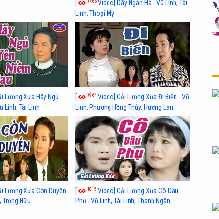
3766
[
Video] Dãy Ngân Hà - Vũ Linh, Tài
Linh, Thoại Mỹ
3964
ải Lương Xưa Hãy Ngủ
[
Video] Cải Lương Xưa Đi Biển - Vũ
 Linh, Tài Linh
Linh, Phương Hồng Thủy, Hương Lan,
Thanh Hằng
4015
ải Lương Xưa Còn Duyên
[
Video] Cải Lương Xưa Cô Dâu
h, Trọng Hữu
Phụ - Vũ Linh, Tài Linh, Thanh Ngân