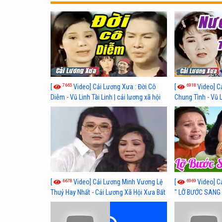
7665
6918
[
Video] Cải Lương Xưa : Đời Cô
[
Video] C
Diễm - Vũ Linh Tài Linh | cải lương xã hội
Chung Tình - Vũ 
hay nhất
lương xã hội hay
6678
6969
[
Video] Cải Lương Minh Vương Lệ
[
Video] C
Thuỷ Hay Nhất - Cải Lương Xã Hội Xưa Bất
" LỠ BƯỚC SANG 
Hủ
Thuỷ, Thanh Tuấ