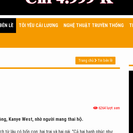
BÊN LỀ
TÔI YÊU CẢI LƯƠNG
NGHỆ THUẬT TRUYỀN THỐNG
T
Trang chủ
Tin bên lề
6264 lượt xem
hồng, Kanye West, nhờ người mang thai hộ.
 từ lâu có bốn con: hai trai và hai gái. "Cả hai hạnh phúc như