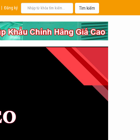
|
Đăng ký