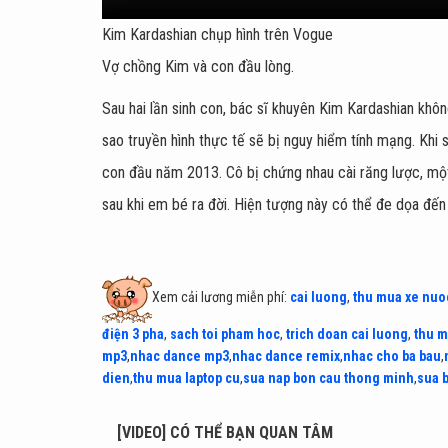
Kim Kardashian chụp hình trên Vogue
Vợ chồng Kim và con đầu lòng.
Sau hai lần sinh con, bác sĩ khuyên Kim Kardashian khô
sao truyền hình thực tế sẽ bị nguy hiểm tính mạng. Khi 
con đầu năm 2013. Cô bị chứng nhau cài răng lược, một 
sau khi em bé ra đời. Hiện tượng này có thể đe dọa đ
Xem cải lương miễn phí:
cai luong
,
thu mua xe nuo
điện 3 pha
,
sach toi pham hoc
,
trich doan cai luong
,
thu m
mp3
,
nhac dance mp3
,
nhac dance remix
,
nhac cho ba bau
,
dien
,
thu mua laptop cu
,
sua nap bon cau thong minh
,
sua 
[VIDEO] CÓ THỂ BẠN QUAN TÂM