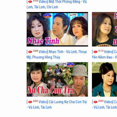
4109
[
Video] Một Thời Phóng Đãng - Vũ
Linh, Tài Linh, Chí Linh
3438
4113
[
Video] Nhạc Tình - Vũ Linh, Thoại
[
Video] C
Mỹ, Phương Hồng Thủy
Yên Niềm Đau - Vũ
4432
3599
[
Video] Cải Lương Nợ Cha Con Trả
[
Video] C
- Vũ Linh, Tài Linh
- Vũ Linh, Tài Lin