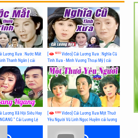
6055
ải Lương Xưa : Nước Mắt
[
Video] Cải Lương Xưa : Nghĩa Cũ
Linh Thanh Ngân | cải
Tình Xưa - Minh Vương Thoại Mỹ | cải
 nhất
lương xã hội hay nhất
6388
ải Lương Xã Hội Siêu Hay
[
Video] Cải Lương Xưa Một Thuở
NGANG " Cải Lương Lệ
Yêu Người Vũ Linh Ngọc Huyền cải lương
n, Hồng Nga
xã hội hay nhất