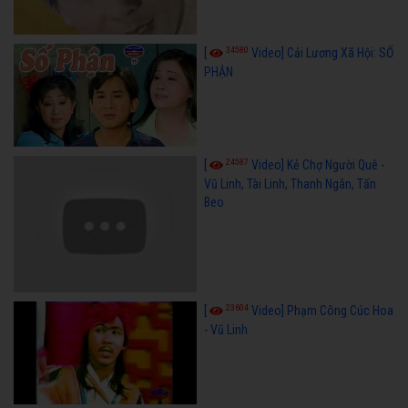
34580
[
Video] Cải Lương Xã Hội: SỐ
PHẬN
24587
[
Video] Kẻ Chợ Người Quê -
Vũ Linh, Tài Linh, Thanh Ngân, Tấn
Beo
23604
[
Video] Phạm Công Cúc Hoa
- Vũ Linh