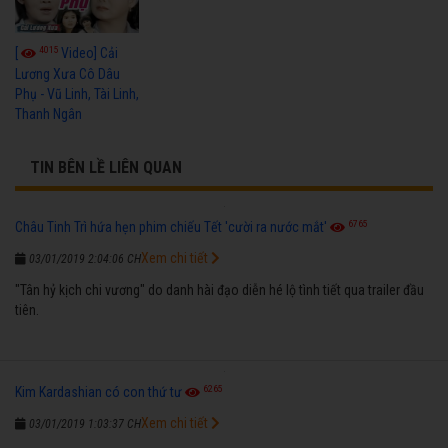
4015
[
Video] Cải
Lương Xưa Cô Dâu
Phụ - Vũ Linh, Tài Linh,
Thanh Ngân
TIN BÊN LỀ LIÊN QUAN
6765
Châu Tinh Trì hứa hẹn phim chiếu Tết 'cười ra nước mắt'
Xem chi tiết
03/01/2019 2:04:06 CH
"Tân hỷ kịch chi vương" do danh hài đạo diễn hé lộ tình tiết qua trailer đầu
tiên.
6265
Kim Kardashian có con thứ tư
Xem chi tiết
03/01/2019 1:03:37 CH