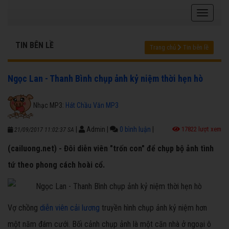
TIN BÊN LỀ
Trang chủ
Tin bên lề
Ngọc Lan - Thanh Bình chụp ảnh kỷ niệm thời hẹn hò
Nhạc MP3:
Hát Chầu Văn MP3
|
Admin
|
0 bình luận
|
17822 lượt xem
21/09/2017 11:02:37 SA
(cailuong.net) - Đôi diễn viên "trốn con" để chụp bộ ảnh tình
tứ theo phong cách hoài cổ.
Vợ chồng
diễn viên cải lương
truyền hình chụp ảnh kỷ niệm hơn
một năm đám cưới. Bối cảnh chụp ảnh là một căn nhà ở ngoại ô