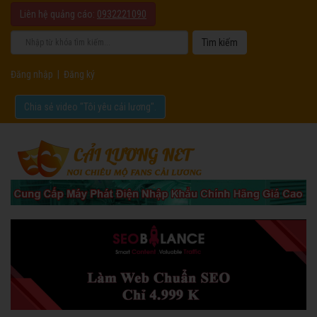
Liên hệ quảng cáo:
0932221090
Đăng nhập
|
Đăng ký
Chia sẻ video "Tôi yêu cải lương".