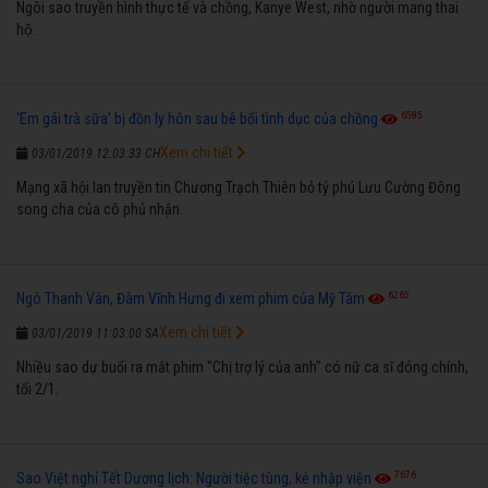
Ngôi sao truyền hình thực tế và chồng, Kanye West, nhờ người mang thai
hộ.
6585
'Em gái trà sữa' bị đồn ly hôn sau bê bối tình dục của chồng
Xem chi tiết
03/01/2019 12:03:33 CH
Mạng xã hội lan truyền tin Chương Trạch Thiên bỏ tỷ phú Lưu Cường Đông
song cha của cô phủ nhận.
6265
Ngô Thanh Vân, Đàm Vĩnh Hưng đi xem phim của Mỹ Tâm
Xem chi tiết
03/01/2019 11:03:00 SA
Nhiều sao dự buổi ra mắt phim "Chị trợ lý của anh" có nữ ca sĩ đóng chính,
tối 2/1.
7676
Sao Việt nghỉ Tết Dương lịch: Người tiệc tùng, kẻ nhập viện