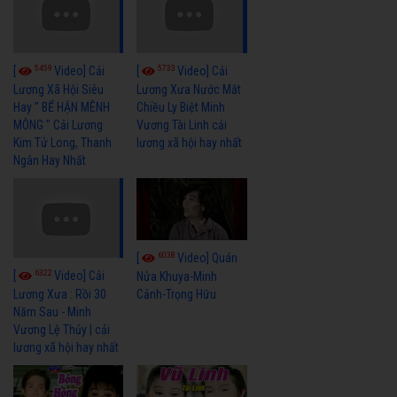
5459
5733
[
Video] Cải
[
Video] Cải
Lương Xã Hội Siêu
Lương Xưa Nước Mắt
Hay " BỂ HẬN MÊNH
Chiều Ly Biệt Minh
MÔNG " Cải Lương
Vương Tài Linh cải
Kim Tử Long, Thanh
lương xã hội hay nhất
Ngân Hay Nhất
6038
[
Video] Quán
6322
[
Video] Cải
Nửa Khuya-Minh
Cảnh-Trọng Hữu
Lương Xưa : Rồi 30
Năm Sau - Minh
Vương Lệ Thủy | cải
lương xã hội hay nhất