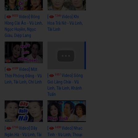
9055
7349
[
Video] Bông
[
Video] Khi
Hồng Cài Áo - Vũ Linh,
Hoa Trà Nở - Vũ Linh,
Ngọc Huyền, Ngọc
Tài Linh
Giàu, Diệp Lang
4109
[
Video] Một
3657
[
Video] Sóng
Thời Phóng Đãng - Vũ
Linh, Tài Linh, Chí Linh
Gió Làng Chài - Vũ
Linh, Tài Linh, Khánh
Tuấn
3766
3438
[
Video] Dãy
[
Video] Nhạc
Ngân Hà - Vũ Linh, Tài
Tình - Vũ Linh, Thoại