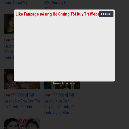
Linh, Thoại Mỹ
Mỹ, Phương Hồng
Thủy
Like Fanpage Để Ủng Hộ Chúng Tôi Duy Trì Website
4113
3964
[
Video] Cải
[
Video] Cải
Lương Xưa Hãy Ngủ
Lương Xưa Đi Biển -
Yên Niềm Đau - Vũ
Vũ Linh, Phương Hồng
Linh, Tài Linh
Thủy, Hương Lan,
Thanh Hằng
Powered by
netcore.vn
4432
3599
[
Video] Cải
[
Video] Cải
Lương Nợ Cha Con Trả
Lương Xưa Còn
- Vũ Linh, Tài Linh
Duyên - Vũ Linh, Tài
Linh, Trọng Hữu