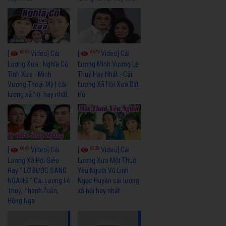
6055
6679
[
Video] Cải
[
Video] Cải
Lương Xưa : Nghĩa Cũ
Lương Minh Vương Lệ
Tình Xưa - Minh
Thuỷ Hay Nhất - Cải
Vương Thoại Mỹ | cải
Lương Xã Hội Xưa Bất
lương xã hội hay nhất
Hủ
6969
6388
[
Video] Cải
[
Video] Cải
Lương Xã Hội Siêu
Lương Xưa Một Thuở
Hay " LỠ BƯỚC SANG
Yêu Người Vũ Linh
NGANG " Cải Lương Lệ
Ngọc Huyền cải lương
Thuỷ, Thanh Tuấn,
xã hội hay nhất
Hồng Nga