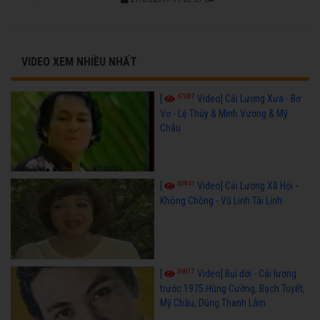
VIDEO XEM NHIỀU NHẤT
67087
[
Video] Cải Lương Xưa - Bơ
Vơ - Lệ Thủy & Minh Vương & Mỹ
Châu
50841
[
Video] Cải Lương Xã Hội -
Không Chồng - Vũ Linh Tài Linh
36017
[
Video] Bụi đời - Cải lương
trước 1975 Hùng Cường, Bạch Tuyết,
Mỹ Châu, Dũng Thanh Lâm