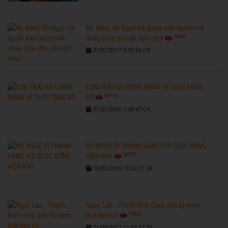
Mr. Đàm, Hồ Ngọc Hà quyết add facebook
76301
nhau vì tin đồn đã nghỉ chơi
31/07/2017 5:03:06 CH
CON TRAI NS CHINH NHẪN VỀ CHỊU TANG
42974
BỐ
31/01/2016 1:08:47 CH
NỮ NGHỆ SĨ THANH HẰNG VỚI CUỘC SỐNG
32577
HIỆN NAY
18/05/2016 10:22:21 SA
Ngọc Lan - Thanh Bình chụp ảnh kỷ niệm
17822
thời hẹn hò
21/09/2017 11:02:37 SA