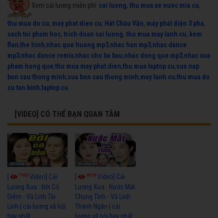
Xem cải lương miễn phí:
cai luong
,
thu mua xe nuoc mia cu
,
thu mua do cu
,
may phat dien cu
,
Hát Chầu Văn
,
máy phát điện 3 pha
,
sach toi pham hoc
,
trich doan cai luong
,
thu mua may lanh cu
,
kem
flan
,
the hinh
,
nhac que huong mp3
,
nhac han mp3
,
nhac dance
mp3
,
nhac dance remix
,
nhac cho ba bau
,
nhac dong que mp3
,
nhac xua
pham hong que
,
thu mua may phat dien
,
thu mua laptop cu
,
sua nap
bon cau thong minh
,
sua bon cau thong minh
,
may lanh cu
,
thu mua do
cu tan binh
,
laptop cu
[VIDEO] CÓ THỂ BẠN QUAN TÂM
7665
6918
[
Video] Cải
[
Video] Cải
Lương Xưa : Đời Cô
Lương Xưa : Nước Mắt
Diễm - Vũ Linh Tài
Chung Tình - Vũ Linh
Linh | cải lương xã hội
Thanh Ngân | cải
hay nhất
lương xã hội hay nhất