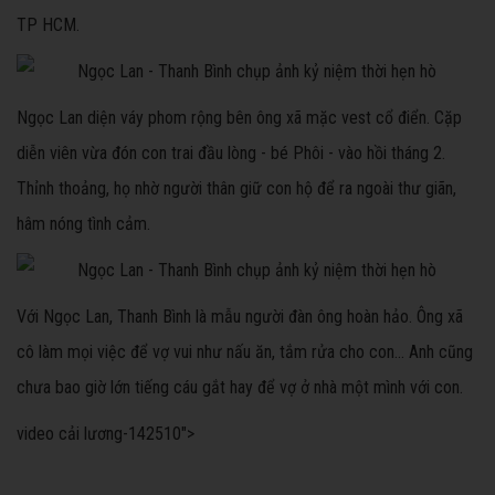
TP HCM.
Ngọc Lan diện váy phom rộng bên ông xã mặc vest cổ điển. Cặp
diễn viên vừa đón con trai đầu lòng - bé Phôi - vào hồi tháng 2.
Thỉnh thoảng, họ nhờ người thân giữ con hộ để ra ngoài thư giãn,
hâm nóng tình cảm.
Với Ngọc Lan, Thanh Bình là mẫu người đàn ông hoàn hảo. Ông xã
cô làm mọi việc để vợ vui như nấu ăn, tắm rửa cho con... Anh cũng
chưa bao giờ lớn tiếng cáu gắt hay để vợ ở nhà một mình với con.
video cải lương
-142510">