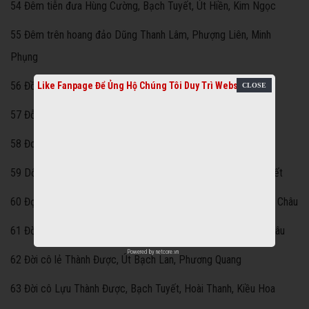
54 Đêm tiễn đưa Hùng Cường, Bạch Tuyết, Út Hiền, Kim Ngọc
55 Đêm trên hoang đảo Dũng Thanh Lâm, Phượng Liên, Minh
Phụng
56 Đồ Lư công chúa Thành Được, Bạch Tuyết, Phương Thanh
Like Fanpage Để Ủng Hộ Chúng Tôi Duy Trì Website
57 Đỗ Thập Nương Thành Được, Ngọc Giàu, Dũng Thanh Lâm
58 Đoạn tuyệt Thành Được, Thanh Nga, Ngọc Giàu
59 Dốc sương mù Minh Phụng, Lệ Thủy, Minh Cảnh, Bạch Tuyết
60 Đợi anh mùa lá rụng Tấn Tài, Phượng Liên, Minh Phụng, Mỹ Châu
61 Đời cô Hạnh Minh Vương, Phượng Liên, Thanh Tuấn, Mỹ Châu
Powered by
netcore.vn
62 Đời cô lẻ Thành Được, Út Bạch Lan, Phương Quang
63 Đời cô Lựu Thành Được, Bạch Tuyết, Hoài Thanh, Kiều Hoa