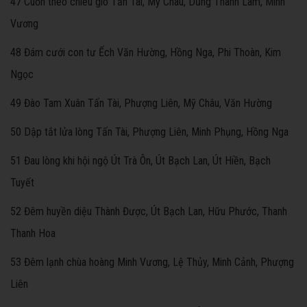
47 Cuốn theo chiều gió Tấn Tài, Mỹ Châu, Dũng Thanh Lâm, Minh
Vương
48 Đám cưới con tư Ếch Văn Hường, Hồng Nga, Phi Thoàn, Kim
Ngọc
49 Đào Tam Xuân Tấn Tài, Phượng Liên, Mỹ Châu, Văn Hường
50 Dập tắt lửa lòng Tấn Tài, Phượng Liên, Minh Phụng, Hồng Nga
51 Đau lòng khi hội ngộ Út Trà Ôn, Út Bạch Lan, Út Hiền, Bạch
Tuyết
52 Đêm huyền diệu Thành Được, Út Bạch Lan, Hữu Phước, Thanh
Thanh Hoa
53 Đêm lạnh chùa hoàng Minh Vương, Lệ Thủy, Minh Cảnh, Phượng
Liên