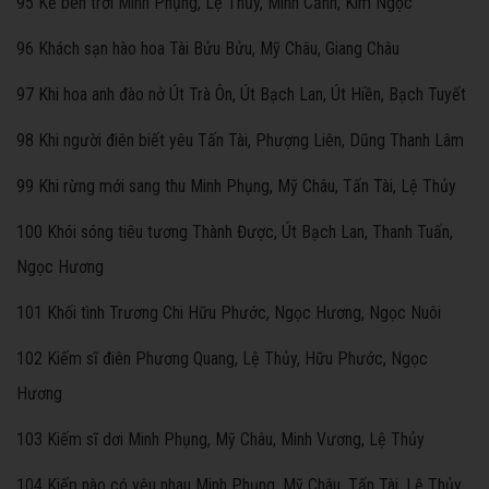
95 Kẻ bên trời Minh Phụng, Lệ Thủy, Minh Cảnh, Kim Ngọc
96 Khách sạn hào hoa Tài Bửu Bửu, Mỹ Châu, Giang Châu
97 Khi hoa anh đào nở Út Trà Ôn, Út Bạch Lan, Út Hiền, Bạch Tuyết
98 Khi người điên biết yêu Tấn Tài, Phượng Liên, Dũng Thanh Lâm
99 Khi rừng mới sang thu Minh Phụng, Mỹ Châu, Tấn Tài, Lệ Thủy
100 Khói sóng tiêu tương Thành Được, Út Bạch Lan, Thanh Tuấn,
Ngọc Hương
101 Khối tình Trương Chi Hữu Phước, Ngọc Hương, Ngọc Nuôi
102 Kiếm sĩ điên Phương Quang, Lệ Thủy, Hữu Phước, Ngọc
Hương
103 Kiếm sĩ dơi Minh Phụng, Mỹ Châu, Minh Vương, Lệ Thủy
104 Kiếp nào có yêu nhau Minh Phụng, Mỹ Châu, Tấn Tài, Lệ Thủy