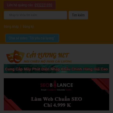
Liên hệ quảng cáo:
0932221090
Đăng nhập
|
Đăng ký
Chia sẻ video "Tôi yêu cải lương".