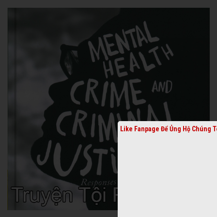
Like Fanpage Để Ủng Hộ Chúng Tô