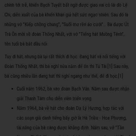
chính tới trễ, khiến Bạch Tuyết bất ngờ được giao vai cô lái đò Lệ
Chi, diễn xuất của bà khiến khán giả hết sức ngạc nhiên. Sau đó là
những vở "Kiếp chồng chung", "Suối mơ rền áo cưới"... Bà được Út
Trà Ôn mời về đoàn Thống Nhất, với vở "Tiếng hát Muồng Tênh",
tên tuổi bà bắt đầu nổi.
Tuy đi hát, nhưng bà lại rất thích đi học. Đang hát và nổi tiếng với
Đoàn Thống Nhất, thì bà nghỉ nửa năm để ôn thi Tú Tài.[1] Sau này,
bà cũng nhiều lần đang hát thì nghỉ ngang như thế, để đi học.[1]
Cuối năm 1962, bà vào đoàn Bạch Vân. Năm sau được nhận
giải Thanh Tâm cho diễn viên triển vọng.
Năm 1964, bà về hát cho đoàn Dạ Lý Hương, hợp tác với
các soạn giả danh tiếng bấy giờ là Hà Triều - Hoa Phượng,
tài năng của bà càng được khẳng định. Năm sau, vở "Tần