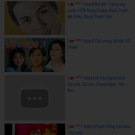
36027
[
Video] Bụi đời - Cải lương
trước 1975 Hùng Cường, Bạch Tuyết,
Mỹ Châu, Dũng Thanh Lâm
34592
[
Video] Cải Lương Xã Hội: SỐ
PHẬN
24595
[
Video] Kẻ Chợ Người Quê -
Vũ Linh, Tài Linh, Thanh Ngân, Tấn
Beo
23614
[
Video] Phạm Công Cúc Hoa
- Vũ Linh