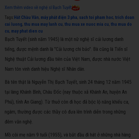
Xem thêm video về nghệ sĩ Bạch Tuyết
Tags:
Hát Chầu Văn
,
máy phát điện 3 pha
,
sach toi pham hoc
,
trich doan
cai luong
,
thu mua may lanh cu
,
thu mua xe nuoc mia cu
,
thu mua do
cu
,
may phat dien cu
Bạch Tuyết (sinh năm 1945) là một nữ nghệ sĩ cải lương danh
tiếng, được mệnh danh là "Cải lương chi bảo". Bà cũng là Tiến sĩ
Nghệ thuật Cải lương đầu tiên của Việt Nam, được nhà nước Việt
Nam tôn vinh danh hiệu Nghệ sĩ Nhân dân.
Bà tên thật là Nguyễn Thị Bạch Tuyết, sinh 24 tháng 12 năm 1945
tại làng Khánh Bình, Châu Ðốc (nay thuộc xã Khánh An, huyện An
Phú), tỉnh An Giang). Từ thuở còn đi học đã bộc lộ năng khiếu ca,
ngâm, thường được các thầy cô đưa lên trình diễn trong những
đêm văn nghệ.
Mồ côi mẹ năm 9 tuổi (1955), và bắt đầu đi hát ở những nhà hàng