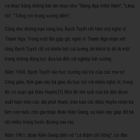
ca nhạc bằng những bài tân nhạc như "Nắng đẹp miền Nam", "Làng
tôi", "Tiếng còi trong sương đêm"...
Cũng như những bạn cùng lứa, Bạch Tuyết rất hâm mộ nghệ sĩ
Thanh Nga. Trong một lần gặp gỡ, nghệ sĩ Thanh Nga nhận xét
rằng Bạch Tuyết rất có khiếu hát cải lương, lời khích lệ đó là một
trong những động lực đưa bà đến với nghiệp hát xướng.
Năm 1960, Bạch Tuyết vào học trường nội trú của các ma-sơ
Công giáo, thời gian này bà giao du học hỏi với nhiều nghệ sĩ, trong
đó có soạn giả Điêu Huyền.[1] Nhờ đó tên tuổi của bà dần được
xuất hiện trên các đài phát thanh, trên báo chí. Điêu Huyền nhận bà
làm con nuôi, cho gia nhập đoàn Kiên Giang, sự kiện này giúp đỡ bà
rất nhiều trong bước đường sau này.
Năm 1961, đoàn Kiên Giang diễn vở "Lá thắm chỉ hồng", cô đào