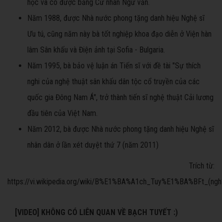
học và có được bằng Cử nhân Ngữ văn.
Năm 1988, được Nhà nước phong tặng danh hiệu Nghệ sĩ
Ưu tú, cũng năm này bà tốt nghiệp khoa đạo diễn ở Viện hàn
lâm Sân khấu và Điện ảnh tại Sofia - Bulgaria.
Năm 1995, bà bảo vệ luận án Tiến sĩ với đề tài "Sự thích
nghi của nghệ thuật sân khấu dân tộc cổ truyền của các
quốc gia Đông Nam Á", trở thành tiến sĩ nghệ thuật Cải lương
đầu tiên của Việt Nam.
Năm 2012, bà được Nhà nước phong tặng danh hiệu Nghệ sĩ
nhân dân ở lần xét duyệt thứ 7 (năm 2011)
Trích từ:
https://vi.wikipedia.org/wiki/B%E1%BA%A1ch_Tuy%E1%BA%BFt
[VIDEO] KHÔNG CÓ LIÊN QUAN VỀ BẠCH TUYẾT :)