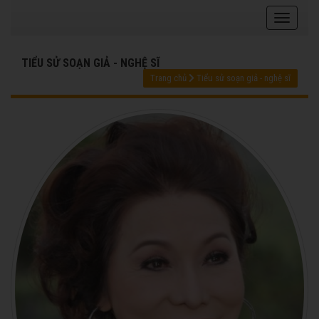
TIỂU SỬ SOẠN GIẢ - NGHỆ SĨ
Trang chủ
Tiểu sử soạn giả - nghệ sĩ