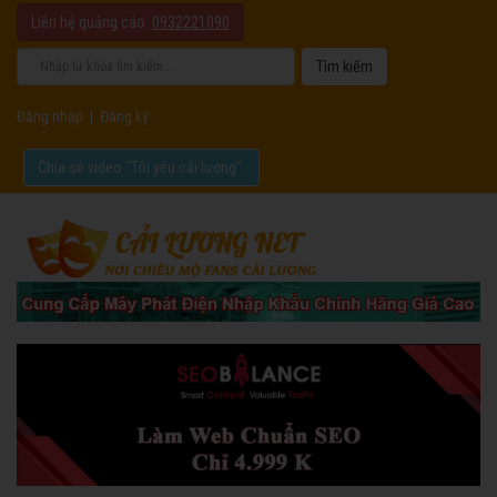
Liên hệ quảng cáo:
0932221090
Đăng nhập
|
Đăng ký
Chia sẻ video "Tôi yêu cải lương".