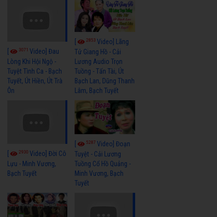
2853
[
Video] Lãng
3071
[
Video] Đau
Tử Giang Hồ - Cải
Lương Audio Trọn
Lòng Khi Hội Ngộ -
Tuồng - Tấn Tài, Út
Tuyệt Tình Ca - Bạch
Bạch Lan, Dũng Thanh
Tuyết, Út Hiền, Út Trà
Lâm, Bạch Tuyết
Ôn
5287
[
Video] Đoạn
2930
[
Video] Đời Cô
Tuyệt - Cải Lương
Tuồng Cổ Hồ Quảng -
Lựu - Minh Vương,
Minh Vương, Bạch
Bạch Tuyết
Tuyết