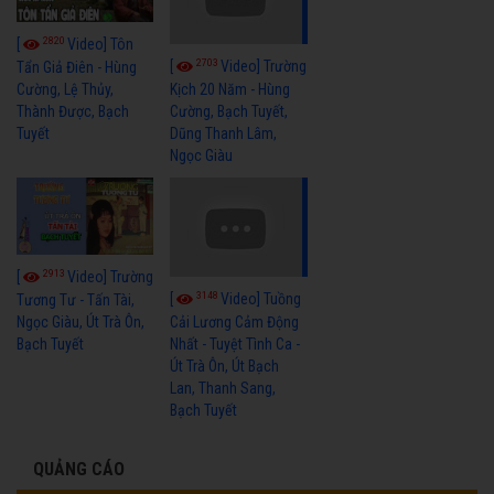
2820
[
Video] Tôn
2703
[
Video] Trường
Tẩn Giả Điên - Hùng
Cường, Lệ Thủy,
Kịch 20 Năm - Hùng
Thành Được, Bạch
Cường, Bạch Tuyết,
Tuyết
Dũng Thanh Lâm,
Ngọc Giàu
2913
[
Video] Trường
3148
[
Video] Tuồng
Tương Tư - Tấn Tài,
Ngọc Giàu, Út Trà Ôn,
Cải Lương Cảm Động
Bạch Tuyết
Nhất - Tuyệt Tình Ca -
Út Trà Ôn, Út Bạch
Lan, Thanh Sang,
Bạch Tuyết
QUẢNG CÁO