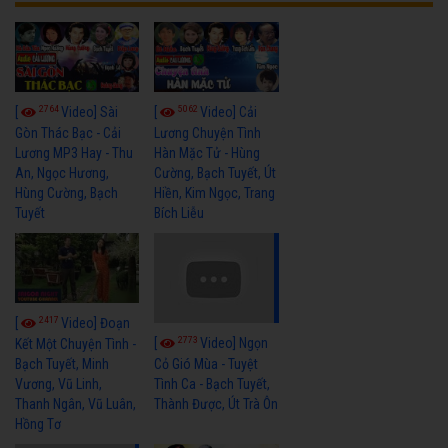
2764
5062
[
Video] Sài
[
Video] Cải
Gòn Thác Bạc - Cải
Lương Chuyện Tình
Lương MP3 Hay - Thu
Hàn Mặc Tử - Hùng
An, Ngọc Hương,
Cường, Bạch Tuyết, Út
Hùng Cường, Bạch
Hiền, Kim Ngọc, Trang
Tuyết
Bích Liễu
2417
[
Video] Đoạn
2773
[
Video] Ngọn
Kết Một Chuyện Tình -
Bạch Tuyết, Minh
Cỏ Gió Mùa - Tuyệt
Vương, Vũ Linh,
Tình Ca - Bạch Tuyết,
Thanh Ngân, Vũ Luân,
Thành Được, Út Trà Ôn
Hồng Tơ