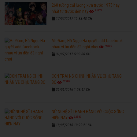
260 tuồng cải lương xưa trước 1975 hay
96222
nhất từ trước đến nay
17/07/2017 11:33:48 CH
Mr. Đàm, Hồ Ngọc Hà quyết add facebook
76309
nhau vì tin đồn đã nghỉ chơi
31/07/2017 5:03:06 CH
CON TRAI NS CHINH NHẪN VỀ CHỊU TANG
42987
BỐ
31/01/2016 1:08:47 CH
NỮ NGHỆ SĨ THANH HẰNG VỚI CUỘC SỐNG
32583
HIỆN NAY
18/05/2016 10:22:21 SA