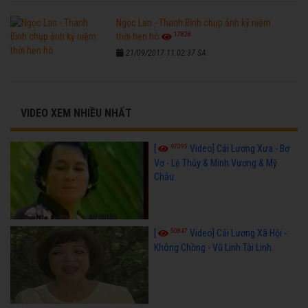
Ngọc Lan - Thanh Bình chụp ảnh kỷ niệm
17828
thời hẹn hò
21/09/2017 11:02:37 SA
VIDEO XEM NHIỀU NHẤT
67095
[
Video] Cải Lương Xưa - Bơ
Vơ - Lệ Thủy & Minh Vương & Mỹ
Châu
50847
[
Video] Cải Lương Xã Hội -
Không Chồng - Vũ Linh Tài Linh