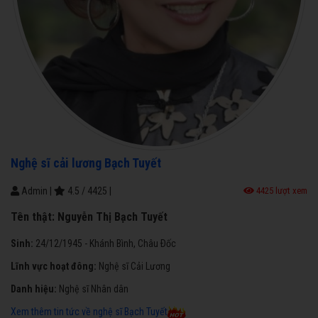
Nghệ sĩ cải lương Bạch Tuyết
Admin
|
4.5
/
4425
|
4425 lượt xem
Tên thật:
Nguyễn Thị Bạch Tuyết
Sinh:
24/12/1945 - Khánh Bình, Châu Ðốc
Lĩnh vực hoạt đông
:
Nghệ sĩ Cải Lương
Danh hiệu:
Nghệ sĩ Nhân dân
Xem thêm tin tức về nghệ sĩ Bạch Tuyết