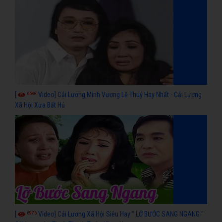
6688
[
Video] Cải Lương Minh Vương Lệ Thuỷ Hay Nhất - Cải Lương
Xã Hội Xưa Bất Hủ
6976
[
Video] Cải Lương Xã Hội Siêu Hay " LỠ BƯỚC SANG NGANG "