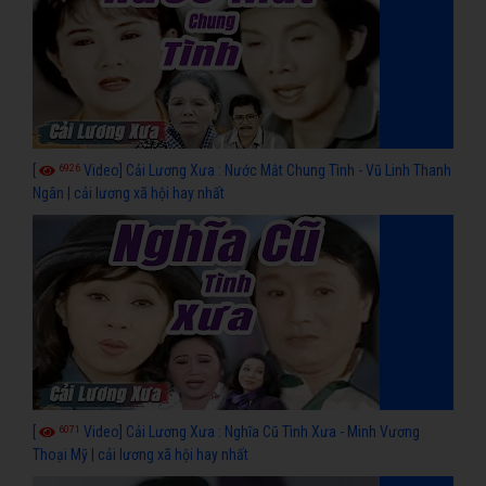
6926
[
Video] Cải Lương Xưa : Nước Mắt Chung Tình - Vũ Linh Thanh
Ngân | cải lương xã hội hay nhất
6071
[
Video] Cải Lương Xưa : Nghĩa Cũ Tình Xưa - Minh Vương
Thoại Mỹ | cải lương xã hội hay nhất