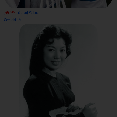
8462
[
Tiểu sử] Vũ Luân
Xem chi tiết