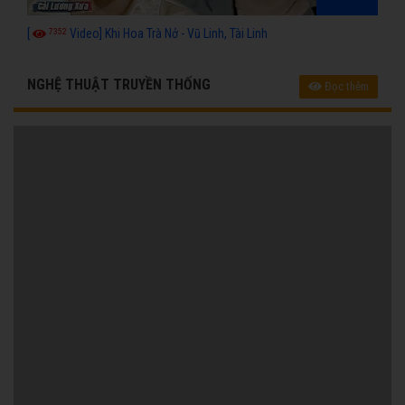
7352
[
Video] Khi Hoa Trà Nở - Vũ Linh, Tài Linh
NGHỆ THUẬT TRUYỀN THỐNG
Đọc thêm