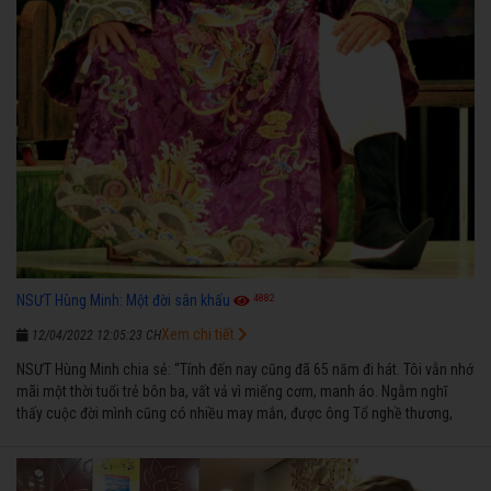
4882
NSƯT Hùng Minh: Một đời sân khấu
Xem chi tiết
12/04/2022 12:05:23 CH
NSƯT Hùng Minh chia sẻ: “Tính đến nay cũng đã 65 năm đi hát. Tôi vẫn nhớ
mãi một thời tuổi trẻ bôn ba, vất vả vì miếng cơm, manh áo. Ngẫm nghĩ
thấy cuộc đời mình cũng có nhiều may mắn, được ông Tổ nghề thương,
nên từ một cậu bé nghèo chẳng biết hát xướng là gì, trong dòng đời xuôi
ngược nhận được những cơ may để từng bước thành danh với nghiệp ca
diễn”.