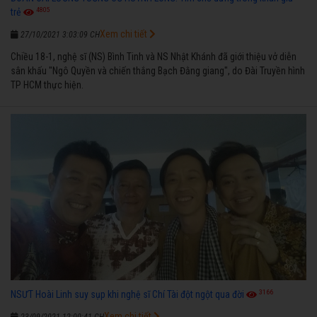
4805
trẻ
Xem chi tiết
27/10/2021 3:03:09 CH
Chiều 18-1, nghệ sĩ (NS) Bình Tinh và NS Nhật Khánh đã giới thiệu vở diễn
sân khấu "Ngô Quyền và chiến thắng Bạch Đằng giang", do Đài Truyền hình
TP HCM thực hiện.
3166
NSƯT Hoài Linh suy sụp khi nghệ sĩ Chí Tài đột ngột qua đời
Xem chi tiết