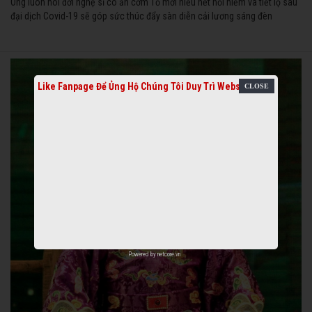
Ông luôn nói đời nghệ sĩ có ăn cơm Tổ mới hiểu hết nỗi niềm và tiết lộ sau
đại dịch Covid-19 sẽ góp sức thúc đẩy sàn diễn cải lương sáng đèn
Like Fanpage Để Ủng Hộ Chúng Tôi Duy Trì Website
Powered by
netcore.vn