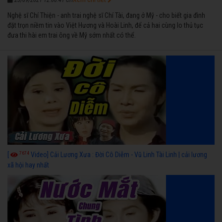
23/09/2021 12:00:41 CH
Nghệ sĩ Chí Thiện - anh trai nghệ sĩ Chí Tài, đang ở Mỹ - cho biết gia đình
đặt trọn niềm tin vào Việt Hương và Hoài Linh, để cả hai cùng lo thủ tục
đưa thi hài em trai ông về Mỹ sớm nhất có thể.
7674
[
Video] Cải Lương Xưa : Đời Cô Diễm - Vũ Linh Tài Linh | cải lương
xã hội hay nhất