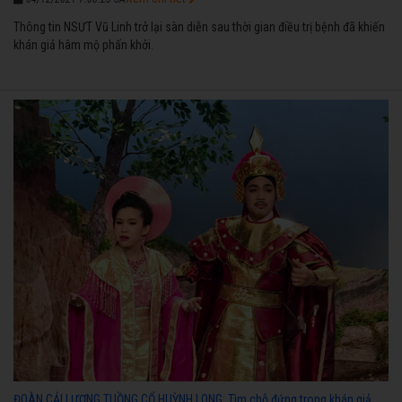
Thông tin NSƯT Vũ Linh trở lại sàn diễn sau thời gian điều trị bệnh đã khiến
khán giả hâm mộ phấn khởi.
ĐOÀN CẢI LƯƠNG TUỒNG CỔ HUỲNH LONG: Tìm chỗ đứng trong khán giả