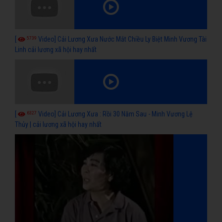
5739
[
Video] Cải Lương Xưa Nước Mắt Chiều Ly Biệt Minh Vương Tài
Linh cải lương xã hội hay nhất
6327
[
Video] Cải Lương Xưa : Rồi 30 Năm Sau - Minh Vương Lệ
Thủy | cải lương xã hội hay nhất