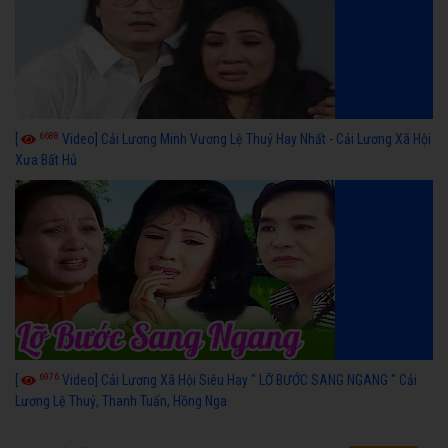
6688
[
Video] Cải Lương Minh Vương Lệ Thuỷ Hay Nhất - Cải Lương Xã Hội
Xưa Bất Hủ
6976
[
Video] Cải Lương Xã Hội Siêu Hay " LỠ BƯỚC SANG NGANG " Cải
Lương Lệ Thuỷ, Thanh Tuấn, Hồng Nga