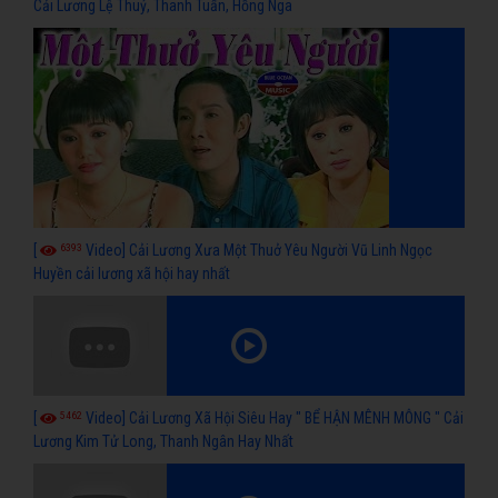
Cải Lương Lệ Thuỷ, Thanh Tuấn, Hồng Nga
6393
[
Video] Cải Lương Xưa Một Thuở Yêu Người Vũ Linh Ngọc
Huyền cải lương xã hội hay nhất
5462
[
Video] Cải Lương Xã Hội Siêu Hay " BỂ HẬN MÊNH MÔNG " Cải
Lương Kim Tử Long, Thanh Ngân Hay Nhất