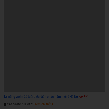
4221
Tài năng violin 20 tuổi biểu diễn chào năm mới ở Hà Nội
Xem chi tiết
29/12/2018 7:09:01 CH