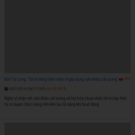
5353
Kim Tử Long: 'Tôi lỗ hàng trăm triệu vì gây dựng sân khấu cải lương'
Xem chi tiết
02/01/2019 5:06:17 CH
Nghệ sĩ nhận xét sân khấu cải lương xã hội hóa chưa nhận hỗ trợ kịp thời
từ cơ quan chức năng nên liên tục lỗ nặng khi hoạt động.