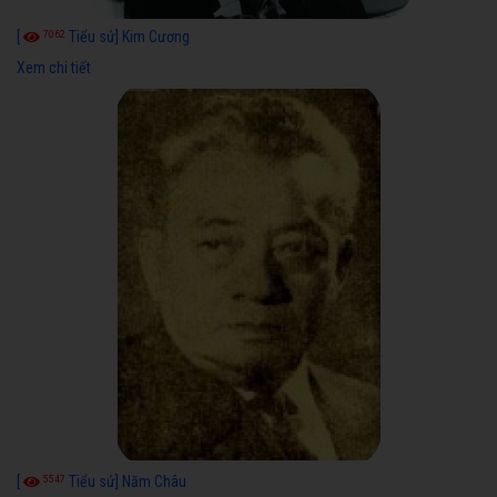
7062
[
Tiểu sử] Kim Cương
Xem chi tiết
5547
[
Tiểu sử] Năm Châu