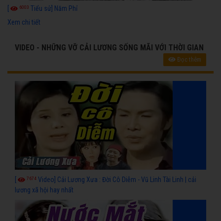
6003
[
Tiểu sử] Năm Phỉ
Xem chi tiết
VIDEO - NHỮNG VỠ CẢI LƯƠNG SỐNG MÃI VỚI THỜI GIAN
Đọc thêm
7674
[
Video] Cải Lương Xưa : Đời Cô Diễm - Vũ Linh Tài Linh | cải
lương xã hội hay nhất