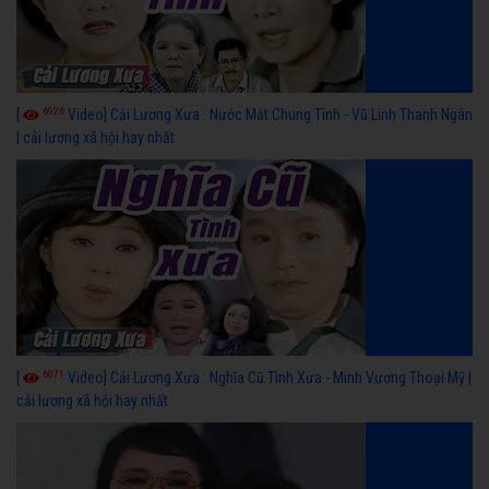
6926
[
Video] Cải Lương Xưa : Nước Mắt Chung Tình - Vũ Linh Thanh Ngân
| cải lương xã hội hay nhất
6071
[
Video] Cải Lương Xưa : Nghĩa Cũ Tình Xưa - Minh Vương Thoại Mỹ |
cải lương xã hội hay nhất