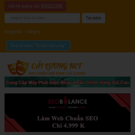
Liên hệ quảng cáo:
0932221090
Đăng nhập
|
Đăng ký
Chia sẻ video "Tôi yêu cải lương".