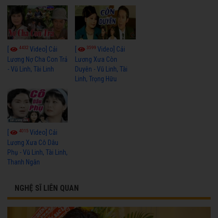
4432
3599
[
Video] Cải
[
Video] Cải
Lương Nợ Cha Con Trả
Lương Xưa Còn
- Vũ Linh, Tài Linh
Duyên - Vũ Linh, Tài
Linh, Trọng Hữu
4015
[
Video] Cải
Lương Xưa Cô Dâu
Phụ - Vũ Linh, Tài Linh,
Thanh Ngân
NGHỆ SĨ LIÊN QUAN