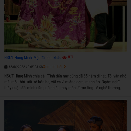
4877
NSƯT Hùng Minh: Một đời sân khấu
Xem chi tiết
12/04/2022 12:05:23 CH
NSƯT Hùng Minh chia sẻ: “Tính đến nay cũng đã 65 năm đi hát. Tôi vẫn nhớ
mãi một thời tuổi trẻ bôn ba, vất vả vì miếng cơm, manh áo. Ngẫm nghĩ
thấy cuộc đời mình cũng có nhiều may mắn, được ông Tổ nghề thương,
nên từ một cậu bé nghèo chẳng biết hát xướng là gì, trong dòng đời xuôi
ngược nhận được những cơ may để từng bước thành danh với nghiệp ca
diễn”.