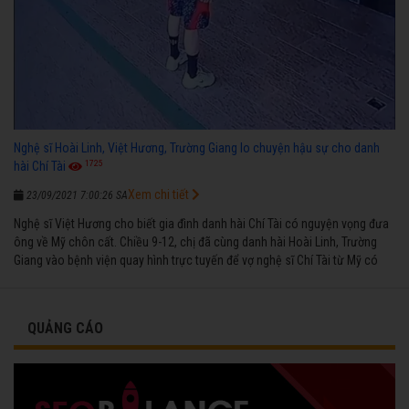
Nghệ sĩ Hoài Linh, Việt Hương, Trường Giang lo chuyện hậu sự cho danh
1725
hài Chí Tài
Xem chi tiết
23/09/2021 7:00:26 SA
Nghệ sĩ Việt Hương cho biết gia đình danh hài Chí Tài có nguyện vọng đưa
ông về Mỹ chôn cất. Chiều 9-12, chị đã cùng danh hài Hoài Linh, Trường
Giang vào bệnh viện quay hình trực tuyến để vợ nghệ sĩ Chí Tài từ Mỹ có
thể nhìn thấy mặt chồng
QUẢNG CÁO