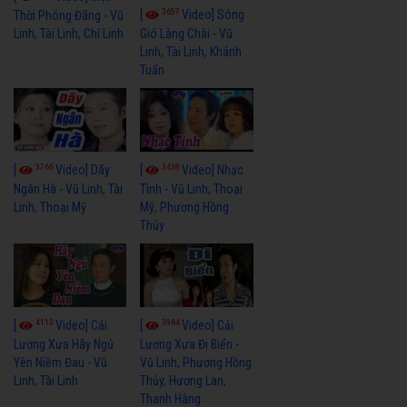
3657
[
Video] Sóng
Thời Phóng Đãng - Vũ
Linh, Tài Linh, Chí Linh
Gió Làng Chài - Vũ
Linh, Tài Linh, Khánh
Tuấn
3766
3438
[
Video] Dãy
[
Video] Nhạc
Ngân Hà - Vũ Linh, Tài
Tình - Vũ Linh, Thoại
Linh, Thoại Mỹ
Mỹ, Phương Hồng
Thủy
4113
3964
[
Video] Cải
[
Video] Cải
Lương Xưa Hãy Ngủ
Lương Xưa Đi Biển -
Yên Niềm Đau - Vũ
Vũ Linh, Phương Hồng
Linh, Tài Linh
Thủy, Hương Lan,
Thanh Hằng