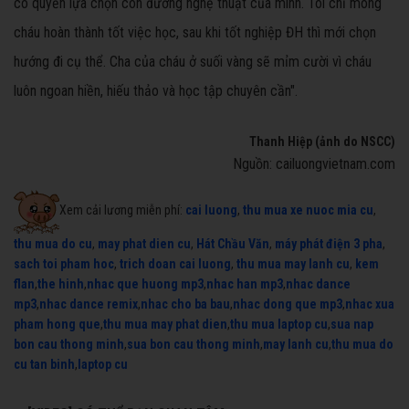
có quyền lựa chọn con đường nghệ thuật của mình. Tôi chỉ mong
cháu hoàn thành tốt việc học, sau khi tốt nghiệp ĐH thì mới chọn
hướng đi cụ thể. Cha của cháu ở suối vàng sẽ mỉm cười vì cháu
luôn ngoan hiền, hiếu thảo và học tập chuyên cần".
Thanh Hiệp (ảnh do NSCC)
Nguồn: cailuongvietnam.com
Xem cải lương miễn phí:
cai luong
,
thu mua xe nuoc mia cu
,
thu mua do cu
,
may phat dien cu
,
Hát Chầu Văn
,
máy phát điện 3 pha
,
sach toi pham hoc
,
trich doan cai luong
,
thu mua may lanh cu
,
kem
flan
,
the hinh
,
nhac que huong mp3
,
nhac han mp3
,
nhac dance
mp3
,
nhac dance remix
,
nhac cho ba bau
,
nhac dong que mp3
,
nhac xua
pham hong que
,
thu mua may phat dien
,
thu mua laptop cu
,
sua nap
bon cau thong minh
,
sua bon cau thong minh
,
may lanh cu
,
thu mua do
cu tan binh
,
laptop cu