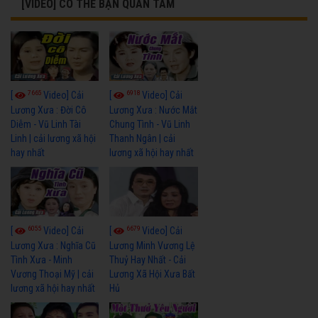
[VIDEO] CÓ THỂ BẠN QUAN TÂM
7665
6918
[
Video] Cải
[
Video] Cải
Lương Xưa : Đời Cô
Lương Xưa : Nước Mắt
Diễm - Vũ Linh Tài
Chung Tình - Vũ Linh
Linh | cải lương xã hội
Thanh Ngân | cải
hay nhất
lương xã hội hay nhất
6055
6679
[
Video] Cải
[
Video] Cải
Lương Xưa : Nghĩa Cũ
Lương Minh Vương Lệ
Tình Xưa - Minh
Thuỷ Hay Nhất - Cải
Vương Thoại Mỹ | cải
Lương Xã Hội Xưa Bất
lương xã hội hay nhất
Hủ