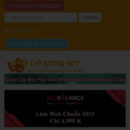
Liên hệ quảng cáo:
0932221090
Đăng nhập
|
Đăng ký
Chia sẻ video "Tôi yêu cải lương".