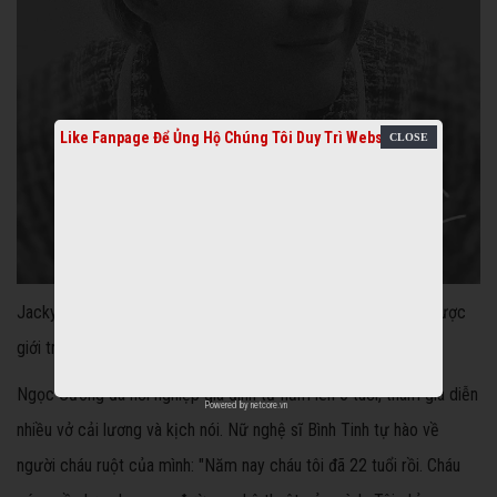
Like Fanpage Để Ủng Hộ Chúng Tôi Duy Trì Website
Jacky luôn tạo dấu ấn đẹp trong các tiết mục múa hiện đại được
giới trẻ yêu thích
Ngọc Cương đã nối nghiệp gia đình từ năm lên 6 tuổi, tham gia diễn
Powered by
netcore.vn
nhiều vở cải lương và kịch nói. Nữ nghệ sĩ Bình Tinh tự hào về
người cháu ruột của mình: "Năm nay cháu tôi đã 22 tuổi rồi. Cháu