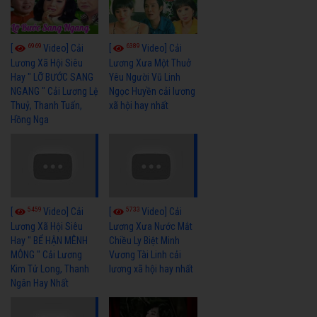
6969
6389
[
Video] Cải
[
Video] Cải
Lương Xã Hội Siêu
Lương Xưa Một Thuở
Hay " LỠ BƯỚC SANG
Yêu Người Vũ Linh
NGANG " Cải Lương Lệ
Ngọc Huyền cải lương
Thuỷ, Thanh Tuấn,
xã hội hay nhất
Hồng Nga
5459
5733
[
Video] Cải
[
Video] Cải
Lương Xã Hội Siêu
Lương Xưa Nước Mắt
Hay " BỂ HẬN MÊNH
Chiều Ly Biệt Minh
MÔNG " Cải Lương
Vương Tài Linh cải
Kim Tử Long, Thanh
lương xã hội hay nhất
Ngân Hay Nhất