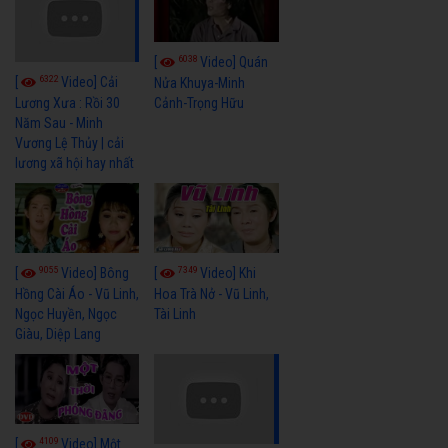
6038
[
Video] Quán
6322
[
Video] Cải
Nửa Khuya-Minh
Cảnh-Trọng Hữu
Lương Xưa : Rồi 30
Năm Sau - Minh
Vương Lệ Thủy | cải
lương xã hội hay nhất
9055
7349
[
Video] Bông
[
Video] Khi
Hồng Cài Áo - Vũ Linh,
Hoa Trà Nở - Vũ Linh,
Ngọc Huyền, Ngọc
Tài Linh
Giàu, Diệp Lang
4109
[
Video] Một