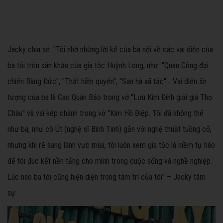
Jacky chia sẻ: "Tôi nhớ những lời kể của bà nội về các vai diễn của
ba tôi trên sân khấu của gia tộc Huỳnh Long, như: "Quan Công đại
chiến Bàng Đức", "Thất hiền quyến", "San hà xã tắc"... Vai diễn ấn
tượng của ba là Cao Quân Bảo trong vở "Lưu Kim Đính giải giá Thọ
Châu" và vai kép chánh trong vở "Kim Hồ Điệp. Tôi đã không thể
như ba, như cô Út (nghệ sĩ Bình Tinh) gắn với nghệ thuật tuồng cổ,
nhưng khi rẽ sang lãnh vực múa, tôi luôn xem gia tộc là niềm tự hào
để tôi đúc kết nền tảng cho mình trong cuộc sống và nghề nghiệp.
Lúc nào ba tôi cũng hiện diện trong tâm trí của tôi" – Jacky tâm
sự.