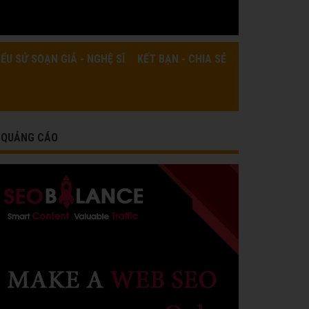
IỂU SỬ SOẠN GIẢ - NGHỆ SĨ
KẾT BẠN - CHIA SẺ
QUẢNG CÁO