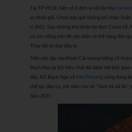
Tại TP HCM, hiện có 6 đơn vị xã hội hóa
cải lư
vụ khán giả. Chưa bao giờ không khí chào Xuân l
sĩ
(NS). Sau những khó khăn do dịch Covid-19, N
có sức sống mới để sàn diễn có thể sáng đèn qu
Thay đổi tư duy đầu tư
Trên sàn tập của Đoàn Cải lương tuồng cổ Huỳn
Bạch Mai và NS Hữu Huệ đã dành hết thời gian để
đây, NS Bạch Nga và
Kim Phượng
cũng đang th
chế tác đạo cụ, mũ mão cho vở "Sơn hà xã tắc" s
Sửu 2021.