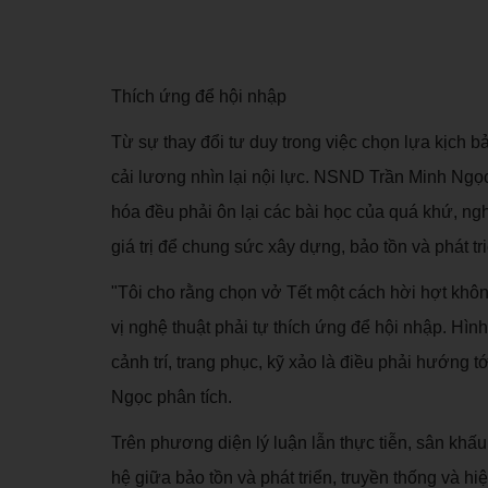
Thích ứng để hội nhập
Từ sự thay đổi tư duy trong việc chọn lựa kịch 
cải lương nhìn lại nội lực. NSND Trần Minh Ngọc
hóa đều phải ôn lại các bài học của quá khứ, ng
giá trị để chung sức xây dựng, bảo tồn và phát t
"Tôi cho rằng chọn vở Tết một cách hời hợt khôn
vị nghệ thuật phải tự thích ứng để hội nhập. Hìn
cảnh trí, trang phục, kỹ xảo là điều phải hướng
Ngọc phân tích.
Trên phương diện lý luận lẫn thực tiễn, sân khấ
hệ giữa bảo tồn và phát triển, truyền thống và h