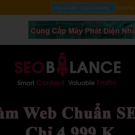
Đăng nhập
Chia sẻ video "Tôi yêu cải lương".