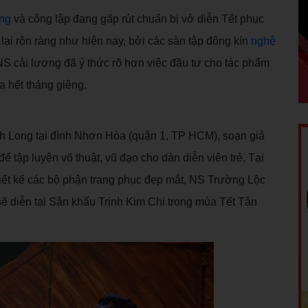
ơng
và công lập đang gấp rút chuẩn bị vở diễn Tết phục
ại rộn ràng như hiện nay, bởi các sàn tập đông kín
nghệ
S cải lương đã ý thức rõ hơn việc đầu tư cho tác phẩm
a hết tháng giêng.
h Long tại đình Nhơn Hòa (quận 1, TP HCM), soạn giả
 tập luyện võ thuật, vũ đạo cho dàn diễn viên trẻ. Tại
iết kế các bộ phận trang phục đẹp mắt, NS Trường Lộc
ẽ diễn tại Sân khấu Trịnh Kim Chi trong mùa Tết Tân