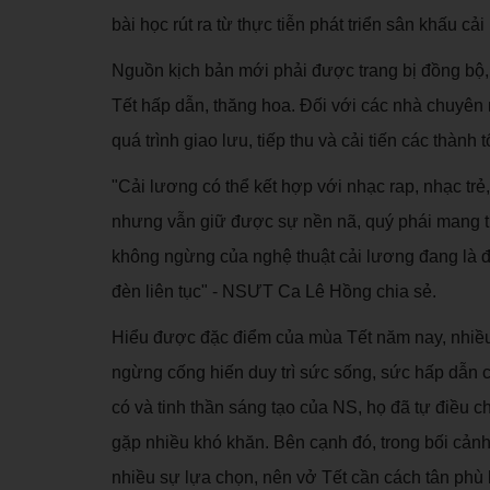
bài học rút ra từ thực tiễn phát triển sân khấu c
Nguồn kịch bản mới phải được trang bị đồng bộ, 
Tết hấp dẫn, thăng hoa. Đối với các nhà chuyên 
quá trình giao lưu, tiếp thu và cải tiến các thành
"Cải lương có thể kết hợp với nhạc rap, nhạc trẻ
nhưng vẫn giữ được sự nền nã, quý phái mang tín
không ngừng của nghệ thuật cải lương đang là 
đèn liên tục" - NSƯT Ca Lê Hồng chia sẻ.
Hiểu được đặc điểm của mùa Tết năm nay, nhiều
ngừng cống hiến duy trì sức sống, sức hấp dẫn 
có và tinh thần sáng tạo của NS, họ đã tự điều ch
gặp nhiều khó khăn. Bên cạnh đó, trong bối cảnh
nhiều sự lựa chọn, nên vở Tết cần cách tân phù