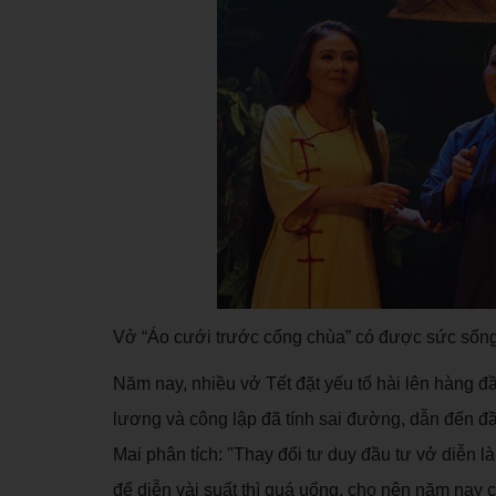
Vở “Áo cưới trước cổng chùa” có được sức sống
Năm nay, nhiều vở Tết đặt yếu tố hài lên hàng đầ
lương và công lập đã tính sai đường, dẫn đến 
Mai phân tích: "Thay đổi tư duy đầu tư vở diễn là
để diễn vài suất thì quá uổng, cho nên năm nay