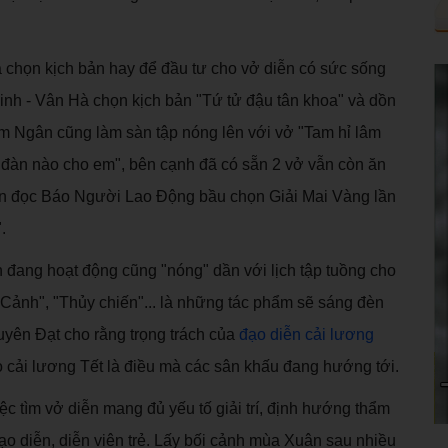
 chọn kịch bản hay để đầu tư cho vở diễn có sức sống
inh - Vân Hà chọn kịch bản "Tứ tử đậu tân khoa" và dồn
im Ngân cũng làm sàn tập nóng lên với vở "Tam hỉ lâm
àn nào cho em", bên cạnh đã có sẵn 2 vở vẫn còn ăn
ạn đọc Báo Người Lao Động bầu chọn Giải Mai Vàng lần
.
 đang hoạt động cũng "nóng" dần với lịch tập tuồng cho
Cảnh", "Thủy chiến"... là những tác phẩm sẽ sáng đèn
yên Đạt cho rằng trọng trách của
đạo diễn cải lương
o cải lương Tết là điều mà các sân khấu đang hướng tới.
c tìm vở diễn mang đủ yếu tố giải trí, định hướng thẩm
 đạo diễn, diễn viên trẻ. Lấy bối cảnh mùa Xuân sau nhiều