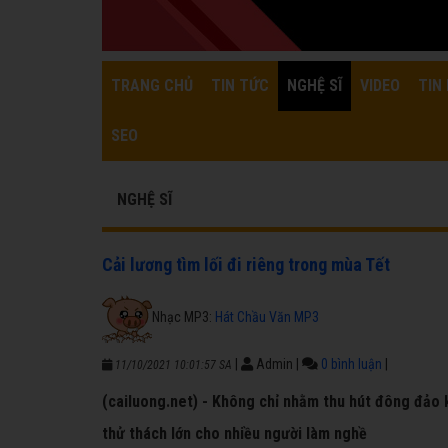
TRANG CHỦ
TIN TỨC
NGHỆ SĨ
VIDEO
TIN 
SEO
NGHỆ SĨ
Cải lương tìm lối đi riêng trong mùa Tết
Nhạc MP3:
Hát Chầu Văn MP3
|
Admin
|
0 bình luận
|
11/10/2021 10:01:57 SA
(cailuong.net) - Không chỉ nhằm thu hút đông đảo 
thử thách lớn cho nhiều người làm nghề