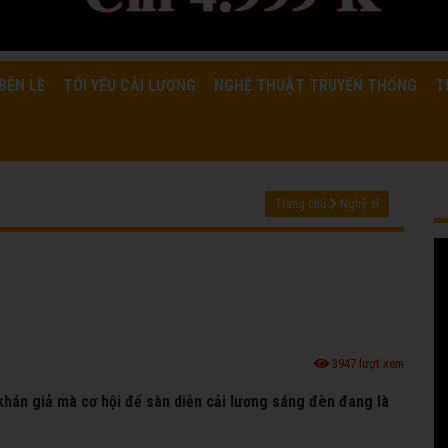
BÊN LỀ
TÔI YÊU CẢI LƯƠNG
NGHỆ THUẬT TRUYỀN THỐNG
T
Trang chủ
Nghệ sĩ
3947 lượt xem
khán giả mà cơ hội để sàn diễn cải lương sáng đèn đang là