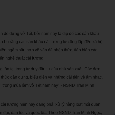
bản để dựng vở Tết, bởi năm nay là dịp để các sân khấu
 cho rằng các sân khấu cải lương từ công lập đến xã hội
hiền ngẫm sâu hơn về vấn đề nhận thức, tiếp biến các
riển nghệ thuật cải lương.
g tồn tại trong tư duy đầu tư của nhà sản xuất. Các đơn
h thức dàn dựng, biểu diễn và những cải tiến về âm nhạc,
 tới trong mùa làm vở Tết năm nay" - NSND Trần Minh
u cải lương hiện nay đang phải xử lý hàng loạt mối quan
iện đại, dân tộc và quốc tế... Theo NSND Trần Minh Ngọc,