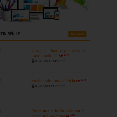
TIN BÊN LỀ
Đọc thêm
Châu Tinh Trì hứa hẹn phim chiếu Tết
6769
'cười ra nước mắt'
03/01/2019 2:04:06 CH
6268
Kim Kardashian có con thứ tư
03/01/2019 1:03:37 CH
'Em gái trà sữa' bị đồn ly hôn sau bê
6589
bối tình dục của chồng