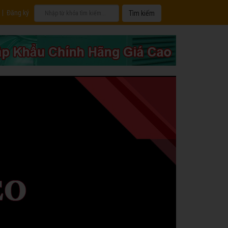
|
Đăng ký