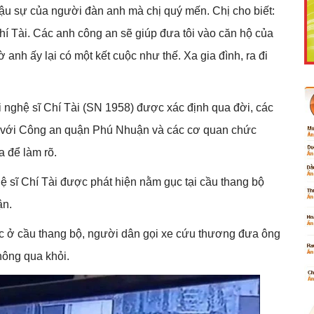
ậu sự của người đàn anh mà chị quý mến. Chị cho biết:
hí Tài. Các anh công an sẽ giúp đưa tôi vào căn hộ của
 anh ấy lại có một kết cuộc như thế. Xa gia đình, ra đi
Like Fanpage Để Ủng Hộ Chúng Tôi Duy Trì Website
 nghệ sĩ Chí Tài (SN 1958) được xác định qua đời, các
 với Công an quận Phú Nhuận và các cơ quan chức
a để làm rõ.
 sĩ Chí Tài được phát hiện nằm gục tại cầu thang bộ
ận.
ục ở cầu thang bộ, người dân gọi xe cứu thương đưa ông
Powered by
netcore.vn
hông qua khỏi.