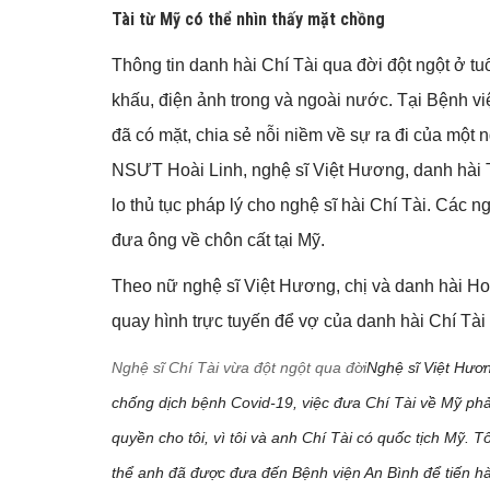
Tài từ Mỹ có thể nhìn thấy mặt chồng
Thông tin danh hài Chí Tài qua đời đột ngột ở tu
khấu, điện ảnh trong và ngoài nước. Tại Bệnh 
đã có mặt, chia sẻ nỗi niềm về sự ra đi của một 
NSƯT Hoài Linh, nghệ sĩ Việt Hương, danh hài 
lo thủ tục pháp lý cho nghệ sĩ hài Chí Tài. Các 
đưa ông về chôn cất tại Mỹ.
Theo nữ nghệ sĩ Việt Hương, chị và danh hài H
quay hình trực tuyến để vợ của danh hài Chí Tài
Nghệ sĩ Chí Tài vừa đột ngột qua đời
Nghệ sĩ Việt Hươ
chống dịch bệnh Covid-19, việc đưa Chí Tài về Mỹ phả
quyền cho tôi, vì tôi và anh Chí Tài có quốc tịch Mỹ. Tô
thể anh đã được đưa đến Bệnh viện An Bình để tiến hà