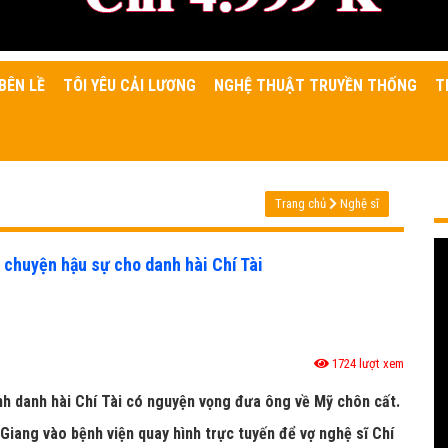
BÊN LỀ
TÔI YÊU CẢI LƯƠNG
NGHỆ THUẬT TRUYỀN THỐNG
T
Trang chủ
Nghệ sĩ
 chuyện hậu sự cho danh hài Chí Tài
1724 lượt xem
ình danh hài Chí Tài có nguyện vọng đưa ông về Mỹ chôn cất.
 Giang vào bệnh viện quay hình trực tuyến để vợ nghệ sĩ Chí