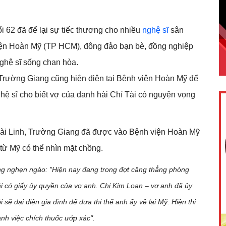
ổi 62 đã để lại sự tiếc thương cho nhiều
nghệ sĩ
sân
viện Hoàn Mỹ (TP HCM), đông đảo bạn bè, đồng nghiệp
nghệ sĩ sống chan hòa.
Trường Giang cũng hiện diện tại Bệnh viện Hoàn Mỹ để
nghệ sĩ cho biết vợ của danh hài Chí Tài có nguyện vọng
oài Linh, Trường Giang đã được vào Bệnh viện Hoàn Mỹ
 từ Mỹ có thể nhìn mặt chồng.
ng nghẹn ngào: "Hiện nay đang trong đợt căng thẳng phòng
i có giấy ủy quyền của vợ anh. Chị Kim Loan – vợ anh đã ủy
i sẽ đại diện gia đình để đưa thi thể anh ấy về lại Mỹ. Hiện thi
nh việc chích thuốc ướp xác".