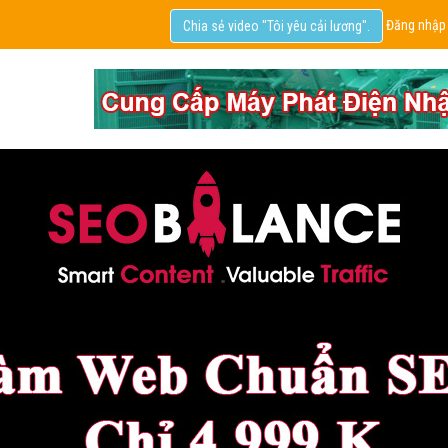
Đăng nhập
Chia sẻ video "Tôi yêu cải lương".