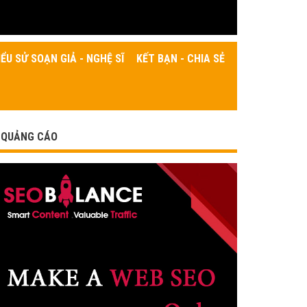
IỂU SỬ SOẠN GIẢ - NGHỆ SĨ
KẾT BẠN - CHIA SẺ
QUẢNG CÁO