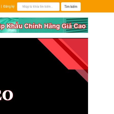
|
Đăng ký