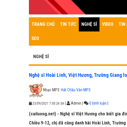
TRANG CHỦ
TIN TỨC
NGHỆ SĨ
VIDEO
TIN 
SEO
NGHỆ SĨ
Nghệ sĩ Hoài Linh, Việt Hương, Trường Giang lo
Nhạc MP3:
Hát Chầu Văn MP3
|
Admin
|
0 bình luận
|
23/09/2021 7:00:26 SA
(cailuong.net) - Nghệ sĩ Việt Hương cho biết gia đ
Chiều 9-12, chị đã cùng danh hài Hoài Linh, Trường