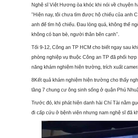
Nghệ sĩ Việt Hương òa khóc khi nói về chuyện h
"Hiện nay, tôi chưa tìm được hộ chiếu của anh C
anh để tìm hộ chiếu. Đau lòng quá, không thể ngờ
không có bạn bè, người thân bên cạnh".
Tối 9-12, Công an TP HCM cho biết ngay sau khi
phòng nghiệp vụ thuộc Công an TP đã phối hợp
năng khám nghiệm hiện trường, trích xuất camer
8Kết quả khám nghiệm hiện trường cho thấy nghệ
tầng 7 chung cư ông sinh sống ở quận Phú Nhu
Trước đó, khi phát hiện danh hài Chí Tài nằm g
đi cấp cứu ở bệnh viện nhưng nam nghệ sĩ đã k