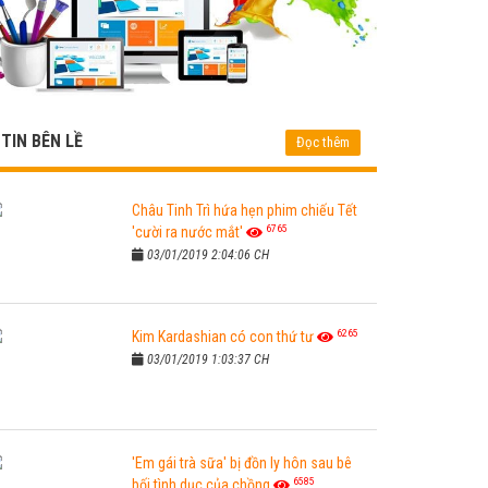
TIN BÊN LỀ
Đọc thêm
Châu Tinh Trì hứa hẹn phim chiếu Tết
6765
'cười ra nước mắt'
03/01/2019 2:04:06 CH
6265
Kim Kardashian có con thứ tư
03/01/2019 1:03:37 CH
'Em gái trà sữa' bị đồn ly hôn sau bê
6585
bối tình dục của chồng